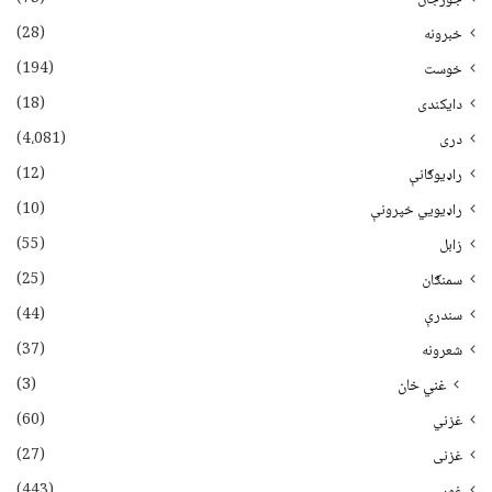
(28)
خبرونه
(194)
خوست
(18)
دایکندی
(4،081)
دری
(12)
راډیوګانې
(10)
راډیويي خپرونې
(55)
زابل
(25)
سمنګان
(44)
سندرې
(37)
شعرونه
(3)
غني خان
(60)
غزني
(27)
غزنی
(443)
غور