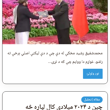
محمدشفیق رشید مخکې له دې چې د دې لیکنې اصلي برخې ته
راشو، غواړم دا ووایم چې که د نړۍ…
نور ولولئ
مقاله|تحلیل
چین د ۲۰۲۴ میلادي کال لپاره څه