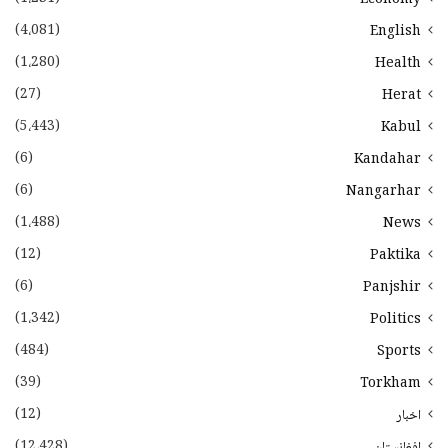
(4،081)
English
(1،280)
Health
(27)
Herat
(5،443)
Kabul
(6)
Kandahar
(6)
Nangarhar
(1،488)
News
(12)
Paktika
(6)
Panjshir
(1،342)
Politics
(484)
Sports
(39)
Torkham
(12)
اخبار
(12،428)
افغانستان