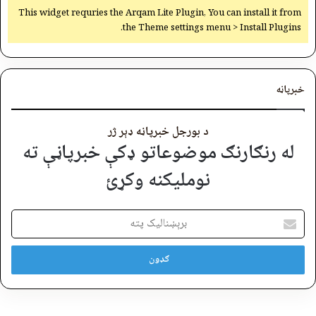
This widget requries the Arqam Lite Plugin, You can install it from
the Theme settings menu > Install Plugins.
خبرپاڼه
د بورجل خبرپاڼه ډېر ژر
له رنګارنګ موضوعاتو ډکې خبرپاڼې ته
نوملیکنه وکړئ
برېښنالیک
پته