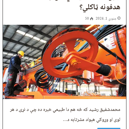
هدفونه ټاکلي؟
جنوري 1, 2024
50
محمدشفیق رشید که څه هم دا طبیعي خبره ده چې د نړۍ د هر
لوی او وړوکي هېواد مشرتابه د…