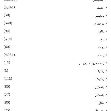
(5،041)
امنیت
(38)
بادغیس
(340)
بدخشان
(94)
بغلان
(314)
بلخ
(60)
پروان
(4،081)
پښتو
(15)
پښتو خبري سرچينې
(3)
پکتيا
(113)
پکتیکا
(80)
پنجشیر
(57)
پنجشېر
(80)
تخار
(73)
جوزجان