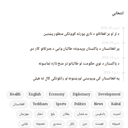
انتخابي
اکتوبر 20, 2024
د لر او بر افغانانو د نارې پورته کوونکی منظور پښتین
مارچ 18, 2024
پر افغانستان د پاکستان بریدونه؛ طالبان وايي د جنرالانو کار دی
مارچ 16, 2024
د پاکستان د نوي حکومت او طالبانو تر منځ تازه تماسونه
مارچ 3, 2024
په افغانستان کې وروستي اورښتونه او راتلونکي کال ته هیلې
Health
English
Economy
Diplomacy
Development
Kabul
News
Politics
Sports
Torkham
افغانستان
امنیت
بادغیس
بدخشان
بغلان
بلخ
تخار
جوزجان
خبرونه
خوست
دری
زابل
سندرې
شعرونه
غزني