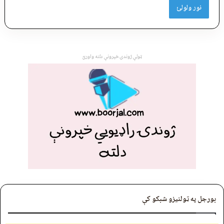
نور ولولئ
ټولې ژوندۍ خپرونې دلته واورئ
بورجل په ټولنیزو شبکو کې