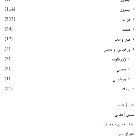
(114)
نیمروز
(533)
هرات
(84)
هلمند
(17)
هنر او ادب
(4)
ورځپاڼې او مجلې
(2)
ژورنالونه
(2)
مجلې
(1)
ورځپاڼې
(31)
وردګ
کور | خانه
شننې|مقالې
پښتو خبري سرچينې
هنر او ادب