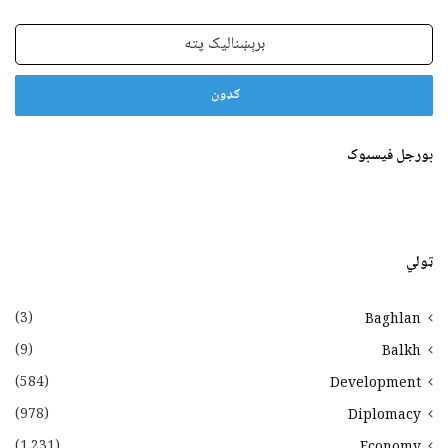
برېښنالیک
پته
بورجل فیسبوک
ټولي
(3)
Baghlan
(9)
Balkh
(584)
Development
(978)
Diplomacy
(1،231)
Economy