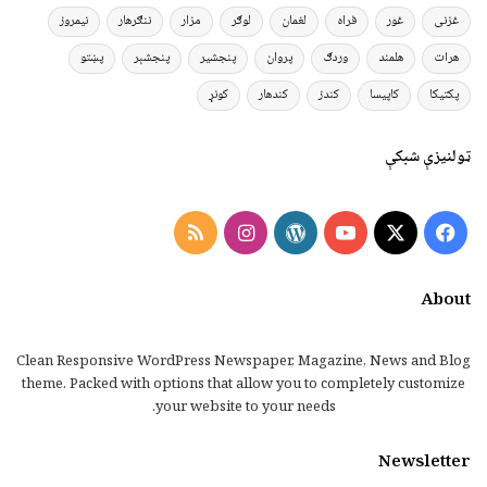
غزنی
غور
فراه
لغمان
لوګر
مزار
ننګرهار
نیمروز
هرات
هلمند
وردګ
پروان
پنجشیر
پنجشېر
پښتو
پکتیکا
کاپیسا
کندز
کندهار
کونړ
ټولنیزې شبکې
Instagram
RSS
WordPress
YouTube
Facebook
X
About
Clean Responsive WordPress Newspaper, Magazine, News and Blog
theme. Packed with options that allow you to completely customize
your website to your needs.
Newsletter