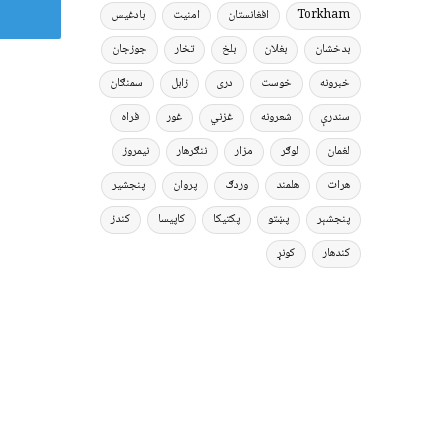
Torkham
افغانستان
امنیت
بادغیس
بدخشان
بغلان
بلخ
تخار
جوزجان
خبرونه
خوست
دری
زابل
سمنګان
سندرې
شعرونه
غزني
غور
فراه
لغمان
لوګر
مزار
ننګرهار
نیمروز
هرات
هلمند
وردګ
پروان
پنجشیر
پنجشېر
پښتو
پکتیکا
کاپیسا
کندز
کندهار
کونړ