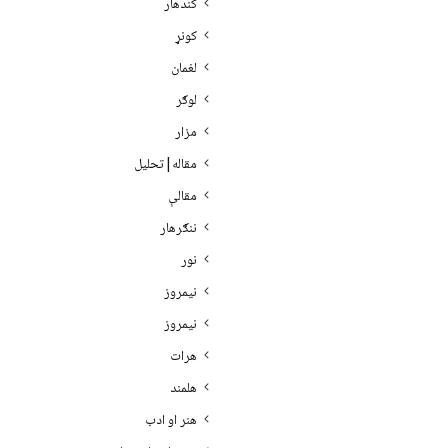
کندهار
کونړ
لغمان
لوګر
مزار
مقاله|تحلیل
مقالې
ننګرهار
نور
نيمروز
نیمروز
هرات
هلمند
هنر او ادب