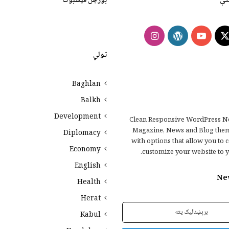
کې
بورجل فیسبوک
Instagram
WordPress
YouTube
Faceb
X
ټولي
Baghlan
Balkh
Development
Clean Responsive WordPress N
Magazine, News and Blog the
Diplomacy
with options that allow you to 
Economy
customize your website to y
English
Ne
Health
Herat
Kabul