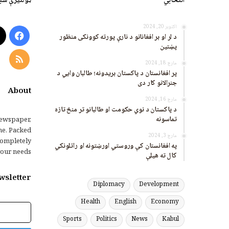
انتخابي
ټولنیزې شب
اکتوبر 20, 2024
ook
د لر او بر افغانانو د نارې پورته کوونکی منظور
پښتین
RSS
مارچ 18, 2024
پر افغانستان د پاکستان بریدونه؛ طالبان وايي د
جنرالانو کار دی
About
مارچ 16, 2024
د پاکستان د نوي حکومت او طالبانو تر منځ تازه
تماسونه
ewspaper,
me. Packed
مارچ 3, 2024
completely
په افغانستان کې وروستي اورښتونه او راتلونکي
our needs.
کال ته هیلې
wsletter
Diplomacy
Development
Health
English
Economy
برېښنالیک
پته
Sports
Politics
News
Kabul