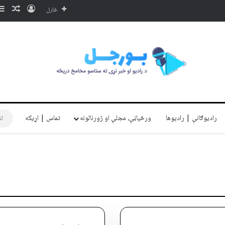
ننوتل
ناڅا
څارل
رادیوګانې | رادیوها
ورځپاڼې، مجلې او ژورنالونه
تماس | اړیکه