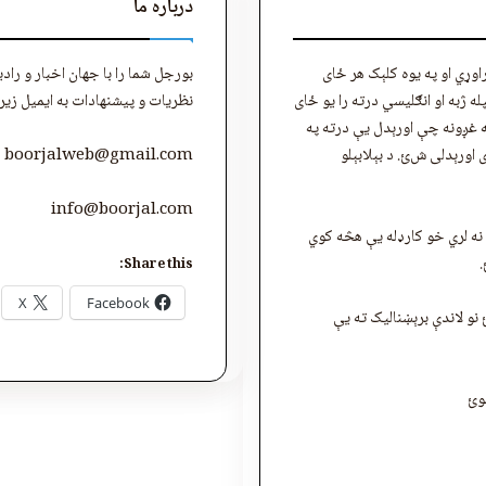
درباره ما
اوړي او په یوه کلېک هر ځای
بورجل شما را با جهان اخبار و ر
ه ژبه او انګلیسي درته را یو ځای
نظریات و پیشنهادات به ایمیل زیر
ه غږونه چې اورېدل یې درته په
اورېدلی شﺉ. د بېلابېلو
boorjalweb@gmail.com
info@boorjal.com
نه لري خو کارډله یې هڅه کوي
.
Share this:
X
Facebook
نو لاندې برېښنالیک ته یې
موﺉ