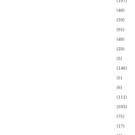
(197)
(40)
(39)
(91)
(40)
(20)
(3)
(146)
(5)
(6)
(111)
(503)
(75)
(17)