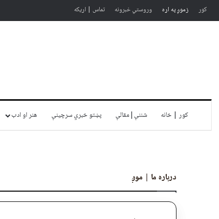
کور
زموږ په اړه
وروستي خبرونه
تماس | اړیکه
کور | خانه
شننې|مقالې
پښتو خبري سرچينې
هنر او ادب
درباره ما | موږ