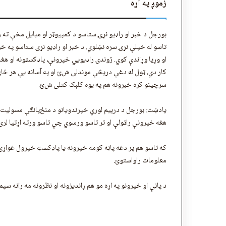
زموږ په اړه
بورجل د خبر او راډیو نړۍ ستاسو د کمپیوټر او مبایل مخې ته ر
تاسو له خپلې نړۍ سره نښلوي. د خبر او راډیو نړۍ ستاسو په خپل
او وړیا وړاندې کوي. ژوندۍ راډيويي خپرونې، پاډکسټونه او هغ
کار دي، ټول له دغې دریڅې موندلی شﺉ او په آسانه يې هر ځای 
سرچینو کره خبرونه هم په یوه کلېک کتلی شﺉ.
یادښت: بورجل د درېیم لوري خپرندویانو د منځ‌پانګې مسولیت 
هغه خپرونې راټولې او تر تاسو ورسوي چې تاسو ورته اړتیا لرﺉ
که تاسو هم پر دغه پاڼه کومه خپرونه یا پاډکسټ خپرول غواړﺉ 
معلومات راواستوﺉ.
د پاڼې او خپرونو په اړه مو هم ړاندیزونه او نظرونه مه رانه سپ