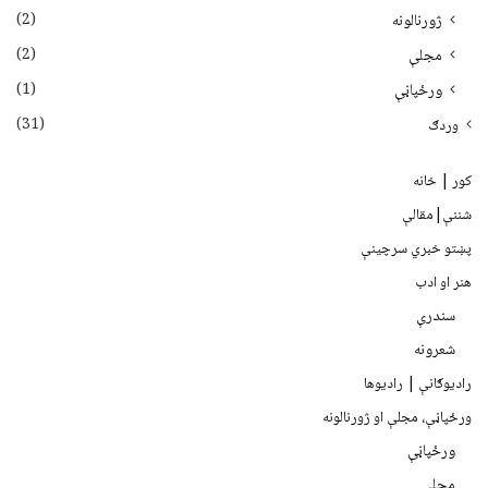
(2)
ژورنالونه
(2)
مجلې
(1)
ورځپاڼې
(31)
وردګ
کور | خانه
شننې|مقالې
پښتو خبري سرچينې
هنر او ادب
سندرې
شعرونه
رادیوګانې | رادیوها
ورځپاڼې، مجلې او ژورنالونه
ورځپاڼې
مجلې