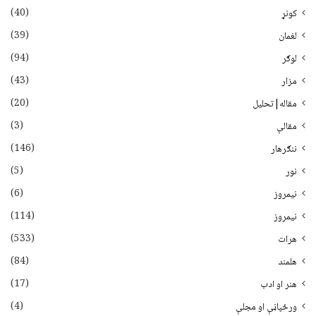
(40)
کونړ
(39)
لغمان
(94)
لوګر
(43)
مزار
(20)
مقاله|تحلیل
(3)
مقالې
(146)
ننګرهار
(5)
نور
(6)
نيمروز
(114)
نیمروز
(533)
هرات
(84)
هلمند
(17)
هنر او ادب
(4)
ورځپاڼې او مجلې