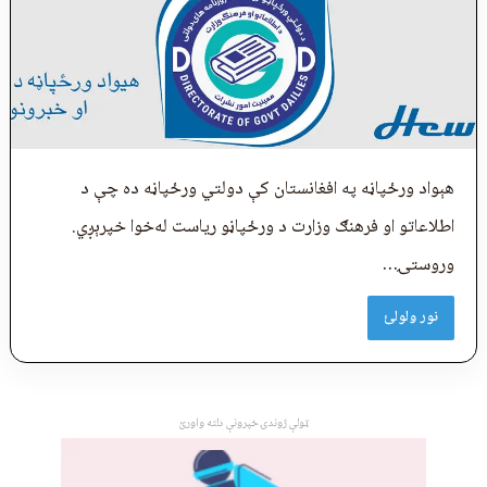
هېواد ورځپاڼه په افغانستان کې دولتي ورځپاڼه ده چې د
اطلاعاتو او فرهنګ وزارت د ورځپاڼو ریاست له‌خوا خپرېږي.
وروستۍ…
نور ولولئ
ټولې ژوندۍ خپرونې دلته واورئ