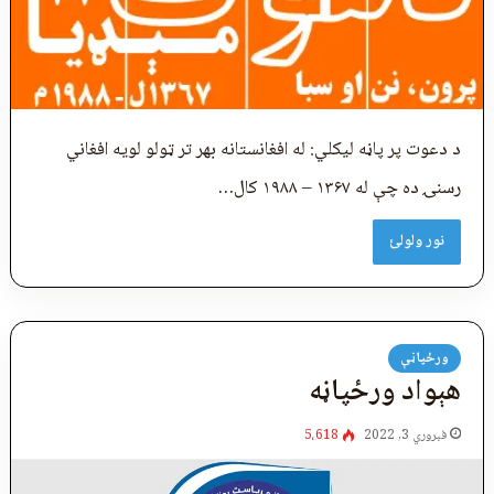
د دعوت پر پاڼه لیکلي: له افغانستانه بهر تر ټولو لویه افغاني
رسنۍ ده چې له ۱۳۶۷ – ۱۹۸۸ کال…
نور ولولئ
ورځپاڼې
هېواد ورځپاڼه
فبروري 3, 2022
5،618