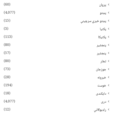
(60)
پروان
(4،077)
پښتو
(15)
پښتو خبري سرچينې
(3)
پکتيا
(113)
پکتیکا
(80)
پنجشیر
(57)
پنجشېر
(80)
تخار
(73)
جوزجان
(28)
خبرونه
(194)
خوست
(18)
دایکندی
(4،077)
دری
(12)
راډیوګانې