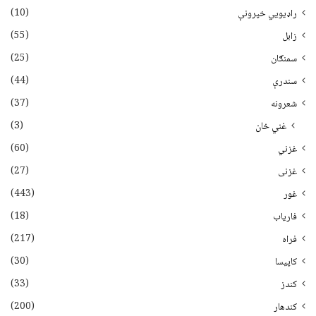
(10)
راډیويي خپرونې
(55)
زابل
(25)
سمنګان
(44)
سندرې
(37)
شعرونه
(3)
غني خان
(60)
غزني
(27)
غزنی
(443)
غور
(18)
فاریاب
(217)
فراه
(30)
کاپیسا
(33)
کندز
(200)
کندهار