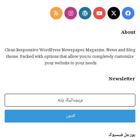
Instagram
RSS
WordPress
YouTube
Facebook
X
About
Clean Responsive WordPress Newspaper, Magazine, News and Blog
theme. Packed with options that allow you to completely customize
your website to your needs.
Newsletter
برېښنالیک
پته
بورجل فیسبوک