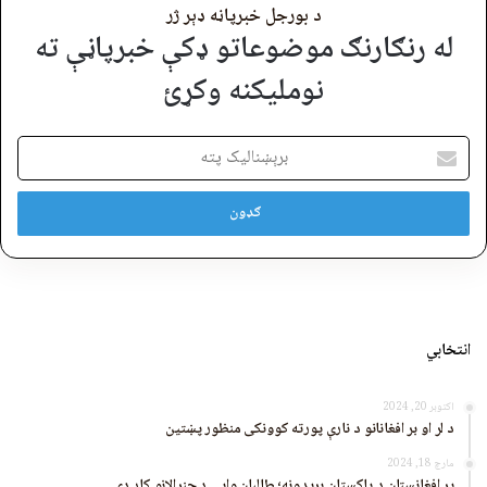
د بورجل خبرپاڼه ډېر ژر
له رنګارنګ موضوعاتو ډکې خبرپاڼې ته
نوملیکنه وکړئ
برېښنالیک
پته
انتخابي
اکتوبر 20, 2024
د لر او بر افغانانو د نارې پورته کوونکی منظور پښتین
مارچ 18, 2024
پر افغانستان د پاکستان بریدونه؛ طالبان وايي د جنرالانو کار دی