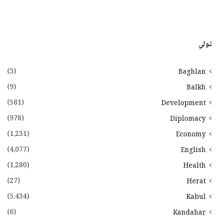
ټولي
(3)
Baghlan
(9)
Balkh
(581)
Development
(978)
Diplomacy
(1،231)
Economy
(4،077)
English
(1،280)
Health
(27)
Herat
(5،434)
Kabul
(6)
Kandahar