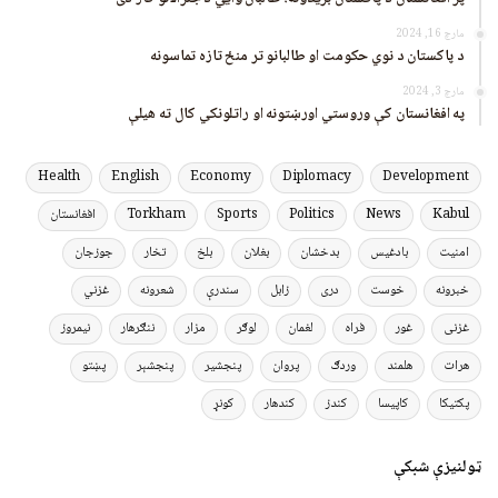
مارچ 16, 2024
د پاکستان د نوي حکومت او طالبانو تر منځ تازه تماسونه
مارچ 3, 2024
په افغانستان کې وروستي اورښتونه او راتلونکي کال ته هیلې
Health
English
Economy
Diplomacy
Development
Kabul
News
Politics
Sports
Torkham
افغانستان
امنیت
بادغیس
بدخشان
بغلان
بلخ
تخار
جوزجان
خبرونه
خوست
دری
زابل
سندرې
شعرونه
غزني
غزنی
غور
فراه
لغمان
لوګر
مزار
ننګرهار
نیمروز
هرات
هلمند
وردګ
پروان
پنجشیر
پنجشېر
پښتو
پکتیکا
کاپیسا
کندز
کندهار
کونړ
ټولنیزې شبکې