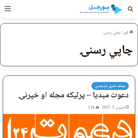
لټون
مېن
کور
/
چاپي رسنۍ
چاپي رسنۍ
پښتو خبري سرچينې
دعوت مېدیا – پرلیکه مجله او خپرنۍ
فبروري 3, 2022
154