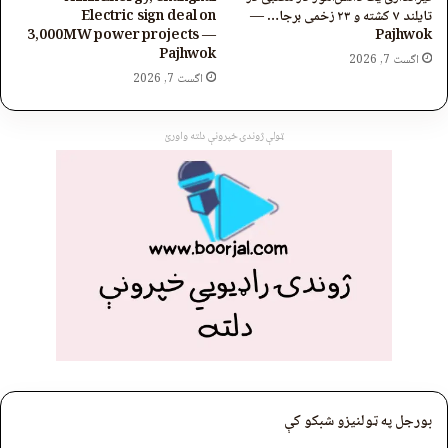
تایلند ۷ کشته و ۲۳ زخمی برجا… —
Electric sign deal on
3,000MW power projects —
Pajhwok
Pajhwok
اگست 7, 2026
اگست 7, 2026
ټولې ژوندۍ خپرونې دلته واورئ
بورجل په ټولنیزو شبکو کې