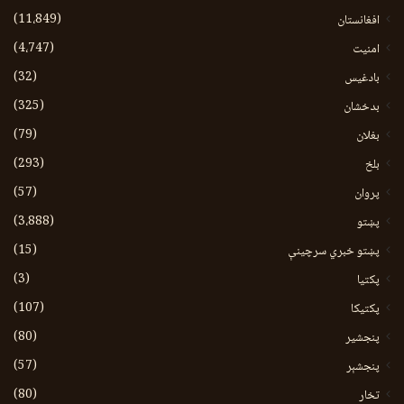
(11،849)
افغانستان
(4،747)
امنیت
(32)
بادغیس
(325)
بدخشان
(79)
بغلان
(293)
بلخ
(57)
پروان
(3،888)
پښتو
(15)
پښتو خبري سرچينې
(3)
پکتيا
(107)
پکتیکا
(80)
پنجشیر
(57)
پنجشېر
(80)
تخار