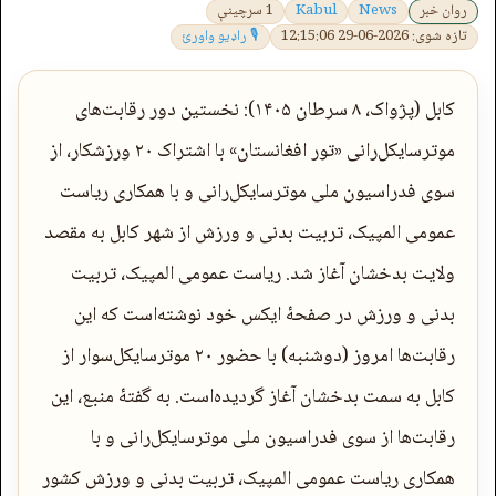
روان خبر
News
Kabul
1 سرچینې
تازه شوی: 2026-06-29 12:15:06
🎙 راډیو واورئ
کابل (پژواک، ۸ سرطان ۱۴۰۵): نخستین دور رقابت‌های
موترسایکل‌‌رانی «تور افغانستان» با اشتراک ۲۰ ورزشکار، از
سوی فدراسیون ملی موترسایکل‌رانی و با همکاری ریاست
عمومی المپیک، تربیت بدنی و ورزش از شهر کابل به مقصد
ولایت بدخشان آغاز شد. ریاست عمومی المپیک، تربیت
بدنی و ورزش در صفحهٔ ایکس خود نوشته‌است که این
رقابت‌ها امروز (دوشنبه) با حضور ۲۰ موترسایکل‌سوار از
کابل به سمت بدخشان آغاز گردیده‌است. به گفتهٔ منبع، این
رقابت‌ها از سوی فدراسیون ملی موترسایکل‌‌رانی و با
همکاری ریاست عمومی المپیک، تربیت بدنی و ورزش کشور