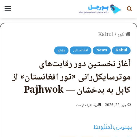
لټون
مېن
کور
/
Kabul
Kabul
News
افغانستان
پښتو
آغاز نخستین دور رقابت‌های
موترسایکل‌رانی «تور افغانستان» از
کابل به بدخشان — Pajhwok
جون 29, 2026
یوه دقیقه لوست
پښتو
دری
English