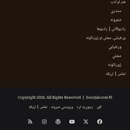
هنر او ادب
سندرې
شعرونه
رادیوګانې | رادیوها
ورځپاڼې، مجلې او ژورنالونه
ورځپاڼې
مجلې
ژورنالونه
تماس | اړیکه
boorjal.com
© Copyright 2026, All Rights Reserved |
کور
زموږ په اړه
وروستي خبرونه
تماس | اړیکه
Instagram
RSS
WordPress
YouTube
Facebook
X