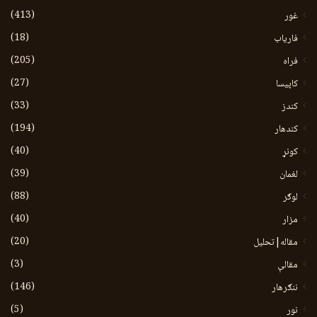
(413)
غور
(18)
فاریاب
(205)
فراه
(27)
کاپیسا
(33)
کندز
(194)
کندهار
(40)
کونړ
(39)
لغمان
(88)
لوګر
(40)
مزار
(20)
مقاله|تحلیل
(3)
مقالې
(146)
ننګرهار
(5)
نور