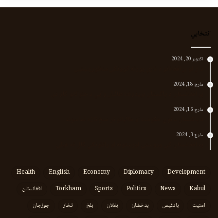
انتخابي
اکتوبر 20, 2024
د لر او بر افغانانو د نارې پورته کوونکی منظور پښتین
مارچ 18, 2024
پر افغانستان د پاکستان بریدونه؛ طالبان وايي د جنرالانو کار دی
مارچ 16, 2024
د پاکستان د نوي حکومت او طالبانو تر منځ تازه تماسونه
مارچ 3, 2024
په افغانستان کې وروستي اورښتونه او راتلونکي کال ته هیلې
Health
English
Economy
Diplomacy
Development
Kabul
News
Politics
Sports
Torkham
افغانستان
امنیت
بادغیس
بدخشان
بغلان
بلخ
تخار
جوزجان