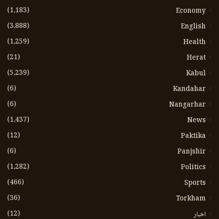
(1،183)
Economy
(3،888)
English
(1،259)
Health
(21)
Herat
(5،239)
Kabul
(6)
Kandahar
(6)
Nangarhar
(1،437)
News
(12)
Paktika
(6)
Panjshir
(1،282)
Politics
(466)
Sports
(36)
Torkham
(12)
اخبار