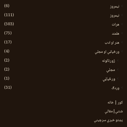
(6)
نيمروز
(111)
نیمروز
(503)
هرات
(75)
هلمند
(17)
هنر او ادب
(4)
ورځپاڼې او مجلې
(2)
ژورنالونه
(2)
مجلې
(1)
ورځپاڼې
(31)
وردګ
کور | خانه
شننې|مقالې
پښتو خبري سرچينې