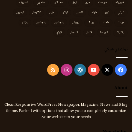
خبرونه
خوست
دری
زابل
سمنګان
سندرې
شعرونه
غزني
غور
فراه
لغمان
لوګر
مزار
ننګرهار
نیمروز
هرات
هلمند
وردګ
پروان
پنجشیر
پنجشېر
پښتو
پکتیکا
کاپیسا
کندز
کندهار
کونړ
ټولنیزې شبکې
Instagram
RSS
WordPress
YouTube
Facebook
X
About
Clean Responsive WordPress Newspaper, Magazine, News and Blog
theme. Packed with options that allow you to completely customize
your website to your needs.