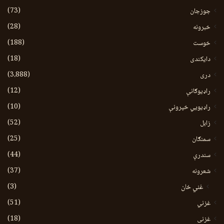
(73)
جوزجان
(28)
خبرونه
(188)
خوست
(18)
دایکندی
(3،888)
دری
(12)
راډیوګانې
(10)
راډیويي خپرونې
(52)
زابل
(25)
سمنګان
(44)
سندرې
(37)
شعرونه
(3)
غني خان
(51)
غزني
(18)
غزنی