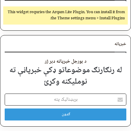
This widget requries the Arqam Lite Plugin, You can install it from
the Theme settings menu > Install Plugins.
خبرپاڼه
د بورجل خبرپاڼه ډېر ژر
له رنګارنګ موضوعاتو ډکې خبرپاڼې ته
نوملیکنه وکړئ
برېښنالیک
پته