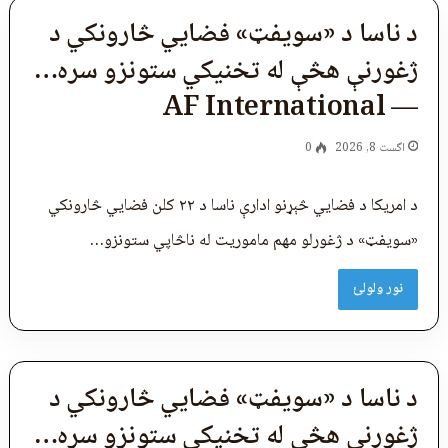
د ناسا د «سویفټ» فضايي څارونکي د
ژغورنې هڅې له تخنیکي ستونزو سره…
— AF International
اگست 8, 2026
0
د امریکا د فضایي څېړنو ادارې ناسا د ۲۲ کلن فضايي څارونکي
«سویفټ» د ژغورلو مهم ماموریت له ناڅاپي ستونزو…
نور ولولئ
د ناسا د «سویفټ» فضايي څارونکي د
ژغورنې هڅې له تخنیکي ستونزو سره…