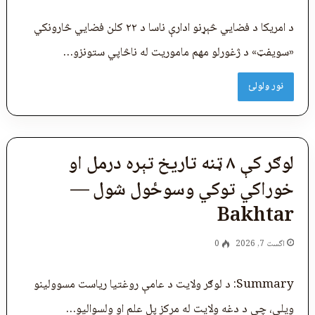
د امریکا د فضایي څېړنو ادارې ناسا د ۲۲ کلن فضايي څارونکي
«سویفټ» د ژغورلو مهم ماموریت له ناڅاپي ستونزو…
نور ولولئ
لوګر کې ۸ ټنه تاریخ تېره درمل او
خوراکي توکي وسوځول شول —
Bakhtar
اگست 7, 2026
0
Summary: د لوګر ولایت د عامې روغتیا ریاست مسوولینو
ویلي، چې د دغه ولایت له مرکز پل‌ علم او ولسوالیو…