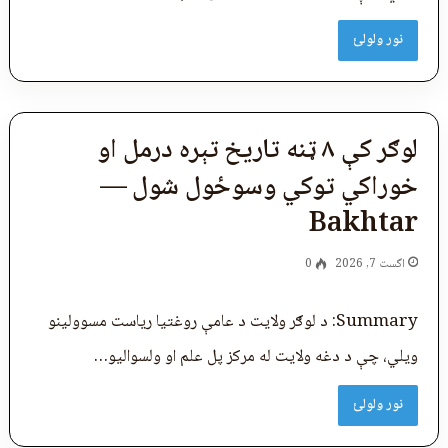
نور ولولئ
لوګر کې ۸ ټنه تاریخ تېره درمل او
خوراکي توکي وسوځول شول —
Bakhtar
اگست 7, 2026
0
Summary: د لوګر ولایت د عامې روغتیا ریاست مسوولینو
ویلي، چې د دغه ولایت له مرکز پل‌ علم او ولسوالیو…
نور ولولئ