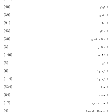
(40)
کونړ
(39)
لغمان
(91)
لوګر
(43)
مزار
(20)
مقاله|تحلیل
(3)
مقالې
(146)
ننګرهار
(5)
نور
(6)
نيمروز
(114)
نیمروز
(524)
هرات
(84)
هلمند
(17)
هنر او ادب
(4)
ورځپاڼې او مجلې