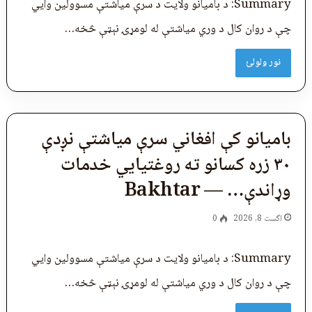
Summary: د بامیانو ولایت د سرې میاشتې مسوولین وایي
چې د روان کال د وري میاشتې له لومړۍ نېټې څخه…
نور ولولئ
بامیانو کې افغاني سرې میاشتې نږدې
۳۰ زره کسانو ته روغتیايي خدمات
وړاندې… — Bakhtar
اگست 8, 2026
0
Summary: د بامیانو ولایت د سرې میاشتې مسوولین وایي
چې د روان کال د وري میاشتې له لومړۍ نېټې څخه…