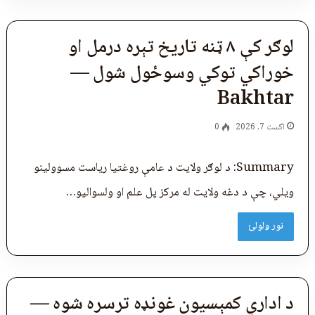
لوګر کې ۸ ټنه تاریخ تېره درمل او
خوراکي توکي وسوځول شول —
Bakhtar
اگست 7, 2026
0
Summary: د لوګر ولایت د عامې روغتیا ریاست مسوولینو
ویلي، چې د دغه ولایت له مرکز پل‌ علم او ولسوالیو…
نور ولولئ
د اداري کمېسيون غونډه ترسره شوه —