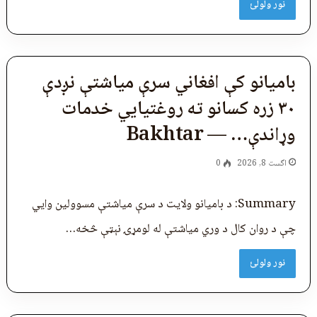
نور ولولئ
بامیانو کې افغاني سرې میاشتې نږدې
۳۰ زره کسانو ته روغتیايي خدمات
وړاندې… — Bakhtar
اگست 8, 2026
0
Summary: د بامیانو ولایت د سرې میاشتې مسوولین وایي
چې د روان کال د وري میاشتې له لومړۍ نېټې څخه…
نور ولولئ