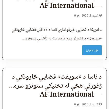
— AF International
اگست 8, 2026
0
د امریکا د فضایي څېړنو ادارې ناسا د ۲۲ کلن فضايي څارونکي
«سویفټ» د ژغورلو مهم ماموریت له ناڅاپي ستونزو…
نور ولولئ
د ناسا د «سویفټ» فضايي څارونکي د
ژغورنې هڅې له تخنیکي ستونزو سره…
— AF International
اگست 8, 2026
0