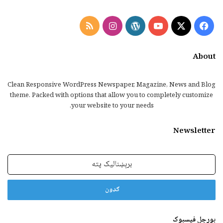
Instagram
RSS
WordPress
YouTube
Facebook
X
About
Clean Responsive WordPress Newspaper, Magazine, News and Blog
theme. Packed with options that allow you to completely customize
your website to your needs.
Newsletter
برېښنالیک
پته
بورجل فیسبوک