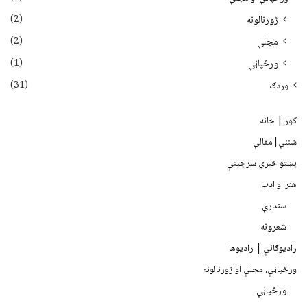
(2)
ژورنالونه
(2)
مجلې
(1)
ورځپاڼې
(31)
وردګ
کور | خانه
شننې|مقالې
پښتو خبري سرچينې
هنر او ادب
سندرې
شعرونه
رادیوګانې | رادیوها
ورځپاڼې، مجلې او ژورنالونه
ورځپاڼې