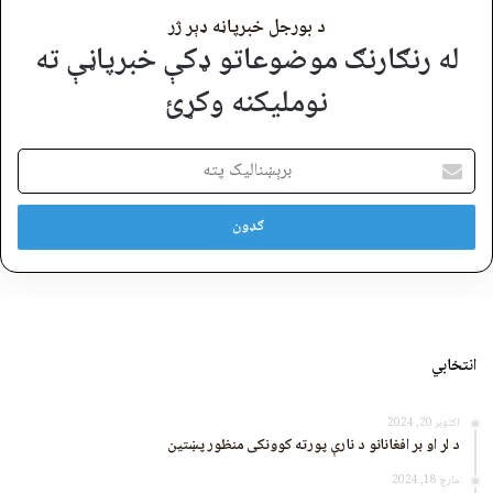
د بورجل خبرپاڼه ډېر ژر
له رنګارنګ موضوعاتو ډکې خبرپاڼې ته
نوملیکنه وکړئ
برېښنالیک
پته
انتخابي
اکتوبر 20, 2024
د لر او بر افغانانو د نارې پورته کوونکی منظور پښتین
مارچ 18, 2024