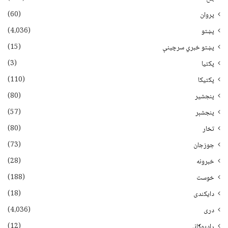
(60)
پروان
(4،036)
پښتو
(15)
پښتو خبري سرچينې
(3)
پکتيا
(110)
پکتیکا
(80)
پنجشیر
(57)
پنجشېر
(80)
تخار
(73)
جوزجان
(28)
خبرونه
(188)
خوست
(18)
دایکندی
(4،036)
دری
(12)
راډیوګانې