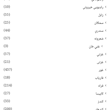
(10)
راډیويي خپرونې
(55)
زابل
(25)
سمنګان
(44)
سندرې
(37)
شعرونه
(3)
غني خان
(57)
غزني
(21)
غزنی
(437)
غور
(18)
فاریاب
(214)
فراه
(27)
کاپیسا
(33)
کندز
(200)
کندهار