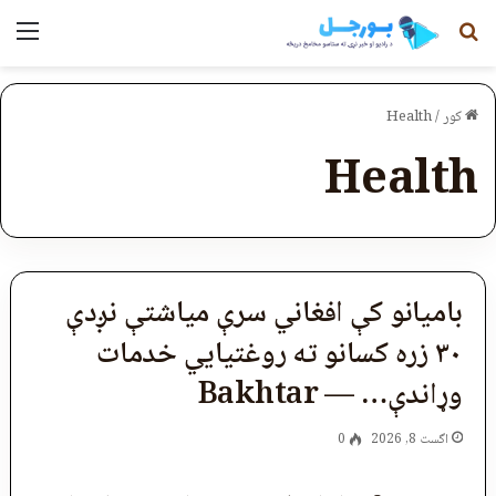
لټون
مېن
کور
/
Health
Health
بامیانو کې افغاني سرې میاشتې نږدې
۳۰ زره کسانو ته روغتیايي خدمات
وړاندې… — Bakhtar
اگست 8, 2026
0