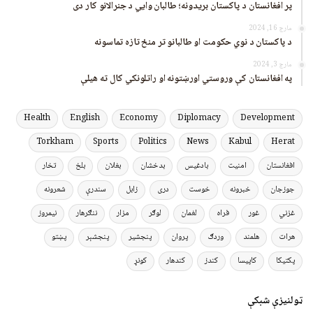
پر افغانستان د پاکستان بریدونه؛ طالبان وايي د جنرالانو کار دی
مارچ 16, 2024
د پاکستان د نوي حکومت او طالبانو تر منځ تازه تماسونه
مارچ 3, 2024
په افغانستان کې وروستي اورښتونه او راتلونکي کال ته هیلې
Health
English
Economy
Diplomacy
Development
Torkham
Sports
Politics
News
Kabul
Herat
افغانستان
امنیت
بادغیس
بدخشان
بغلان
بلخ
تخار
جوزجان
خبرونه
خوست
دری
زابل
سندرې
شعرونه
غزني
غور
فراه
لغمان
لوګر
مزار
ننګرهار
نیمروز
هرات
هلمند
وردګ
پروان
پنجشیر
پنجشېر
پښتو
پکتیکا
کاپیسا
کندز
کندهار
کونړ
ټولنیزې شبکې