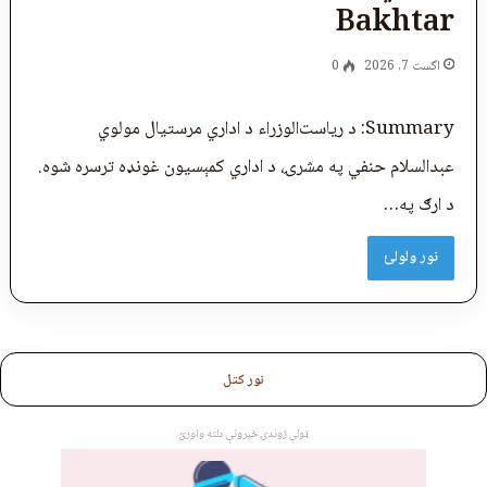
Bakhtar
اگست 7, 2026
0
Summary: د رياست‌الوزراء د اداري مرستيال مولوي
عبدالسلام حنفي په مشرۍ، د اداري کمېسيون غونډه ترسره شوه.
د ارګ په…
نور ولولئ
نور کتل
ټولې ژوندۍ خپرونې دلته واورئ