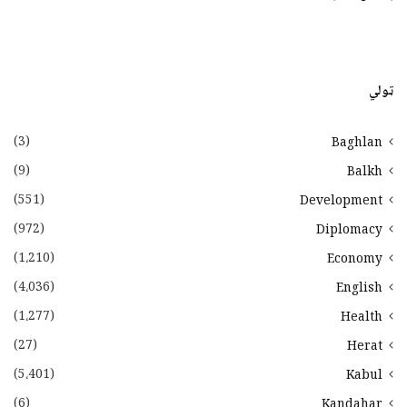
ټولي
(3)
Baghlan
(9)
Balkh
(551)
Development
(972)
Diplomacy
(1،210)
Economy
(4،036)
English
(1،277)
Health
(27)
Herat
(5،401)
Kabul
(6)
Kandahar