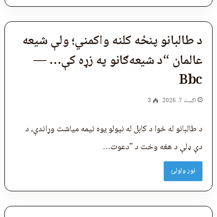
د طالبانو پنځه کلنه واکمني؛ ولې شیعه
عالمان “د شیعه‌ګانو په زړه کې… —
Bbc
اگست 7, 2026
3
د طالبانو له خوا د کابل له نیولو یوه نیمه میاشت وړاندې، د
دې ډلې د هغه وخت د "دعوت…
نور ولولئ