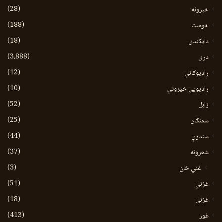
(28)
خبرونه
(188)
خوست
(18)
دایکندی
(3،888)
دری
(12)
راډیوګانې
(10)
راډیويي خپرونې
(52)
زابل
(25)
سمنګان
(44)
سندرې
(37)
شعرونه
(3)
غني خان
(51)
غزني
(18)
غزنی
(413)
غور