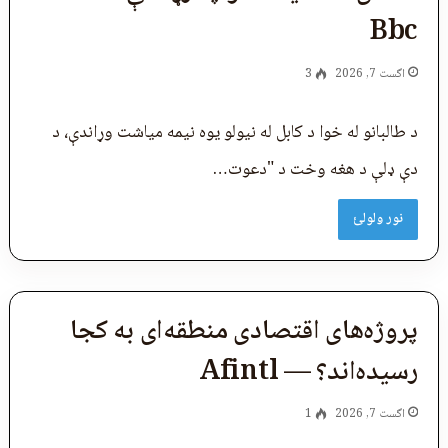
Bbc
اگست 7, 2026
3
د طالبانو له خوا د کابل له نیولو یوه نیمه میاشت وړاندې، د
دې ډلې د هغه وخت د "دعوت…
نور ولولئ
پروژه‌های اقتصادی منطقه‌ای به کجا
رسیده‌اند؟ — Afintl
اگست 7, 2026
1