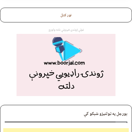
نور کتل
ټولې ژوندۍ خپرونې دلته واورئ
بورجل په ټولنیزو شبکو کې