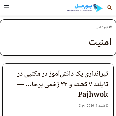
لټون
مېن
کور
/
امنیت
امنیت
تیراندازی یک دانش‌آموز در مکتبی در
تایلند ۷ کشته و ۲۳ زخمی برجا… —
Pajhwok
اگست 7, 2026
3