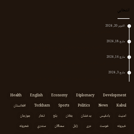
انتخابي
اکتوبر 20, 2024
د لر او بر افغانانو د نارې پورته کوونکی منظور پښتین
مارچ 18, 2024
پر افغانستان د پاکستان بریدونه؛ طالبان وايي د جنرالانو کار دی
مارچ 16, 2024
د پاکستان د نوي حکومت او طالبانو تر منځ تازه تماسونه
مارچ 3, 2024
په افغانستان کې وروستي اورښتونه او راتلونکي کال ته هیلې
Health
English
Economy
Diplomacy
Development
Kabul
News
Politics
Sports
Torkham
افغانستان
امنیت
بادغیس
بدخشان
بغلان
بلخ
تخار
جوزجان
خبرونه
خوست
دری
زابل
سمنګان
سندرې
شعرونه