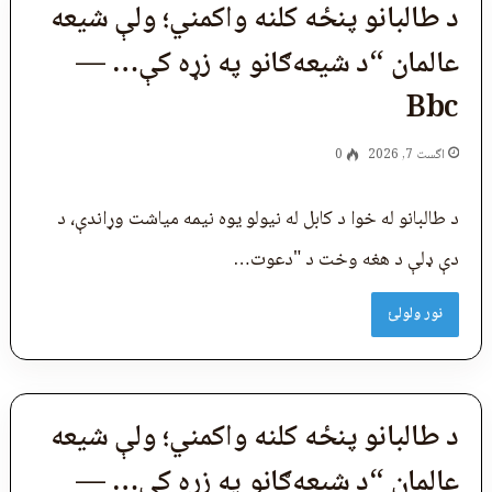
د طالبانو پنځه کلنه واکمني؛ ولې شیعه
عالمان “د شیعه‌ګانو په زړه کې… —
Bbc
اگست 7, 2026
0
د طالبانو له خوا د کابل له نیولو یوه نیمه میاشت وړاندې، د
دې ډلې د هغه وخت د "دعوت…
نور ولولئ
د طالبانو پنځه کلنه واکمني؛ ولې شیعه
عالمان “د شیعه‌ګانو په زړه کې… —