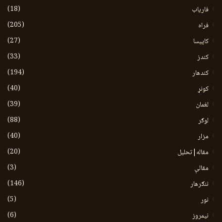
(18)
فاریاب
(205)
فراه
(27)
کاپیسا
(33)
کندز
(194)
کندهار
(40)
کونړ
(39)
لغمان
(88)
لوګر
(40)
مزار
(20)
مقاله|تحلیل
(3)
مقالې
(146)
ننګرهار
(5)
نور
(6)
نيمروز