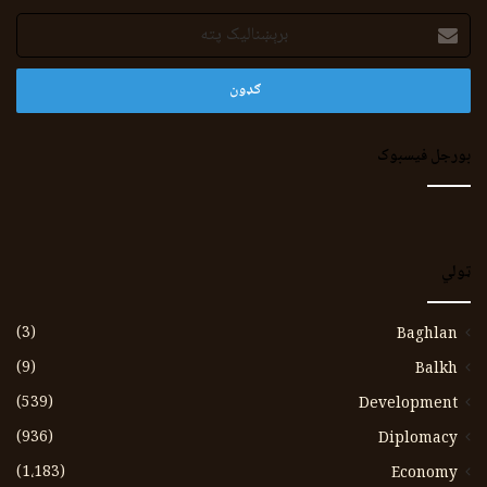
برېښنالیک
پته
بورجل فیسبوک
ټولي
(3)
Baghlan
(9)
Balkh
(539)
Development
(936)
Diplomacy
(1،183)
Economy