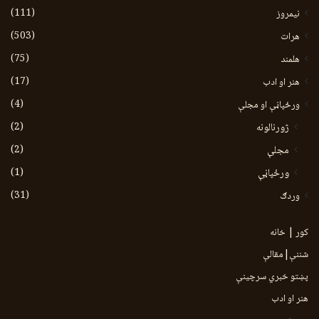
(111)
نیمروز
(503)
هرات
(75)
هلمند
(17)
هنر او ادب
(4)
ورځپاڼې او مجلې
(2)
ژورنالونه
(2)
مجلې
(1)
ورځپاڼې
(31)
وردګ
کور | خانه
شننې|مقالې
پښتو خبري سرچينې
هنر او ادب