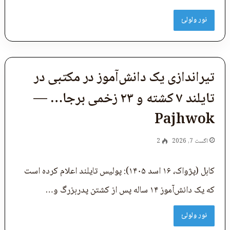
نور ولولئ
تیراندازی یک دانش‌آموز در مکتبی در
تایلند ۷ کشته و ۲۳ زخمی برجا… —
Pajhwok
اگست 7, 2026
2
کابل (پژواک، ۱۶ اسد ۱۴۰۵): پولیس تایلند اعلام کرده است
که یک دانش‌آموز ۱۴ ساله پس از کشتن پدربزرگ و…
نور ولولئ