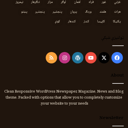
غزني
غور
فراه
لغمان
لوګر
مزار
ننګرهار
نیمروز
هرات
هلمند
وردګ
پروان
پنجشیر
پنجشېر
پښتو
پکتیکا
کاپیسا
کندز
کندهار
کونړ
ټولنیزې شبکې
Instagram
RSS
WordPress
YouTube
Facebook
X
About
Clean Responsive WordPress Newspaper, Magazine, News and Blog
theme. Packed with options that allow you to completely customize
your website to your needs.
Newsletter