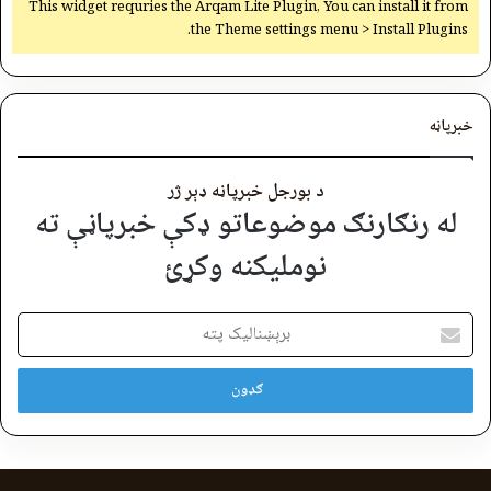
This widget requries the Arqam Lite Plugin, You can install it from
the Theme settings menu > Install Plugins.
خبرپاڼه
د بورجل خبرپاڼه ډېر ژر
له رنګارنګ موضوعاتو ډکې خبرپاڼې ته
نوملیکنه وکړئ
برېښنالیک
پته