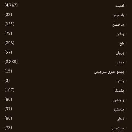
(4،747)
امنیت
(32)
بادغیس
(325)
بدخشان
(79)
بغلان
(293)
بلخ
(57)
پروان
(3،888)
پښتو
(15)
پښتو خبري سرچينې
(3)
پکتيا
(107)
پکتیکا
(80)
پنجشیر
(57)
پنجشېر
(80)
تخار
(73)
جوزجان