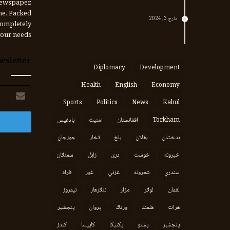
تماسونه
ewspaper,
me. Packed
مارچ 3, 2024
completely
په افغانستان کې وروستي اورښتونه او راتلونکي
our needs.
کال ته هیلې
wsletter
Diplomacy
Development
Health
English
Economy
برېښنالیک
پته
Sports
Politics
News
Kabul
Torkham
افغانستان
امنیت
بادغیس
بدخشان
بغلان
بلخ
تخار
جوزجان
خبرونه
خوست
دری
زابل
سمنګان
سندرې
شعرونه
غزني
غور
فراه
لغمان
لوګر
مزار
ننګرهار
نیمروز
هرات
هلمند
وردګ
پروان
پنجشیر
پنجشېر
پښتو
پکتیکا
کاپیسا
کندز