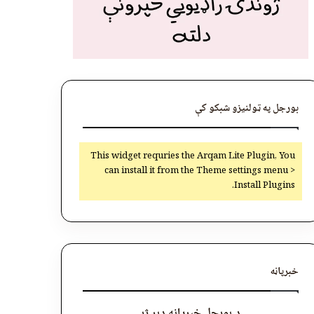
بورجل په ټولنیزو شبکو کې
This widget requries the Arqam Lite Plugin, You
can install it from the Theme settings menu >
Install Plugins.
خبرپاڼه
د بورجل خبرپاڼه ډېر ژر