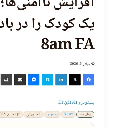
افرایش‌ ناامنی‌ها
یک کودک را در ب
8am FA
جولای 6, 2026
X
Facebook
LinkedIn
Skype
پر برېښنالیک یې شریک کړئ
Messenger
چ
پښتو
دری
English
روان خبر
News
بادغیس
1 سرچینې
تازه شوی: 2026-07-06 12:12:13