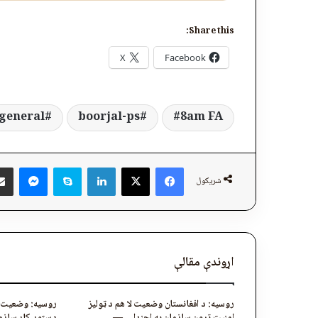
Share this:
X
Facebook
general
boorjal-ps
8am FA
ger
Skype
LinkedIn
Facebook
X
شریکول
اړوندې مقالې
روسیه: د افغانستان وضعیت لا هم د ټوليز
روسیه: وضعیت ا