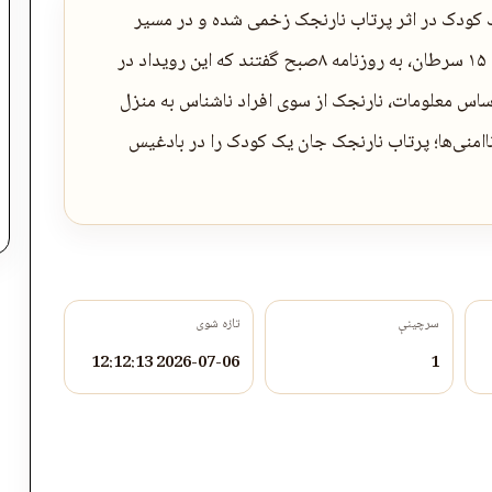
ک کودک در اثر پرتاب نارنجک زخمی شده و در مسیر
شفاخانه جان باخته است. این منابع، روز دوشنبه، ۱۵ سرطان، به روزنامه ۸صبح گفتند که این رویداد در
اس معلومات، نارنجک از سوی افراد ناشناس به منزل
ن در […] The post افرایش‌ ناامنی‌ها؛ پرتاب نارنجک جان یک کودک را در بادغیس
سرچینې
تازه شوی
2026-07-06 12:12:13
1