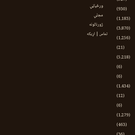
ورځپاڼې
(930)
مجلې
(1،183)
ژورنالونه
(3،870)
تماس | اړیکه
(1،256)
(21)
(5،218)
(6)
(6)
(1،434)
(12)
(6)
(1،279)
(463)
(36)