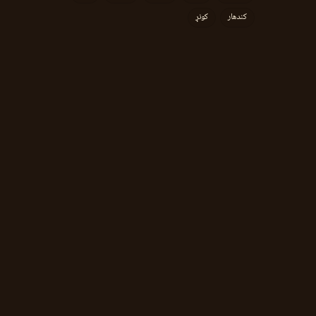
کندهار
کونړ