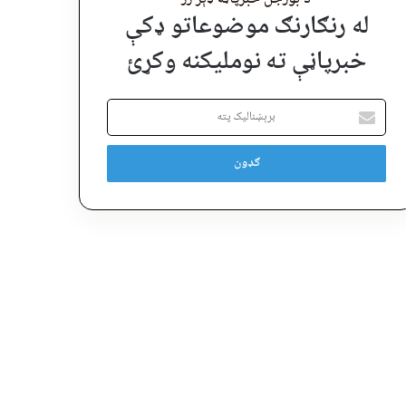
له رنګارنګ موضوعاتو ډکې
خبرپاڼې ته نوملیکنه وکړئ
برېښنالیک
پته