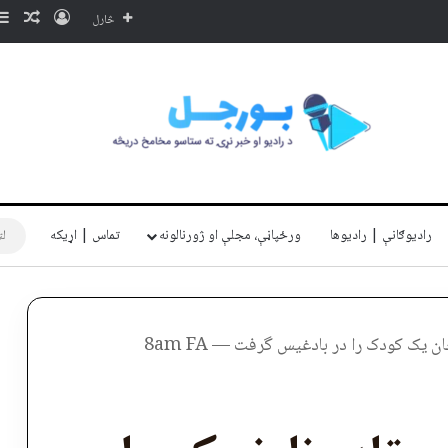
ننوتل
ناڅا
څارل
رادیوګانې | رادیوها
ورځپاڼې، مجلې او ژورنالونه
تماس | اړیکه
ن یک کودک را در بادغیس گرفت — 8am FA