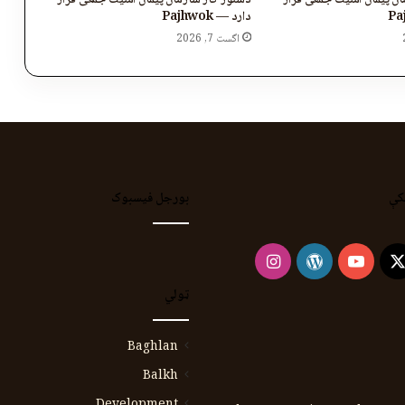
ن پیمان امنیت جمعی قرار
دستور کار سازمان پیمان امنیت جمعی قرار
دارد — Pajhwok
اگست 7, 2026
کې
بورجل فیسبوک
Instagram
WordPress
YouTube
Faceb
X
ټولي
Baghlan
Balkh