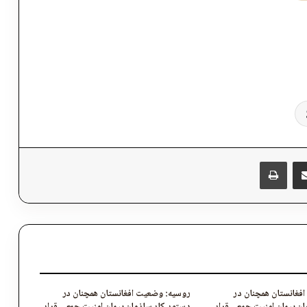
پر برېښنالیک یې شریک کړئ
Messen
چاپول
فغانستان همچنان در
روسیه: وضعیت افغانستان همچنان در