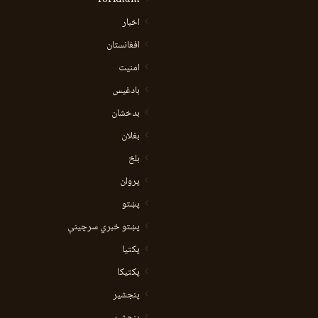
Torkham
اخبار
افغانستان
امنیت
بادغیس
بدخشان
بغلان
بلخ
پروان
پښتو
پښتو خبري سرچينې
پکتيا
پکتیکا
پنجشیر