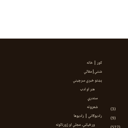
کور | خانه
شننې|مقالې
پښتو خبري سرچينې
هنر او ادب
سندرې
شعرونه
(3)
رادیوګانې | رادیوها
(9)
ورځپاڼې، مجلې او ژورنالونه
(527)