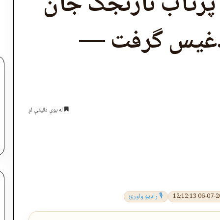
؛ پرتاب نارنجک جان
ادغیس گرفت —
له یوې دقیقې لږ
اپول
🎙 راډیو واورئ