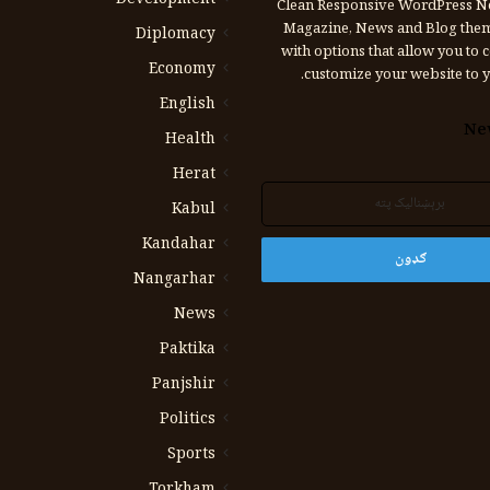
Development
Clean Responsive WordPress N
Magazine, News and Blog the
Diplomacy
with options that allow you to 
Economy
customize your website to y
English
Ne
Health
Herat
Kabul
Kandahar
Nangarhar
News
Paktika
Panjshir
Politics
Sports