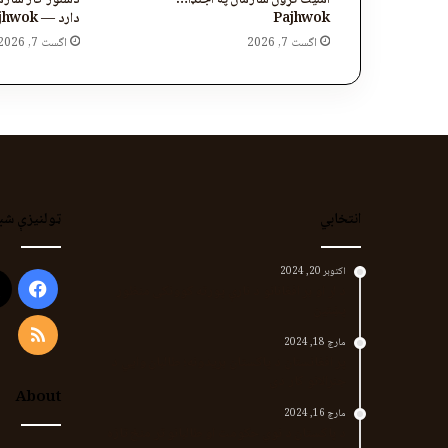
امنیت تړون سازمان په اجنډا… —
دستور کار سازما
Pajhwok
دارد — Pajhwok
اگست 7, 2026
اگست 7, 2026
انتخابي
ټولنیزې شب
اکتوبر 20, 2024
ook
د لر او بر افغانانو د نارې پورته کوونکی منظور
پښتین
RSS
مارچ 18, 2024
پر افغانستان د پاکستان بریدونه؛ طالبان وايي د
جنرالانو کار دی
About
مارچ 16, 2024
د پاکستان د نوي حکومت او طالبانو تر منځ تازه