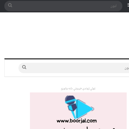
په توری
Sidebar
لټون
لټون
ټولې ژوندۍ خپرونې دلته واورئ