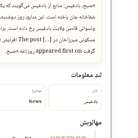
۸صبح، بادغیس: منابع از بادغیس می‌گویند که ی
ولسوالی قادس ولایت بادغیس رخ داده است. براس
مسکونی میرزاخا
گرفت appeared first on روزنامه ۸صبح.
لنډ معلومات
ځای
موضوع
بادغیس
News
مهالوېش