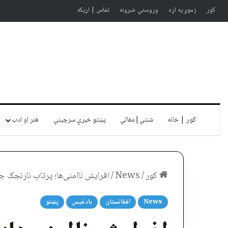
کور
زموږ په اړه
وروستي خبرونه
تماس | اړیکه
کور | خانه
شننې|مقالې
پښتو خبري سرچينې
هنر او ادب
کور
/
News
/
افرایش‌ ناامنی‌ها؛ پرتاب نارنجک جا
News
افغانستان
بادغیس
پښتو