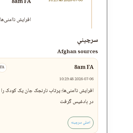
2026-07-06 10:29:48
8am FA
افرایش‌ ناامنی‌
سرچینې
Afghan sources
8am FA
FA
2026-07-06 10:29:48
افرایش‌ ناامنی‌ها؛ پرتاب نارنجک جان یک کودک را
در بادغیس گرفت
اصلي سرچینه