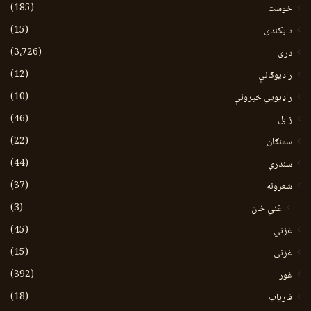
(185)
خوست
(15)
دایکندی
(3،726)
دری
(12)
راډیوګانې
(10)
راډیويي خپرونې
(46)
زابل
(22)
سمنګان
(44)
سندرې
(37)
شعرونه
(3)
غني خان
(45)
غزني
(15)
غزنی
(392)
غور
(18)
فاریاب