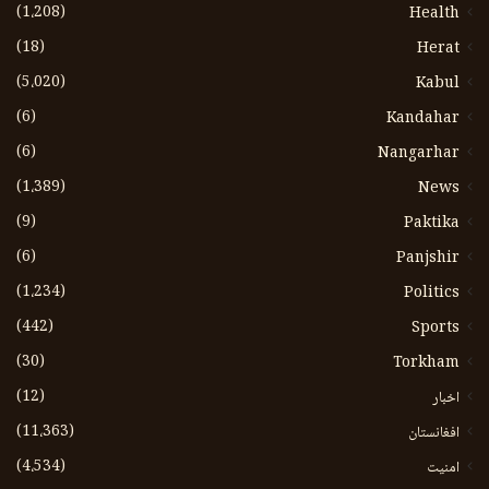
(1،208)
Health
(18)
Herat
(5،020)
Kabul
(6)
Kandahar
(6)
Nangarhar
(1،389)
News
(9)
Paktika
(6)
Panjshir
(1،234)
Politics
(442)
Sports
(30)
Torkham
(12)
اخبار
(11،363)
افغانستان
(4،534)
امنیت