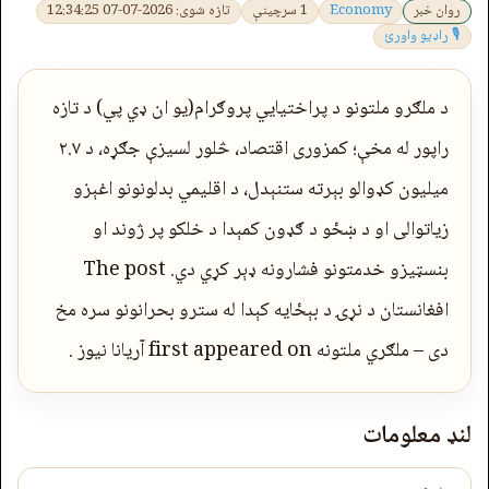
روان خبر
Economy
1 سرچینې
تازه شوی: 2026-07-07 12:34:25
🎙 راډیو واورئ
د ملګرو ملتونو د پراختیايي پروګرام(یو ان ډي پي) د تازه
راپور له مخې؛ کمزوری اقتصاد، څلور لسیزې جګړه، د ۲.۷
میلیون کډوالو بېرته ستنېدل، د اقلیمي بدلونونو اغېزو
زیاتوالی او د ښځو د ګډون کمېدا د خلکو پر ژوند او
بنسټیزو خدمتونو فشارونه ډېر کړي دي. The post
افغانستان د نړۍ د بېځایه کېدا له سترو بحرانونو سره مخ
دی – ملګري ملتونه first appeared on آریانا نیوز .
لنډ معلومات