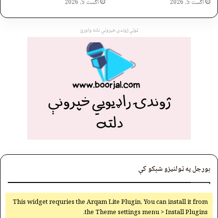
اگست 5, 2026
اگست 5, 2026
ټولې ژوندۍ خپرونې دلته واورئ
بورجل په ټولنیزو شبکو کې
This widget requries the Arqam Lite Plugin, You can install it from
the Theme settings menu > Install Plugins.