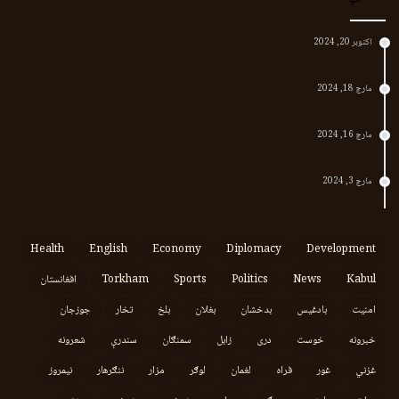
اکتوبر 20, 2024
د لر او بر افغانانو د نارې پورته کوونکی منظور پښتین
مارچ 18, 2024
پر افغانستان د پاکستان بریدونه؛ طالبان وايي د جنرالانو کار دی
مارچ 16, 2024
د پاکستان د نوي حکومت او طالبانو تر منځ تازه تماسونه
مارچ 3, 2024
په افغانستان کې وروستي اورښتونه او راتلونکي کال ته هیلې
Health
English
Economy
Diplomacy
Development
Kabul
News
Politics
Sports
Torkham
افغانستان
امنیت
بادغیس
بدخشان
بغلان
بلخ
تخار
جوزجان
خبرونه
خوست
دری
زابل
سمنګان
سندرې
شعرونه
غزني
غور
فراه
لغمان
لوګر
مزار
ننګرهار
نیمروز