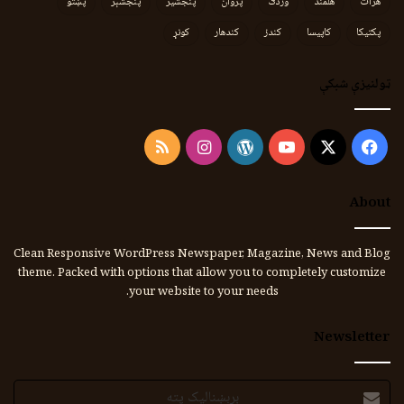
هرات
هلمند
وردګ
پروان
پنجشیر
پنجشېر
پښتو
پکتیکا
کاپیسا
کندز
کندهار
کونړ
ټولنیزې شبکې
Instagram
RSS
WordPress
YouTube
Facebook
X
About
Clean Responsive WordPress Newspaper, Magazine, News and Blog
theme. Packed with options that allow you to completely customize
your website to your needs.
Newsletter
برېښنالیک