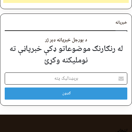
خبرپاڼه
د بورجل خبرپاڼه ډېر ژر
له رنګارنګ موضوعاتو ډکې خبرپاڼې ته
نوملیکنه وکړئ
برېښنالیک
پته
انتخابي