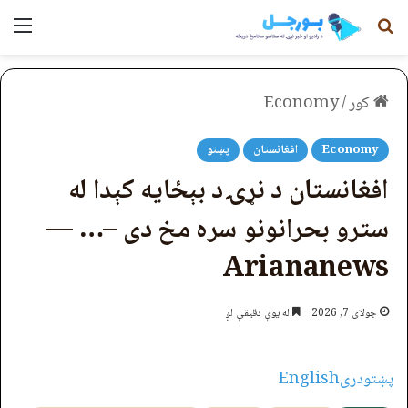
لټون
مېن
کور
/
Economy
Economy
افغانستان
پښتو
افغانستان د نړۍ د بېځایه کېدا له
سترو بحرانونو سره مخ دی –… —
Ariananews
جولای 7, 2026
له یوې دقیقې لږ
پښتو
دری
English