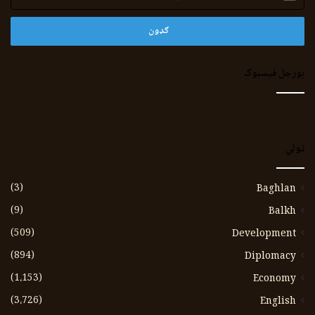
پته
بورجل فیسبوک
ټولي
(3)
Baghlan
(9)
Balkh
(509)
Development
(894)
Diplomacy
(1،153)
Economy
(3،726)
English