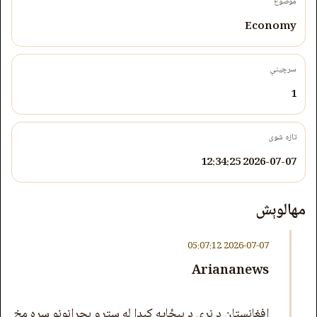
موضوع
Economy
سرچینې
1
تازه شوی
2026-07-07 12:34:25
مهالوېش
2026-07-07 05:07:12
Ariananews
افغانستان د نړۍ د بېځایه کېدا له سترو بحرانونو سره مخ