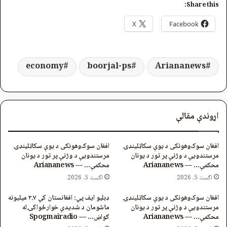
Share this:
X
Facebook
economy
boorjal-ps
Ariananews
اړوندې مقالې
افغان سوک‌وهونکی د یوې سکاټلینډۍ
افغان سوک‌وهونکی د یوې سکاټلینډۍ
مرستندویې د وژنې پر تور د یونان
مرستندویې د وژنې پر تور د یونان
محکمې… — Ariananews
محکمې… — Ariananews
اگست 5, 2026
اگست 5, 2026
افغان سوک‌وهونکی د یوې سکاټلینډۍ
ډبلیو ایف پي: افغانستان کې ۳.۷ میلیونه
مرستندویې د وژنې پر تور د یونان
ماشومان د شدیدې خوارځواکۍ له
محکمې… — Ariananews
ګواښ… — Spogmairadio