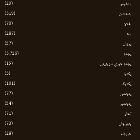
(29)
بادغیس
(319)
بدخشان
(70)
بغلان
(287)
بلخ
(57)
پروان
(3،726)
پښتو
(15)
پښتو خبري سرچينې
(3)
پکتيا
(101)
پکتیکا
(77)
پنجشیر
(54)
پنجشېر
(71)
تخار
(73)
جوزجان
(28)
خبرونه