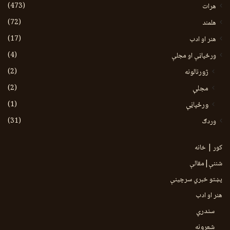
(473)
هرات
(72)
هلمند
(17)
هنر او ادب
(4)
ورځپاڼې او مجلې
(2)
ژورنالونه
(2)
مجلې
(1)
ورځپاڼې
(31)
وردګ
کور | خانه
شننې|مقالې
پښتو خبري سرچينې
هنر او ادب
سندرې
شعرونه