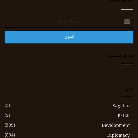
Newsletter
برېښنالیک
پته
بورجل فیسبوک
ټولي
(3)
Baghlan
(9)
Balkh
(509)
Development
(894)
Diplomacy