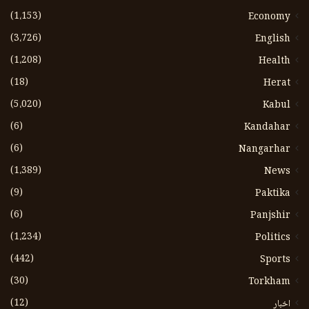
(1،153)
Economy
(3،726)
English
(1،208)
Health
(18)
Herat
(5،020)
Kabul
(6)
Kandahar
(6)
Nangarhar
(1،389)
News
(9)
Paktika
(6)
Panjshir
(1،234)
Politics
(442)
Sports
(30)
Torkham
(12)
اخبار