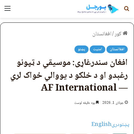
لټون
مېن
کور
/
افغانستان
افغانستان
امنیت
پښتو
افغان سندرغاړی: موسیقي د ټپونو
رغېدو او د خلکو د یووالي ځواک لري
— AF International
جولای 1, 2026
یوه دقیقه لوست
پښتو
دری
English