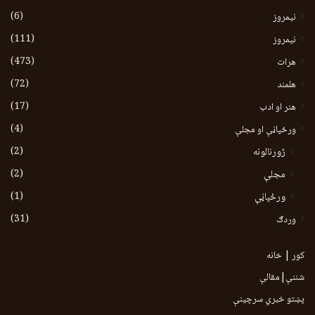
(6)
نيمروز
(111)
نیمروز
(473)
هرات
(72)
هلمند
(17)
هنر او ادب
(4)
ورځپاڼې او مجلې
(2)
ژورنالونه
(2)
مجلې
(1)
ورځپاڼې
(31)
وردګ
کور | خانه
شننې|مقالې
پښتو خبري سرچينې