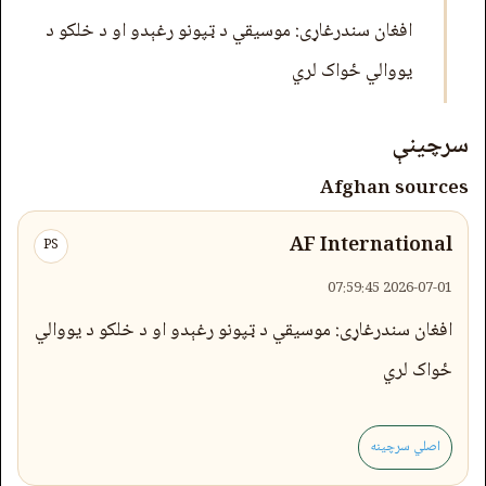
افغان سندرغاړی: موسیقي د ټپونو رغېدو او د خلکو د
یووالي ځواک لري
سرچینې
Afghan sources
AF International
PS
2026-07-01 07:59:45
افغان سندرغاړی: موسیقي د ټپونو رغېدو او د خلکو د یووالي
ځواک لري
اصلي سرچینه