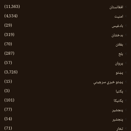
(11،363)
افغانستان
(4،534)
امنیت
(29)
بادغیس
(319)
بدخشان
(70)
بغلان
(287)
بلخ
(57)
پروان
(3،726)
پښتو
(15)
پښتو خبري سرچينې
(3)
پکتيا
(101)
پکتیکا
(77)
پنجشیر
(54)
پنجشېر
(71)
تخار