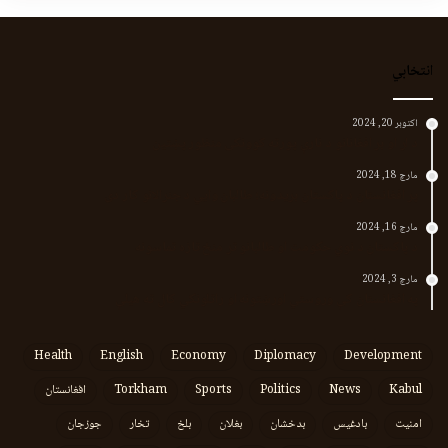
انتخابي
اکتوبر 20, 2024
د لر او بر افغانانو د نارې پورته کوونکی منظور پښتین
مارچ 18, 2024
پر افغانستان د پاکستان بریدونه؛ طالبان وايي د جنرالانو کار دی
مارچ 16, 2024
د پاکستان د نوي حکومت او طالبانو تر منځ تازه تماسونه
مارچ 3, 2024
په افغانستان کې وروستي اورښتونه او راتلونکي کال ته هیلې
Health
English
Economy
Diplomacy
Development
Kabul
News
Politics
Sports
Torkham
افغانستان
امنیت
بادغیس
بدخشان
بغلان
بلخ
تخار
جوزجان