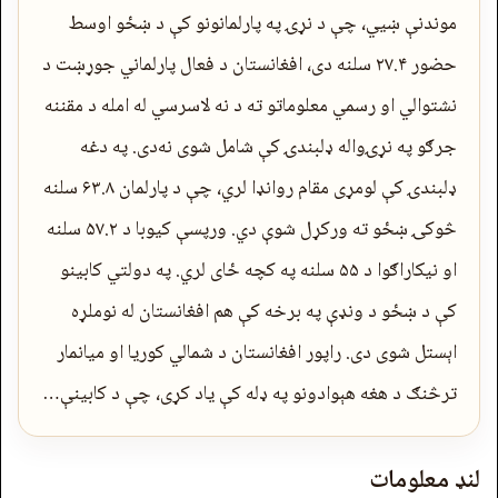
موندنې ښيي، چې د نړۍ په پارلمانونو کې د ښځو اوسط
حضور ۲۷.۴ سلنه دی، افغانستان د فعال پارلماني جوړښت د
نشتوالي او رسمي معلوماتو ته د نه لاسرسي له امله د مقننه
جرګو په نړۍواله ډلبندۍ کې شامل شوی نه‌دی. په دغه
ډلبندۍ کې لومړی مقام روانډا لري، چې د پارلمان ۶۳.۸ سلنه
څوکۍ ښځو ته ورکړل شوې دي. ورپسې کیوبا د ۵۷.۲ سلنه
او نیکاراګوا د ۵۵ سلنه په کچه ځای لري. په دولتي کابینو
کې د ښځو د ونډې په برخه کې هم افغانستان له نوملړه
اېستل شوی دی. راپور افغانستان د شمالي کوریا او میانمار
ترڅنګ د هغه هېوادونو په ډله کې یاد کړی، چې د کابینې…
لنډ معلومات