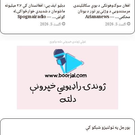
افغان سوک‌وهونکی د یوې سکاټلینډۍ
ډبلیو ایف پي: افغانستان کې ۳.۷ میلیونه
مرستندویې د وژنې پر تور د یونان
ماشومان د شدیدې خوارځواکۍ له
محکمې… — Ariananews
ګواښ… — Spogmairadio
اگست 5, 2026
اگست 5, 2026
ټولې ژوندۍ خپرونې دلته واورئ
بورجل په ټولنیزو شبکو کې