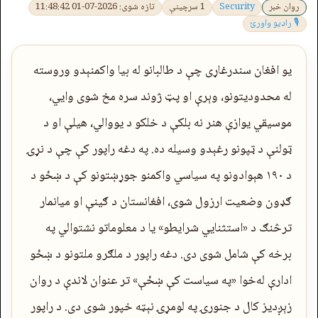
روان خبر
Security
1 سرچینې
تازه شوی: 2026-07-01 11:48:42
🎙 راډیو واورئ
یو افغان سندرغاړی چې د طالبانو له بیا واکمنېدو وروسته
له محدودیتونو، وېرې او پټ ژوند سره مخ شوی وایي،
موسیقي یوازې هنر نه بلکې د خلکو د یووالي، هیلې او د
ټولنې د ټپونو رغېدو وسیله ده. په دغه راپور کې چې د نړۍ
د ۱۹۰ هېوادونو په سیاسي واکمنو جوړښتونو کې د ښځو د
ګډون وضعیت ارزول شوی، افغانستان د ګینې او میانمار
ترڅنګ د «استثنايي شرایطو» یا د معلوماتو نشتوالي په
برخه کې شامل شوی دی. دغه راپور د ملګرو ملتونو د ښځو
ادارې له‌خوا «په سیاست کې ښځې» تر عنوان لاندې د روان
زېږدیز کال د جنورۍ په لومړۍ نېټه خپور شوی دی. د راپور