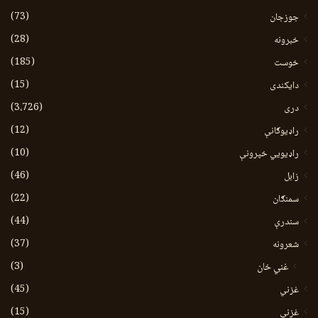
(73)
جوزجان
(28)
خبرونه
(185)
خوست
(15)
دایکندی
(3،726)
دری
(12)
راډیوګانې
(10)
راډیويي خپرونې
(46)
زابل
(22)
سمنګان
(44)
سندرې
(37)
شعرونه
(3)
غني خان
(45)
غزني
(15)
غزنی