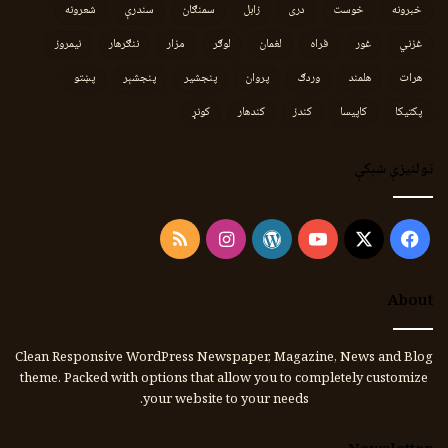
خبرونه
خوست
دری
زابل
سمنګان
سندرې
شعرونه
غزني
غور
فراه
لغمان
لوګر
مزار
ننګرهار
نیمروز
هرات
هلمند
وردګ
پروان
پنجشیر
پنجشېر
پښتو
پکتیکا
کاپیسا
کندز
کندهار
کونړ
ټولنیزې شبکې
Instagram
RSS
WordPress
YouTube
Facebook
X
About
Clean Responsive WordPress Newspaper, Magazine, News and Blog
theme. Packed with options that allow you to completely customize
your website to your needs.