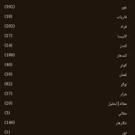
(392)
غور
(18)
فاریاب
(202)
فراه
(27)
کاپیسا
(24)
کندز
(188)
کندهار
(40)
کونړ
(39)
لغمان
(82)
لوګر
(37)
مزار
(20)
مقاله|تحلیل
(3)
مقالې
(146)
ننګرهار
(5)
نور