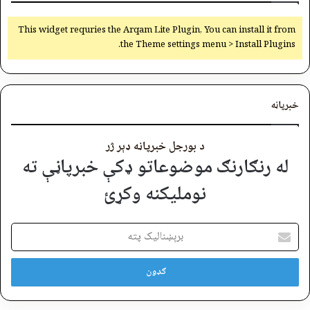
This widget requries the Arqam Lite Plugin, You can install it from
the Theme settings menu > Install Plugins.
خبرپاڼه
د بورجل خبرپاڼه ډېر ژر
له رنګارنګ موضوعاتو ډکې خبرپاڼې ته
نوملیکنه وکړئ
برېښنالیک
پته