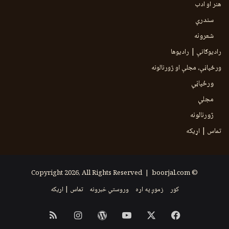
هنر او ادب
سندرې
شعرونه
رادیوګانې | رادیوها
ورځپاڼې، مجلې او ژورنالونه
ورځپاڼې
مجلې
ژورنالونه
تماس | اړیکه
boorjal.com
© Copyright 2026, All Rights Reserved |
کور
زموږ په اړه
وروستي خبرونه
تماس | اړیکه
Instagram
RSS
WordPress
YouTube
Facebook
X