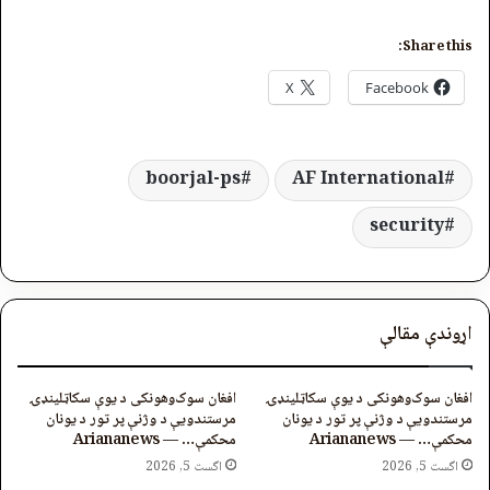
Share this:
X
Facebook
boorjal-ps
AF International
security
اړوندې مقالې
افغان سوک‌وهونکی د یوې سکاټلینډۍ
افغان سوک‌وهونکی د یوې سکاټلینډۍ
مرستندویې د وژنې پر تور د یونان
مرستندویې د وژنې پر تور د یونان
محکمې… — Ariananews
محکمې… — Ariananews
اگست 5, 2026
اگست 5, 2026