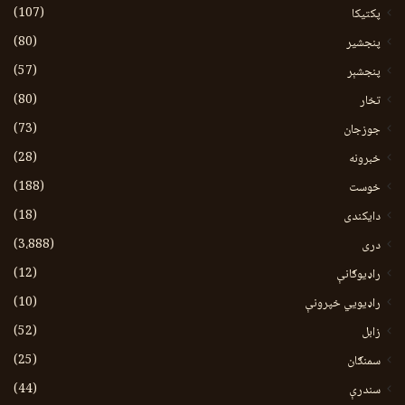
(107)
پکتیکا
(80)
پنجشیر
(57)
پنجشېر
(80)
تخار
(73)
جوزجان
(28)
خبرونه
(188)
خوست
(18)
دایکندی
(3،888)
دری
(12)
راډیوګانې
(10)
راډیويي خپرونې
(52)
زابل
(25)
سمنګان
(44)
سندرې