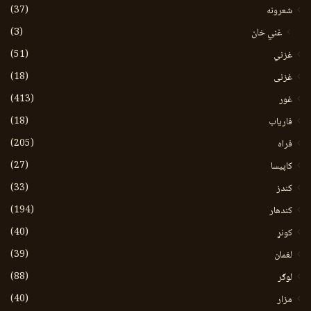
(37)
شعرونه
(3)
غني خان
(51)
غزني
(18)
غزنی
(413)
غور
(18)
فاریاب
(205)
فراه
(27)
کاپیسا
(33)
کندز
(194)
کندهار
(40)
کونړ
(39)
لغمان
(88)
لوګر
(40)
مزار