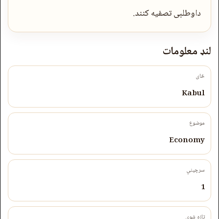
داوطلبی تصفیه کنند.
لنډ معلومات
ځای
Kabul
موضوع
Economy
سرچینې
1
تازه شوی