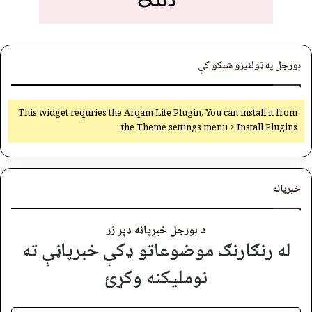
بورجل په ټولنیزو شبکو کې
This widget requries the Arqam Lite Plugin, You can install it from
the Theme settings menu > Install Plugins.
خبرپاڼه
د بورجل خبرپاڼه ډېر ژر
له رنګارنګ موضوعاتو ډکې خبرپاڼې ته
نوملیکنه وکړئ