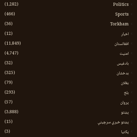
(1،282)
Politics
(466)
Sports
(36)
Torkham
(12)
اخبار
(11،849)
افغانستان
(4،747)
امنیت
(32)
بادغیس
(325)
بدخشان
(79)
بغلان
(293)
بلخ
(57)
پروان
(3،888)
پښتو
(15)
پښتو خبري سرچينې
(3)
پکتيا