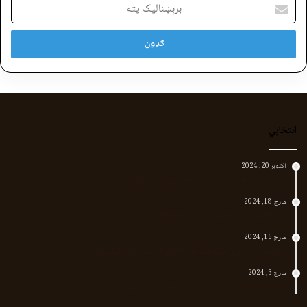
برېښنالیک
پته
انتخابي
اکتوبر 20, 2024
د لر او بر افغانانو د نارې پورته کوونکی منظور پښتین
مارچ 18, 2024
پر افغانستان د پاکستان بریدونه؛ طالبان وايي د جنرالانو کار دی
مارچ 16, 2024
د پاکستان د نوي حکومت او طالبانو تر منځ تازه تماسونه
مارچ 3, 2024
په افغانستان کې وروستي اورښتونه او راتلونکي کال ته هیلې