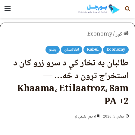
لټون
مېن
کور
/
Economy
Economy
Kabul
افغانستان
پښتو
طالبان په تخار کې د سرو زرو کان د
استخراج تړون د څه… —
Khaama، Etilaatroz، 8am
PA +2
جولای 5, 2026
له یوې دقیقې لږ