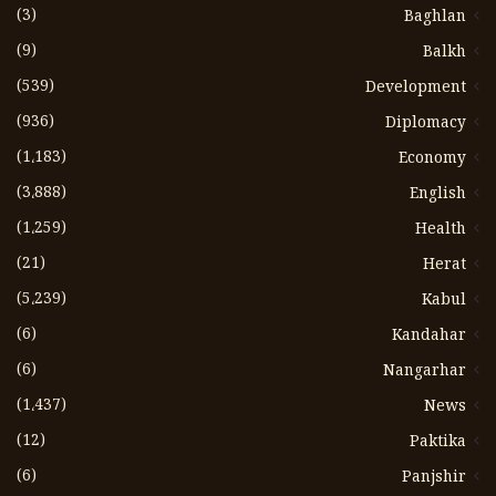
(3)
Baghlan
(9)
Balkh
(539)
Development
(936)
Diplomacy
(1،183)
Economy
(3،888)
English
(1،259)
Health
(21)
Herat
(5،239)
Kabul
(6)
Kandahar
(6)
Nangarhar
(1،437)
News
(12)
Paktika
(6)
Panjshir