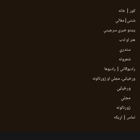
کور | خانه
شننې|مقالې
پښتو خبري سرچينې
هنر او ادب
سندرې
شعرونه
رادیوګانې | رادیوها
ورځپاڼې، مجلې او ژورنالونه
ورځپاڼې
مجلې
ژورنالونه
تماس | اړیکه