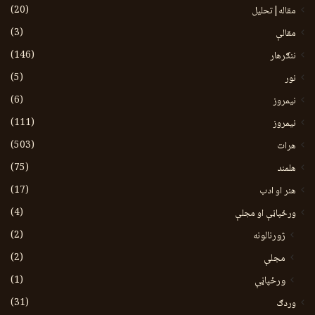
(20)
مقاله|تحلیل
(3)
مقالې
(146)
ننګرهار
(5)
نور
(6)
نيمروز
(111)
نیمروز
(503)
هرات
(75)
هلمند
(17)
هنر او ادب
(4)
ورځپاڼې او مجلې
(2)
ژورنالونه
(2)
مجلې
(1)
ورځپاڼې
(31)
وردګ