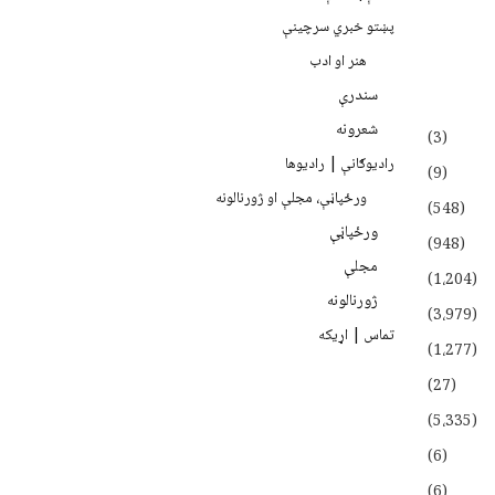
پښتو خبري سرچينې
هنر او ادب
سندرې
شعرونه
(3)
رادیوګانې | رادیوها
(9)
ورځپاڼې، مجلې او ژورنالونه
(548)
ورځپاڼې
(948)
مجلې
(1،204)
ژورنالونه
(3،979)
تماس | اړیکه
(1،277)
(27)
(5،335)
(6)
(6)