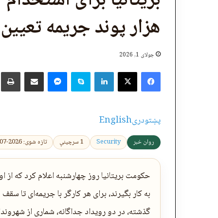
هزار پوند جریمه تعیین کرد 
جولای 1, 2026
X
Facebook
LinkedIn
Skype
پر برېښنالیک یې شریک کړئ
Messenger
چ
پښتو
دری
English
روان خبر
Security
1 سرچینې
تازه شوی: 2026-07-01 23:29:46
گذشته، در دو رویداد جداگانه، شماری از شهرون