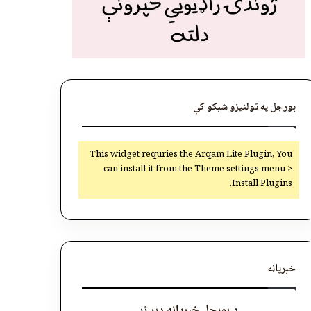
بورجل په ټولنیزو شبکو کې
This widget requries the Arqam Lite Plugin, You
can install it from the Theme settings menu >
Install Plugins.
خبرپاڼه
د بورجل خبرپاڼه ډېر ژر