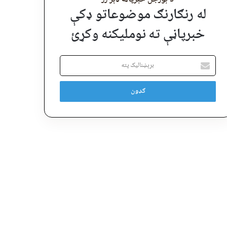
له رنګارنګ موضوعاتو ډکې
خبرپاڼې ته نوملیکنه وکړئ
برېښنالیک
پته