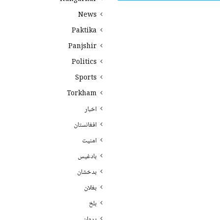
News
Paktika
Panjshir
Politics
Sports
Torkham
اخبار
افغانستان
امنیت
بادغیس
بدخشان
بغلان
بلخ
پروان