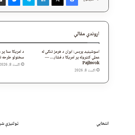
اړوندې مقالې
اسوشیټېډ پرېس: ایران د هرمز تنګي له
د امریکا سنا پر 
عملي کنټروله پر امریکا د فشار… —
سختولو طرحه تصوی
Pajhwok
اگست 8, 2026
اگست 8, 2026
انتخابي
ټولنیزې شب