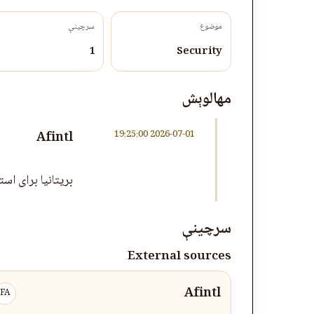
موضوع
سرچینې
1
Security
مهالوېش
2026-07-01 19:25:00
Afintl
بریتانیا برای استخدام کارگر
سرچینې
External sources
Afintl
FA