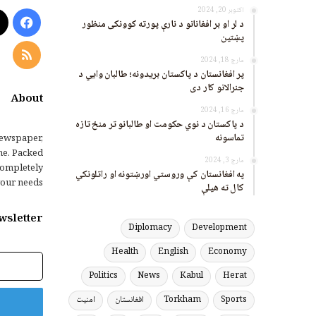
اکتوبر 20, 2024
ook
د لر او بر افغانانو د نارې پورته کوونکی منظور
پښتین
RSS
مارچ 18, 2024
پر افغانستان د پاکستان بریدونه؛ طالبان وايي د
جنرالانو کار دی
About
مارچ 16, 2024
د پاکستان د نوي حکومت او طالبانو تر منځ تازه
تماسونه
ewspaper,
me. Packed
مارچ 3, 2024
completely
په افغانستان کې وروستي اورښتونه او راتلونکي
our needs.
کال ته هیلې
wsletter
Diplomacy
Development
Health
English
Economy
برېښنالیک
پته
Politics
News
Kabul
Herat
Sports
Torkham
افغانستان
امنیت