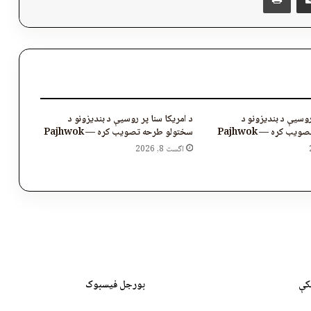
روسیې د بندیزونو د
د امریکا سنا پر روسیې د بندیزونو د
ب کړه — Pajhwok
سختولو طرحه تصویب کړه — Pajhwok
اگست 8, 2026
کې
بورجل فیسبوک