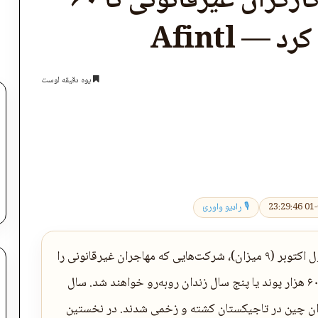
بریتانیا برای استخدام کارگران غیرقانونی تا ۶۰
— Afintl
یوه دقیقه لوست
اپول
🎙 راډیو واورئ
حکومت بریتانیا روز چهارشنبه اعلام کرد که از اول اکتوبر (۹ میزان)، شرکت‌هایی که مهاجران غیرقانونی را
به کار بگیرند، برای هر کارگر با جریمه‌ای تا سقف ۶۰ هزار پوند یا پنج سال زندان روبه‌رو خواهند شد. سال
دان چین در تاجیکستان کشته و زخمی شدند. در نخستین