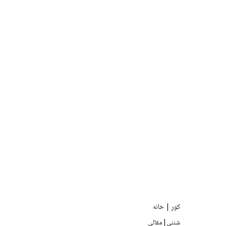
کور | خانه
شننې|مقالې