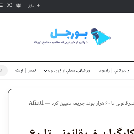
ننوتل
ناڅا
څارل
رادیوګانې | رادیوها
ورځپاڼې، مجلې او ژورنالونه
تماس | اړیکه
یمه تعیین کرد — Afintl