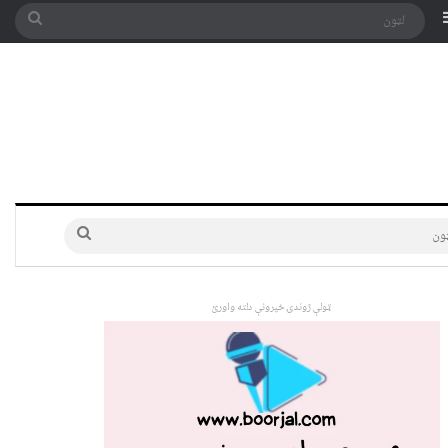
په توری
Sidebar
لټون
لټون
ټولې ژوندۍ خپرونې دلته واورئ