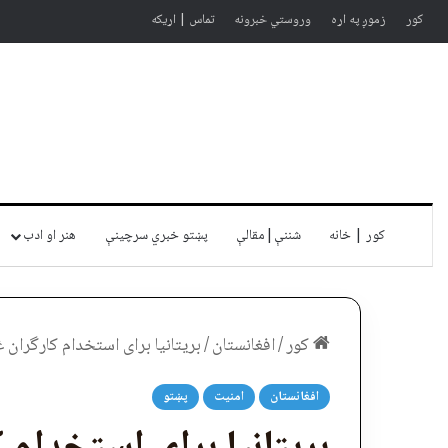
کور
زموږ په اړه
وروستي خبرونه
تماس | اړیکه
کور | خانه
شننې|مقالې
پښتو خبري سرچينې
هنر او ادب
کور
/
افغانستان
/
بریتانیا برای استخدام کارگران غیرقانونی تا ۶۰ هزار پوند جر
افغانستان
امنیت
پښتو