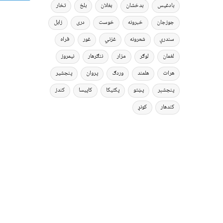
بادغیس
بدخشان
بغلان
بلخ
تخار
جوزجان
خبرونه
خوست
دری
زابل
سندرې
شعرونه
غزني
غور
فراه
لغمان
لوګر
مزار
ننګرهار
نیمروز
هرات
هلمند
وردګ
پروان
پنجشیر
پنجشېر
پښتو
پکتیکا
کاپیسا
کندز
کندهار
کونړ