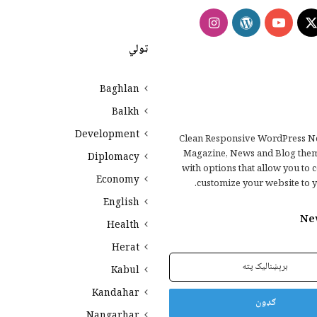
Instagram
WordPress
YouTube
Faceb
X
ټولي
Baghlan
Balkh
Development
Clean Responsive WordPress N
Magazine, News and Blog the
Diplomacy
with options that allow you to 
Economy
customize your website to y
English
Ne
Health
Herat
Kabul
Kandahar
Nangarhar