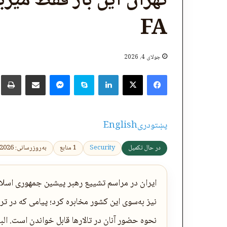
FA
جولای 4, 2026
X
Facebook
LinkedIn
Skype
پر برېښنالیک یې شریک کړئ
Messenger
چ
پښتو
دری
English
در حال تکمیل
Security
1 منابع
به‌روزرسانی: 2026-07-04 08:49:28
ایران در مراسم تشییع رهبر پیشین جمهوری اسلامی
نیز به‌سوی این کشور مخابره کرد؛ پیامی که در ترکی
نحوه حضور آنان در تالارها قابل خواندن است. ا