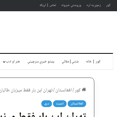
کور
زموږ په اړه
وروستي خبرونه
تماس | اړیکه
کور | خانه
شننې|مقالې
پښتو خبري سرچينې
هنر او ادب
کور
/
افغانستان
/
تهران این بار فقط میزبان طالبان نبو
افغانستان
امنیت
دری