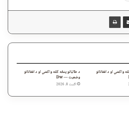
پر برېښنالیک یې شریک کړئ
Messen
چاپول
نه واکمني او د افغانانو
د طالبانو پنځه کلنه واکمني او د افغانانو
وضعیت — Dw
اگست 8, 2026