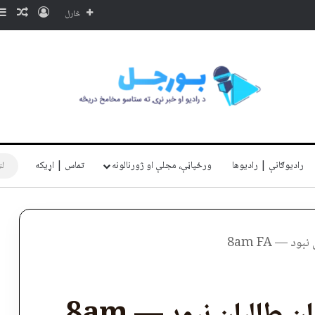
ننوتل
ناڅا
څارل
رادیوګانې | رادیوها
ورځپاڼې، مجلې او ژورنالونه
تماس | اړیکه
د — 8am FA