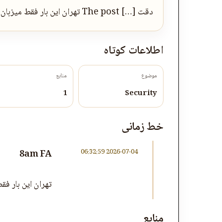
‌دقت […] The post تهران این بار فقط میزبان طالبان نبود appeared first on روزنامه ۸صبح.
اطلاعات کوتاه
موضوع
منابع
1
Security
خط زمانی
2026-07-04 06:32:59
8am FA
تهران این بار فق
منابع