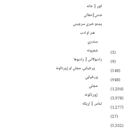
کور | خانه
شننې|مقالې
پښتو خبري سرچينې
هنر او ادب
سندرې
شعرونه
(3)
رادیوګانې | رادیوها
(9)
ورځپاڼې، مجلې او ژورنالونه
(548)
ورځپاڼې
(948)
مجلې
(1،204)
ژورنالونه
(3،978)
تماس | اړیکه
(1،277)
(27)
(5،332)