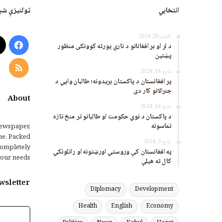
انتخابي
ټولنیزې شب
اکتوبر 20, 2024
ook
د لر او بر افغانانو د نارې پورته کوونکی منظور
پښتین
RSS
مارچ 18, 2024
پر افغانستان د پاکستان بریدونه؛ طالبان وايي د
جنرالانو کار دی
About
مارچ 16, 2024
د پاکستان د نوي حکومت او طالبانو تر منځ تازه
تماسونه
ewspaper,
me. Packed
مارچ 3, 2024
completely
په افغانستان کې وروستي اورښتونه او راتلونکي
our needs.
کال ته هیلې
wsletter
Diplomacy
Development
Health
English
Economy
برېښنالیک
پته