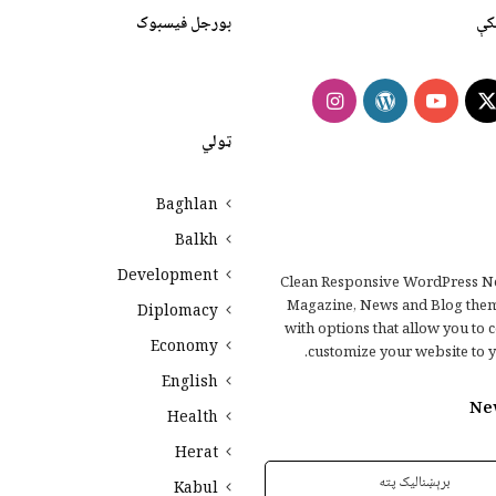
کې
بورجل فیسبوک
Instagram
WordPress
YouTube
Faceb
X
ټولي
Baghlan
Balkh
Development
Clean Responsive WordPress N
Magazine, News and Blog the
Diplomacy
with options that allow you to 
Economy
customize your website to y
English
Ne
Health
Herat
Kabul