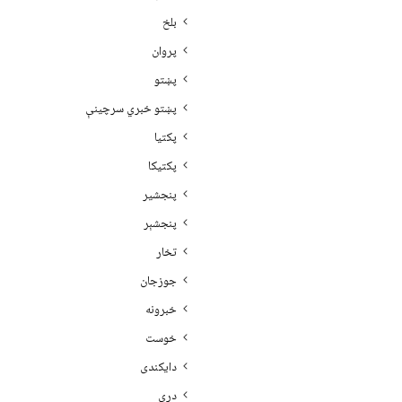
بلخ
پروان
پښتو
پښتو خبري سرچينې
پکتيا
پکتیکا
پنجشیر
پنجشېر
تخار
جوزجان
خبرونه
خوست
دایکندی
دری