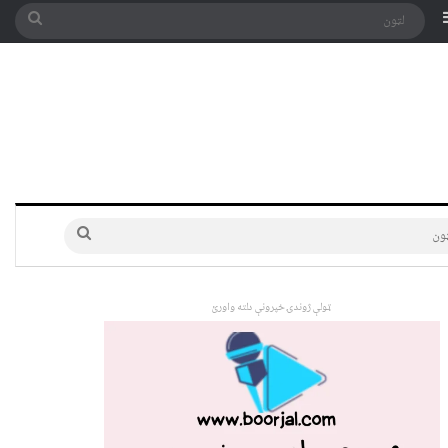
په توری
Sidebar
لټون
لټون
ټولې ژوندۍ خپرونې دلته واورئ