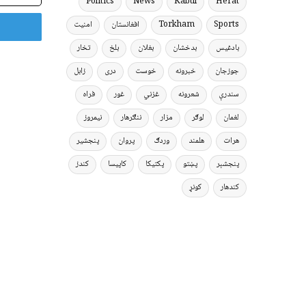
Politics
News
Kabul
Herat
Sports
Torkham
افغانستان
امنیت
بادغیس
بدخشان
بغلان
بلخ
تخار
جوزجان
خبرونه
خوست
دری
زابل
سندرې
شعرونه
غزني
غور
فراه
لغمان
لوګر
مزار
ننګرهار
نیمروز
هرات
هلمند
وردګ
پروان
پنجشیر
پنجشېر
پښتو
پکتیکا
کاپیسا
کندز
کندهار
کونړ