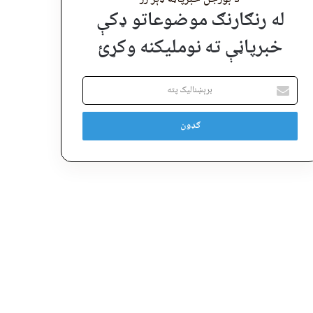
له رنګارنګ موضوعاتو ډکې
خبرپاڼې ته نوملیکنه وکړئ
برېښنالیک
پته