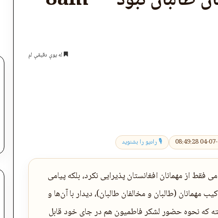
تهران این بار فقط میزبان طالبان نبود — 8am
له یوې دقیقې لږ
اپول
🎙 رادیو را بشنوید
 فقط از مهمانان افغانستان پذیرایی نکرد، بلکه پیامی
ب مهمانان (طالبان و مخالفان طالبان)، دیدار با آن‌ها و
لبته که نحوه حضور لشکر فاطمیون هم در جای خود قابل