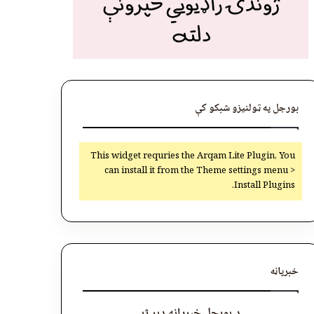
بورجل په ټولنیزو شبکو کې
This widget requries the Arqam Lite Plugin, You
can install it from the Theme settings menu >
Install Plugins.
خبرپاڼه
د بورجل خبرپاڼه ډېر ژر