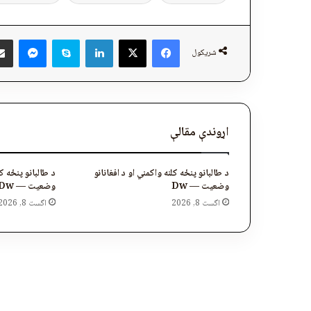
ger
Skype
LinkedIn
Facebook
X
شریکول
اړوندې مقالې
د طالبانو پنځه کلنه واکمني او د افغانانو
د طالبانو پنځه کل
وضعیت — Dw
وضعیت — Dw
اگست 8, 2026
اگست 8, 2026