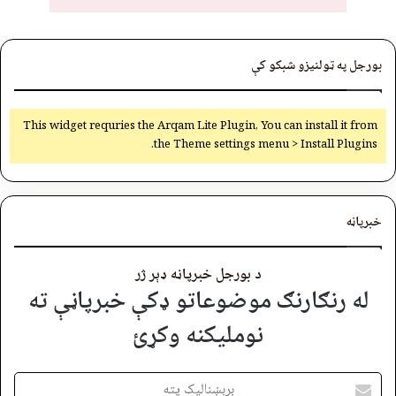
بورجل په ټولنیزو شبکو کې
This widget requries the Arqam Lite Plugin, You can install it from
the Theme settings menu > Install Plugins.
خبرپاڼه
د بورجل خبرپاڼه ډېر ژر
له رنګارنګ موضوعاتو ډکې خبرپاڼې ته
نوملیکنه وکړئ
برېښنالیک