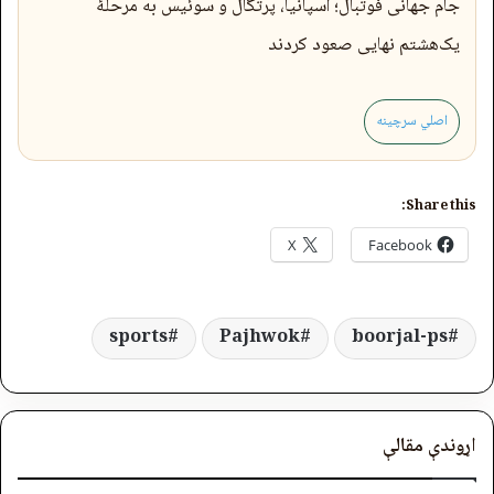
جام جهانی فوتبال؛ اسپانیا، پرتگال و سوئیس به مرحلۀ
یک‌هشتم نهایی صعود کردند
اصلي سرچینه
Share this:
X
Facebook
sports
Pajhwok
boorjal-ps
اړوندې مقالې