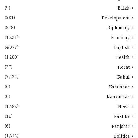
(9)
Balkh
(581)
Development
(978)
Diplomacy
(1،231)
Economy
(4،077)
English
(1،280)
Health
(27)
Herat
(5،434)
Kabul
(6)
Kandahar
(6)
Nangarhar
(1،482)
News
(12)
Paktika
(6)
Panjshir
(1،342)
Politics