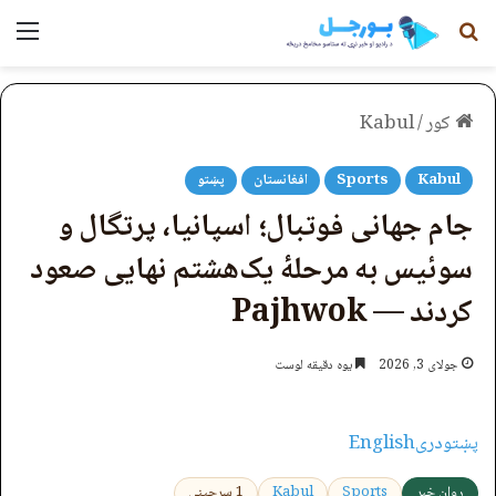
لټون
مېن
کور
/
Kabul
Kabul
Sports
افغانستان
پښتو
جام جهانی فوتبال؛ اسپانیا، پرتگال و
سوئیس به مرحلۀ یک‌هشتم نهایی صعود
کردند — Pajhwok
جولای 3, 2026
یوه دقیقه لوست
پښتو
دری
English
روان خبر
Sports
Kabul
1 سرچینې