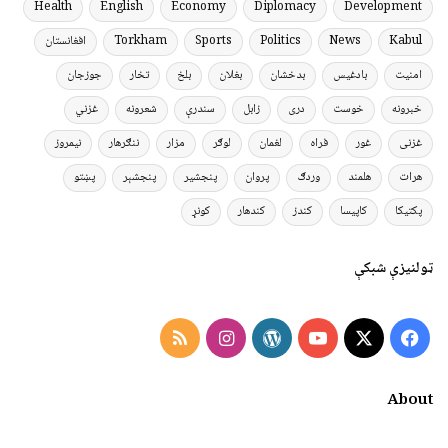
Health
English
Economy
Diplomacy
Development
Kabul
News
Politics
Sports
Torkham
افغانستان
امنیت
بادغیس
بدخشان
بغلان
بلخ
تخار
جوزجان
خبرونه
خوست
دری
زابل
سندرې
شعرونه
غزني
غزنی
غور
فراه
لغمان
لوګر
مزار
ننګرهار
نیمروز
هرات
هلمند
وردګ
پروان
پنجشیر
پنجشېر
پښتو
پکتیکا
کاپیسا
کندز
کندهار
کونړ
ټولنیزې شبکې
Instagram
RSS
WordPress
YouTube
Facebook
X
About