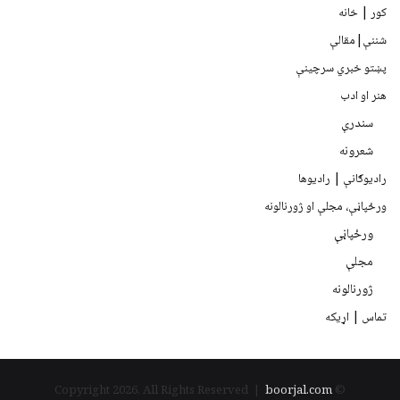
کور | خانه
شننې|مقالې
پښتو خبري سرچينې
هنر او ادب
سندرې
شعرونه
رادیوګانې | رادیوها
ورځپاڼې، مجلې او ژورنالونه
ورځپاڼې
مجلې
ژورنالونه
تماس | اړیکه
boorjal.com
© Copyright 2026, All Rights Reserved |