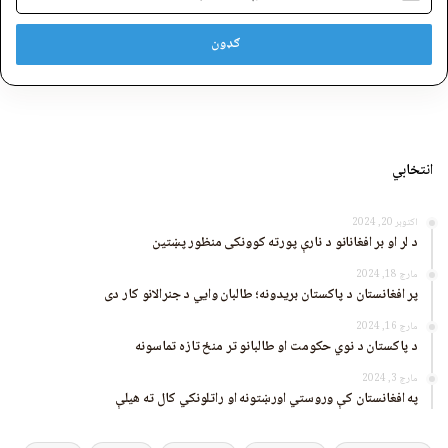
پته
انتخابي
اکتوبر 20, 2024
د لر او بر افغانانو د نارې پورته کوونکی منظور پښتین
مارچ 18, 2024
پر افغانستان د پاکستان بریدونه؛ طالبان وايي د جنرالانو کار دی
مارچ 16, 2024
د پاکستان د نوي حکومت او طالبانو تر منځ تازه تماسونه
مارچ 3, 2024
په افغانستان کې وروستي اورښتونه او راتلونکي کال ته هیلې