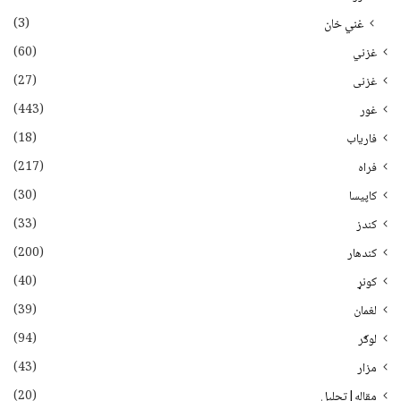
(3)
غني خان
(60)
غزني
(27)
غزنی
(443)
غور
(18)
فاریاب
(217)
فراه
(30)
کاپیسا
(33)
کندز
(200)
کندهار
(40)
کونړ
(39)
لغمان
(94)
لوګر
(43)
مزار
(20)
مقاله|تحلیل