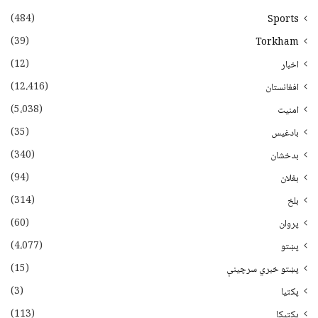
(484)
Sports
(39)
Torkham
(12)
اخبار
(12،416)
افغانستان
(5،038)
امنیت
(35)
بادغیس
(340)
بدخشان
(94)
بغلان
(314)
بلخ
(60)
پروان
(4،077)
پښتو
(15)
پښتو خبري سرچينې
(3)
پکتيا
(113)
پکتیکا