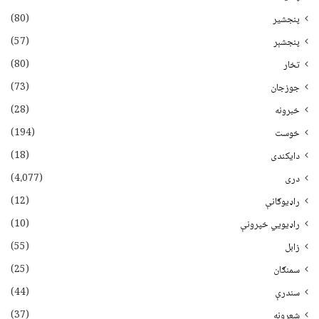
(80)
پنجشیر
(57)
پنجشېر
(80)
تخار
(73)
جوزجان
(28)
خبرونه
(194)
خوست
(18)
دایکندی
(4،077)
دری
(12)
راډیوګانې
(10)
راډیويي خپرونې
(55)
زابل
(25)
سمنګان
(44)
سندرې
(37)
شعرونه