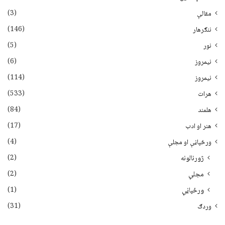
(3)
مقالې
(146)
ننګرهار
(5)
نور
(6)
نيمروز
(114)
نیمروز
(533)
هرات
(84)
هلمند
(17)
هنر او ادب
(4)
ورځپاڼې او مجلې
(2)
ژورنالونه
(2)
مجلې
(1)
ورځپاڼې
(31)
وردګ