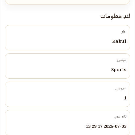
لنډ معلومات
ځای
Kabul
موضوع
Sports
سرچینې
1
تازه شوی
2026-07-03 13:29:17