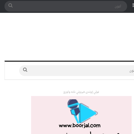
په توری
Sidebar
لټون
لټون
ټولې ژوندۍ خپرونې دلته واورئ