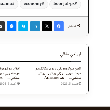
haama
economy
boorjal-ps
ger
Skype
LinkedIn
Facebook
X
شریکول
اړوندې مقالې
افغان سوک‌وهونکی د یوې سکاټلینډۍ
افغان سوک‌وهون
مرستندویې د وژنې پر تور د یونان
مرستندویې د وژن
محکمې… — Ariananews
محکمې… — Ariananews
اگست 5, 2026
اگست 5, 2026