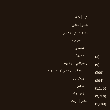
کور | خانه
شننې|مقالې
پښتو خبري سرچينې
هنر او ادب
سندرې
شعرونه
(3)
رادیوګانې | رادیوها
(9)
ورځپاڼې، مجلې او ژورنالونه
(509)
ورځپاڼې
(894)
مجلې
(1،153)
ژورنالونه
(3،726)
تماس | اړیکه
(1،208)