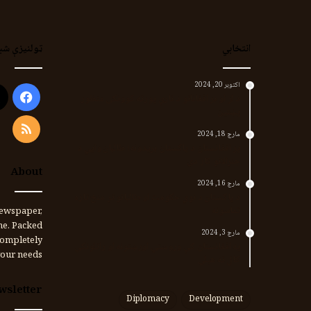
انتخابي
ټولنیزې شب
اکتوبر 20, 2024
ook
د لر او بر افغانانو د نارې پورته کوونکی منظور
پښتین
RSS
مارچ 18, 2024
پر افغانستان د پاکستان بریدونه؛ طالبان وايي د
جنرالانو کار دی
About
مارچ 16, 2024
د پاکستان د نوي حکومت او طالبانو تر منځ تازه
تماسونه
ewspaper,
me. Packed
مارچ 3, 2024
completely
په افغانستان کې وروستي اورښتونه او راتلونکي
our needs.
کال ته هیلې
wsletter
Diplomacy
Development