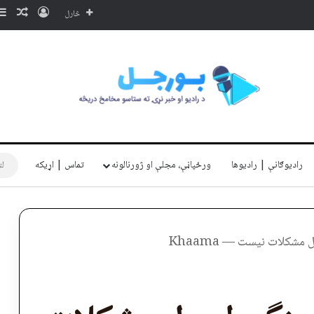
ننوتل
ناڅا
څارل
رادیوګانې | رادیوها
ورځپاڼې، مجلې او ژورنالونه
تماس | اړیکه