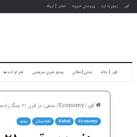
کور
زموږ په اړه
وروستي خبرونه
تماس | اړیکه
کور | خانه
شننې|مقالې
پښتو خبري سرچينې
هنر او ادب
کور
/
Economy
/
حنفی: در قرن ۲۱ جنگ راه‌حل مشکلات نیست — Khaama
Economy
Kabul
افغانستان
پښتو