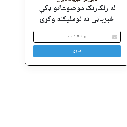
له رنګارنګ موضوعاتو ډکې
خبرپاڼې ته نوملیکنه وکړئ
برېښنالیک
پته