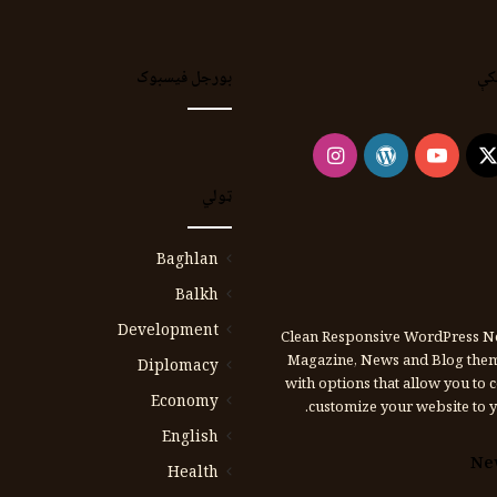
کې
بورجل فیسبوک
Instagram
WordPress
YouTube
Faceb
X
ټولي
Baghlan
Balkh
Development
Clean Responsive WordPress N
Magazine, News and Blog the
Diplomacy
with options that allow you to 
Economy
customize your website to y
English
Ne
Health