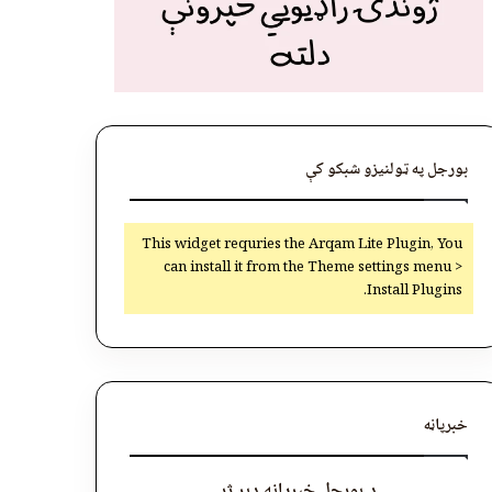
بورجل په ټولنیزو شبکو کې
This widget requries the Arqam Lite Plugin, You
can install it from the Theme settings menu >
Install Plugins.
خبرپاڼه
د بورجل خبرپاڼه ډېر ژر