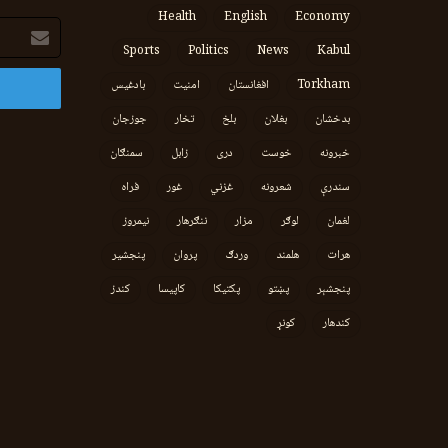
Health
English
Economy
برېښنالیک
پته
Sports
Politics
News
Kabul
Torkham
افغانستان
امنیت
بادغیس
بدخشان
بغلان
بلخ
تخار
جوزجان
خبرونه
خوست
دری
زابل
سمنګان
سندرې
شعرونه
غزني
غور
فراه
لغمان
لوګر
مزار
ننګرهار
نیمروز
هرات
هلمند
وردګ
پروان
پنجشیر
پنجشېر
پښتو
پکتیکا
کاپیسا
کندز
کندهار
کونړ