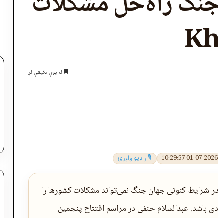
فی: در قرن ۲۱ جنگ راه‌حل مشکلات
له یوې دقیقې لږ
اپول
🎙 راډیو واورئ
 در شرایط کنونی جهان جنگ نمی‌تواند مشکلات کشورها را
ی باشد. عبدالسلام حنفی در مراسم افتتاح پنجمین