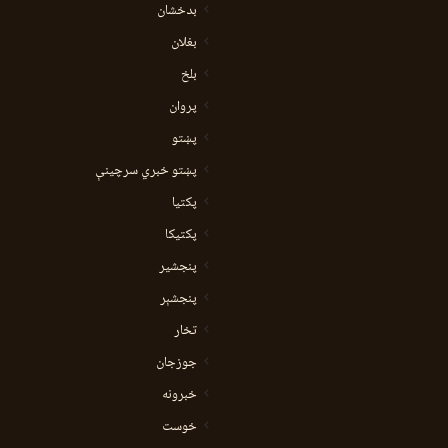
بدخشان
بغلان
بلخ
پروان
پښتو
پښتو خبري سرچينې
پکتيا
پکتیکا
پنجشیر
پنجشېر
تخار
جوزجان
خبرونه
خوست