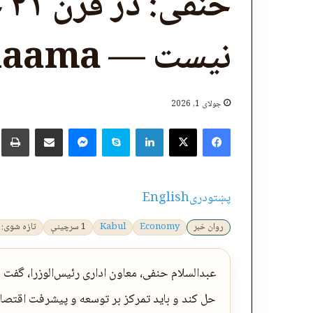
حن
نیست — Khaama
جولای 1, 2026
X
Facebook
LinkedIn
Skype
پر برېښنالیک یې شریک کړئ
Messenger
چ
پښتو
دری
English
روان خبر
Economy
Kabul
1 سرچینې
تازه شوی: 2026-07-01 10:29:57
عبدالسلام حنفی، معاون اداری رئیس‌الوزرا، گفت
حل کند و باید تمرکز بر توسعه و پیشرفت اقتصاد