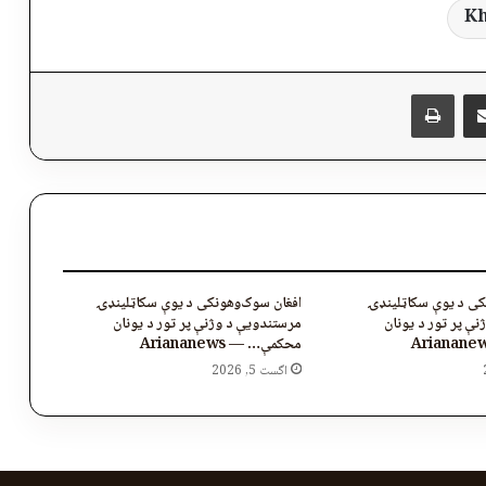
K
پر برېښنالیک یې شریک کړئ
Messen
چاپول
کی د یوې سکاټلینډۍ
افغان سوک‌وهونکی د یوې سکاټلینډۍ
ې پر تور د یونان
مرستندویې د وژنې پر تور د یونان
محکمې… — Ariananews
اگست 5, 2026