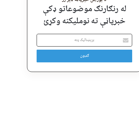
له رنګارنګ موضوعاتو ډکې
خبرپاڼې ته نوملیکنه وکړئ
برېښنالیک
پته