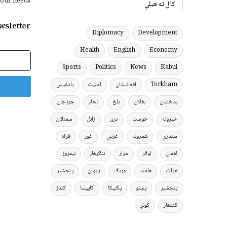
our needs.
کال ته هیلې
wsletter
Diplomacy
Development
Health
English
Economy
برېښنالیک
پته
Sports
Politics
News
Kabul
Torkham
افغانستان
امنیت
بادغیس
بدخشان
بغلان
بلخ
تخار
جوزجان
خبرونه
خوست
دری
زابل
سمنګان
سندرې
شعرونه
غزني
غور
فراه
لغمان
لوګر
مزار
ننګرهار
نیمروز
هرات
هلمند
وردګ
پروان
پنجشیر
پنجشېر
پښتو
پکتیکا
کاپیسا
کندز
کندهار
کونړ