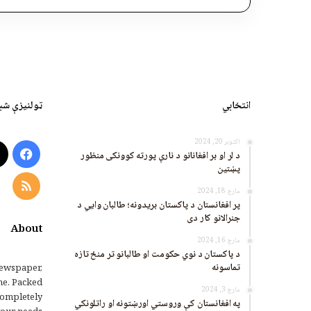
انتخابي
ټولنیزې شب
اکتوبر 20, 2024
ook
د لر او بر افغانانو د نارې پورته کوونکی منظور
پښتین
RSS
مارچ 18, 2024
پر افغانستان د پاکستان بریدونه؛ طالبان وايي د
جنرالانو کار دی
About
مارچ 16, 2024
د پاکستان د نوي حکومت او طالبانو تر منځ تازه
تماسونه
ewspaper,
me. Packed
مارچ 3, 2024
completely
په افغانستان کې وروستي اورښتونه او راتلونکي