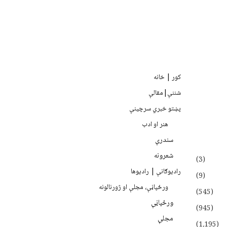
کور | خانه
شننې|مقالې
پښتو خبري سرچينې
هنر او ادب
سندرې
شعرونه
(3)
رادیوګانې | رادیوها
(9)
ورځپاڼې، مجلې او ژورنالونه
(545)
ورځپاڼې
(945)
مجلې
(1،195)