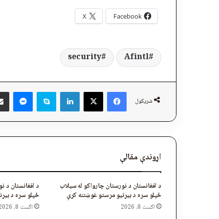
X
Facebook
security
Afintl
ger
Skype
LinkedIn
Facebook
X
شریکول
اړوندې مقالې
د افغانستان د نورستان چارواکو له سیلاب
د افغانستان د ن
ځپلو سره د بیړنیو مرستو غوښتنه کړې
ځپلو سره د بیړن
اگست 8, 2026
اگست 8, 2026