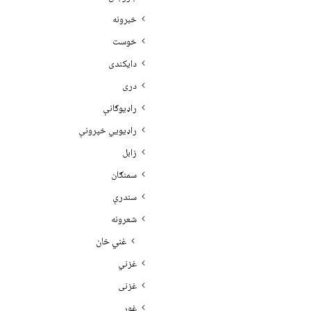
خبرونه
خوست
دایکندی
دری
راډیوګانې
راډیويي خپرونې
زابل
سمنګان
سندرې
شعرونه
غني خان
غزني
غزنی
غور