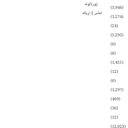
ژورنالونه
(3،946)
تماس | اړیکه
(1،274)
(24)
(5،293)
(6)
(6)
(1،455)
(12)
(6)
(1،297)
(469)
(36)
(12)
(12،023)