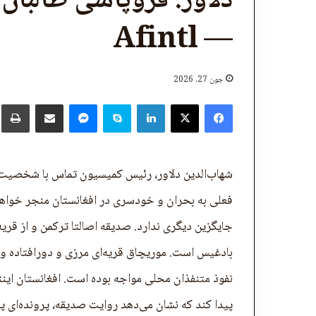
دلاور: فروپاشی طالبان 
— Afintl
جون 27, 2026
X
Facebook
LinkedIn
Skype
پر برېښنالیک یې شریک کړئ
Messenger
چ
شهاب‌الدین دلاور، رئیس کمیسیون تماس با شخصیت‌های
فعلی به بحران و خودسری در افغانستان منجر خواهد 
جایگزین دیگری ندارد. صدیقه اصالتا ترکمن و از قری
بادغیس است. موریچاق قریه‌ای مرزی و دورافتاده و د
نفوذ متنفذان محلی مواجه بوده است. افغانستان اینت
پیدا کند که نشان می‌دهد روایت صدیقه، پرونده‌ای پ