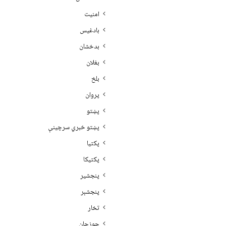
امنیت
بادغیس
بدخشان
بغلان
بلخ
پروان
پښتو
پښتو خبري سرچينې
پکتيا
پکتیکا
پنجشیر
پنجشېر
تخار
جوزجان