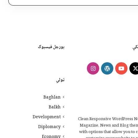
کې
بورجل فیسبوک
Instagram
WordPress
YouTube
Faceb
X
ټولي
Baghlan
Balkh
Development
Clean Responsive WordPress N
Magazine, News and Blog the
Diplomacy
with options that allow you to 
Economy