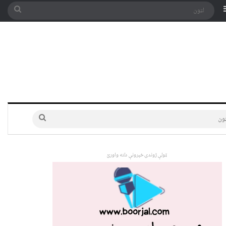
په توری
Sidebar
لټون
لټون
ټولې ژوندۍ خپرونې دلته واورئ