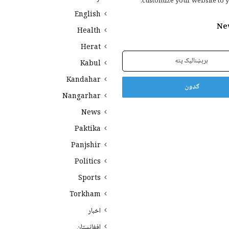
customize your website to y
English
Ne
Health
Herat
Kabul
Kandahar
Nangarhar
News
Paktika
Panjshir
Politics
Sports
Torkham
اخبار
افغانستان