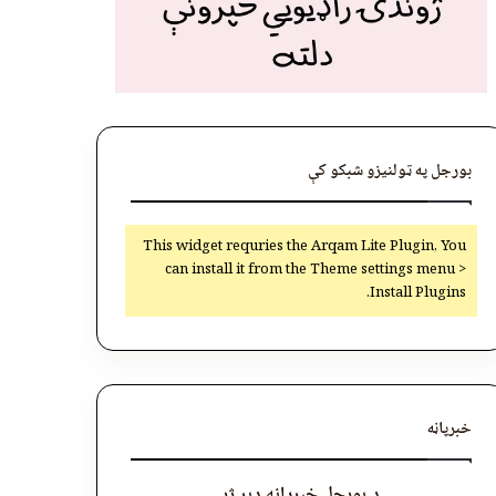
بورجل په ټولنیزو شبکو کې
This widget requries the Arqam Lite Plugin, You
can install it from the Theme settings menu >
Install Plugins.
خبرپاڼه
د بورجل خبرپاڼه ډېر ژر