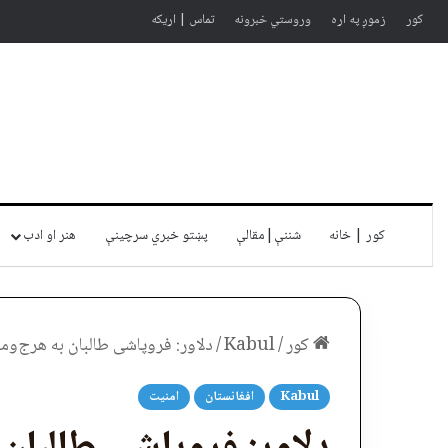
کور
زموږ په اړه
وروستي خبرونه
تماس | اړیکه
کور | خانه
شننې|مقالې
پښتو خبري سرچينې
هنر او ادب
کور
/
Kabul
/
دلاور: فروپاشی طالبان به هرج‌ومرج م
Kabul
افغانستان
امنیت