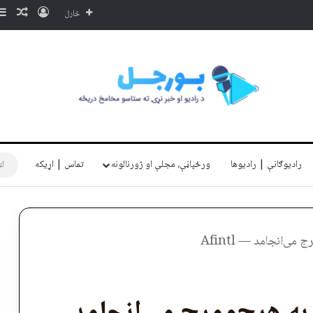
ننوتل
ناڅا
څارل
رادیوګانې | رادیوها
ورځپاڼې، مجلې او ژورنالونه
تماس | اړیکه
ی‌انجامد — Afintl