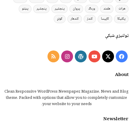
هرات
هلمند
وردګ
پروان
پنجشیر
پنجشېر
پښتو
پکتیکا
کاپیسا
کندز
کندهار
کونړ
ټولنیزې شبکې
Instagram
RSS
WordPress
YouTube
Facebook
X
About
Clean Responsive WordPress Newspaper, Magazine, News and Blog
theme. Packed with options that allow you to completely customize
your website to your needs.
Newsletter