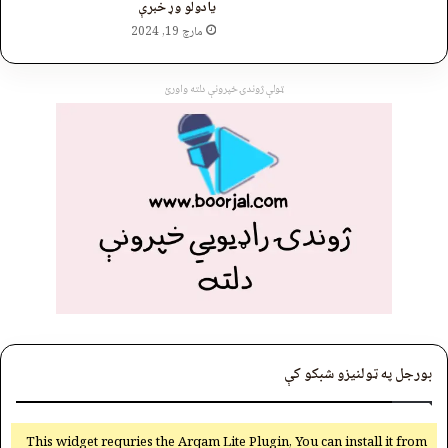
یادولو وړ خبرې
مارچ 19, 2024
ټولې ژوندۍ خپرونې دلته واورئ
بورجل په ټولنیزو شبکو کې
This widget requries the Arqam Lite Plugin, You can install it from