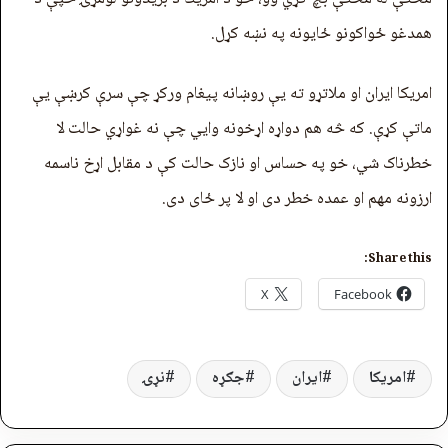
همدغو ځواکونو ځایونه په نښه کړل.
امریکا ایران او ملاتړو ته يې روښانه پیغام ورکړ چې سرې کرښې یې
ماتې کړې. که څه هم دواړه اړخونه وايي چې نه غواړي حالت لا
خطرناک شي، خو په حساس او نازک حالت کې د مقابل اړخ ناسمه
ارزونه مهم او عمده خطر دی او لا پر ځای دی.
Share this:
X
Facebook
امریکا
ایران
جګړه
نړۍ