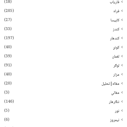
(18)
فاریاب
(205)
فراه
(27)
کاپیسا
(33)
کندز
(197)
کندهار
(40)
کونړ
(39)
لغمان
(91)
لوګر
(40)
مزار
(20)
مقاله|تحلیل
(3)
مقالې
(146)
ننګرهار
(5)
نور
(6)
نيمروز