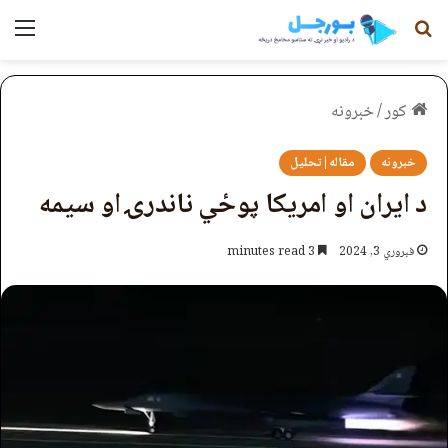
لټون
مېن
کور
/
خبرونه
خبرونه
مقاله|تحلیل
د ایران او امریکا پوځي ناندرۍ او سیمه
فبروري 3, 2024
3 minutes read