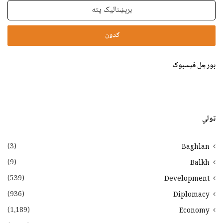
برېښنالیک
پته
بورجل فیسبوک
ټولي
(3)
Baghlan
(9)
Balkh
(539)
Development
(936)
Diplomacy
(1،189)
Economy