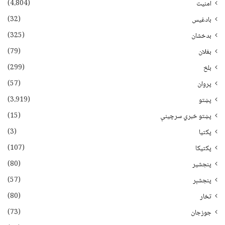
(4،804)
امنیت
(32)
بادغیس
(325)
بدخشان
(79)
بغلان
(299)
بلخ
(57)
پروان
(3،919)
پښتو
(15)
پښتو خبري سرچينې
(3)
پکتيا
(107)
پکتیکا
(80)
پنجشیر
(57)
پنجشېر
(80)
تخار
(73)
جوزجان