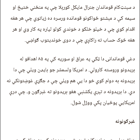
د سېنټ‌کام قوماندان جنرال مایکل کورېلا چې په منځني ختیځ او
سیمه کې د مېشتو ځواکونو قومانده ورسره ده زیاتوي چې هر هغه
اقدام کوي چې د خپلو خلکو د خوندي کولو لپاره په کار وي او هر
هغه څوک حساب ته راکاږي چې د دوی خونديتوب ګواښي.
دغې قوماندانۍ دا ټکي په عراق او سوریه کې په ۸۵ اهدافو له
بریدونو وروسته کارولي. د امریکا ولسمشر جو بایډن ویلي چې دا
بریدونه به دوام کوي خو دا يې هم ویلي چې د جګړې غوښتونکي نه
دي. دا بریدونه د تېرې یکشنبې هغو بریدونو ته غبرګون و، چې درې
امریکايي پوځیان پکې ووژل شول.
غبرګونونه