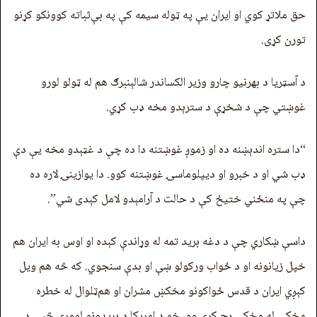
حق ملاتړ کوي او ایران یې په ټوله سیمه کې په بې‌ثباته کوونکو کړنو
تورن کړی.
د آسټریا د بهرنیو چارو وزیر الکساندر شالېنبرګ هم له ټولو لورو
غوښتي چې د شخړې د سترېدو مخه ډب کړي.
“دا ستره اندېښنه ده او زموږ غوښتنه دا ده چې د غټېدو مخه يې دې
ډب شي او د خبرو او ديپلوماسۍ غوښتنه کوو. دا یوازينۍ لاره ده
چې په منځني ختیځ کې د حالت د آرامېدو لامل کېدی شي”.
داسې ښکاري چې د دغه برید تمه له وړاندې کېده او اوس به ایران هم
خپل زیانونه او د ځواب ورکولو ښې او بدې سنجوي. که څه هم ویل
کېږي ایران د قدس ځواکونو مخکښ مشران او هم‌ټلوال له خطره
مخکې له مخکې بچ کړي وو، خو د امریکا د بریدونو لومړۍ څپې د