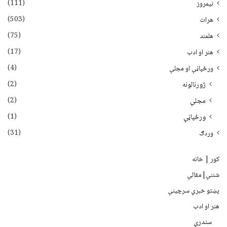
(111)
نیمروز
(503)
هرات
(75)
هلمند
(17)
هنر او ادب
(4)
ورځپاڼې او مجلې
(2)
ژورنالونه
(2)
مجلې
(1)
ورځپاڼې
(31)
وردګ
کور | خانه
شننې|مقالې
پښتو خبري سرچينې
هنر او ادب
سندرې