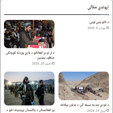
اړوندې مقالې
د ناټو پټې لوبې
جولای 6, 2026
د لر او بر افغانانو د نارې پورته کوونکی
منظور پښتین
اکتوبر 20, 2024
د تورې بند په سیمه کې د بدلون پيلامه
پر افغانستان د پاکستان بریدونه؛ څو د
اپریل 19, 2024