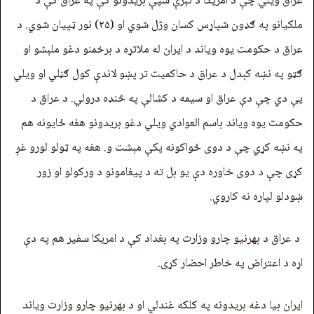
عراق ویلي چې د امریکا د تېرې شپې بریدونو کې په عراق کې د
ملکيانو په ګډون شپاړس کسان وژل شوي او (۲۵) نور ټپيان شوي. د
عراق د حکومت یوه ویاند د ایران له ملاتړه د برخمنو دغو ملېشو او
ګټو په نښه کېدل د عراق د حاکمیت تر پښو لاندې کول ګڼلي او ویلي
يې دي چې دې عراق او سیمه د کشالې په څنډه درولي. د عراق د
حکومت یوه ویاند باسم العوادي ویلي دغو بریدونو هغه ځایونه هم
په نښه کړي چې د دوی ځواکونه پکې مېشت و. هغه په ټولو لورو غږ
کړی چې د دوی خاوره دې یو بل ته د پیغامونو د ورکولو او زور
ښودلو لپاره نه کاروي.
د عراق د بهرنیو چارو وزارت په بغداد کې د امریکا سفیر هم په دې
اړه د اعتراض په خاطر احضار کړی.
ایران بیا دغه بریدونه په کلکه غندلي او د بهرنیو چارو وزارت ویاند