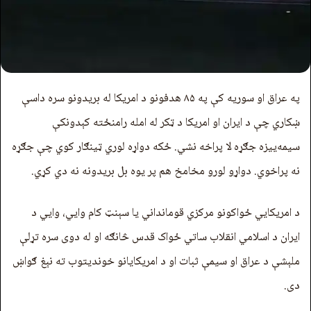
په عراق او سوریه کې په ۸۵ هدفونو د امریکا له بریدونو سره داسې
ښکاري چې د ایران او امریکا د ټکر له امله رامنځته کېدونکې
سیمه‌یيزه جګړه لا پراخه نشي. ځکه دواړه لوري ټینګار کوي چې جګړه
نه پراخوي. دواړو لورو مخامخ هم پر یوه بل بریدونه نه دي کړي.
د امریکايي ځواکونو مرکزي قومانداني یا سېنټ کام وايي، وايي د
ایران د اسلامي انقلاب ساتي ځواک قدس څانګه او له دوی سره تړلې
ملېشې د عراق او سیمې ثبات او د امریکایانو خونديتوب ته نېغ ګواښ
دی.