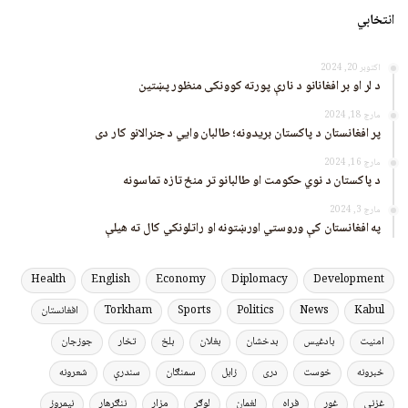
انتخابي
اکتوبر 20, 2024
د لر او بر افغانانو د نارې پورته کوونکی منظور پښتین
مارچ 18, 2024
پر افغانستان د پاکستان بریدونه؛ طالبان وايي د جنرالانو کار دی
مارچ 16, 2024
د پاکستان د نوي حکومت او طالبانو تر منځ تازه تماسونه
مارچ 3, 2024
په افغانستان کې وروستي اورښتونه او راتلونکي کال ته هیلې
Health
English
Economy
Diplomacy
Development
Kabul
News
Politics
Sports
Torkham
افغانستان
امنیت
بادغیس
بدخشان
بغلان
بلخ
تخار
جوزجان
خبرونه
خوست
دری
زابل
سمنګان
سندرې
شعرونه
غزني
غور
فراه
لغمان
لوګر
مزار
ننګرهار
نیمروز