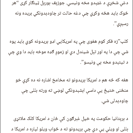
دغې شخړې د غټېدو مخه ونیسي. جوزېف بورېل ټینګار کړی “هر
څوک باید هڅه وکړي چې دغه حالت تر چاودېدونکي بریده ونه
رسېږي”.
کلپ”زه فکر کوم هغوی چې په امریکايي اډو بریدونه کوي باید پوه
شي چې دا په اور تېل شیندل دي او زموږ ګډه موخه باید دا وي چې
د تيتېدو مخه ېې ونیسو”.
هغه که څه هم د امریکا بریدونو ته مخامخ اشاره نه ده کړې خو
منځنی ختیځ يې داسې اېشېدونکي لوښي ته ورته بللی چې
چاودېدلی شي.
د برېتانیا حکومت په خپل غبرګون کې ځان د امریکا کلک ملاتړی
بللی او ویلي يې دي چې بریدونو ته د ځواب ویلو لپاره د امریکا د