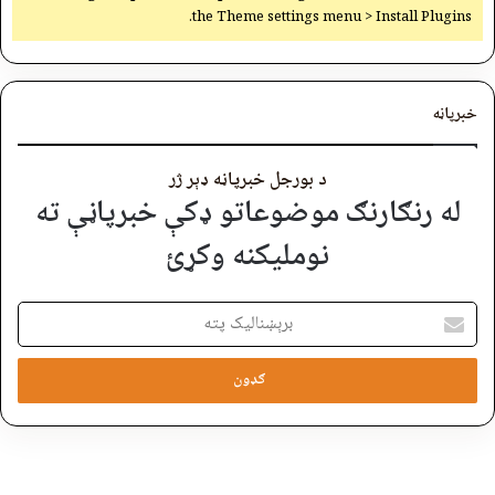
the Theme settings menu > Install Plugins.
خبرپاڼه
د بورجل خبرپاڼه ډېر ژر
له رنګارنګ موضوعاتو ډکې خبرپاڼې ته
نوملیکنه وکړئ
برېښنالیک
پته