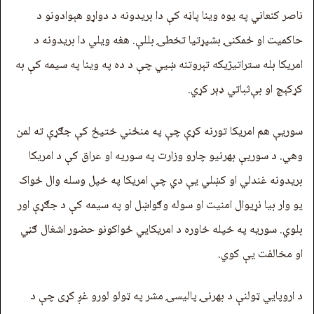
ناصر کنعاني په یوه وینا پاڼه کې دا بریدونه د دواړو هېوادونو د
حاکمیت او ځمکنۍ بشپړتیا تخطۍ بللې. هغه ویلي دا بریدونه د
امریکا بله ستراتیژیکه تېروتنه ښيي چې د ده په وینا په سیمه کې به
کړکېچ او بې‌ثباتي ډېر کړي.
سوریې هم امریکا تورنه کړې چې په منځني ختیځ کې جګړې ته لمن
وهي. د سوریې بهرنیو چارو وزارت په سوریه او عراق کې د امریکا
بریدونه غندلي او کښلي يې دي چې امریکا په خپل وسله وال ځواک
یو وار بیا نړیوال امنیت او سوله وګواښل او په سیمه کې د جګړې اور
بلوي. سوریه په خپله خاوره د امریکايي ځواکونو حضور اشغال ګڼي
او مخالفت یې کوي.
د اروپايي ټولنې د بهرنۍ پالیسۍ مشر په ټولو لورو غږ کړی چې د