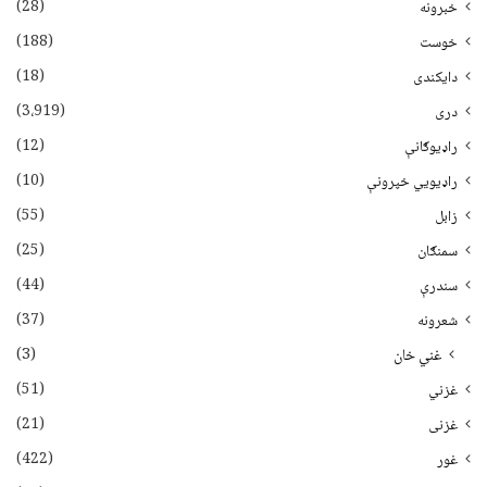
(28)
خبرونه
(188)
خوست
(18)
دایکندی
(3،919)
دری
(12)
راډیوګانې
(10)
راډیويي خپرونې
(55)
زابل
(25)
سمنګان
(44)
سندرې
(37)
شعرونه
(3)
غني خان
(51)
غزني
(21)
غزنی
(422)
غور