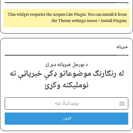
This widget requries the Arqam Lite Plugin, You can install it from
the Theme settings menu > Install Plugins.
خبرپاڼه
د بورجل خبرپاڼه ډېر ژر
له رنګارنګ موضوعاتو ډکې خبرپاڼې ته
نوملیکنه وکړئ
برېښنالیک
پته