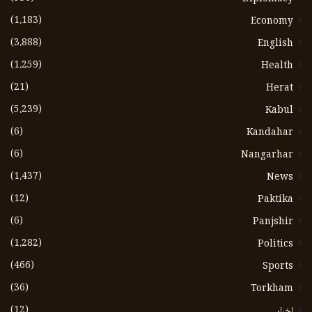
(1،183)
Economy
(3،888)
English
(1،259)
Health
(21)
Herat
(5،239)
Kabul
(6)
Kandahar
(6)
Nangarhar
(1،437)
News
(12)
Paktika
(6)
Panjshir
(1،282)
Politics
(466)
Sports
(36)
Torkham
(12)
اخبار