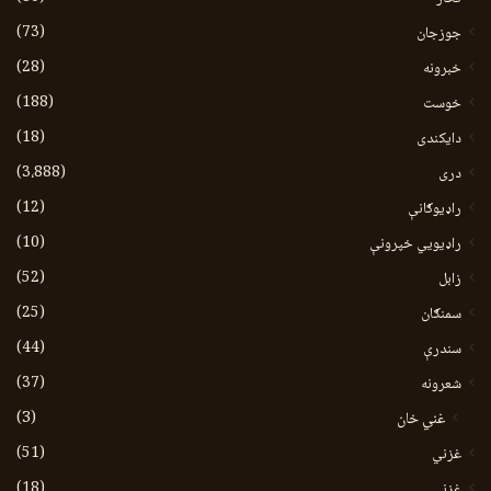
(73)
جوزجان
(28)
خبرونه
(188)
خوست
(18)
دایکندی
(3،888)
دری
(12)
راډیوګانې
(10)
راډیويي خپرونې
(52)
زابل
(25)
سمنګان
(44)
سندرې
(37)
شعرونه
(3)
غني خان
(51)
غزني
(18)
غزنی