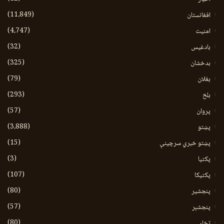
(11،849)
افغانستان
(4،747)
امنیت
(32)
بادغیس
(325)
بدخشان
(79)
بغلان
(293)
بلخ
(57)
پروان
(3،888)
پښتو
(15)
پښتو خبري سرچينې
(3)
پکتيا
(107)
پکتیکا
(80)
پنجشیر
(57)
پنجشېر
(80)
تخار