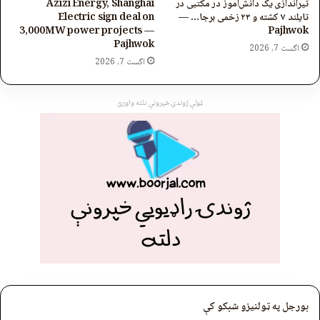
تیراندازی یک دانش‌آموز در مکتبی در
Azizi Energy, Shanghai
تایلند ۷ کشته و ۲۳ زخمی برجا… —
Electric sign deal on
3,000MW power projects —
Pajhwok
Pajhwok
اگست 7, 2026
اگست 7, 2026
ټولې ژوندۍ خپرونې دلته واورئ
بورجل په ټولنیزو شبکو کې