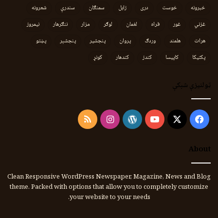
خبرونه
خوست
دری
زابل
سمنګان
سندرې
شعرونه
غزني
غور
فراه
لغمان
لوګر
مزار
ننګرهار
نیمروز
هرات
هلمند
وردګ
پروان
پنجشیر
پنجشېر
پښتو
پکتیکا
کاپیسا
کندز
کندهار
کونړ
ټولنیزې شبکې
Instagram
RSS
WordPress
YouTube
Facebook
X
About
Clean Responsive WordPress Newspaper, Magazine, News and Blog
theme. Packed with options that allow you to completely customize
your website to your needs.