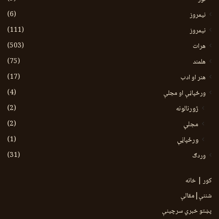
(6)
نيمروز
(111)
نیمروز
(503)
هرات
(75)
هلمند
(17)
هنر او ادب
(4)
ورځپاڼې او مجلې
(2)
ژورنالونه
(2)
مجلې
(1)
ورځپاڼې
(31)
وردګ
کور | خانه
شننې|مقالې
پښتو خبري سرچينې