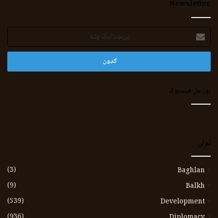
Newsletter
برېښنالیک
پته
بورجل فیسبوک
ټولي
(3)
Baghlan
(9)
Balkh
(539)
Development
(936)
Diplomacy