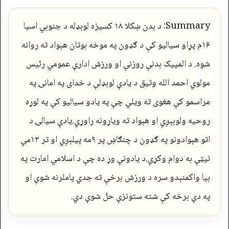
Summary: د بدن ښکلا ۱۸ کسیزه لوبډله د جنوبي اسیا
۱۶م پړاو سیالیو کې د ګډون په موخه بوتان هېواد ته روانه
شوه. د المپيک بدنې روزنې او ورزش ادارې عمومي رئیس
مولوي احمد الله وثیق د یادې لوبډلې د خدای په امانۍ په
مراسمو کې هغوی ته ویلي چې په یادو سیالیو کې په لوړه
روحیه ولوبېږي او هېواد ته ویاړونه راوړي.یادې سیالۍ د
اتو هېوادونو په ګډون د چنګاښ پر ۹مه پیلېږي او تر ۱۳مې
نیټې به دوام وکړي.د یادونې وړ ده چې د اسلامي امارت په
بيا واکمنېدو سره د ورزش برخې ته جدي پاملرنه شوې او
په دې برخه کې شته ستونزې حل شوې دي.