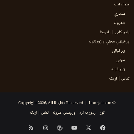
هنر او ادب
سندرې
شعرونه
رادیوګانې | رادیوها
ورځپاڼې، مجلې او ژورنالونه
ورځپاڼې
مجلې
ژورنالونه
تماس | اړیکه
boorjal.com
© Copyright 2026, All Rights Reserved |
کور
زموږ په اړه
وروستي خبرونه
تماس | اړیکه
Instagram
RSS
WordPress
YouTube
Facebook
X