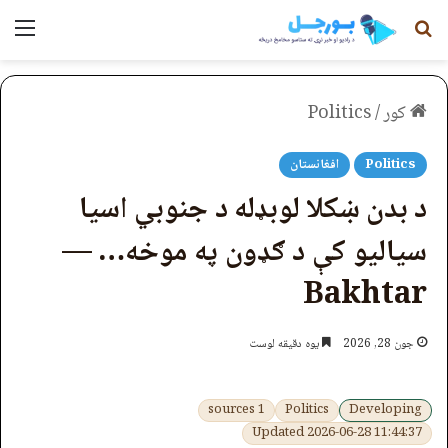
لټون
مېن
کور
/
Politics
Politics
افغانستان
د بدن ښکلا لوبډله د جنوبي اسیا
سیالیو کې د ګډون په موخه… —
Bakhtar
جون 28, 2026
یوه دقیقه لوست
1 sources
Politics
Developing
Updated 2026-06-28 11:44:37