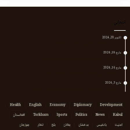
انتخابي
اکتوبر 20, 2024
د لر او بر افغانانو د نارې پورته کوونکی منظور پښتین
مارچ 18, 2024
پر افغانستان د پاکستان بریدونه؛ طالبان وايي د جنرالانو کار دی
مارچ 16, 2024
د پاکستان د نوي حکومت او طالبانو تر منځ تازه تماسونه
مارچ 3, 2024
په افغانستان کې وروستي اورښتونه او راتلونکي کال ته هیلې
Health
English
Economy
Diplomacy
Development
Kabul
News
Politics
Sports
Torkham
افغانستان
امنیت
بادغیس
بدخشان
بغلان
بلخ
تخار
جوزجان