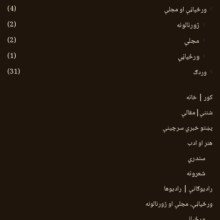
(4)
ورځپاڼې او مجلې
(2)
ژورنالونه
(2)
مجلې
(1)
ورځپاڼې
(31)
وردګ
کور | خانه
شننې|مقالې
پښتو خبري سرچينې
هنر او ادب
سندرې
شعرونه
رادیوګانې | رادیوها
ورځپاڼې، مجلې او ژورنالونه
ورځپاڼې