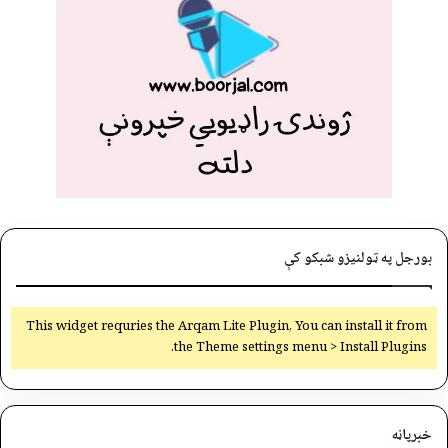
بورجل په ټولنیزو شبکو کې
This widget requries the Arqam Lite Plugin, You can install it from
the Theme settings menu > Install Plugins.
خبرپاڼه