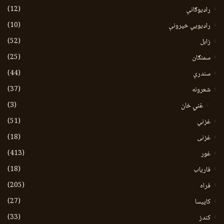
(12)
راډیوګانې
(10)
راډیويي خپرونې
(52)
زابل
(25)
سمنګان
(44)
سندرې
(37)
شعرونه
(3)
غني خان
(51)
غزني
(18)
غزنی
(413)
غور
(18)
فاریاب
(205)
فراه
(27)
کاپیسا
(33)
کندز