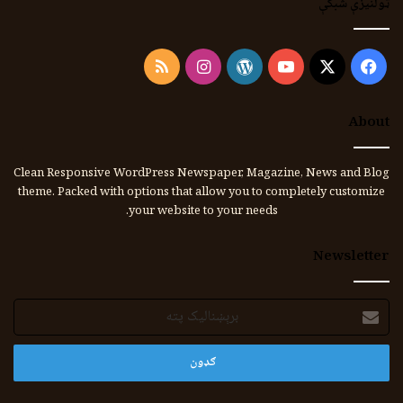
ټولنیزې شبکې
Instagram
RSS
WordPress
YouTube
Facebook
X
About
Clean Responsive WordPress Newspaper, Magazine, News and Blog
theme. Packed with options that allow you to completely customize
your website to your needs.
Newsletter
برېښنالیک
پته