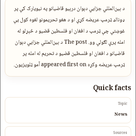
د بین‌المللي جزایي دېوان درېیو قاضیانو په نیویارک کې پر
ډونالډ ټرمپ عریضه کړې او د هغو تحریمونو لغوه کول یې
غوښتي چې ټرمپ د افغان او فلسطین قضیو د څېړلو له
امله پرې لګولي وو. The post د بین‌المللي جزایي دېوان
قاضیانو د افغان او فلسطین قضیو د تحریم له امله پر
ټرمپ عریضه وکړه appeared first on آمو ټلویزیون.
Quick facts
Topic
News
Sources