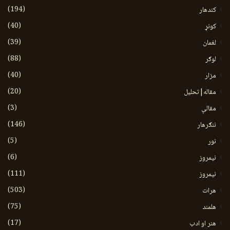
(194)
کندهار
(40)
کونړ
(39)
لغمان
(88)
لوګر
(40)
مزار
(20)
مقاله|تحلیل
(3)
مقالې
(146)
ننګرهار
(5)
نور
(6)
نيمروز
(111)
نیمروز
(503)
هرات
(75)
هلمند
(17)
هنر او ادب