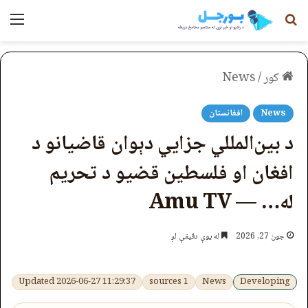
لټون
مېن
کور
/
News
News
افغانستان
د بین‌المللي جزایي دېوان قاضیانو د
افغان او فلسطین قضیو د تحریم
له… — Amu TV
جون 27, 2026
له یوې دقیقې لږ
Updated 2026-06-27 11:29:37
1 sources
News
Developing