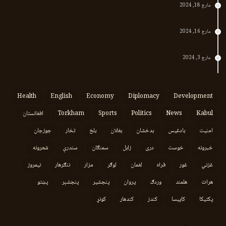
مارچ 18, 2024
پر افغانستان د پاکستان بریدونه؛ طالبان وايي د جنرالانو کار دی
مارچ 16, 2024
د پاکستان د نوي حکومت او طالبانو تر منځ تازه تماسونه
مارچ 3, 2024
په افغانستان کې وروستي اورښتونه او راتلونکي کال ته هیلې
Health
English
Economy
Diplomacy
Development
Kabul
News
Politics
Sports
Torkham
افغانستان
امنیت
بادغیس
بدخشان
بغلان
بلخ
تخار
جوزجان
خبرونه
خوست
دری
زابل
سمنګان
سندرې
شعرونه
غزني
غور
فراه
لغمان
لوګر
مزار
ننګرهار
نیمروز
هرات
هلمند
وردګ
پروان
پنجشیر
پنجشېر
پښتو
پکتیکا
کاپیسا
کندز
کندهار
کونړ