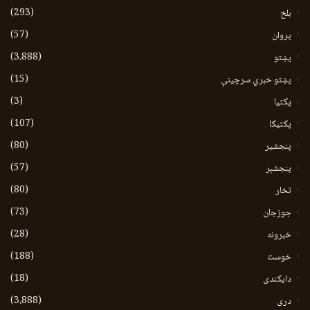
(293)
بلخ
(57)
پروان
(3،888)
پښتو
(15)
پښتو خبري سرچينې
(3)
پکتيا
(107)
پکتیکا
(80)
پنجشیر
(57)
پنجشېر
(80)
تخار
(73)
جوزجان
(28)
خبرونه
(188)
خوست
(18)
دایکندی
(3،888)
دری