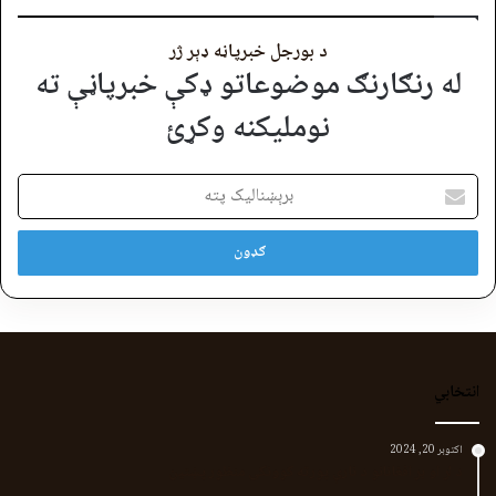
د بورجل خبرپاڼه ډېر ژر
له رنګارنګ موضوعاتو ډکې خبرپاڼې ته
نوملیکنه وکړئ
برېښنالیک
پته
انتخابي
اکتوبر 20, 2024
د لر او بر افغانانو د نارې پورته کوونکی منظور پښتین