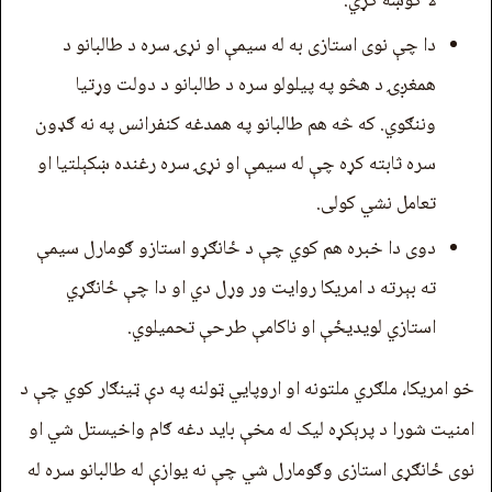
لا ګوښه کړي.
دا چې نوی استازی به له سیمې او نړۍ سره د طالبانو د
همغږۍ د هڅو په پیلولو سره د طالبانو د دولت وړتیا
وننګوي. که څه هم طالبانو په همدغه کنفرانس په نه ګډون
سره ثابته کړه چې له سیمې او نړۍ سره رغنده ښکېلتیا او
تعامل نشي کولی.
دوی دا خبره هم کوي چې د ځانګړو استازو ګومارل سیمې
ته بېرته د امریکا روایت ور وړل دي او دا چې ځانګړي
استازي لویدیځې او ناکامې طرحې تحمیلوي.
خو امریکا،‌ ملګري ملتونه او اروپايي‌ ټولنه په دې ټینګار کوي چې د
امنیت شورا د پرېکړه لیک له مخې باید دغه ګام واخیستل شي او
نوی ځانګړی استازی وګومارل شي چې نه یوازې له طالبانو سره له