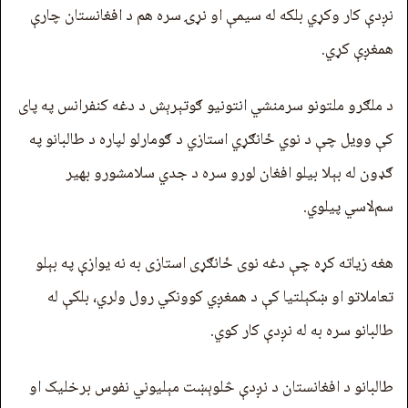
نږدې کار وکړي بلکه له سیمې او نړۍ سره هم د افغانستان چارې
همغږې کړي.
د ملګرو ملتونو سرمنشي انتونیو ګوتېرېش د دغه کنفرانس په پای
کې وویل چې د نوي ځانګړي استازي د ګومارلو لپاره د طالبانو په
ګډون له بېلا بیلو افغان لورو سره د جدي سلامشورو بهیر
سم‌لاسي پیلوي.
هغه زیاته کړه چې دغه نوی ځانګړی استازی به نه یوازې په بېلو
تعاملاتو او ښکېلتیا کې د همغږي کوونکي رول ولري، بلکې له
طالبانو سره به له نږدې کار کوي.
طالبانو د افغانستان د نږدې څلوېښت مېلیوني نفوس برخلیک او