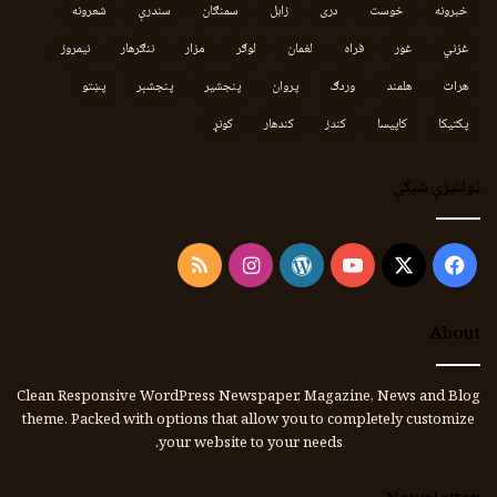
خبرونه
خوست
دری
زابل
سمنګان
سندرې
شعرونه
غزني
غور
فراه
لغمان
لوګر
مزار
ننګرهار
نیمروز
هرات
هلمند
وردګ
پروان
پنجشیر
پنجشېر
پښتو
پکتیکا
کاپیسا
کندز
کندهار
کونړ
ټولنیزې شبکې
Instagram
RSS
WordPress
YouTube
Facebook
X
About
Clean Responsive WordPress Newspaper, Magazine, News and Blog
theme. Packed with options that allow you to completely customize
your website to your needs.