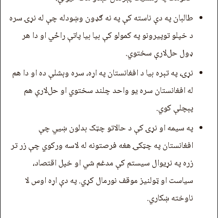
طالبان په دې ناسته کې په نه ګډون وښودله چې له نړۍ سره
د خپلو توپیرونو په کمولو کې بیا بیا پاتې راځي او دا هر
ډول حل‌لارې سختوي.
نړۍ، په تېره بیا د افغانستان په اړه، سره وېشلې ده او دا هم
له افغانستان سره یو واحد چلند سختوي او حل‌لارې هم
پېچلې کوي.
په سیمه او نړۍ کې د حالاتو چټک بدلون ښيي چې
افغانستان په چټکۍ هغه فرصتونه له لاسه ورکوي چې زر تر
زره په نړیوال سیستم کې مدغم شي او خپل اقتصاد،
سیاست او ټولنیز موقف نورمال کړي. په دې اړه اوس لا
ناوخته ښکاري.