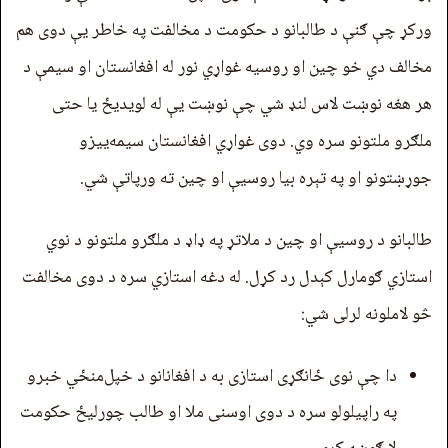
ورکړ چې ګنې د طالبانو د حکومت د مخالفت په خاطر یې دوی هم
مخالف دي خو چین او روسیه غواړي نور له افغانستان او سیمې د
هر هغه نوښت لاس لنډ شي چې نوښت یې له لویدیځ یا حتی
ملګرو ملتونو سره وي. دوی غواړي افغانستان سیمه‌ييزو
جوړښتونو او په تېره بیا روسیې او چین ته ورپاتې شي.
طالبانو د روسیې او چین د ملاتړ په ډاډ د ملګرو ملتونو د نوي
استازي ګومارل کېدل رد کړل. له دغه استازي سره د دوی مخالفت
څو لاملونه لرلی شي:
دا چې نوی ځانګړی استازی به د افغانانو د خپل‌منځي خبرو
په راپیلولو سره د دوی اوسنی ملا او طالب چورلیځ حکومت