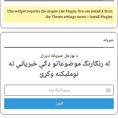
This widget requries the Arqam Lite Plugin, You can install it from
the Theme settings menu > Install Plugins.
خبرپاڼه
د بورجل خبرپاڼه ډېر ژر
له رنګارنګ موضوعاتو ډکې خبرپاڼې ته
نوملیکنه وکړئ
برېښنالیک
پته