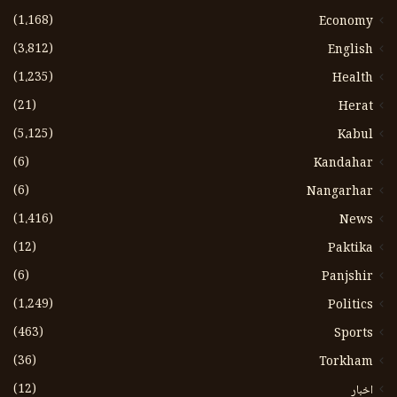
(1،168)
Economy
(3،812)
English
(1،235)
Health
(21)
Herat
(5،125)
Kabul
(6)
Kandahar
(6)
Nangarhar
(1،416)
News
(12)
Paktika
(6)
Panjshir
(1،249)
Politics
(463)
Sports
(36)
Torkham
(12)
اخبار