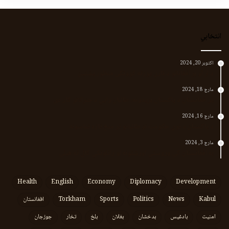
انتخابي
اکتوبر 20, 2024
د لر او بر افغانانو د نارې پورته کوونکی منظور پښتین
مارچ 18, 2024
پر افغانستان د پاکستان بریدونه؛ طالبان وايي د جنرالانو کار دی
مارچ 16, 2024
د پاکستان د نوي حکومت او طالبانو تر منځ تازه تماسونه
مارچ 3, 2024
په افغانستان کې وروستي اورښتونه او راتلونکي کال ته هیلې
Health
English
Economy
Diplomacy
Development
Kabul
News
Politics
Sports
Torkham
افغانستان
امنیت
بادغیس
بدخشان
بغلان
بلخ
تخار
جوزجان