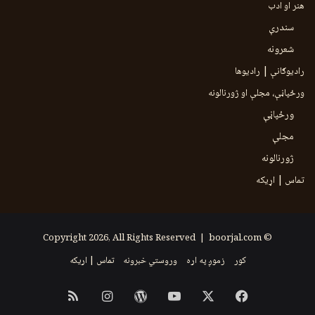
هنر او ادب
سندرې
شعرونه
رادیوګانې | رادیوها
ورځپاڼې، مجلې او ژورنالونه
ورځپاڼې
مجلې
ژورنالونه
تماس | اړیکه
boorjal.com
© Copyright 2026, All Rights Reserved |
کور
زموږ په اړه
وروستي خبرونه
تماس | اړیکه
Instagram
RSS
WordPress
YouTube
Facebook
X