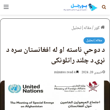
لټون
مېن
کور
/
مقاله|تحلیل
مقاله|تحلیل
د دوحې ناسته او له افغانستان سره د
نړۍ د چلند راتلونکی
فبروري 20, 2024
4 minutes read