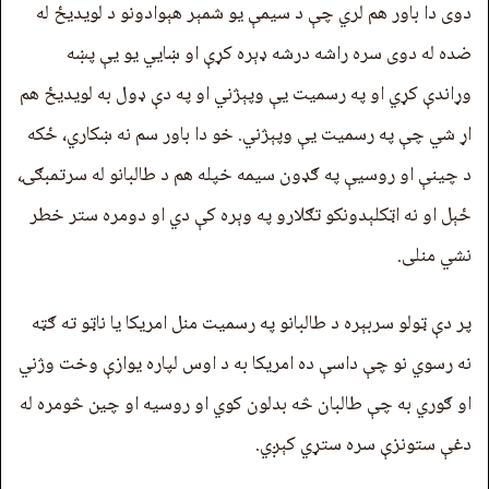
دوی دا باور هم لري چې د سیمې یو شمېر هېوادونو د لویدیځ له
ضده له دوی سره راشه درشه ډېره کړې او ښايي یو یې پښه
وړاندې کړي او په رسمیت يې وپېژني او په دې ډول به لویدیځ هم
اړ شي چې په رسمیت يې وپېژني. خو دا باور سم نه ښکاري، ځکه
د چینې او روسیې په ګډون سیمه خپله هم د طالبانو له سرتمبګۍ،
ځېل او نه اټکلېدونکو تګلارو په وېره کې دي او دومره ستر خطر
نشي منلی.
پر دې ټولو سربېره د طالبانو په رسمیت منل امریکا یا ناټو ته ګټه
نه رسوي نو چې داسې ده امریکا به د اوس لپاره یوازې وخت وژني
او ګوري به چې طالبان څه بدلون کوي او روسیه او چین څومره له
دغې ستونزې سره ستړي کېږي.