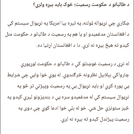
د طالبانو د حکومت رسمیت؛ څوک باید بیړه ولري؟
ښکاري چې نړیواله ټولنه، په تېره بیا امریکا په نړیوال سیستم کې
د افغانستان مدغمېدو او یا هم په رسمیت د طالبانو د حکومت منل
کېدو ته هېڅ بیړه نه لري. دا د افغانستان اړتیا ده.
له نړۍ د رسمیت غوښتلو کې د طالبانو د حکومت لوړپوړي
چارواکي بېلابېل نظرونه څرګندوي. له یوې خوا وايي چې شرایط
یې پوره کړي او باید نړیوال یې په رسمیت وپېژني تر څو په
نړیوال سیستم کې له مدغمېدو سره یې د بندیزونو لیرې کېدو په
څېر ستونزې حل شي. خو له بلې خوا ادعا کوي چې دوی په
رسمیت پېژندل کېدو ته بیړه نه لري.