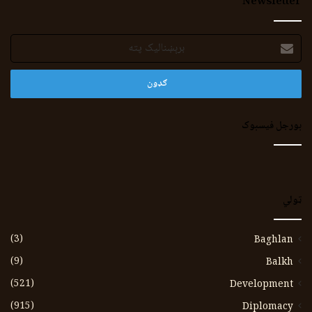
Newsletter
برېښنالیک
پته
بورجل فیسبوک
ټولي
(3)
Baghlan
(9)
Balkh
(521)
Development
(915)
Diplomacy