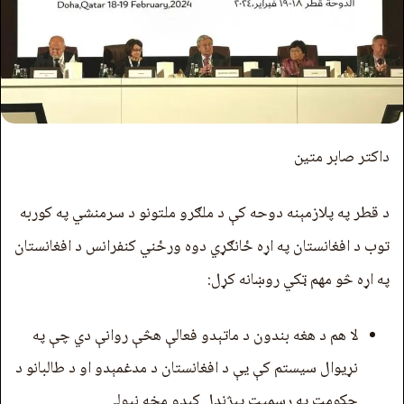
داکتر صابر متین
د قطر په پلازمېنه دوحه کې د ملګرو ملتونو د سرمنشي په کوربه
توب د افغانستان په اړه ځانګړي دوه ورځني کنفرانس د افغانستان
په اړه څو مهم ټکي روښانه کړل:
لا هم د هغه بندون د ماتېدو فعالې هڅې روانې دي چې په
نړیوال سیستم کې يې د افغانستان د مدغمېدو او د طالبانو د
حکومت په رسمیت پېژندل کېدو مخه نیولې.