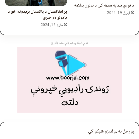
د تورې بند په سیمه کې د بدلون پيلامه
پر افغانستان د پاکستان بریدونه؛ څو د
اپریل 19, 2024
یادولو وړ خبرې
مارچ 19, 2024
ټولې ژوندۍ خپرونې دلته واورئ
بورجل په ټولنیزو شبکو کې