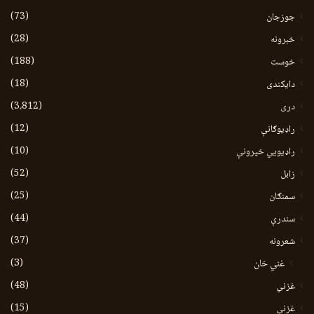
(73)
جوزجان
(28)
خبرونه
(188)
خوست
(18)
دایکندی
(3،812)
دری
(12)
راډیوګانې
(10)
راډیويي خپرونې
(52)
زابل
(25)
سمنګان
(44)
سندرې
(37)
شعرونه
(3)
غني خان
(48)
غزني
(15)
غزنی