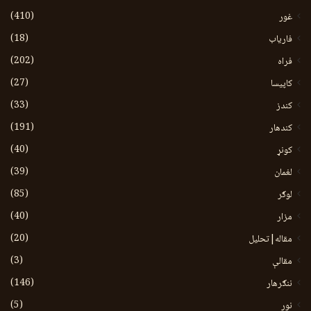
(410)
غور
(18)
فاریاب
(202)
فراه
(27)
کاپیسا
(33)
کندز
(191)
کندهار
(40)
کونړ
(39)
لغمان
(85)
لوګر
(40)
مزار
(20)
مقاله|تحلیل
(3)
مقالې
(146)
ننګرهار
(5)
نور