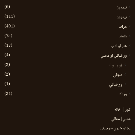
(6)
نيمروز
(111)
نیمروز
(491)
هرات
(75)
هلمند
(17)
هنر او ادب
(4)
ورځپاڼې او مجلې
(2)
ژورنالونه
(2)
مجلې
(1)
ورځپاڼې
(31)
وردګ
کور | خانه
شننې|مقالې
پښتو خبري سرچينې