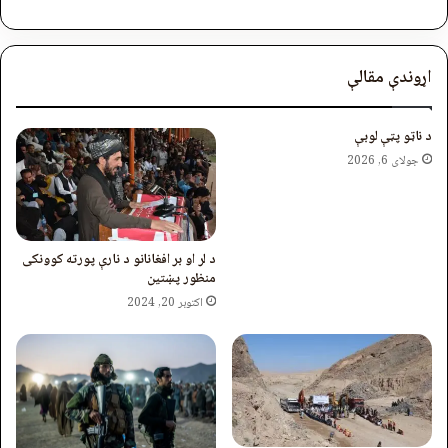
اړوندې مقالې
د ناټو پټې لوبې
جولای 6, 2026
د لر او بر افغانانو د نارې پورته کوونکی
منظور پښتین
اکتوبر 20, 2024