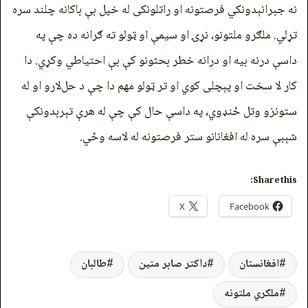
نه جبرانېدونکي فرصتونه او راتلونکی له خپل بې باکانه چلند سره
تړلي. ملګرو ملتونو، نړۍ او سیمې او ټولو ته ګرانه ده چې په
داسې درنه بیه او درانه خطر بحثونو کې بې احتیاطي وکړي. دا
کار لا سخت او پېچلی کوي او تر ټولو مهم دا چې د حل‌لارو او له
ستونزو وتل ځنډوي، په داسې حال کې چې له هرې تېرېدونکې
شېبې سره له افغانانو ستر فرصتونه له لاسه وځي.
Share this:
X
Facebook
افغانستان
داکتر صابر متین
طالبان
ملګري ملتونه