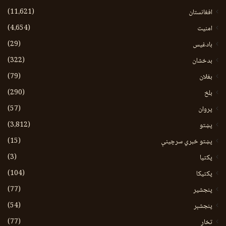
(11،621)
افغانستان
(4،654)
امنیت
(29)
بادغیس
(322)
بدخشان
(79)
بغلان
(290)
بلخ
(57)
پروان
(3،812)
پښتو
(15)
پښتو خبري سرچينې
(3)
پکتيا
(104)
پکتیکا
(77)
پنجشیر
(54)
پنجشېر
(77)
تخار