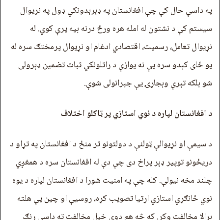
په داسې حال کې چې افغانستان په ډېرېدونکي ډول په نړیوال
سیستم کې د نشتون له امله هره ورځ درنه بیه پرې کوي. له
نړیوال تعامل، رسمیت، اقتصادي ادغام او نړیوال پرمختګ سره له
یو ځای کېدو سره یې نه یوازې د راتلونکي ثبات تضمین ډېرولی
شو بلکه تېرې وېجاړۍ یې جبرانولی شوې.
د افغانستان لپاره د نوي استازي پر ټاکلو اختلاف
د سیمې او نړیوالې ټولنې د دولتونو تر منځ د افغانستان په تړاو د
دریځونو توپیر ډېر پراخ دی چې دې له افغانستان سره د همغږي
چلند مخه نیولې. کله چې په امنیت شورا د افغانستان لپاره د یوه
نوي ځانګړي استازي اړتیا تصویب کړه، روسیې او چین يې هلته
برالا مخالفت وکړ. که څه هم دوی خپل مخالفت ته داسې رنګ