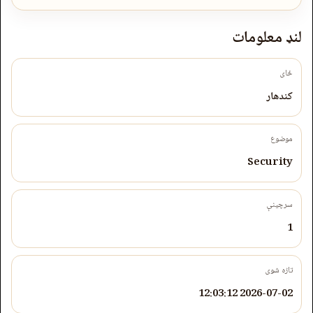
لنډ معلومات
ځای
کندهار
موضوع
Security
سرچینې
1
تازه شوی
2026-07-02 12:03:12