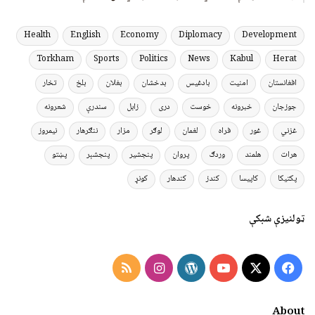
Health
English
Economy
Diplomacy
Development
Torkham
Sports
Politics
News
Kabul
Herat
افغانستان
امنیت
بادغیس
بدخشان
بغلان
بلخ
تخار
جوزجان
خبرونه
خوست
دری
زابل
سندرې
شعرونه
غزني
غور
فراه
لغمان
لوګر
مزار
ننګرهار
نیمروز
هرات
هلمند
وردګ
پروان
پنجشیر
پنجشېر
پښتو
پکتیکا
کاپیسا
کندز
کندهار
کونړ
ټولنیزې شبکې
Instagram
RSS
WordPress
YouTube
Facebook
X
About