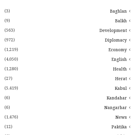
(3)
Baghlan
(9)
Balkh
(563)
Development
(972)
Diplomacy
(1،219)
Economy
(4،050)
English
(1،280)
Health
(27)
Herat
(5،419)
Kabul
(6)
Kandahar
(6)
Nangarhar
(1،476)
News
(12)
Paktika