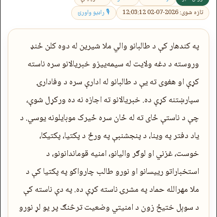
تازه شوی: 2026-07-02 12:03:12
🎙 راډیو واورئ
په کندهار کې د طالبانو والي ملا شیرین له دوه کلن ځنډ
وروسته د دغه ولایت له سیمه‌ییزو خبریالانو سره ناسته
کړې او هغوی ته یې د طالبانو له ادارې سره د وفادارۍ
سپارښتنه کړې ده. خبریالانو ته اجازه نه ده ورکړل شوې،
چې د ناستې ځای ته له ځان سره ځیرک موبایلونه یوسي. د
یاد دفتر په وینا، د پنجشنبې په ورځ د پکتیا، پکتیکا،
خوست، غزني او لوګر والیانو، امنیه قوماندانونو، د
استخباراتو رییسانو او نورو طالب چارواکو په پکتیا کې د
ملا مهرالله حماد په مشرۍ ناسته کړې ده. په دې ناسته کې
د سوېل ختیځ زون د امنیتي وضعیت ترڅنګ پر یو لړ نورو