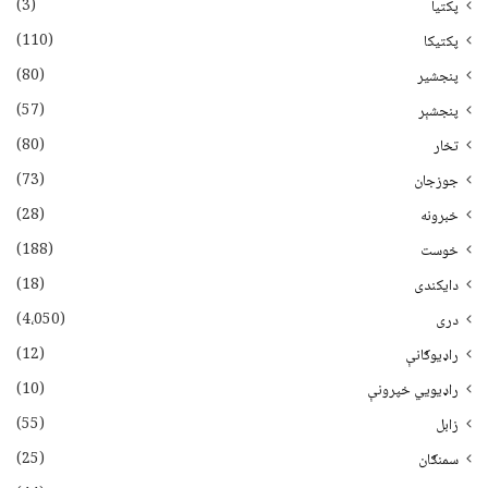
(3)
پکتيا
(110)
پکتیکا
(80)
پنجشیر
(57)
پنجشېر
(80)
تخار
(73)
جوزجان
(28)
خبرونه
(188)
خوست
(18)
دایکندی
(4،050)
دری
(12)
راډیوګانې
(10)
راډیويي خپرونې
(55)
زابل
(25)
سمنګان