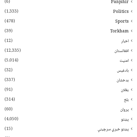
(6)
Panjshir
(1،333)
Politics
(478)
Sports
(39)
Torkham
(12)
اخبار
(12،335)
افغانستان
(5،014)
امنیت
(32)
بادغیس
(337)
بدخشان
(91)
بغلان
(314)
بلخ
(60)
پروان
(4،050)
پښتو
(15)
پښتو خبري سرچينې