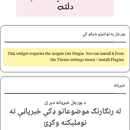
بورجل په ټولنیزو شبکو کې
This widget requries the Arqam Lite Plugin, You can install it from
the Theme settings menu > Install Plugins.
خبرپاڼه
د بورجل خبرپاڼه ډېر ژر
له رنګارنګ موضوعاتو ډکې خبرپاڼې ته
نوملیکنه وکړئ