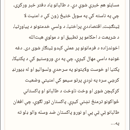
مسایلو هم خبرې شوې دي. د طالبانو یاد دفتر خبر ورکړی،
چې په ناسته کې په سوېل ختیځ زون کې د امنیت لا
ټینګښت، اقتصاددي پراختیا، د ولسي خدمتونو د پیاوړتیا،
د شریعت د احکامو پر تطبیق او د مولوي هبت‌الله
اخوندزاده د فرمانونو پر عملي کېدو ټینګار شوی دی. دغه
غونډه داسې مهال کیږي، چې په دې وروستیو کې د پکتیکا،
پکتیا او خوست ولایتونو په سرحدي ولسوالیو او له ډیورنډ
کرښې سره په نږدې پرتو سیمو کې امنیتي وضعیت
کړکېچن شوی او وخت ناوخت د طالبانو او پاکستاني
ځواکونو ترمنځ نښتې کیږي. پاکستان تور لګوي، چې افغان
طالبانو ټي ټي پي او نورو پاکستان ضد وسله والو ډلو ته
په…