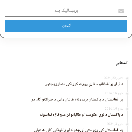
برېښنالیک
پته
انتخابي
اکتوبر 20, 2024
د لر او بر افغانانو د نارې پورته کوونکی منظور پښتین
مارچ 18, 2024
پر افغانستان د پاکستان بریدونه؛ طالبان وايي د جنرالانو کار دی
مارچ 16, 2024
د پاکستان د نوي حکومت او طالبانو تر منځ تازه تماسونه
مارچ 3, 2024
په افغانستان کې وروستي اورښتونه او راتلونکي کال ته هیلې