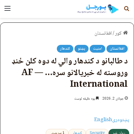
لټون
مېن
کور
/
افغانستان
افغانستان
امنیت
پښتو
کندهار
د طالبانو د کندهار والي له دوه کلن ځنډ
وروسته له خبریالانو سره… — AF
International
جولای 2, 2026
یوه دقیقه لوست
پښتو
دری
English
روان خبر
Security
کندهار
1 سرچینې