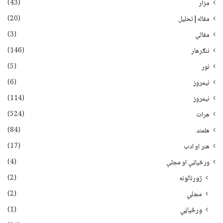
(43)
مزار
(20)
مقاله|تحلیل
(3)
مقالې
(146)
ننګرهار
(5)
نور
(6)
نيمروز
(114)
نیمروز
(524)
هرات
(84)
هلمند
(17)
هنر او ادب
(4)
ورځپاڼې او مجلې
(2)
ژورنالونه
(2)
مجلې
(1)
ورځپاڼې