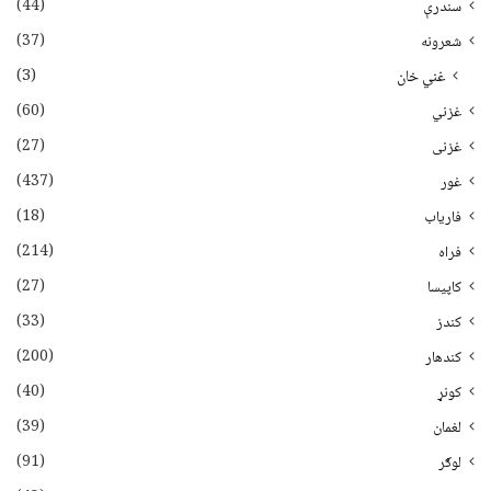
(44)
سندرې
(37)
شعرونه
(3)
غني خان
(60)
غزني
(27)
غزنی
(437)
غور
(18)
فاریاب
(214)
فراه
(27)
کاپیسا
(33)
کندز
(200)
کندهار
(40)
کونړ
(39)
لغمان
(91)
لوګر