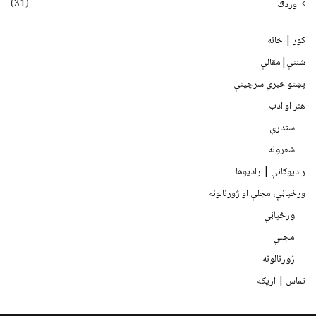
(31)
وردګ
کور | خانه
شننې|مقالې
پښتو خبري سرچينې
هنر او ادب
سندرې
شعرونه
رادیوګانې | رادیوها
ورځپاڼې، مجلې او ژورنالونه
ورځپاڼې
مجلې
ژورنالونه
تماس | اړیکه