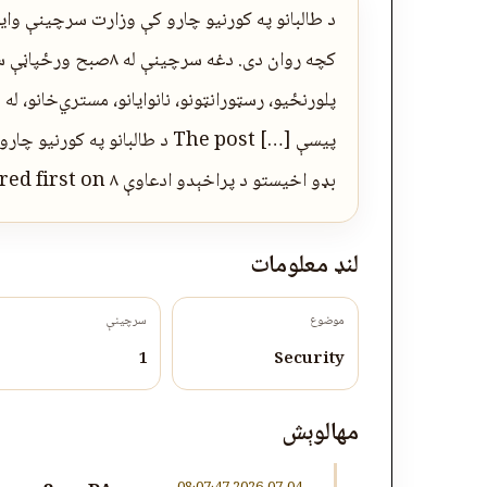
د طالبانو په کورنیو چارو کې وزارت سرچینې وایي،
کچه روان دی. دغه سرچی
پلورنځیو، رسټورانټونو، نانوایانو، مستري‌خانو، له 
پیسې […] The post د طالبانو پ
بډو اخیستو د پراخېدو ادعاوې appeared first on ۸صبح ورځپاڼه.
لنډ معلومات
موضوع
سرچینې
1
Security
مهالوېش