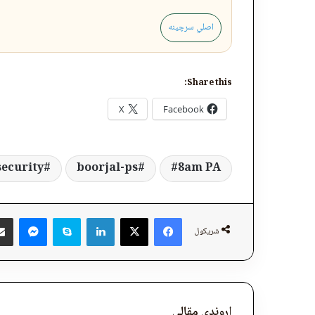
اصلي سرچینه
Share this:
X
Facebook
security
boorjal-ps
8am PA
ger
Skype
LinkedIn
Facebook
X
شریکول
اړوندې مقالې