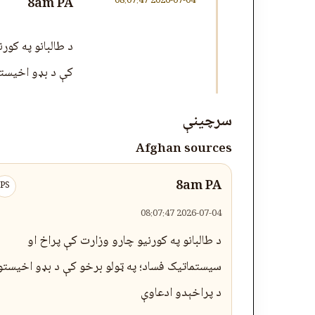
2026-07-04 08:07:47
8am PA
د طالبانو په کور
کې د بډو اخیستو
سرچینې
Afghan sources
8am PA
PS
2026-07-04 08:07:47
د طالبانو په کورنیو چارو وزارت کې پراخ او
سیستماتیک فساد؛ په ټولو برخو کې د بډو اخیستو
د پراخېدو ادعاوې