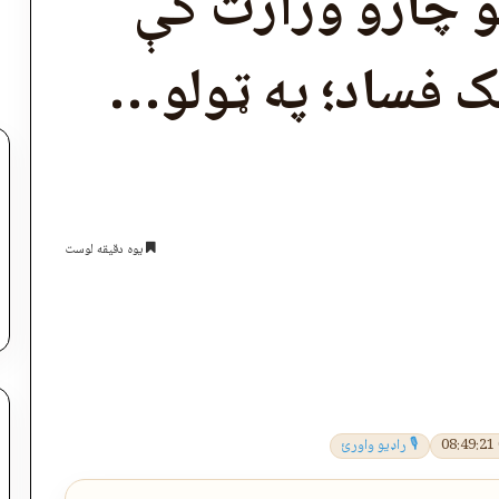
یو چارو وزارت کې
ک فساد؛ په ټولو…
یوه دقیقه لوست
اپول
🎙 راډیو واورئ