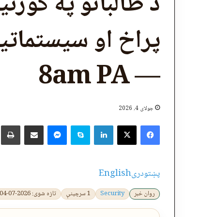
د طالبانو په کورن
پراخ او سیستماتی
— 8am PA
جولای 4, 2026
X
Facebook
LinkedIn
Skype
پر برېښنالیک یې شریک کړئ
Messenger
چ
پښتو
دری
English
روان خبر
Security
1 سرچینې
تازه شوی: 2026-07-04 08:49:21