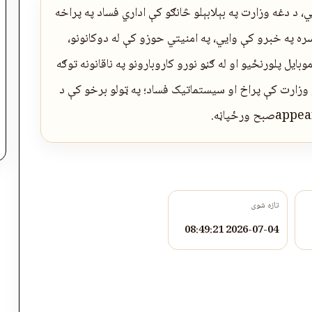
 د دغه وزارت په بېلابېلو څانګو کې اداري فساد په پراخه
نې له ۸صبح ورځپاڼې سره په خبرو کې وایي، په امنیتي حوزو کې له دوکانونو،
موبایل پلورنځیو او له ګڼو نورو کاروبارونو په ناقانونه توګه
ه کورنیو چارو وزارت کې پراخ او سیستماتیک فساد؛ په ټولو برخو کې د
تازه شوی
2026-07-04 08:49:21