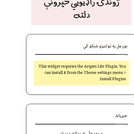
بورجل په ټولنیزو شبکو کې
This widget requries the Arqam Lite Plugin, You
can install it from the Theme settings menu >
Install Plugins.
خبرپاڼه
د بورجل خبرپاڼه ډېر ژر