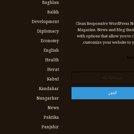
Baghlan
Balkh
Development
Clean Responsive WordPress N
Magazine, News and Blog the
Diplomacy
with options that allow you to 
Economy
customize your website to y
English
Ne
Health
Herat
Kabul
Kandahar
Nangarhar
News
Paktika
Panjshir