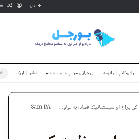
ننوتل
ناڅا
څارل
رادیوګانې | رادیوها
ورځپاڼې، مجلې او ژورنالونه
تماس | اړیکه
ې پراخ او سیستماتیک فساد؛ په ټولو… — 8am PA