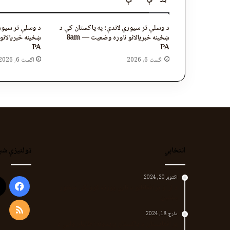
د وسلې تر سیوري لاندې؛ په پاکستان کې د
د وسلې تر سیوري
ښځینه خبریالانو ناوړه وضعیت — 8am
PA
PA
اگست 6, 2026
اگست 6, 2026
انتخابي
ټولنیزې شب
اکتوبر 20, 2024
ook
د لر او بر افغانانو د نارې پورته کوونکی منظور
پښتین
RSS
مارچ 18, 2024
پر افغانستان د پاکستان بریدونه؛ طالبان وايي د