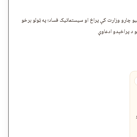
نیو چارو وزارت کې پراخ او سیستماتیک فساد؛ په ټولو برخو
 د پراخېدو ادعاوې