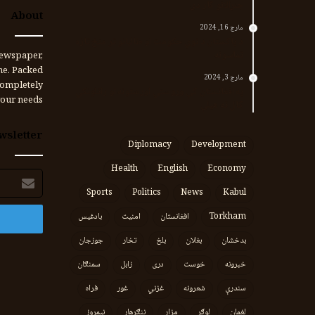
جنرالانو کار دی
About
مارچ 16, 2024
د پاکستان د نوي حکومت او طالبانو تر منځ تازه
تماسونه
ewspaper,
me. Packed
مارچ 3, 2024
completely
په افغانستان کې وروستي اورښتونه او راتلونکي
our needs.
کال ته هیلې
wsletter
Diplomacy
Development
Health
English
Economy
برېښنالیک
پته
Sports
Politics
News
Kabul
Torkham
افغانستان
امنیت
بادغیس
بدخشان
بغلان
بلخ
تخار
جوزجان
خبرونه
خوست
دری
زابل
سمنګان
سندرې
شعرونه
غزني
غور
فراه
لغمان
لوګر
مزار
ننګرهار
نیمروز