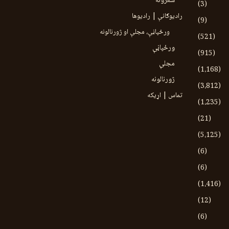
شعرونه
(3)
رادیوګانې | رادیوها
(9)
ورځپاڼې، مجلې او ژورنالونه
(521)
ورځپاڼې
(915)
مجلې
(1،168)
ژورنالونه
(3،812)
تماس | اړیکه
(1،235)
(21)
(5،125)
(6)
(6)
(1،416)
(12)
(6)