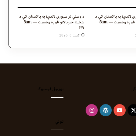
 لاندې؛ په پاکستان کې د
د وسلې تر سیوري لاندې؛ په پاکستان کې د
ښځینه خبریالانو ناوړه وضعیت — 8am
ښځینه خبریالانو ناوړه وضعیت — 8am
PA
اگست 6, 2026
کې
بورجل فیسبوک
Instagram
WordPress
YouTube
Faceb
X
ټولي