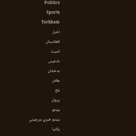
Politics
Sports
Torkham
اخبار
افغانستان
امنیت
بادغیس
بدخشان
بغلان
بلخ
پروان
پښتو
پښتو خبري سرچينې
پکتيا