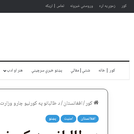
کور
زموږ په اړه
وروستي خبرونه
تماس | اړیکه
کور | خانه
شننې|مقالې
پښتو خبري سرچينې
هنر او ادب
کور
/
افغانستان
/
د طالبانو په کورنیو چارو وزارت ک
افغانستان
امنیت
پښتو