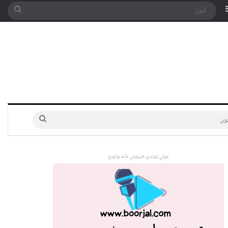
په توری
Sidebar
لټون
لټون
ټولې ژوندۍ خپرونې دلته واورئ