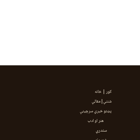
کور | خانه
شننې|مقالې
پښتو خبري سرچينې
هنر او ادب
سندرې