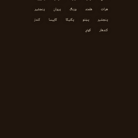
هرات
هلمند
وردګ
پروان
پنجشیر
پنجشېر
پښتو
پکتیکا
کاپیسا
کندز
کندهار
کونړ