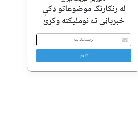
له رنګارنګ موضوعاتو ډکې
خبرپاڼې ته نوملیکنه وکړئ
برېښنالیک
پته