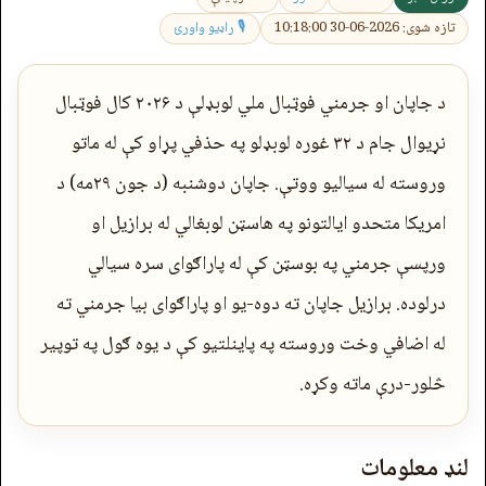
تازه شوی: 2026-06-30 10:18:00
🎙 راډیو واورئ
د جاپان او جرمني فوټبال ملي لوبډلې د ۲۰۲۶ کال فوټبال
نړیوال جام د ۳۲ غوره لوبډلو په حذفي پړاو کې له ماتو
وروسته له سیالیو ووتې. جاپان دوشنبه (د جون ۲۹مه) د
امریکا متحدو ایالتونو په هاسټن لوبغالي له برازیل او
ورپسې جرمني په بوسټن کې له پاراګوای سره سیالي
درلوده. برازیل جاپان ته دوه-یو او پاراګوای بیا جرمني ته
له اضافي وخت وروسته په پاینلتیو کې د یوه ګول په توپیر
څلور-درې ماته وکړه.
لنډ معلومات