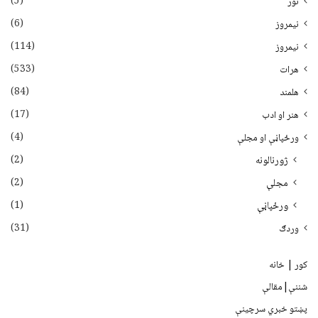
(5)
نور
(6)
نيمروز
(114)
نیمروز
(533)
هرات
(84)
هلمند
(17)
هنر او ادب
(4)
ورځپاڼې او مجلې
(2)
ژورنالونه
(2)
مجلې
(1)
ورځپاڼې
(31)
وردګ
کور | خانه
شننې|مقالې
پښتو خبري سرچينې