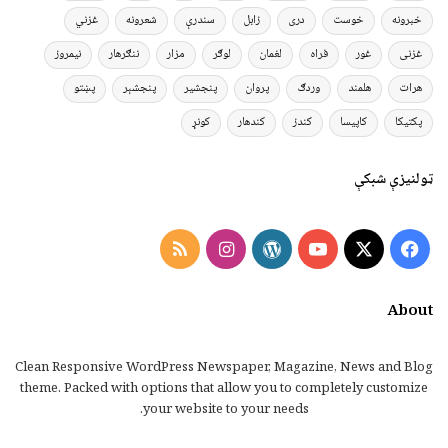
خبرونه
خوست
دری
زابل
سندرې
شعرونه
غزني
غزنی
غور
فراه
لغمان
لوګر
مزار
ننګرهار
نیمروز
هرات
هلمند
وردګ
پروان
پنجشیر
پنجشېر
پښتو
پکتیکا
کاپیسا
کندز
کندهار
کونړ
ټولنیزې شبکې
Instagram
RSS
WordPress
YouTube
Facebook
X
About
Clean Responsive WordPress Newspaper, Magazine, News and Blog
theme. Packed with options that allow you to completely customize
your website to your needs.