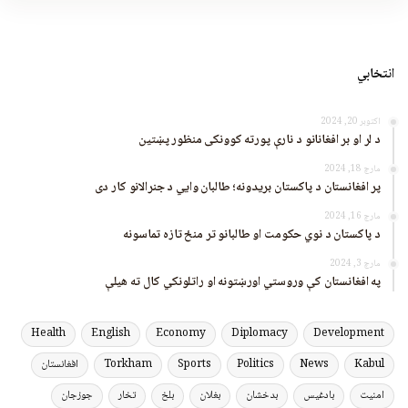
انتخابي
اکتوبر 20, 2024
د لر او بر افغانانو د نارې پورته کوونکی منظور پښتین
مارچ 18, 2024
پر افغانستان د پاکستان بریدونه؛ طالبان وايي د جنرالانو کار دی
مارچ 16, 2024
د پاکستان د نوي حکومت او طالبانو تر منځ تازه تماسونه
مارچ 3, 2024
په افغانستان کې وروستي اورښتونه او راتلونکي کال ته هیلې
Health
English
Economy
Diplomacy
Development
Kabul
News
Politics
Sports
Torkham
افغانستان
امنیت
بادغیس
بدخشان
بغلان
بلخ
تخار
جوزجان