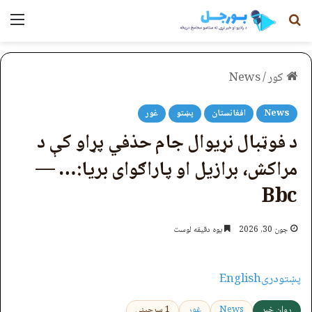
لټون
مېن
کور
/
News
News
افغانستان
پښتو
غور
د فوټبال نړیوال جام حذفي‌ پړاو کې د
مراکش، برازیل او پاراګوای بریا:… —
Bbc
جون 30, 2026
یوه دقیقه لوست
پښتو
دری
English
روان خبر
News
غور
1 سرچینې