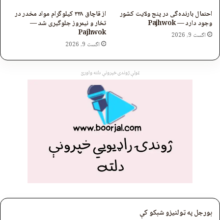
احتمال بارنده‌گی در پنج ولایت کشور
از قاچاق ۳۳۸ کیلوگرام مواد مخدر در
وجود دارد — Pajhwok
تخار و نیمروز جلوگیری شد —
Pajhwok
اگست 9, 2026
اگست 9, 2026
ټولې ژوندۍ خپرونې دلته واورئ
بورجل په ټولنیزو شبکو کې