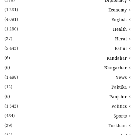
(978)
Diplomacy
(1،231)
Economy
(4،081)
English
(1،280)
Health
(27)
Herat
(5،443)
Kabul
(6)
Kandahar
(6)
Nangarhar
(1،488)
News
(12)
Paktika
(6)
Panjshir
(1،342)
Politics
(484)
Sports
(39)
Torkham