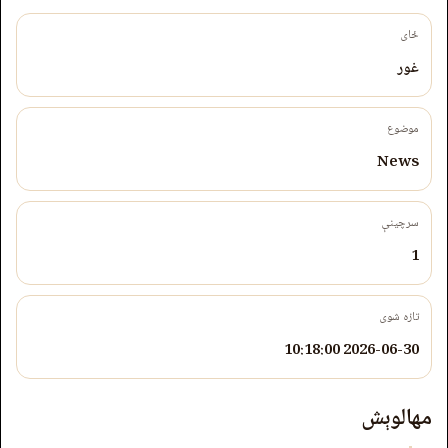
ځای
غور
موضوع
News
سرچینې
1
تازه شوی
2026-06-30 10:18:00
مهالوېش