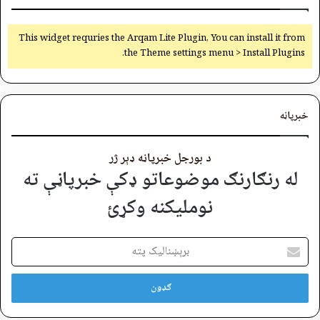
This widget requries the Arqam Lite Plugin, You can install it from
the Theme settings menu > Install Plugins.
خبرپاڼه
د بورجل خبرپاڼه ډېر ژر
له رنګارنګ موضوعاتو ډکې خبرپاڼې ته
نوملیکنه وکړئ
برېښنالیک
پته