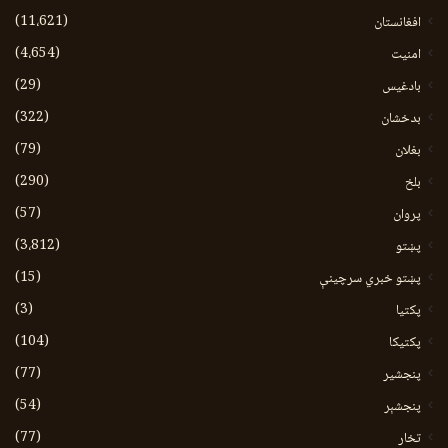
(11،621)
افغانستان
(4،654)
امنیت
(29)
بادغیس
(322)
بدخشان
(79)
بغلان
(290)
بلخ
(57)
پروان
(3،812)
پښتو
(15)
پښتو خبري سرچينې
(3)
پکتيا
(104)
پکتیکا
(77)
پنجشیر
(54)
پنجشېر
(77)
تخار