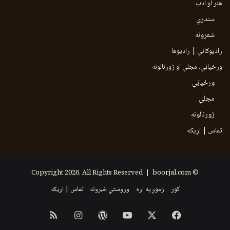
هنر او ادب
سندرې
شعرونه
رادیوګانې | رادیوها
ورځپاڼې، مجلې او ژورنالونه
ورځپاڼې
مجلې
ژورنالونه
تماس | اړیکه
boorjal.com
© Copyright 2026, All Rights Reserved |
کور
زموږ په اړه
وروستي خبرونه
تماس | اړیکه
Instagram
RSS
WordPress
YouTube
Facebook
X