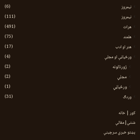
(6)
نيمروز
(111)
نیمروز
(491)
هرات
(75)
هلمند
(17)
هنر او ادب
(4)
ورځپاڼې او مجلې
(2)
ژورنالونه
(2)
مجلې
(1)
ورځپاڼې
(31)
وردګ
کور | خانه
شننې|مقالې
پښتو خبري سرچينې