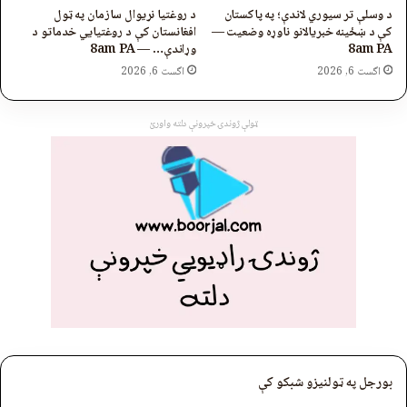
د وسلې تر سیوري لاندې؛ په پاکستان
د روغتیا نړیوال سازمان په ټول
کې د ښځینه خبریالانو ناوړه وضعیت —
افغانستان کې د روغتیايي خدماتو د
8am PA
وړاندې… — 8am PA
اگست 6, 2026
اگست 6, 2026
ټولې ژوندۍ خپرونې دلته واورئ
بورجل په ټولنیزو شبکو کې