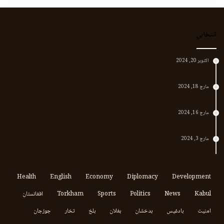
انتخابي
اکتوبر 20, 2024
د لر او بر افغانانو د نارې پورته کوونکی منظور پښتین
مارچ 18, 2024
پر افغانستان د پاکستان بریدونه؛ طالبان وايي د جنرالانو کار دی
مارچ 16, 2024
د پاکستان د نوي حکومت او طالبانو تر منځ تازه تماسونه
مارچ 3, 2024
په افغانستان کې وروستي اورښتونه او راتلونکي کال ته هیلې
Health
English
Economy
Diplomacy
Development
Kabul
News
Politics
Sports
Torkham
افغانستان
امنیت
بادغیس
بدخشان
بغلان
بلخ
تخار
جوزجان