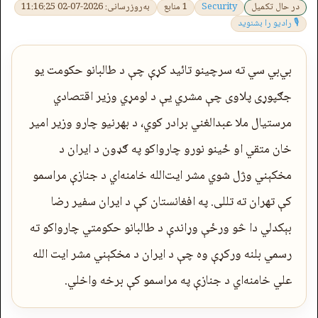
در حال تکمیل
Security
1 منابع
به‌روزرسانی: 2026-07-02 11:16:25
🎙 رادیو را بشنوید
بي‌بي سي ته سرچینو تائيد کړې چې د طالبانو حکومت یو
جګپوړی پلاوی چې مشري یې د لومړي وزیر اقتصادي
مرستیال ملا عبدالغني برادر کوي، د بهرنیو چارو وزیر امیر
خان متقي او ځینو نورو چارواکو په ګډون د ایران د
مخکېني وژل شوي مشر ایت‌الله خامنه‌اي د جنازې مراسمو
کې تهران ته تللی. په افغانستان کې د ایران سفیر رضا
بېکدلي دا څو ورځې وړاندې د طالبانو حکومتي چارواکو ته
رسمي بلنه ورکړې وه چې د ایران د مخکېني مشر ایت الله
علي خامنه‌اي د جنازې په مراسمو کې برخه واخلي.