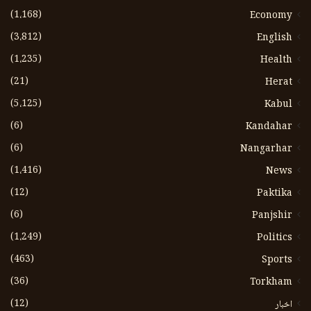
(1،168)
Economy
(3،812)
English
(1،235)
Health
(21)
Herat
(5،125)
Kabul
(6)
Kandahar
(6)
Nangarhar
(1،416)
News
(12)
Paktika
(6)
Panjshir
(1،249)
Politics
(463)
Sports
(36)
Torkham
(12)
اخبار