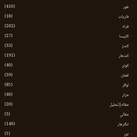
(410)
غور
(18)
فاریاب
(202)
فراه
(27)
کاپیسا
(33)
کندز
(191)
کندهار
(40)
کونړ
(39)
لغمان
(85)
لوګر
(40)
مزار
(20)
مقاله|تحلیل
(3)
مقالې
(146)
ننګرهار
(5)
نور