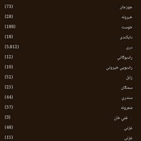
(73)
جوزجان
(28)
خبرونه
(188)
خوست
(18)
دایکندی
(3،812)
دری
(12)
راډیوګانې
(10)
راډیويي خپرونې
(52)
زابل
(25)
سمنګان
(44)
سندرې
(37)
شعرونه
(3)
غني خان
(48)
غزني
(15)
غزنی