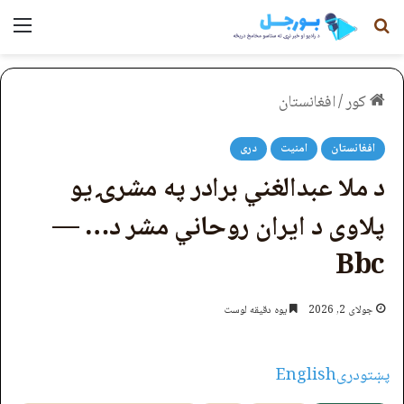
لټون
مېن
کور
/
افغانستان
افغانستان
امنیت
دری
د ملا عبدالغني برادر په مشرۍ یو
پلاوی د ایران روحاني مشر د… —
Bbc
جولای 2, 2026
یوه دقیقه لوست
پښتو
دری
English