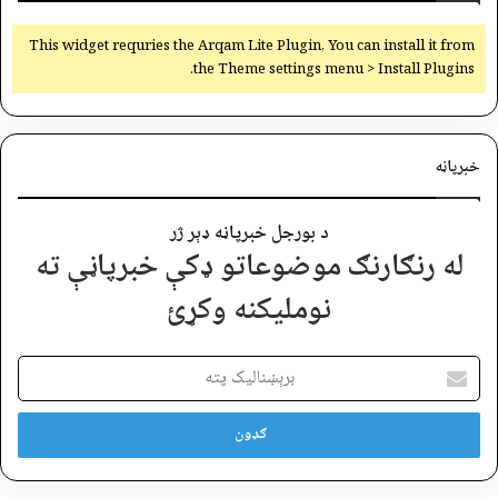
This widget requries the Arqam Lite Plugin, You can install it from
the Theme settings menu > Install Plugins.
خبرپاڼه
د بورجل خبرپاڼه ډېر ژر
له رنګارنګ موضوعاتو ډکې خبرپاڼې ته
نوملیکنه وکړئ
برېښنالیک
پته