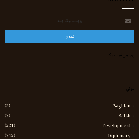
Newsletter
برېښنالیک
پته
بورجل فیسبوک
ټولي
(3)
Baghlan
(9)
Balkh
(521)
Development
(915)
Diplomacy