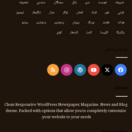
خبرونه
خوست
دری
زابل
سمنګان
سندرې
شعرونه
غزني
غور
فراه
لغمان
لوګر
مزار
ننګرهار
نیمروز
هرات
هلمند
وردګ
پروان
پنجشیر
پنجشېر
پښتو
پکتیکا
کاپیسا
کندز
کندهار
کونړ
ټولنیزې شبکې
Instagram
RSS
WordPress
YouTube
Facebook
X
About
Clean Responsive WordPress Newspaper, Magazine, News and Blog
theme. Packed with options that allow you to completely customize
your website to your needs.