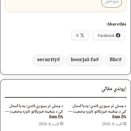
منبع اصلی
Share this:
X
Facebook
security
boorjal-fa
Bbc
اړوندې مقالې
د وسلې تر سیوري لاندې؛ په پاکستان
د وسلې تر سیوري لاندې؛ په پاکستان
کې د ښځینه خبریالانو ناوړه وضعیت —
کې د ښځینه خبریالانو ناوړه وضعیت —
8am PA
8am PA
اگست 6, 2026
اگست 6, 2026