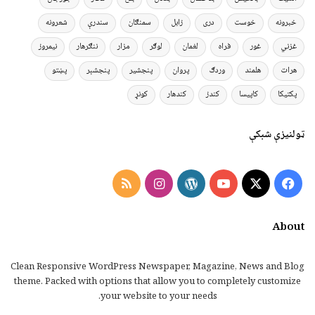
خبرونه
خوست
دری
زابل
سمنګان
سندرې
شعرونه
غزني
غور
فراه
لغمان
لوګر
مزار
ننګرهار
نیمروز
هرات
هلمند
وردګ
پروان
پنجشیر
پنجشېر
پښتو
پکتیکا
کاپیسا
کندز
کندهار
کونړ
ټولنیزې شبکې
Instagram
RSS
WordPress
YouTube
Facebook
X
About
Clean Responsive WordPress Newspaper, Magazine, News and Blog
theme. Packed with options that allow you to completely customize
your website to your needs.