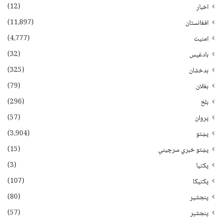
(12)
اخبار
(11،897)
افغانستان
(4،777)
امنیت
(32)
بادغیس
(325)
بدخشان
(79)
بغلان
(296)
بلخ
(57)
پروان
(3،904)
پښتو
(15)
پښتو خبري سرچينې
(3)
پکتيا
(107)
پکتیکا
(80)
پنجشیر
(57)
پنجشېر