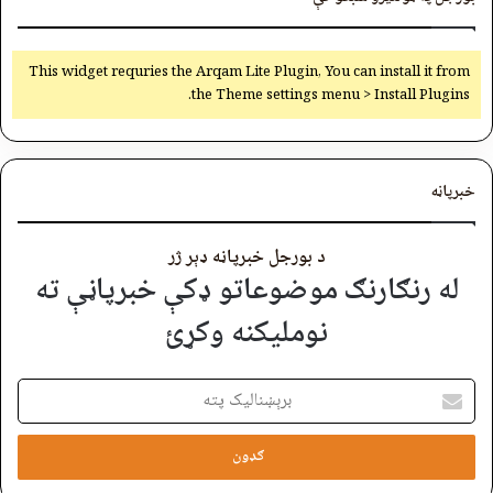
This widget requries the Arqam Lite Plugin, You can install it from
the Theme settings menu > Install Plugins.
خبرپاڼه
د بورجل خبرپاڼه ډېر ژر
له رنګارنګ موضوعاتو ډکې خبرپاڼې ته
نوملیکنه وکړئ
برېښنالیک
پته