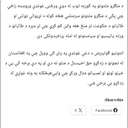
د ملګرو ملتونو په کوربه توب له دوې ورځنۍ غونډې وروسته راځي
چې پکې د ملګرو ملتونو سرمنشي هڅه کوله د نړیوالې ټولنې او
طالبانو د حکومت تر منځ هغه واټن کم کړي چې تر ډېره د طالبانو د
ورته پالیسیو او سیاستونو له امله پراخېدونکی دی.
انتونیو ګوتېرېش د دغې غونډې په پای کې وویل چې په افغانستان
له نجونو د زدکړو حق اخیستل د منلو نه دي‌ او په دې برخه کې یې د
خپلو لوڼو او لمسیانو مثال ورکړ چې وايي‌هېڅکله به ونه غواړي له
زدکړو بې برخې شي.
Share this:
X
Facebook