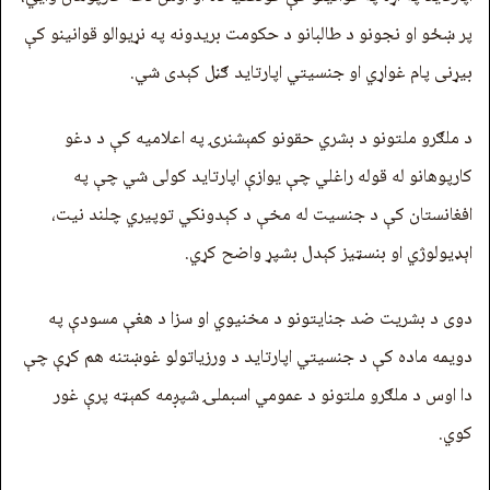
پر ښځو او نجونو د طالبانو د حکومت بریدونه په نړیوالو قوانینو کې
بيړنی پام غواړي او جنسيتي اپارتاید ګڼل کېدی شي.
د ملګرو ملتونو د بشري حقونو کمېشنرۍ په اعلامیه کې د دغو
کارپوهانو له قوله راغلي چې یوازې اپارتاید کولی شي چې په
افغانستان کې د جنسیت له مخې د کېدونکي توپیري چلند نیت،
اېډیولوژي او بنسټیز کېدل بشپړ واضح کړي.
دوی د بشريت ضد جنایتونو د مخنيوي او سزا د هغې مسودې په
دویمه ماده کې د جنسيتي اپارتاید د ورزیاتولو غوښتنه هم کړې چې
دا اوس د ملګرو ملتونو د عمومي اسبملۍ شپږمه کمېټه پرې غور
کوي.