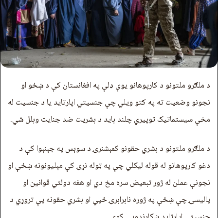
د ملګرو ملتونو د کارپوهانو یوې ډلې په افغانستان کې د ښځو او
نجونو وضعیت ته په کتو ویلي چې جنسيتي اپارتاید یا د جنسيت له
مخې سیستماتیک توپیري چلند باید د بشریت ضد جنایت وبلل شي.
د ملګرو ملتونو د بشري حقونو کمېشنرۍ د سوېس په جېنېوا کې د
دغو کارپوهانو له قوله ليکلي چې په ټوله نړۍ کې مېلیونونه ښځې او
نجونې عملن له ژور تبعیض سره مخ دي او هغه دولتي قوانین او
پالیسۍ چې ښځې په ژوره نابرابرۍ ځپي او بشري حقونه يې تروړي د
جنسيتي اپارتاید ښکارندويي کوي.