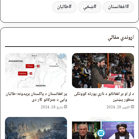
افغانستان
ښځې
طالبان
اړوندې مقالې
د لر او بر افغانانو د نارې پورته کوونکی
پر افغانستان د پاکستان بریدونه؛ طالبان
منظور پښتین
وايي د جنرالانو کار دی
اکتوبر 20, 2024
مارچ 18, 2024