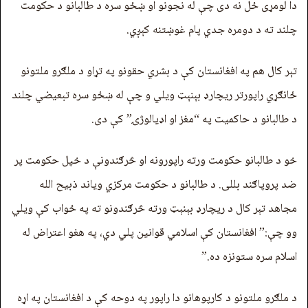
دا لومړی ځل نه دی چې له نجونو او ښځو سره د طالبانو د حکومت
چلند ته د دومره جدي پام غوښتنه کېږي.
تېر کال هم په افغانستان کې د بشري حقونو په تړاو د ملګرو ملتونو
ځانګړي راپورتر ریچارډ بېنېټ ویلي و چې له ښځو سره تبعیضي چلند
د طالبانو د حاکمیت په “مغز او اډیالوژۍ” کې دی.
خو د طالبانو حکومت ورته راپورونه او څرګندونې د خپل حکومت پر
ضد پروپاګند بللی. د طالبانو د حکومت مرکزي ویاند ذبیح الله
مجاهد تېر کال د ریچارډ بېنېټ ورته څرګندونو ته په ځواب کې ویلي
وو چې:” افغانستان کې اسلامي قوانین پلي دي، په هغو اعتراض له
اسلام سره ستونزه ده.”
د ملګرو ملتونو د کارپوهانو دا راپور په دوحه کې د افغانستان په اړه