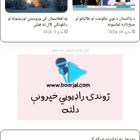
د پاکستان د نوي حکومت او طالبانو تر
په افغانستان کې وروستي اورښتونه او
منځ تازه تماسونه
راتلونکي کال ته هیلې
مارچ 16, 2024
مارچ 3, 2024
ټولې ژوندۍ خپرونې دلته واورئ
بورجل په ټولنیزو شبکو کې