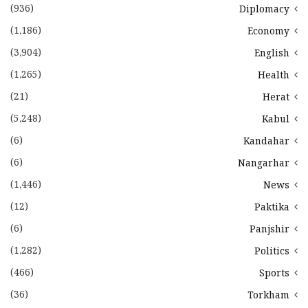
(936)
Diplomacy
(1،186)
Economy
(3،904)
English
(1،265)
Health
(21)
Herat
(5،248)
Kabul
(6)
Kandahar
(6)
Nangarhar
(1،446)
News
(12)
Paktika
(6)
Panjshir
(1،282)
Politics
(466)
Sports
(36)
Torkham