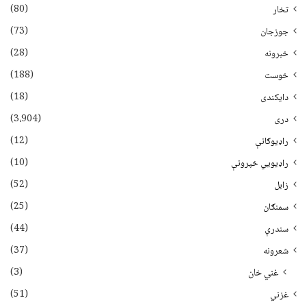
(80)
تخار
(73)
جوزجان
(28)
خبرونه
(188)
خوست
(18)
دایکندی
(3،904)
دری
(12)
راډیوګانې
(10)
راډیويي خپرونې
(52)
زابل
(25)
سمنګان
(44)
سندرې
(37)
شعرونه
(3)
غني خان
(51)
غزني