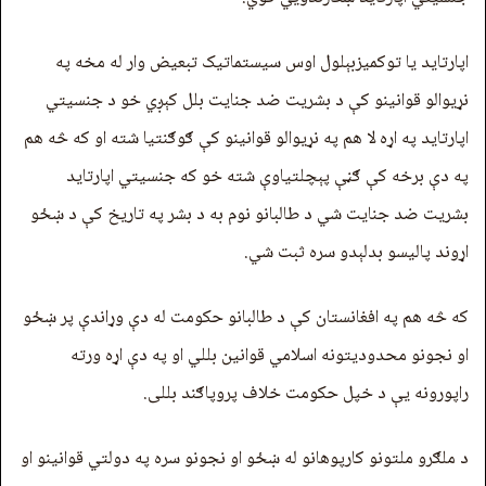
اپارتاید یا توکمیزبېلول اوس سیستماتیک تبعیض وار له مخه په
نړیوالو قوانینو کې د بشریت ضد جنایت بلل کېږي خو د جنسيتي
اپارتاید په اړه لا هم په نړیوالو قوانینو کې ګوګنتیا شته او که څه هم
په دې برخه کې ګڼې پېچلتیاوې شته خو که جنسيتي اپارتاید
بشريت ضد جنایت شي د طالبانو نوم به د بشر په تاریخ کې د ښځو
اړوند پالیسو بدلېدو سره ثبت شي.
که څه هم په افغانستان کې د طالبانو حکومت له دې وړاندې پر ښځو
او نجونو محدودیتونه اسلامي قوانین بللي او په دې اړه ورته
راپورونه يې د خپل حکومت خلاف پروپاګند بللی.
د ملګرو ملتونو کارپوهانو له ښځو او نجونو سره په دولتي قوانینو او