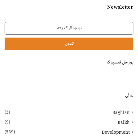
Newsletter
برېښنالیک
پته
بورجل فیسبوک
ټولي
(3)
Baghlan
(9)
Balkh
(539)
Development