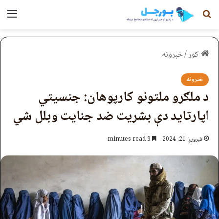
لټون
مېن
کور
/
خبرونه
خبرونه
د ملګرو ملتونو کارپوهان: جنسيتي
اپارتاید دې بشریت ضد جنایت وبلل شي
فبروري 21, 2024
3 minutes read