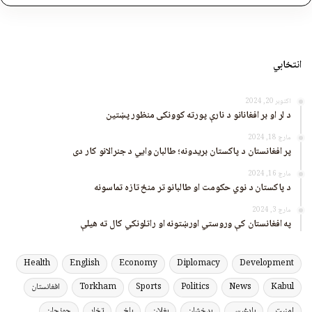
انتخابي
اکتوبر 20, 2024
د لر او بر افغانانو د نارې پورته کوونکی منظور پښتین
مارچ 18, 2024
پر افغانستان د پاکستان بریدونه؛ طالبان وايي د جنرالانو کار دی
مارچ 16, 2024
د پاکستان د نوي حکومت او طالبانو تر منځ تازه تماسونه
مارچ 3, 2024
په افغانستان کې وروستي اورښتونه او راتلونکي کال ته هیلې
Health
English
Economy
Diplomacy
Development
Kabul
News
Politics
Sports
Torkham
افغانستان
امنیت
بادغیس
بدخشان
بغلان
بلخ
تخار
جوزجان