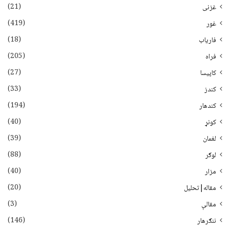
(21)
غزنی
(419)
غور
(18)
فاریاب
(205)
فراه
(27)
کاپیسا
(33)
کندز
(194)
کندهار
(40)
کونړ
(39)
لغمان
(88)
لوګر
(40)
مزار
(20)
مقاله|تحلیل
(3)
مقالې
(146)
ننګرهار