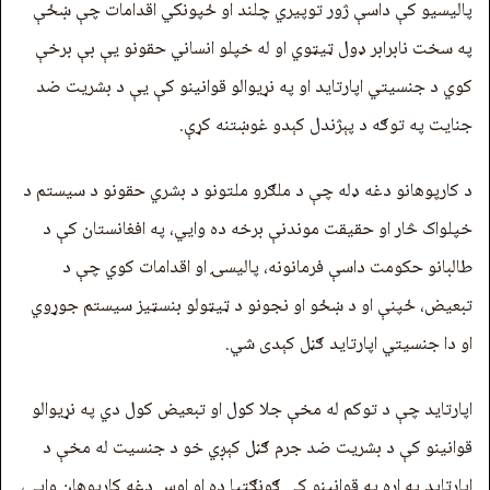
پالیسیو کې داسې ژور توپيري چلند او ځپونکي اقدامات چې ښځې
په سخت نابرابر ډول ټيټوي او له خپلو انساني حقونو يې بې برخې
کوي د جنسيتي اپارتاید او په نړیوالو قوانینو کې یې د بشريت ضد
جنایت په توګه د پېژندل کېدو غوښتنه کړې.
د کارپوهانو دغه ډله چې د ملګرو ملتونو د بشري حقونو د سیستم د
خپلواک څار او حقیقت موندنې برخه ده وايي، په افغانستان کې د
طالبانو حکومت داسې فرمانونه، پالیسۍ او اقدامات کوي چې د
تبعیض، ځپنې او د ښځو او نجونو د ټیټولو بنسټیز سیستم جوړوي
او دا جنسيتي اپارتاید ګڼل کېدی شي.
اپارتاید چې د توکم له مخې جلا کول او تبعیض کول دي په نړیوالو
قوانینو کې د بشریت ضد جرم ګڼل کېږي خو د جنسیت له مخې د
اپارتاید په اړه په قوانینو کې ګونګتیا ده او اوس دغه کارپوهان وايي،