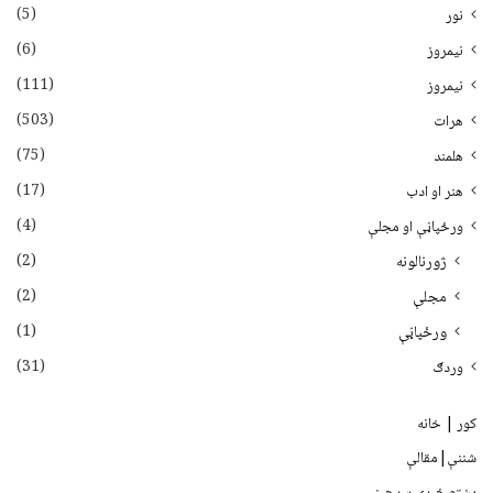
(5)
نور
(6)
نيمروز
(111)
نیمروز
(503)
هرات
(75)
هلمند
(17)
هنر او ادب
(4)
ورځپاڼې او مجلې
(2)
ژورنالونه
(2)
مجلې
(1)
ورځپاڼې
(31)
وردګ
کور | خانه
شننې|مقالې