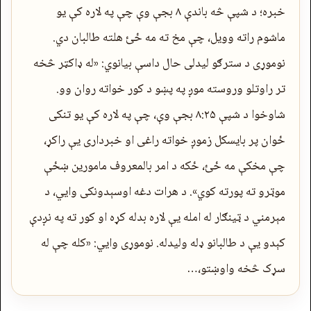
خبره؛ د شپې څه باندې ۸ بجې وې چې په لاره کې یو
ماشوم راته وویل، چې مخ ته مه ځئ هلته طالبان دي.
نوموړی د سترګو لیدلی حال داسې بیانوي: «له ډاکټر څخه
تر راوتلو وروسته موږ په پښو د کور خواته روان وو.
شاوخوا د شپې ۸:۲۵ بجې وې، چې په لاره کې یو تنکی
ځوان پر بایسکل زموږ خواته راغی او خبرداری یې راکړ،
چې مخکې مه ځئ، ځکه د امر بالمعروف مامورین ښځې
موټرو ته پورته کوي». د هرات دغه اوسېدونکی وایي، د
مېرمني‌ د ټینګار له امله یې لاره بدله کړه او کور ته په نږدې
کېدو یې د طالبانو ډله ولیدله. نوموړی وايي: «کله چې له
سړک څخه واوښتو،…