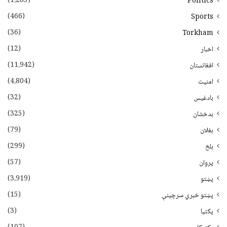
(1،285)
Politics
(466)
Sports
(36)
Torkham
(12)
اخبار
(11،942)
افغانستان
(4،804)
امنیت
(32)
بادغیس
(325)
بدخشان
(79)
بغلان
(299)
بلخ
(57)
پروان
(3،919)
پښتو
(15)
پښتو خبري سرچينې
(3)
پکتيا