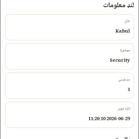
لنډ معلومات
ځای
Kabul
موضوع
Security
سرچینې
1
تازه شوی
2026-06-29 11:20:10