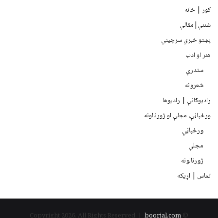
کور | خانه
شننې|مقالې
پښتو خبري سرچينې
هنر او ادب
سندرې
شعرونه
رادیوګانې | رادیوها
ورځپاڼې، مجلې او ژورنالونه
ورځپاڼې
مجلې
ژورنالونه
تماس | اړیکه
boorjal.com
© Copyright 2026, All Rights Reserved |