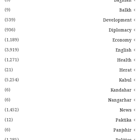
(3)
Baghlan
(9)
Balkh
(539)
Development
(936)
Diplomacy
(1،189)
Economy
(3،919)
English
(1،271)
Health
(21)
Herat
(5،254)
Kabul
(6)
Kandahar
(6)
Nangarhar
(1،452)
News
(12)
Paktika
(6)
Panjshir