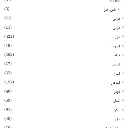
(37)
شعرونه
(3)
غني خان
(51)
غزني
(21)
غزنی
(422)
غور
(18)
فاریاب
(205)
فراه
(27)
کاپیسا
(33)
کندز
(197)
کندهار
(40)
کونړ
(39)
لغمان
(91)
لوګر
(40)
مزار