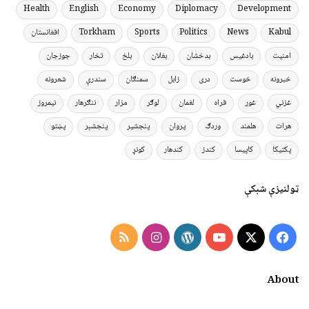
Health
English
Economy
Diplomacy
Development
Kabul
News
Politics
Sports
Torkham
افغانستان
امنیت
بادغیس
بدخشان
بغلان
بلخ
تخار
جوزجان
خبرونه
خوست
دری
زابل
سمنګان
سندرې
شعرونه
غزني
غور
فراه
لغمان
لوګر
مزار
ننګرهار
نیمروز
هرات
هلمند
وردګ
پروان
پنجشیر
پنجشېر
پښتو
پکتیکا
کاپیسا
کندز
کندهار
کونړ
ټولنیزې شبکې
Instagram
RSS
WordPress
YouTube
Facebook
X
About