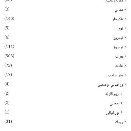
(20)
مقاله|تحلیل
(3)
مقالې
(146)
ننګرهار
(5)
نور
(6)
نيمروز
(111)
نیمروز
(503)
هرات
(75)
هلمند
(17)
هنر او ادب
(4)
ورځپاڼې او مجلې
(2)
ژورنالونه
(2)
مجلې
(1)
ورځپاڼې
(31)
وردګ