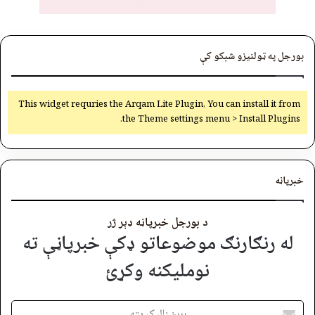
بورجل په ټولنیزو شبکو کې
This widget requries the Arqam Lite Plugin, You can install it from
the Theme settings menu > Install Plugins.
خبرپاڼه
د بورجل خبرپاڼه ډېر ژر
له رنګارنګ موضوعاتو ډکې خبرپاڼې ته
نوملیکنه وکړئ
برېښنالیک