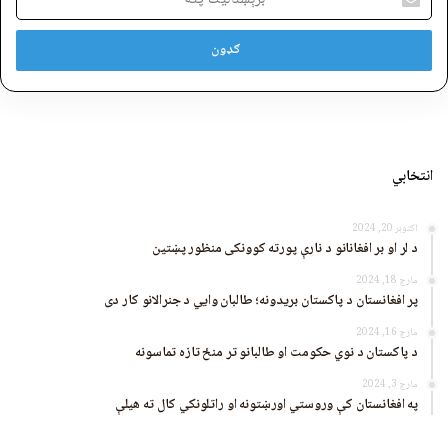
پته
انتخابي
اکتوبر 20, 2024
د لر او بر افغانانو د نارې پورته کوونکی منظور پښتین
مارچ 18, 2024
پر افغانستان د پاکستان بریدونه؛ طالبان وايي د جنرالانو کار دی
مارچ 16, 2024
د پاکستان د نوي حکومت او طالبانو تر منځ تازه تماسونه
مارچ 3, 2024
په افغانستان کې وروستي اورښتونه او راتلونکي کال ته هیلې