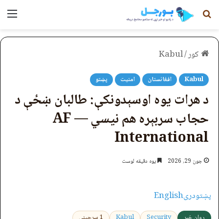
لټون
مېن
کور
/
Kabul
Kabul
افغانستان
امنیت
پښتو
د هرات یوه اوسېدونکې: طالبان ښځې د
حجاب سربېره هم نیسي — AF
International
جون 29, 2026
یوه دقیقه لوست
پښتو
دری
English
روان خبر
Security
Kabul
1 سرچینې