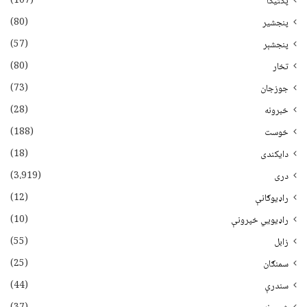
(107)
پکتیکا
(80)
پنجشیر
(57)
پنجشېر
(80)
تخار
(73)
جوزجان
(28)
خبرونه
(188)
خوست
(18)
دایکندی
(3،919)
دری
(12)
راډیوګانې
(10)
راډیويي خپرونې
(55)
زابل
(25)
سمنګان
(44)
سندرې