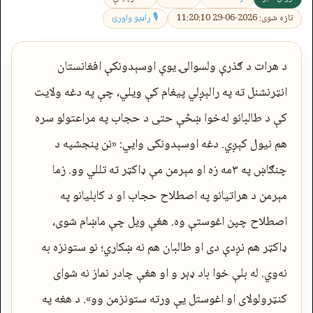
تازه شوی: 2026-06-29 11:20:10
🎙 راډیو واورئ
د هرات د ګذرې ولسوالۍ یوې اوسېدونکې افغانستان
انټرنشنل ته په رالېږلي پیغام کې ویلي، چې په دغه ولایت
کې د طالبانو له‌خوا ښځې حتی د حجاب په مراعتولو سره
هم نیول کېږي. دغه اوسېدونکی وايي: «نن پنجشپه د
چنګاښ په ۳مه زه او مېرمن مې ډاکټر ته تللي وو. زما
مېرمن د هراتیانو په اصطلاح حجاب او د کابلیانو په
اصطلاح چپن اغوستې وه. هغې ویل چې ماښام شوی،
ډاکټر هم نږدې دی او طالبان هم نه ښکاري؛ نو ستونزه به
نه‌وي. له بلې خوا باد ډېر و او هغې چادر نماز نه شوای
کنټرولولای او اغوستل یې ورته ستونزمن وو». د هغه په