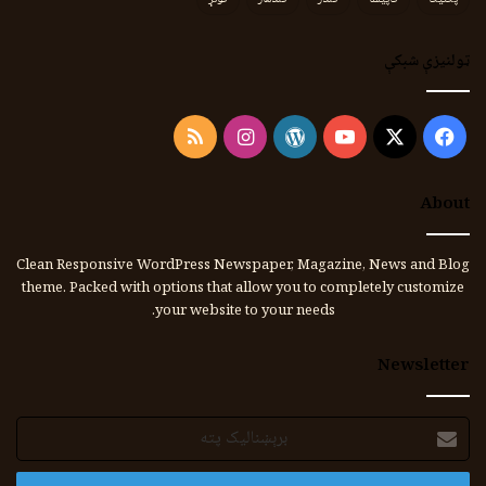
ټولنیزې شبکې
Instagram
RSS
WordPress
YouTube
Facebook
X
About
Clean Responsive WordPress Newspaper, Magazine, News and Blog
theme. Packed with options that allow you to completely customize
your website to your needs.
Newsletter
برېښنالیک
پته