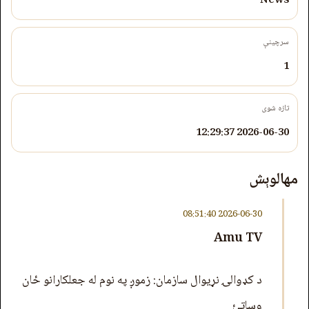
News
سرچینې
1
تازه شوی
2026-06-30 12:29:37
مهالوېش
2026-06-30 08:51:40
Amu TV
د کډوالۍ نړیوال سازمان: زموږ په نوم له جعلکارانو ځان
وساتئ