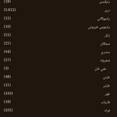
(18)
دایکندی
(3،812)
دری
(12)
راډیوګانې
(10)
راډیويي خپرونې
(52)
زابل
(25)
سمنګان
(44)
سندرې
(37)
شعرونه
(3)
غني خان
(48)
غزني
(15)
غزنی
(410)
غور
(18)
فاریاب
(202)
فراه