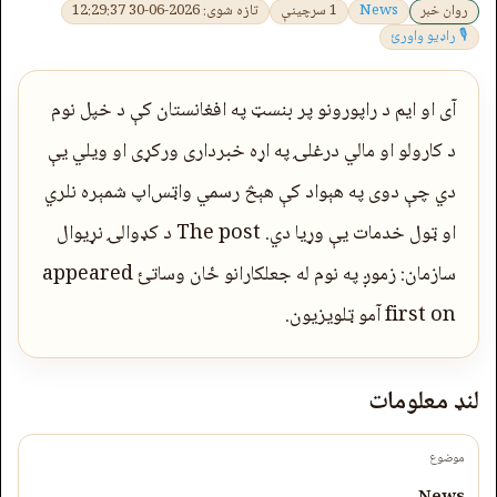
روان خبر
News
1 سرچینې
تازه شوی: 2026-06-30 12:29:37
🎙 راډیو واورئ
آی او ایم د راپورونو پر بنسټ په افغانستان کې د خپل نوم
د کارولو او مالي درغلۍ په اړه خبرداری ورکړی او ویلي یې
دي چې دوی په هېواد کې هېڅ رسمي واټس‌اپ شمېره نلري
او ټول خدمات یې وړیا دي. The post د کډوالۍ نړیوال
سازمان: زموږ په نوم له جعلکارانو ځان وساتئ appeared
first on آمو ټلویزیون.
لنډ معلومات
موضوع