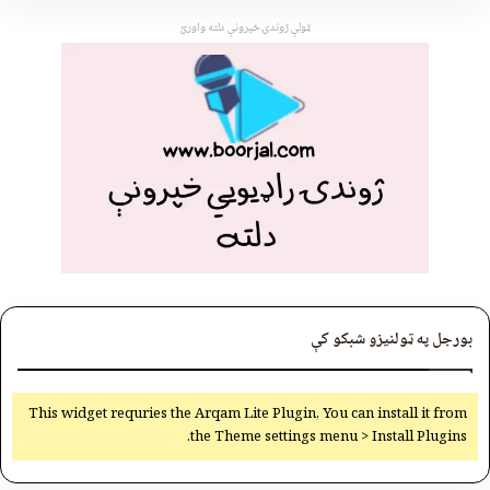
ټولې ژوندۍ خپرونې دلته واورئ
بورجل په ټولنیزو شبکو کې
This widget requries the Arqam Lite Plugin, You can install it from
the Theme settings menu > Install Plugins.