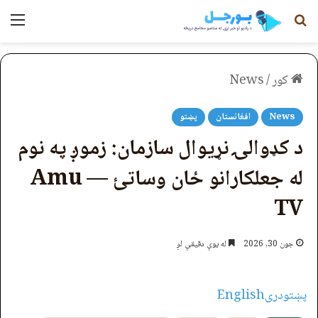
لټون
مېن
کور
/
News
News
افغانستان
پښتو
د کډوالۍ نړیوال سازمان: زموږ په نوم
له جعلکارانو ځان وساتئ — Amu
TV
جون 30, 2026
له یوې دقیقې لږ
پښتو
دری
English