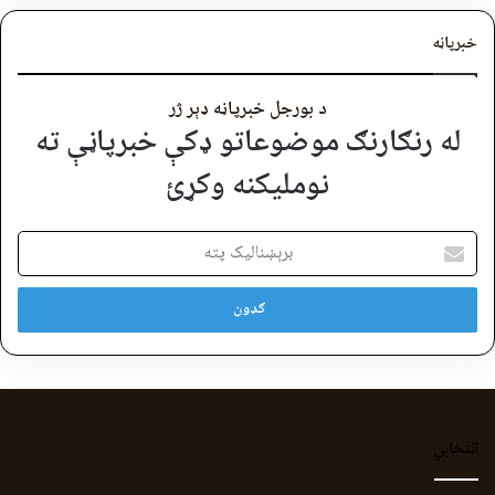
خبرپاڼه
د بورجل خبرپاڼه ډېر ژر
له رنګارنګ موضوعاتو ډکې خبرپاڼې ته
نوملیکنه وکړئ
برېښنالیک
پته
انتخابي