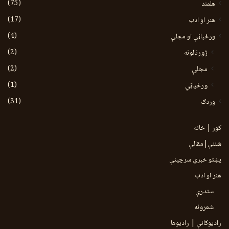
(75)
هلمند
(17)
هنر او ادب
(4)
ورځپاڼې او مجلې
(2)
ژورنالونه
(2)
مجلې
(1)
ورځپاڼې
(31)
وردګ
کور | خانه
شننې|مقالې
پښتو خبري سرچينې
هنر او ادب
سندرې
شعرونه
رادیوګانې | رادیوها