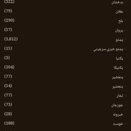
(322)
بدخشان
(79)
بغلان
(290)
بلخ
(57)
پروان
(3،812)
پښتو
(15)
پښتو خبري سرچينې
(3)
پکتيا
(104)
پکتیکا
(77)
پنجشیر
(54)
پنجشېر
(77)
تخار
(73)
جوزجان
(28)
خبرونه
(188)
خوست