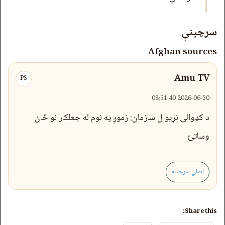
سرچینې
Afghan sources
Amu TV
PS
2026-06-30 08:51:40
د کډوالۍ نړیوال سازمان: زموږ په نوم له جعلکارانو ځان
وساتئ
اصلي سرچینه
Share this: