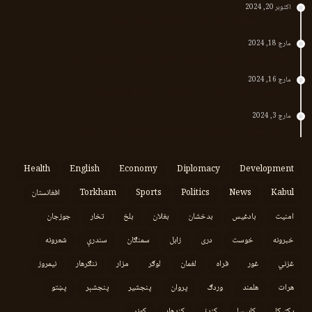
اکتوبر 20, 2024
د لر او بر افغانانو د نارې پورته کوونکی منظور پښتین
مارچ 18, 2024
پر افغانستان د پاکستان بریدونه؛ طالبان وايي د جنرالانو کار دی
مارچ 16, 2024
د پاکستان د نوي حکومت او طالبانو تر منځ تازه تماسونه
مارچ 3, 2024
په افغانستان کې وروستي اورښتونه او راتلونکي کال ته هیلې
Health
English
Economy
Diplomacy
Development
Kabul
News
Politics
Sports
Torkham
افغانستان
امنیت
بادغیس
بدخشان
بغلان
بلخ
تخار
جوزجان
خبرونه
خوست
دری
زابل
سمنګان
سندرې
شعرونه
غزني
غور
فراه
لغمان
لوګر
مزار
ننګرهار
نیمروز
هرات
هلمند
وردګ
پروان
پنجشیر
پنجشېر
پښتو
پکتیکا
کاپیسا
کندز
کندهار
کونړ