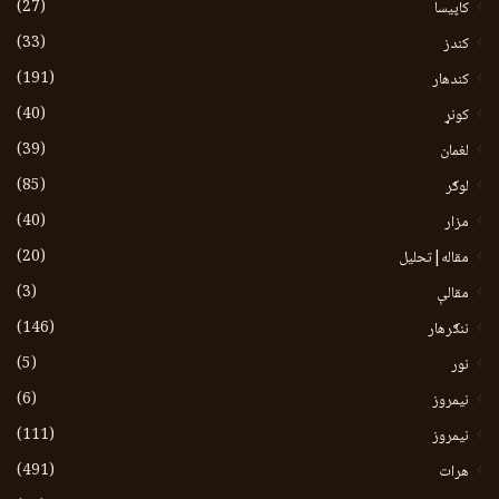
(27)
کاپیسا
(33)
کندز
(191)
کندهار
(40)
کونړ
(39)
لغمان
(85)
لوګر
(40)
مزار
(20)
مقاله|تحلیل
(3)
مقالې
(146)
ننګرهار
(5)
نور
(6)
نيمروز
(111)
نیمروز
(491)
هرات