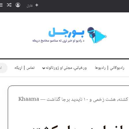
ننوتل
ناڅا
څارل
رادیوګانې | رادیوها
ورځپاڼې، مجلې او ژورنالونه
تماس | اړیکه
و ۱۰ ناپدید برجا گذاشت — Khaama