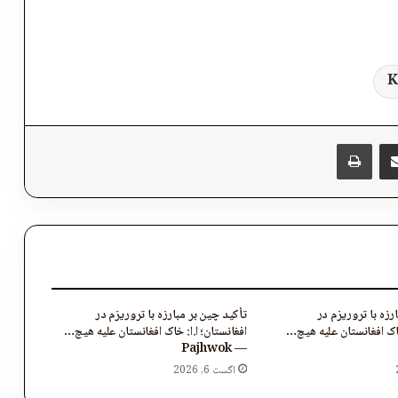
K
پر برېښنالیک یې شریک کړئ
Messen
چاپول
رزه با تروریزم در
تأکید چین بر مبارزه با تروریزم در
خاک افغانستان علیه هیچ…
افغانستان؛ ا.ا: خاک افغانستان علیه هیچ…
— Pajhwok
اگست 6, 2026