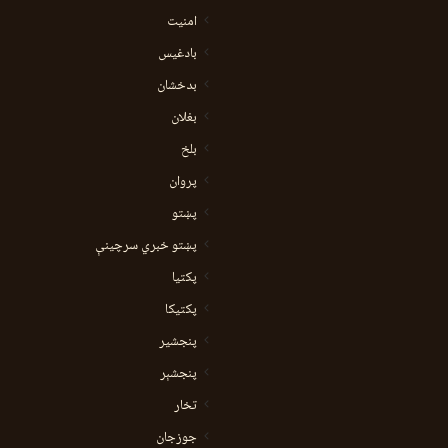
امنیت
بادغیس
بدخشان
بغلان
بلخ
پروان
پښتو
پښتو خبري سرچينې
پکتيا
پکتیکا
پنجشیر
پنجشېر
تخار
جوزجان