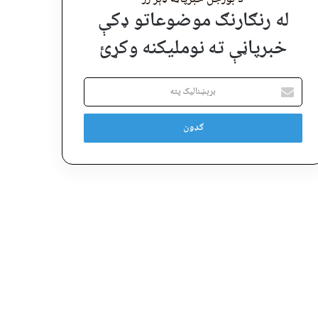
له رنګارنګ موضوعاتو ډکې
خبرپاڼې ته نوملیکنه وکړئ
برېښنالیک
پته