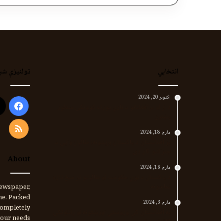
انتخابي
ټولنیزې شب
اکتوبر 20, 2024
ook
د لر او بر افغانانو د نارې پورته کوونکی منظور
پښتین
RSS
مارچ 18, 2024
پر افغانستان د پاکستان بریدونه؛ طالبان وايي د
جنرالانو کار دی
About
مارچ 16, 2024
د پاکستان د نوي حکومت او طالبانو تر منځ تازه
تماسونه
ewspaper,
me. Packed
مارچ 3, 2024
completely
په افغانستان کې وروستي اورښتونه او راتلونکي
our needs.