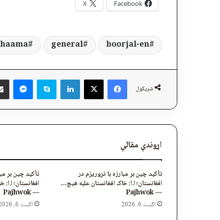
X
Facebook
haama
general
boorjal-en
ger
Skype
LinkedIn
Facebook
X
شریکول
اړوندې مقالې
تأکید چین بر مبارزه با تروریزم در
تأکید چین بر مبا
افغانستان؛ ا.ا: خاک افغانستان علیه هیچ…
افغانستان؛ ا.ا: 
— Pajhwok
— Pajhwok
اگست 6, 2026
اگست 6, 2026