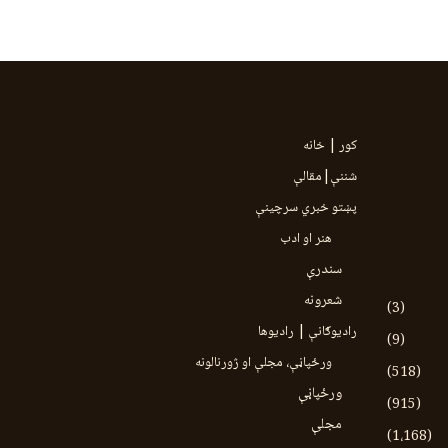
کور | خانه
شننې|مقالې
پښتو خبري سرچينې
هنر او ادب
سندرې
شعرونه
(3)
رادیوګانې | رادیوها
(9)
ورځپاڼې، مجلې او ژورنالونه
(518)
ورځپاڼې
(915)
مجلې
(1،168)