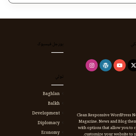
کې
بورجل فیسبوک
Instagram
WordPress
YouTube
Faceb
X
ټولي
Baghlan
Balkh
Development
Clean Responsive WordPress N
Magazine, News and Blog the
Diplomacy
with options that allow you to 
Economy
customize your website to y