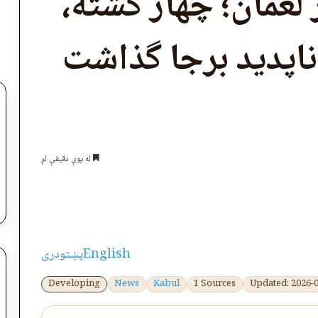
 لغمان؛ چهار کشته،
شت زخمی و ۱۰ ناپدید برجا گذاشت
له یوې دقیقې لږ
اپول
English
پښتو
دری
Developing
News
Kabul
1 Sources
Updated: 2026-0