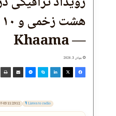
رویداد ترافیکی در
ه
— Khaama
جولای 3, 2026
X
Facebook
LinkedIn
Skype
پر برېښنالیک یې شریک کړئ
Messenger
چ
7-03 11:29:12
🎙 Listen to radio