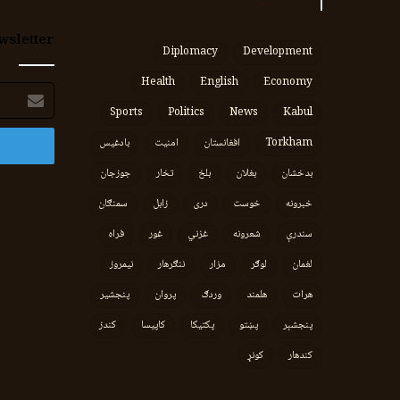
کال ته هیلې
wsletter
Diplomacy
Development
Health
English
Economy
برېښنالیک
پته
Sports
Politics
News
Kabul
Torkham
افغانستان
امنیت
بادغیس
بدخشان
بغلان
بلخ
تخار
جوزجان
خبرونه
خوست
دری
زابل
سمنګان
سندرې
شعرونه
غزني
غور
فراه
لغمان
لوګر
مزار
ننګرهار
نیمروز
هرات
هلمند
وردګ
پروان
پنجشیر
پنجشېر
پښتو
پکتیکا
کاپیسا
کندز
کندهار
کونړ