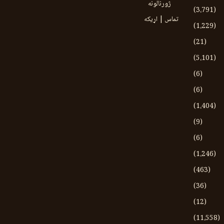
ژورنالونه
(3،791)
تماس | اړیکه
(1،229)
(21)
(5،101)
(6)
(6)
(1،404)
(9)
(6)
(1،246)
(463)
(36)
(12)
(11،558)