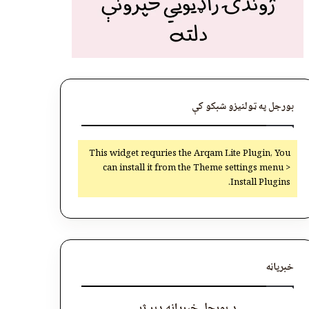
بورجل په ټولنیزو شبکو کې
This widget requries the Arqam Lite Plugin, You
can install it from the Theme settings menu >
Install Plugins.
خبرپاڼه
د بورجل خبرپاڼه ډېر ژر