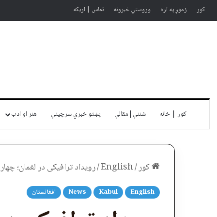
کور
زموږ په اړه
وروستي خبرونه
تماس | اړیکه
کور | خانه
شننې|مقالې
پښتو خبري سرچينې
هنر او ادب
کور
/
English
/
رویداد ترافیکی در لغمان؛ چهار کشته، هشت زخمی 
English
Kabul
News
افغانستان