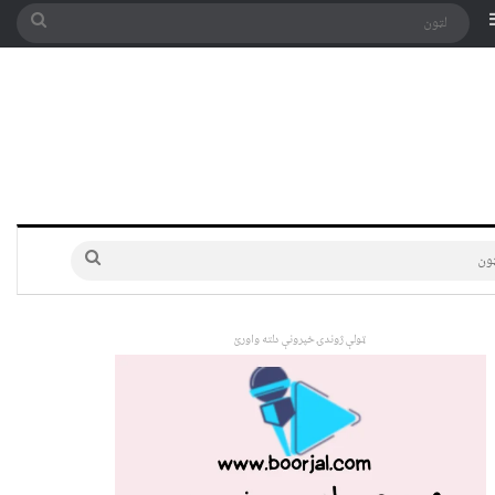
په توری
Sidebar
لټون
لټون
ټولې ژوندۍ خپرونې دلته واورئ