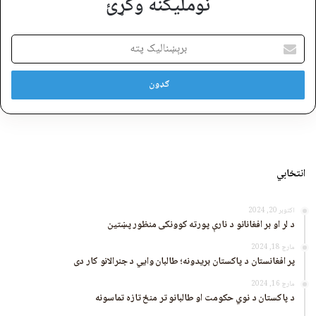
نوملیکنه وکړئ
برېښنالیک
پته
انتخابي
اکتوبر 20, 2024
د لر او بر افغانانو د نارې پورته کوونکی منظور پښتین
مارچ 18, 2024
پر افغانستان د پاکستان بریدونه؛ طالبان وايي د جنرالانو کار دی
مارچ 16, 2024
د پاکستان د نوي حکومت او طالبانو تر منځ تازه تماسونه