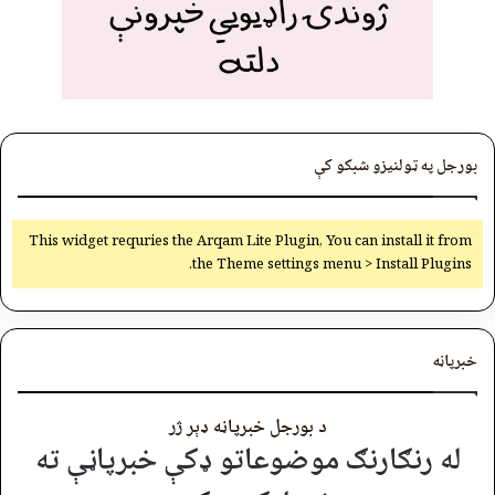
بورجل په ټولنیزو شبکو کې
This widget requries the Arqam Lite Plugin, You can install it from
the Theme settings menu > Install Plugins.
خبرپاڼه
د بورجل خبرپاڼه ډېر ژر
له رنګارنګ موضوعاتو ډکې خبرپاڼې ته