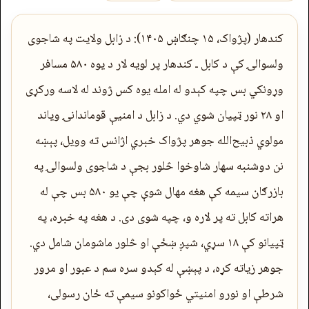
کندهار (پژواک، ۱۵ چنګاښ ۱۴۰۵): د زابل ولایت په شاجوی
ولسوالۍ کې د کابل ـ کندهار پر لویه لار د یوه ۵۸۰ مسافر
وړونکي بس چپه کېدو له امله یوه کس ژوند له لاسه ورکړی
او ۲۸ نور ټپیان شوي دي. د زابل د امنیې قوماندانۍ ویاند
مولوي ذبیح‌الله جوهر پژواک خبري اژانس ته وویل، پېښه
نن دوشنبه سهار شاوخوا څلور بجې د شاجوی ولسوالۍ په
بازرګان سیمه کې هغه مهال شوې چې یو ۵۸۰ بس چې له
هراته کابل ته پر لاره و، چپه شوی دی. د هغه په خبره، په
ټپیانو کې ۱۸ سړي، شپږ ښځې او څلور ماشومان شامل دي.
جوهر زیاته کړه، د پېښې له کېدو سره سم د عبور او مرور
شرطې او نورو امنیتي ځواکونو سیمې ته ځان رسولی،