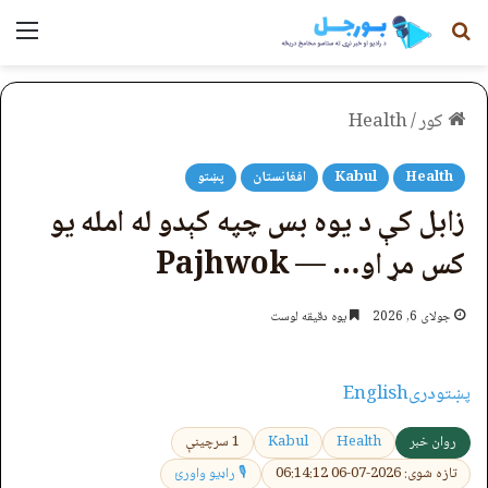
لټون
مېن
کور
/
Health
Health
Kabul
افغانستان
پښتو
زابل کې د یوه بس چپه کېدو له امله یو
کس مړ او… — Pajhwok
جولای 6, 2026
یوه دقیقه لوست
پښتو
دری
English
روان خبر
Health
Kabul
1 سرچینې
تازه شوی: 2026-07-06 06:14:12
🎙 راډیو واورئ