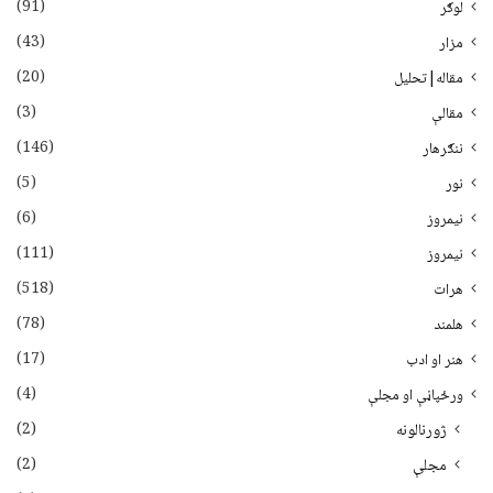
(91)
لوګر
(43)
مزار
(20)
مقاله|تحلیل
(3)
مقالې
(146)
ننګرهار
(5)
نور
(6)
نيمروز
(111)
نیمروز
(518)
هرات
(78)
هلمند
(17)
هنر او ادب
(4)
ورځپاڼې او مجلې
(2)
ژورنالونه
(2)
مجلې