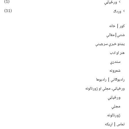
(1)
ورځپاڼې
(31)
وردګ
کور | خانه
شننې|مقالې
پښتو خبري سرچينې
هنر او ادب
سندرې
شعرونه
رادیوګانې | رادیوها
ورځپاڼې، مجلې او ژورنالونه
ورځپاڼې
مجلې
ژورنالونه
تماس | اړیکه