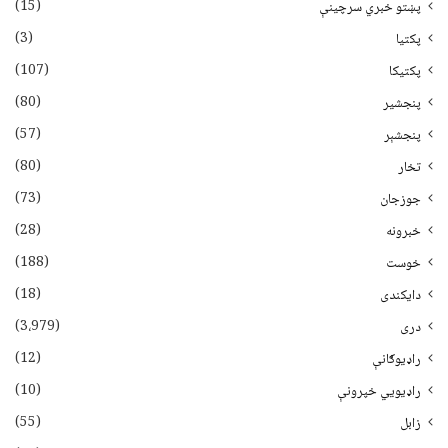
(15)
پښتو خبري سرچينې
(3)
پکتيا
(107)
پکتیکا
(80)
پنجشیر
(57)
پنجشېر
(80)
تخار
(73)
جوزجان
(28)
خبرونه
(188)
خوست
(18)
دایکندی
(3،979)
دری
(12)
راډیوګانې
(10)
راډیويي خپرونې
(55)
زابل