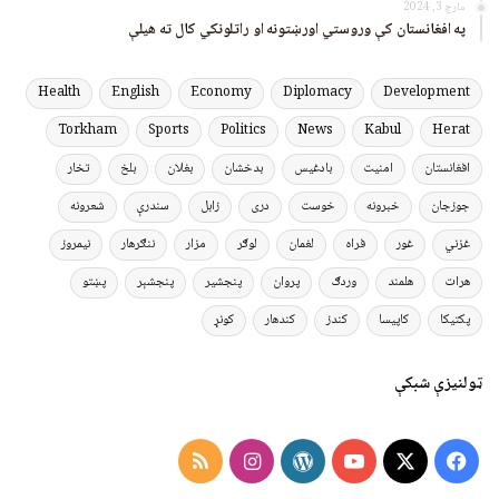
مارچ 3, 2024
په افغانستان کې وروستي اورښتونه او راتلونکي کال ته هیلې
Health
English
Economy
Diplomacy
Development
Torkham
Sports
Politics
News
Kabul
Herat
افغانستان
امنیت
بادغیس
بدخشان
بغلان
بلخ
تخار
جوزجان
خبرونه
خوست
دری
زابل
سندرې
شعرونه
غزني
غور
فراه
لغمان
لوګر
مزار
ننګرهار
نیمروز
هرات
هلمند
وردګ
پروان
پنجشیر
پنجشېر
پښتو
پکتیکا
کاپیسا
کندز
کندهار
کونړ
ټولنیزې شبکې
Instagram
RSS
WordPress
YouTube
Facebook
X