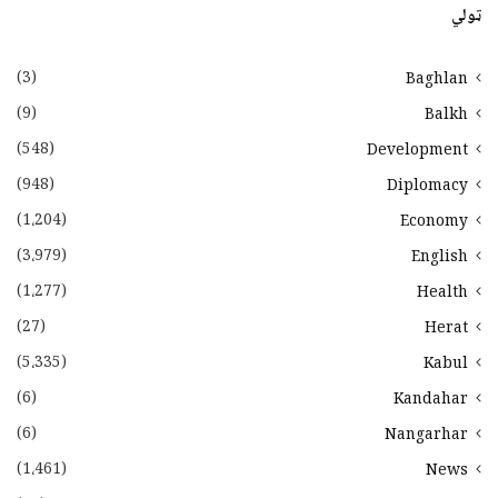
ټولي
(3)
Baghlan
(9)
Balkh
(548)
Development
(948)
Diplomacy
(1،204)
Economy
(3،979)
English
(1،277)
Health
(27)
Herat
(5،335)
Kabul
(6)
Kandahar
(6)
Nangarhar
(1،461)
News