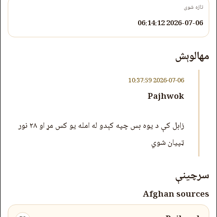
تازه شوی
2026-07-06 06:14:12
مهالوېش
2026-07-06 10:37:59
Pajhwok
زابل کې د یوه بس چپه کېدو له امله یو کس مړ او ۲۸ نور
ټپیان شوي
سرچینې
Afghan sources