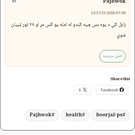
Pajhwok
PS
2026-07-06 10:37:59
زابل کې د یوه بس چپه کېدو له امله یو کس مړ او ۲۸ نور ټپیان
شوي
اصلي سرچینه
Share this:
X
Facebook
Pajhwok
health
boorjal-ps