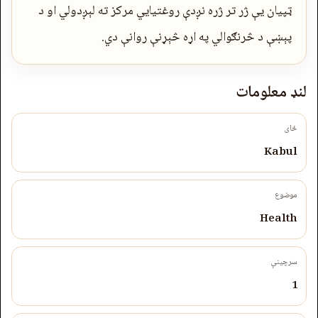
ټپیان یې ژر تر ژره نږدې روغتیايي مرکز ته لېږدولي او د
پېښې د څرنګوالي په اړه څېړنې روانې دي.
لنډ معلومات
ځای
Kabul
موضوع
Health
سرچینې
1