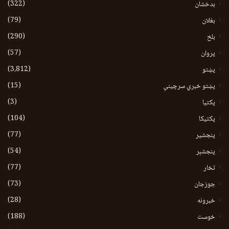
(322)
بدخشان
(79)
بغلان
(290)
بلخ
(57)
پروان
(3،812)
پښتو
(15)
پښتو خبري سرچينې
(3)
پکتيا
(104)
پکتیکا
(77)
پنجشیر
(54)
پنجشېر
(77)
تخار
(73)
جوزجان
(28)
خبرونه
(188)
خوست