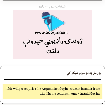
ټولې ژوندۍ خپرونې دلته واورئ
بورجل په ټولنیزو شبکو کې
This widget requries the Arqam Lite Plugin, You can install it from
the Theme settings menu > Install Plugins.