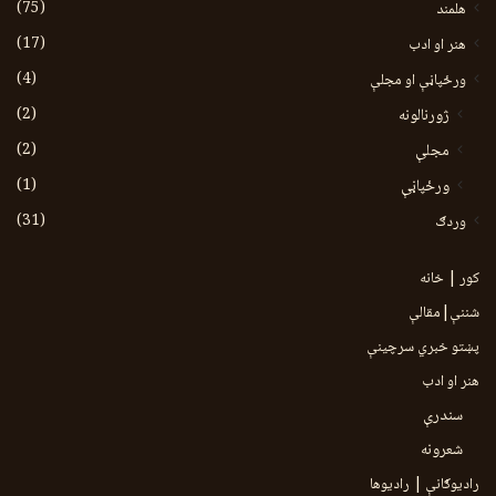
(75)
هلمند
(17)
هنر او ادب
(4)
ورځپاڼې او مجلې
(2)
ژورنالونه
(2)
مجلې
(1)
ورځپاڼې
(31)
وردګ
کور | خانه
شننې|مقالې
پښتو خبري سرچينې
هنر او ادب
سندرې
شعرونه
رادیوګانې | رادیوها