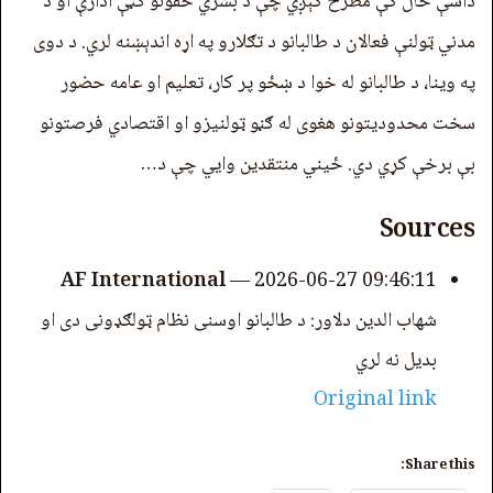
داسې حال کې مطرح کېږي چې د بشري حقونو ګڼې ادارې او د
مدني ټولنې فعالان د طالبانو د تګلارو په اړه اندېښنه لري. د دوی
په وینا، د طالبانو له خوا د ښځو پر کار، تعلیم او عامه حضور
سخت محدودیتونو هغوی له ګڼو ټولنیزو او اقتصادي فرصتونو
بې برخې کړي دي. ځیني منتقدین وایي چې د…
Sources
AF International
—
2026-06-27 09:46:11
شهاب الدین دلاور: د طالبانو اوسنی نظام ټولګډونی دی او
بدیل نه لري
Original link
Share this: