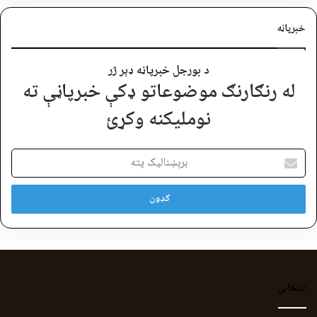
خبرپاڼه
د بورجل خبرپاڼه ډېر ژر
له رنګارنګ موضوعاتو ډکې خبرپاڼې ته
نوملیکنه وکړئ
برېښنالیک
پته
انتخابي