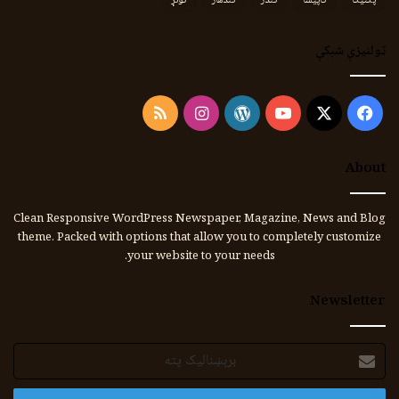
پکتیکا
کاپیسا
کندز
کندهار
کونړ
ټولنیزې شبکې
Instagram
RSS
WordPress
YouTube
Facebook
X
About
Clean Responsive WordPress Newspaper, Magazine, News and Blog
theme. Packed with options that allow you to completely customize
your website to your needs.
Newsletter
برېښنالیک
پته