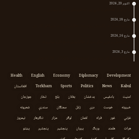
اکتوبر 20, 2024
د لر او بر افغانانو د نارې پورته کوونکی منظور پښتین
مارچ 18, 2024
پر افغانستان د پاکستان بریدونه؛ طالبان وايي د جنرالانو کار دی
مارچ 16, 2024
د پاکستان د نوي حکومت او طالبانو تر منځ تازه تماسونه
مارچ 3, 2024
په افغانستان کې وروستي اورښتونه او راتلونکي کال ته هیلې
Health
English
Economy
Diplomacy
Development
Kabul
News
Politics
Sports
Torkham
افغانستان
امنیت
بادغیس
بدخشان
بغلان
بلخ
تخار
جوزجان
خبرونه
خوست
دری
زابل
سمنګان
سندرې
شعرونه
غزني
غور
فراه
لغمان
لوګر
مزار
ننګرهار
نیمروز
هرات
هلمند
وردګ
پروان
پنجشیر
پنجشېر
پښتو