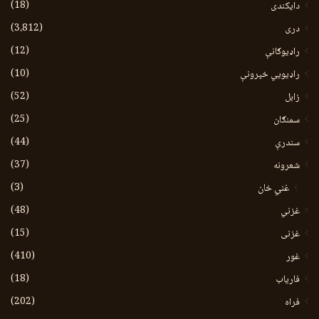
(18)
دایکندی
(3،812)
دری
(12)
راډیوګانې
(10)
راډیويي خپرونې
(52)
زابل
(25)
سمنګان
(44)
سندرې
(37)
شعرونه
(3)
غني خان
(48)
غزني
(15)
غزنی
(410)
غور
(18)
فاریاب
(202)
فراه