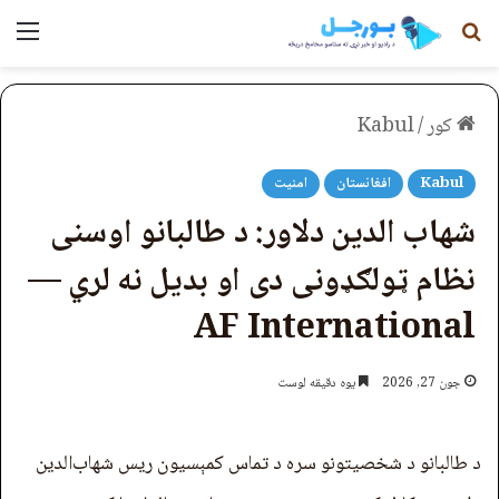
لټون
مېن
کور
/
Kabul
Kabul
افغانستان
امنیت
شهاب الدین دلاور: د طالبانو اوسنی
نظام ټولګډونی دی او بدیل نه لري —
AF International
جون 27, 2026
یوه دقیقه لوست
د طالبانو د شخصیتونو سره د تماس کمېسیون ریس شهاب‌الدین