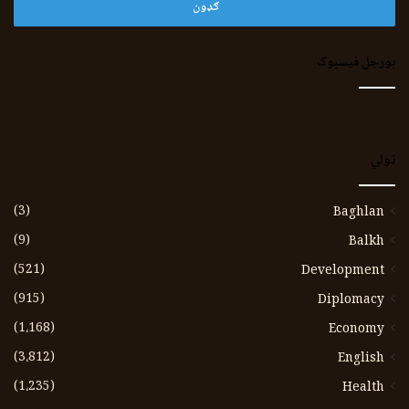
بورجل فیسبوک
ټولي
(3)
Baghlan
(9)
Balkh
(521)
Development
(915)
Diplomacy
(1،168)
Economy
(3،812)
English
(1،235)
Health