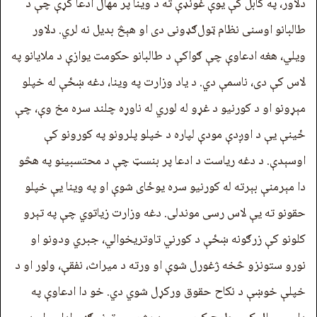
دلاور، په کابل کې یوې غونډې ته د وینا پر مهال ادعا کړې چې د
طالبانو اوسنی نظام ټول‌ګډونی دی او هېڅ بدیل نه لري. دلاور
ویلي، هغه ادعاوې چې ګواکې د طالبانو حکومت یوازې د ملايانو په
لاس کې دی، ناسمې دي. د یاد وزارت په وینا، دغه ښځې له خپلو
مېړونو او د کورنیو د غړو له لوري له ناوړه چلند سره مخ وې، چې
ځینې یې د اوږدې مودې لپاره د خپلو پلرونو په کورونو کې
اوسېدې. د دغه ریاست د ادعا پر بنسټ چې د محتسبینو په هڅو
دا مېرمنې بېرته له کورنیو سره یوځای شوې او په وینا یې خپلو
حقونو ته یې لاس رسی موندلی. دغه وزارت زیاتوي چې په تېرو
کلونو کې زرګونه ښځې د کورني تاوتریخوالي، جبري ودونو او
نورو ستونزو څخه ژغورل شوې او ورته د میراث، نفقې، ولور او د
خپلې خوښې د نکاح حقوق ورکړل شوي دي. خو دا ادعاوې په