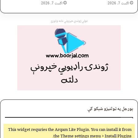
اگست 7, 2026
اگست 7, 2026
ټولې ژوندۍ خپرونې دلته واورئ
بورجل په ټولنیزو شبکو کې
This widget requries the Arqam Lite Plugin, You can install it from
the Theme settings menu > Install Plugins.