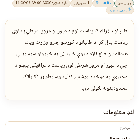
روان خبر
Security
1 سرچینې
تازه شوی: 2026-06-29 11:20:07
🎙 راډیو واورئ
طالبانو د ټرافیک ریاست نوم د عبور او مرور شرطې په لوی
ریاست بدل کړ. د طالبانو د کورنیو چارو وزارت ویاند
عبدالمتین قانع تازه د یوې خبرپاڼې په خپرولو سره ویلي،
چې د عبور او مرور شرطې لوی ریاست د ترافیکي پېښو د
مخنیوي په موخه د یوشمېر نقلیه وسایطو پر تګ‌راتګ
محدودیتونه لګولي دي.
لنډ معلومات
موضوع