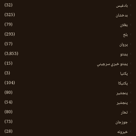
(32)
بادغیس
(325)
بدخشان
(79)
بغلان
(293)
بلخ
(57)
پروان
(3،853)
پښتو
(15)
پښتو خبري سرچينې
(3)
پکتيا
(104)
پکتیکا
(80)
پنجشیر
(54)
پنجشېر
(80)
تخار
(73)
جوزجان
(28)
خبرونه