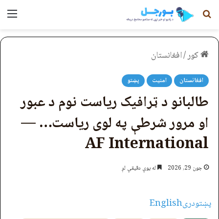
لټون
مېن
کور
/
افغانستان
افغانستان
امنیت
پښتو
طالبانو د ټرافیک ریاست نوم د عبور
او مرور شرطې په لوی ریاست… —
AF International
جون 29, 2026
له یوې دقیقې لږ
پښتو
دری
English