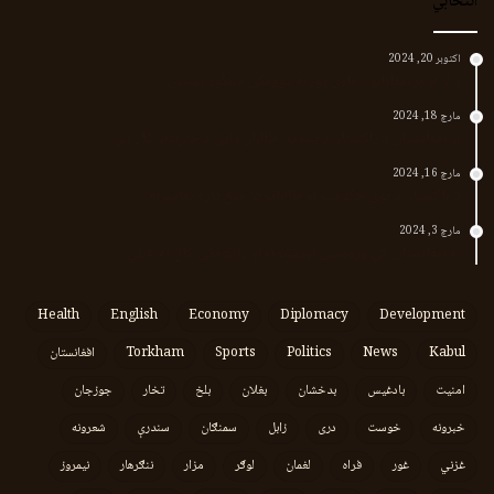
انتخابي
اکتوبر 20, 2024
د لر او بر افغانانو د نارې پورته کوونکی منظور پښتین
مارچ 18, 2024
پر افغانستان د پاکستان بریدونه؛ طالبان وايي د جنرالانو کار دی
مارچ 16, 2024
د پاکستان د نوي حکومت او طالبانو تر منځ تازه تماسونه
مارچ 3, 2024
په افغانستان کې وروستي اورښتونه او راتلونکي کال ته هیلې
Health
English
Economy
Diplomacy
Development
Kabul
News
Politics
Sports
Torkham
افغانستان
امنیت
بادغیس
بدخشان
بغلان
بلخ
تخار
جوزجان
خبرونه
خوست
دری
زابل
سمنګان
سندرې
شعرونه
غزني
غور
فراه
لغمان
لوګر
مزار
ننګرهار
نیمروز