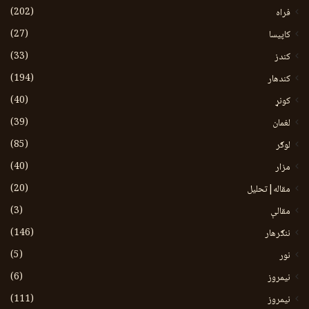
(202)
فراه
(27)
کاپیسا
(33)
کندز
(194)
کندهار
(40)
کونړ
(39)
لغمان
(85)
لوګر
(40)
مزار
(20)
مقاله|تحلیل
(3)
مقالې
(146)
ننګرهار
(5)
نور
(6)
نيمروز
(111)
نیمروز