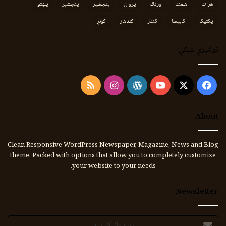
هرات
هلمند
وردګ
پروان
پنجشیر
پنجشېر
پښتو
پکتیکا
کاپیسا
کندز
کندهار
کونړ
ټولنیزې شبکې
Instagram
RSS
WordPress
YouTube
Facebook
X
About
Clean Responsive WordPress Newspaper, Magazine, News and Blog
theme. Packed with options that allow you to completely customize
your website to your needs.
Newsletter
برېښنالیک