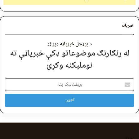
خبرپاڼه
د بورجل خبرپاڼه ډېر ژر
له رنګارنګ موضوعاتو ډکې خبرپاڼې ته
نوملیکنه وکړئ
برېښنالیک
پته