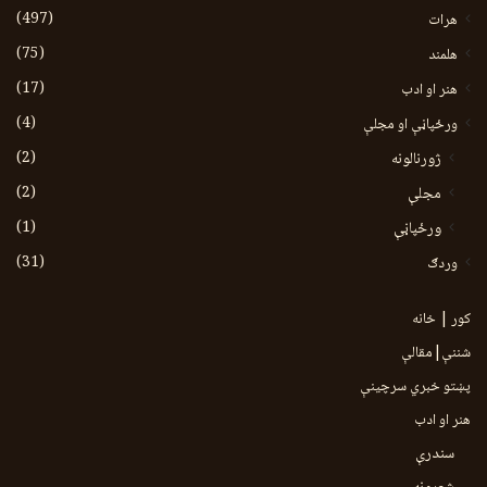
(497)
هرات
(75)
هلمند
(17)
هنر او ادب
(4)
ورځپاڼې او مجلې
(2)
ژورنالونه
(2)
مجلې
(1)
ورځپاڼې
(31)
وردګ
کور | خانه
شننې|مقالې
پښتو خبري سرچينې
هنر او ادب
سندرې