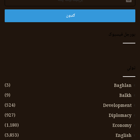
پته
بورجل فیسبوک
ټولي
(3)
Baghlan
(9)
Balkh
(524)
Development
(927)
Diplomacy
(1،180)
Economy
(3،853)
English