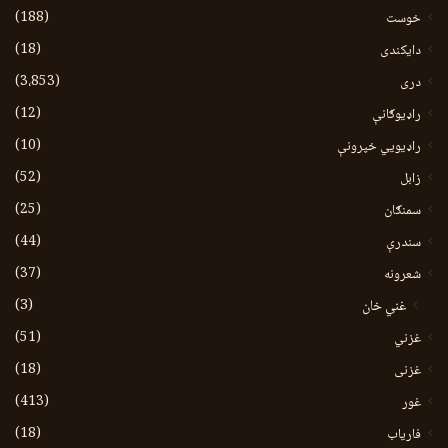
(188)
خوست
(18)
دایکندی
(3،853)
دری
(12)
راډیوګانې
(10)
راډیويي خپرونې
(52)
زابل
(25)
سمنګان
(44)
سندرې
(37)
شعرونه
(3)
غني خان
(51)
غزني
(18)
غزنی
(413)
غور
(18)
فاریاب