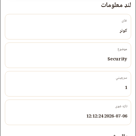
لنډ معلومات
ځای
کونړ
موضوع
Security
سرچینې
1
تازه شوی
2026-07-06 12:12:24