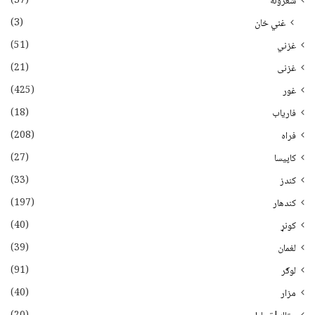
(37)
شعرونه
(3)
غني خان
(51)
غزني
(21)
غزنی
(425)
غور
(18)
فاریاب
(208)
فراه
(27)
کاپیسا
(33)
کندز
(197)
کندهار
(40)
کونړ
(39)
لغمان
(91)
لوګر
(40)
مزار