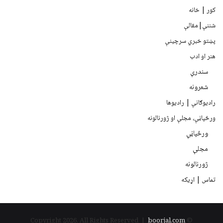
کور | خانه
شننې|مقالې
پښتو خبري سرچينې
هنر او ادب
سندرې
شعرونه
رادیوګانې | رادیوها
ورځپاڼې، مجلې او ژورنالونه
ورځپاڼې
مجلې
ژورنالونه
تماس | اړیکه
boorjal.com
© Copyright 2026, All Rights Reserved |