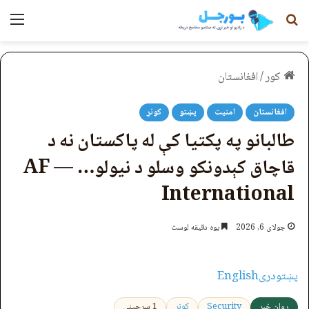
لټون
مېن
کور
/
افغانستان
افغانستان
امنیت
پښتو
کونړ
طالبانو په پکتیا کې له پاکستان نه د
قاچاق کېدونکو وسلو د نیولو… — AF
International
جولای 6, 2026
یوه دقیقه لوست
پښتو
دری
English
روان خبر
Security
کونړ
1 سرچینې