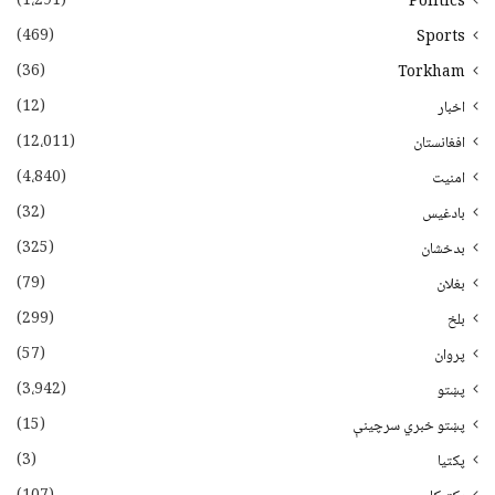
(1،291)
Politics
(469)
Sports
(36)
Torkham
(12)
اخبار
(12،011)
افغانستان
(4،840)
امنیت
(32)
بادغیس
(325)
بدخشان
(79)
بغلان
(299)
بلخ
(57)
پروان
(3،942)
پښتو
(15)
پښتو خبري سرچينې
(3)
پکتيا