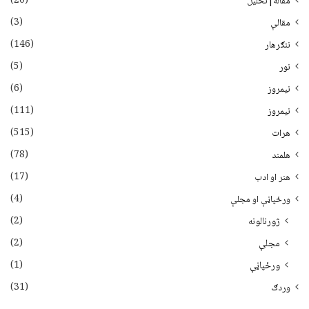
(20)
مقاله|تحلیل
(3)
مقالې
(146)
ننګرهار
(5)
نور
(6)
نيمروز
(111)
نیمروز
(515)
هرات
(78)
هلمند
(17)
هنر او ادب
(4)
ورځپاڼې او مجلې
(2)
ژورنالونه
(2)
مجلې
(1)
ورځپاڼې
(31)
وردګ