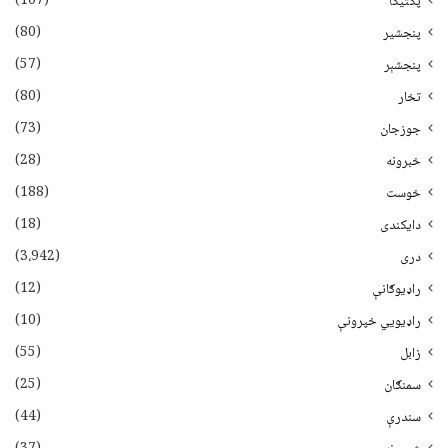
(107)
پکتیکا
(80)
پنجشیر
(57)
پنجشېر
(80)
تخار
(73)
جوزجان
(28)
خبرونه
(188)
خوست
(18)
دایکندی
(3،942)
دری
(12)
راډیوګانې
(10)
راډیويي خپرونې
(55)
زابل
(25)
سمنګان
(44)
سندرې