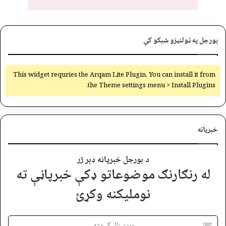
بورجل په ټولنیزو شبکو کې
This widget requries the Arqam Lite Plugin, You can install it from
the Theme settings menu > Install Plugins.
خبرپاڼه
د بورجل خبرپاڼه ډېر ژر
له رنګارنګ موضوعاتو ډکې خبرپاڼې ته
نوملیکنه وکړئ
برېښنالیک