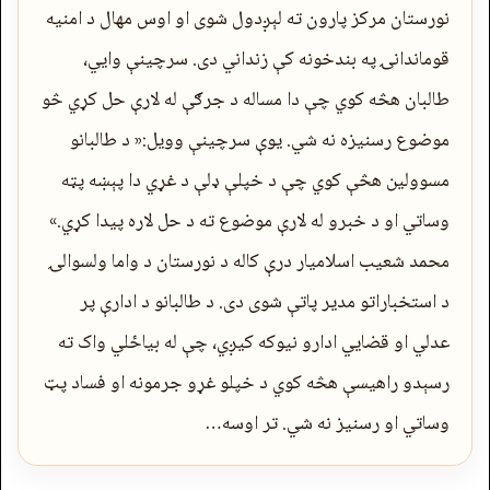
نورستان مرکز پارون ته لېږدول شوی او اوس مهال د امنیه
قوماندانۍ په بندخونه کې زنداني دی. سرچینې وايي،
طالبان هڅه کوي چې دا مساله د جرګې له لارې حل کړي څو
موضوع رسنیزه نه شي. یوې سرچینې وویل:« د طالبانو
مسوولین هڅې کوي چې د خپلې ډلې د غړي دا پېښه پټه
وساتي او د خبرو له لارې موضوع ته د حل لاره پیدا کړي.»
محمد شعیب اسلامیار درې کاله د نورستان د واما ولسوالۍ
د استخباراتو مدیر پاتې شوی دی. د طالبانو د ادارې پر
عدلي او قضايي ادارو نیوکه کیږي، چې له بیاځلي واک ته
رسېدو راهیسې هڅه کوي د خپلو غړو جرمونه او فساد پټ
وساتي او رسنیز نه شي. تر اوسه…