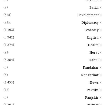
(3)
Baghlan
(9)
Balkh
(545)
Development
(945)
Diplomacy
(1،192)
Economy
(3،942)
English
(1،274)
Health
(24)
Herat
(5،284)
Kabul
(6)
Kandahar
(6)
Nangarhar
(1،455)
News
(12)
Paktika
(6)
Panjshir