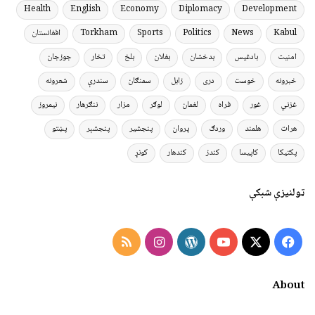
Health
English
Economy
Diplomacy
Development
Kabul
News
Politics
Sports
Torkham
افغانستان
امنیت
بادغیس
بدخشان
بغلان
بلخ
تخار
جوزجان
خبرونه
خوست
دری
زابل
سمنګان
سندرې
شعرونه
غزني
غور
فراه
لغمان
لوګر
مزار
ننګرهار
نیمروز
هرات
هلمند
وردګ
پروان
پنجشیر
پنجشېر
پښتو
پکتیکا
کاپیسا
کندز
کندهار
کونړ
ټولنیزې شبکې
Instagram
RSS
WordPress
YouTube
Facebook
X
About