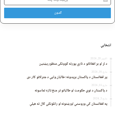
پته
انتخابي
اکتوبر 20, 2024
د لر او بر افغانانو د نارې پورته کوونکی منظور پښتین
مارچ 18, 2024
پر افغانستان د پاکستان بریدونه؛ طالبان وايي د جنرالانو کار دی
مارچ 16, 2024
د پاکستان د نوي حکومت او طالبانو تر منځ تازه تماسونه
مارچ 3, 2024
په افغانستان کې وروستي اورښتونه او راتلونکي کال ته هیلې