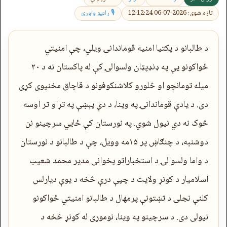
تازه شوی: 2026-07-06 12:12:24
🎙 راډیو واورئ
د طالبانو د پکتیا امنیه قوماندانۍ ویلي، چې امنیتي
ځواکونو یې په ډنډپټان ولسوالۍ کې له پاکستان نه د ۲۰
میله تومانچو او څلورو کلاشنکوفونو د قاچاق مخنیوی کړی
دی. د یادې قوماندانۍ په وینا، د دې پېښې په تړاو تر اوسه
څوک نه دي نیول شوي. په نورستان کې ځايي سرچینو نن
دوشنبه، د چنګاښ پر ۱۵مه وویل، چې د طالبانو د نورستان
د واما ولسوالۍ د استخباراتو پخوانی مدیر محمد شعیب
اسلامیار د کونړ ولایت د چپې درې څخه د یوې دیارلس
کلنې نجلۍ د تښتونې پرمهال د طالبانو امنیتي ځواکونو
نیولی دی. د سرچینو په وینا، نوموړی له کونړ څخه د