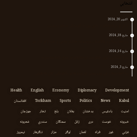
انتخابي
اکتوبر 20, 2024
د لر او بر افغانانو د نارې پورته کوونکی منظور پښتین
مارچ 18, 2024
پر افغانستان د پاکستان بریدونه؛ طالبان وايي د جنرالانو کار دی
مارچ 16, 2024
د پاکستان د نوي حکومت او طالبانو تر منځ تازه تماسونه
مارچ 3, 2024
په افغانستان کې وروستي اورښتونه او راتلونکي کال ته هیلې
Health
English
Economy
Diplomacy
Development
Kabul
News
Politics
Sports
Torkham
افغانستان
امنیت
بادغیس
بدخشان
بغلان
بلخ
تخار
جوزجان
خبرونه
خوست
دری
زابل
سمنګان
سندرې
شعرونه
غزني
غور
فراه
لغمان
لوګر
مزار
ننګرهار
نیمروز