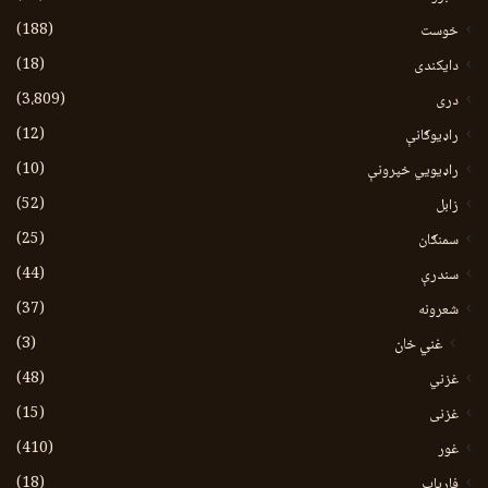
(188)
خوست
(18)
دایکندی
(3،809)
دری
(12)
راډیوګانې
(10)
راډیويي خپرونې
(52)
زابل
(25)
سمنګان
(44)
سندرې
(37)
شعرونه
(3)
غني خان
(48)
غزني
(15)
غزنی
(410)
غور
(18)
فاریاب