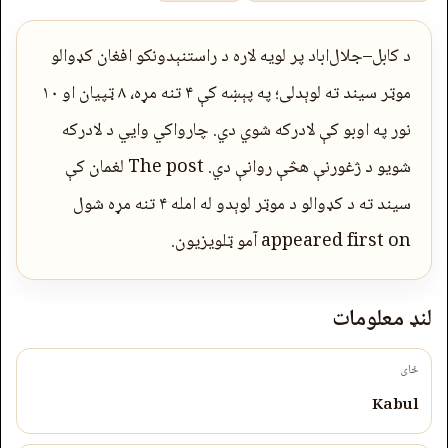
د کابل–جلال‌اباد پر لویه لاره د راستنېدونکو افغان کډوالو
موټر سیند ته لوېدلی؛ په پېښه کې ۴ تنه مړه، ۸ ټپیان او ۱۰
نور په اوبو کې لادرکه شوي دي. چارواکي وایي د لادرکه
شویو د ژغورنې هڅې روانې دي. The post لغمان کې
سیند ته د کډوالو د موټر لوېدو له امله ۴ تنه مړه شول
appeared first on آمو ټلویزیون.
لنډ معلومات
ځای
Kabul