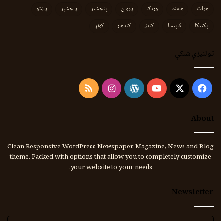
هرات
هلمند
وردګ
پروان
پنجشیر
پنجشېر
پښتو
پکتیکا
کاپیسا
کندز
کندهار
کونړ
ټولنیزې شبکې
Instagram
RSS
WordPress
YouTube
Facebook
X
About
Clean Responsive WordPress Newspaper, Magazine, News and Blog
theme. Packed with options that allow you to completely customize
your website to your needs.
Newsletter
برېښنالیک