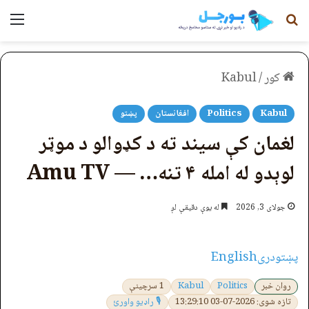
لټون
مېن
کور
/
Kabul
Kabul
Politics
افغانستان
پښتو
لغمان کې سیند ته د کډوالو د موټر
لوېدو له امله ۴ تنه… — Amu TV
جولای 3, 2026
له یوې دقیقې لږ
پښتو
دری
English
روان خبر
Politics
Kabul
1 سرچینې
تازه شوی: 2026-07-03 13:29:10
🎙 راډیو واورئ