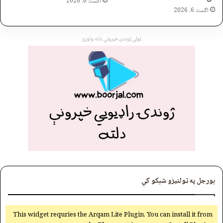
اگست 6, 2026
اگست 6, 2026
ټولې ژوندۍ خپرونې دلته واورئ
بورجل په ټولنیزو شبکو کې
This widget requries the Arqam Lite Plugin, You can install it from