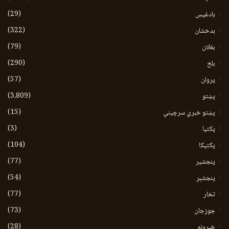
(29)
بادغیس
(322)
بدخشان
(79)
بغلان
(290)
بلخ
(57)
پروان
(3،809)
پښتو
(15)
پښتو خبري سرچينې
(3)
پکتيا
(104)
پکتیکا
(77)
پنجشیر
(54)
پنجشېر
(77)
تخار
(73)
جوزجان
(28)
خبرونه