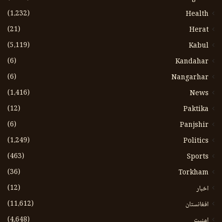
(1،232)
Health
(21)
Herat
(5،119)
Kabul
(6)
Kandahar
(6)
Nangarhar
(1،416)
News
(12)
Paktika
(6)
Panjshir
(1،249)
Politics
(463)
Sports
(36)
Torkham
(12)
اخبار
(11،612)
افغانستان
(4،648)
امنیت