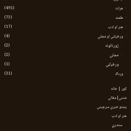
(491)
هرات
(75)
هلمند
(17)
هنر او ادب
(4)
ورځپاڼې او مجلې
(2)
ژورنالونه
(2)
مجلې
(1)
ورځپاڼې
(31)
وردګ
کور | خانه
شننې|مقالې
پښتو خبري سرچينې
هنر او ادب
سندرې