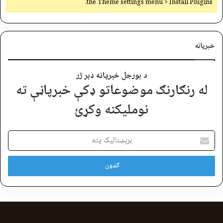
the Theme settings menu > Install Plugins.
خبرپاڼه
د بورجل خبرپاڼه ډېر ژر
له رنګارنګ موضوعاتو ډکې خبرپاڼې ته
نوملیکنه وکړئ
برېښنالیک
پته