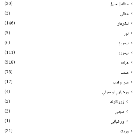
(20)
مقاله|تحلیل
(3)
مقالې
(146)
ننګرهار
(5)
نور
(6)
نيمروز
(111)
نیمروز
(518)
هرات
(78)
هلمند
(17)
هنر او ادب
(4)
ورځپاڼې او مجلې
(2)
ژورنالونه
(2)
مجلې
(1)
ورځپاڼې
(31)
وردګ