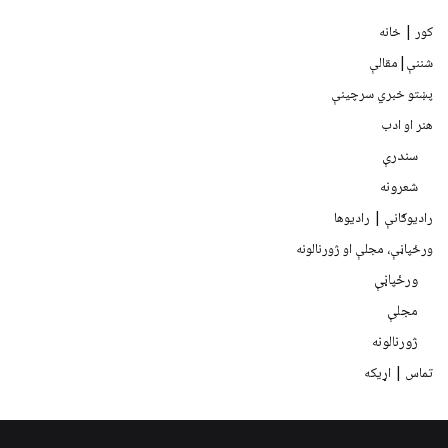
کور | خانه
شننې|مقالې
پښتو خبري سرچينې
هنر او ادب
سندرې
شعرونه
رادیوګانې | رادیوها
ورځپاڼې، مجلې او ژورنالونه
ورځپاڼې
مجلې
ژورنالونه
تماس | اړیکه