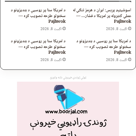
اسوشیټېډ پرېس: ایران د هرمز تنګي له
د امریکا سنا پر روسیې د بندیزونو د
عملي کنټروله پر امریکا د فشار… —
سختولو طرحه تصویب کړه —
Pajhwok
Pajhwok
اگست 8, 2026
اگست 8, 2026
د امریکا سنا پر روسیې د بندیزونو د
د امریکا سنا پر روسیې د بندیزونو د
سختولو طرحه تصویب کړه —
سختولو طرحه تصویب کړه —
Pajhwok
Pajhwok
اگست 8, 2026
اگست 8, 2026
ټولې ژوندۍ خپرونې دلته واورئ