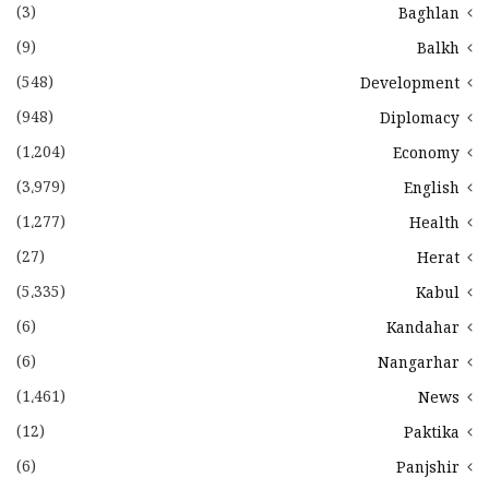
(3)
Baghlan
(9)
Balkh
(548)
Development
(948)
Diplomacy
(1،204)
Economy
(3،979)
English
(1،277)
Health
(27)
Herat
(5،335)
Kabul
(6)
Kandahar
(6)
Nangarhar
(1،461)
News
(12)
Paktika
(6)
Panjshir