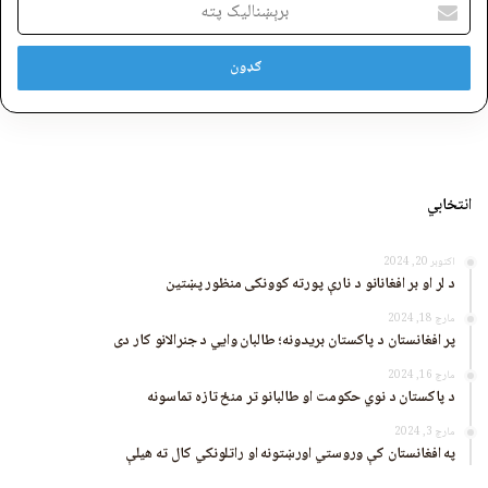
پته
انتخابي
اکتوبر 20, 2024
د لر او بر افغانانو د نارې پورته کوونکی منظور پښتین
مارچ 18, 2024
پر افغانستان د پاکستان بریدونه؛ طالبان وايي د جنرالانو کار دی
مارچ 16, 2024
د پاکستان د نوي حکومت او طالبانو تر منځ تازه تماسونه
مارچ 3, 2024
په افغانستان کې وروستي اورښتونه او راتلونکي کال ته هیلې