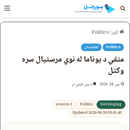
لټون
مېن
کور
/
Politics
Politics
افغانستان
متقي د یوناما له نوي مرستیال سره
وکتل
جون 28, 2026
له یوې دقیقې لږ
1 sources
Politics
Developing
Updated 2026-06-28 09:45:40