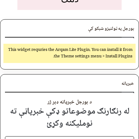
بورجل په ټولنیزو شبکو کې
This widget requries the Arqam Lite Plugin, You can install it from
the Theme settings menu > Install Plugins.
خبرپاڼه
د بورجل خبرپاڼه ډېر ژر
له رنګارنګ موضوعاتو ډکې خبرپاڼې ته
نوملیکنه وکړئ
برېښنالیک