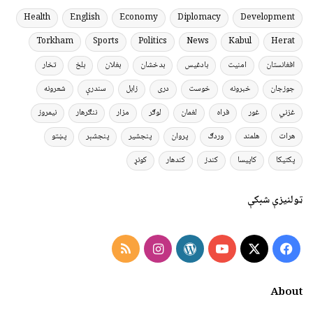
Health
English
Economy
Diplomacy
Development
Torkham
Sports
Politics
News
Kabul
Herat
افغانستان
امنیت
بادغیس
بدخشان
بغلان
بلخ
تخار
جوزجان
خبرونه
خوست
دری
زابل
سندرې
شعرونه
غزني
غور
فراه
لغمان
لوګر
مزار
ننګرهار
نیمروز
هرات
هلمند
وردګ
پروان
پنجشیر
پنجشېر
پښتو
پکتیکا
کاپیسا
کندز
کندهار
کونړ
ټولنیزې شبکې
Instagram
RSS
WordPress
YouTube
Facebook
X
About