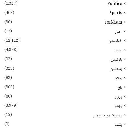
(1،327)
Politics
(469)
Sports
(36)
Torkham
(12)
اخبار
(12،122)
افغانستان
(4،888)
امنیت
(32)
بادغیس
(325)
بدخشان
(82)
بغلان
(305)
بلخ
(60)
پروان
(3،979)
پښتو
(15)
پښتو خبري سرچينې
(3)
پکتيا