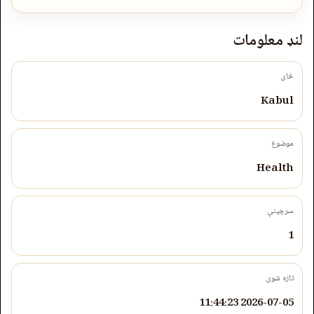
لنډ معلومات
ځای
Kabul
موضوع
Health
سرچینې
1
تازه شوی
2026-07-05 11:44:23