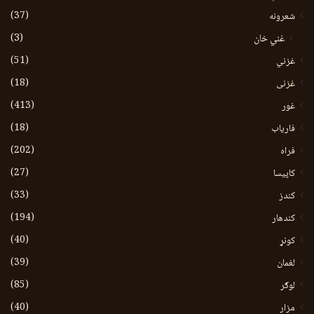
(37)
شعرونه
(3)
غني خان
(51)
غزني
(18)
غزنی
(413)
غور
(18)
فاریاب
(202)
فراه
(27)
کاپیسا
(33)
کندز
(194)
کندهار
(40)
کونړ
(39)
لغمان
(85)
لوګر
(40)
مزار