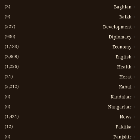
(3)
Baghlan
(9)
Balkh
(527)
Development
(930)
Diplomacy
(1،183)
Economy
(3،868)
English
(1،256)
Health
(21)
Herat
(5،212)
Kabul
(6)
Kandahar
(6)
Nangarhar
(1،431)
News
(12)
Paktika
(6)
Panjshir