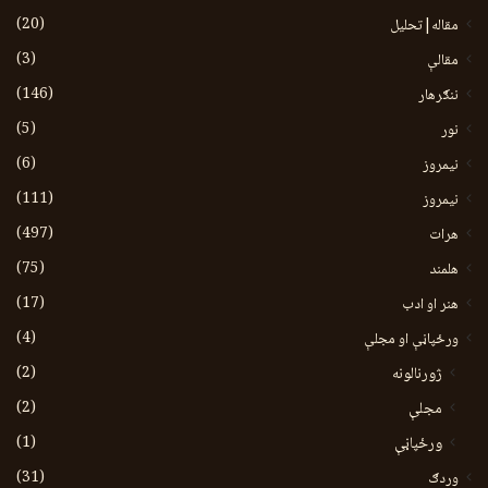
(20)
مقاله|تحلیل
(3)
مقالې
(146)
ننګرهار
(5)
نور
(6)
نيمروز
(111)
نیمروز
(497)
هرات
(75)
هلمند
(17)
هنر او ادب
(4)
ورځپاڼې او مجلې
(2)
ژورنالونه
(2)
مجلې
(1)
ورځپاڼې
(31)
وردګ