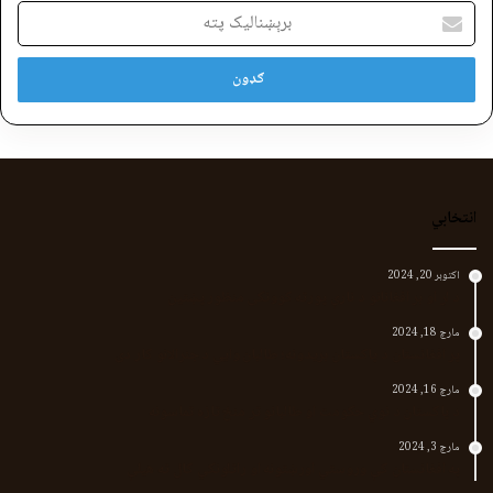
برېښنالیک
پته
انتخابي
اکتوبر 20, 2024
د لر او بر افغانانو د نارې پورته کوونکی منظور پښتین
مارچ 18, 2024
پر افغانستان د پاکستان بریدونه؛ طالبان وايي د جنرالانو کار دی
مارچ 16, 2024
د پاکستان د نوي حکومت او طالبانو تر منځ تازه تماسونه
مارچ 3, 2024
په افغانستان کې وروستي اورښتونه او راتلونکي کال ته هیلې