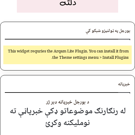
بورجل په ټولنیزو شبکو کې
This widget requries the Arqam Lite Plugin, You can install it from
the Theme settings menu > Install Plugins.
خبرپاڼه
د بورجل خبرپاڼه ډېر ژر
له رنګارنګ موضوعاتو ډکې خبرپاڼې ته
نوملیکنه وکړئ