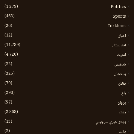
(1،279)
Politics
(463)
Sports
(36)
Torkham
(12)
اخبار
(11،789)
افغانستان
(4،720)
امنیت
(32)
بادغیس
(325)
بدخشان
(79)
بغلان
(293)
بلخ
(57)
پروان
(3،868)
پښتو
(15)
پښتو خبري سرچينې
(3)
پکتيا