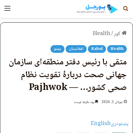
لټون
مېن
کور
/
Health
Health
Kabul
افغانستان
پښتو
متقی با رئیس دفتر منطقه‌ای سازمان
جهانی صحت دربارۀ تقویت نظام
صحی کشور… — Pajhwok
جولای 5, 2026
یوه دقیقه لوست
پښتو
دری
English