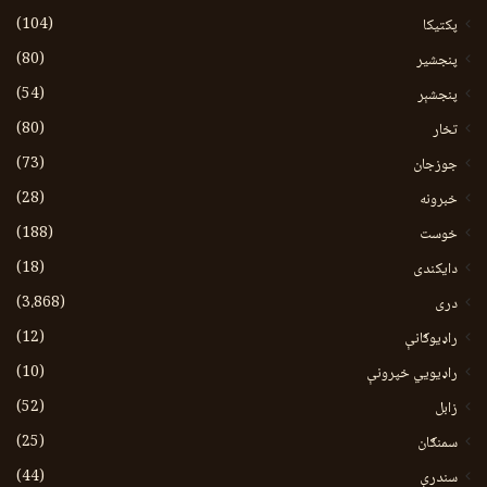
(104)
پکتیکا
(80)
پنجشیر
(54)
پنجشېر
(80)
تخار
(73)
جوزجان
(28)
خبرونه
(188)
خوست
(18)
دایکندی
(3،868)
دری
(12)
راډیوګانې
(10)
راډیويي خپرونې
(52)
زابل
(25)
سمنګان
(44)
سندرې