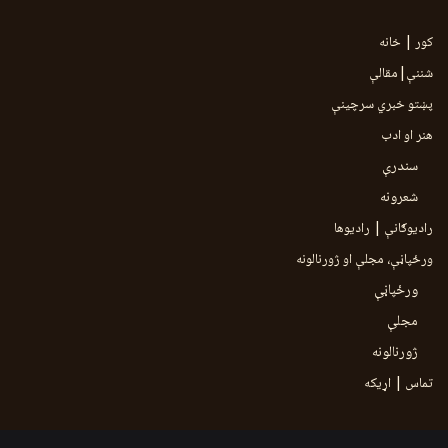
کور | خانه
شننې|مقالې
پښتو خبري سرچينې
هنر او ادب
سندرې
شعرونه
رادیوګانې | رادیوها
ورځپاڼې، مجلې او ژورنالونه
ورځپاڼې
مجلې
ژورنالونه
تماس | اړیکه