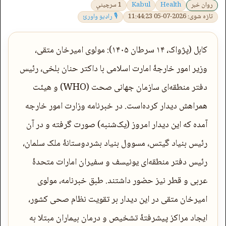
روان خبر
Health
Kabul
1 سرچینې
تازه شوی: 2026-07-05 11:44:23
🎙 راډیو واورئ
کابل (پژواک، ۱۴ سرطان ۱۴۰۵): مولوی امیرخان متقی،
وزیر امور خارجۀ امارت اسلامی با داکتر حنان بلخی، رئیس
دفتر منطقه‌ای سازمان جهانی صحت (WHO) و هیئت
همراهش دیدار کرده‌است. در خبرنامه وزارت امور خارجه
آمده‌ که این دیدار امروز (یک‌شنبه) صورت گرفته و در آن
رئیس بنیاد گیتس، مسوول بنیاد بشردوستانۀ ملک سلمان،
رئیس دفتر منطقه‌ای یونیسف و سفیران امارات متحدۀ
عربی و قطر نیز حضور داشتند. طبق خبرنامه، مولوی
امیرخان متقی در این دیدار بر تقویت نظام صحی کشور،
ایجاد مراکز پیشرفتۀ تشخیص و درمان بیماران مبتلا به