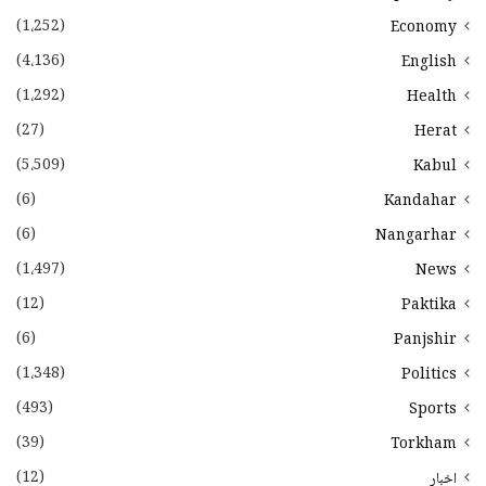
(1،252)
Economy
(4،136)
English
(1،292)
Health
(27)
Herat
(5،509)
Kabul
(6)
Kandahar
(6)
Nangarhar
(1،497)
News
(12)
Paktika
(6)
Panjshir
(1،348)
Politics
(493)
Sports
(39)
Torkham
(12)
اخبار