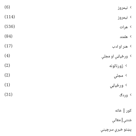
(6)
نيمروز
(114)
نیمروز
(536)
هرات
(84)
هلمند
(17)
هنر او ادب
(4)
ورځپاڼې او مجلې
(2)
ژورنالونه
(2)
مجلې
(1)
ورځپاڼې
(31)
وردګ
کور | خانه
شننې|مقالې
پښتو خبري سرچينې