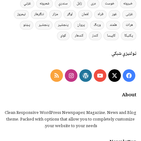
خبرونه
خوست
دری
زابل
سندرې
شعرونه
غزني
غزنی
غور
فراه
لغمان
لوګر
مزار
ننګرهار
نیمروز
هرات
هلمند
وردګ
پروان
پنجشیر
پنجشېر
پښتو
پکتیکا
کاپیسا
کندز
کندهار
کونړ
ټولنیزې شبکې
Instagram
RSS
WordPress
YouTube
Facebook
X
About
Clean Responsive WordPress Newspaper, Magazine, News and Blog
theme. Packed with options that allow you to completely customize
your website to your needs.