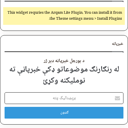
This widget requries the Arqam Lite Plugin, You can install it from
the Theme settings menu > Install Plugins.
خبرپاڼه
د بورجل خبرپاڼه ډېر ژر
له رنګارنګ موضوعاتو ډکې خبرپاڼې ته
نوملیکنه وکړئ
برېښنالیک
پته