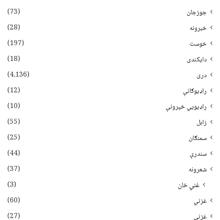
(73)
جوزجان
(28)
خبرونه
(197)
خوست
(18)
دایکندی
(4،136)
دری
(12)
راډیوګانې
(10)
راډیويي خپرونې
(55)
زابل
(25)
سمنګان
(44)
سندرې
(37)
شعرونه
(3)
غني خان
(60)
غزني
(27)
غزنی