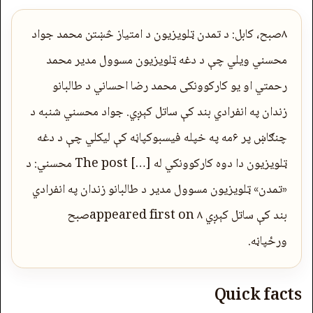
۸صبح، کابل: د تمدن ټلویزیون د امتیاز څښتن محمد جواد
محسني ویلي چې د دغه ټلویزیون مسوول مدیر محمد
رحمتي او یو کارکوونکی محمد رضا احساني د طالبانو
زندان په انفرادي بند کې ساتل کېږي. جواد محسني شنبه د
چنګاښ پر ۶مه په خپله فیسبوکپاڼه کې لیکلي چې د دغه
ټلویزیون دا دوه کارکوونکي له […] The post محسني: د
«تمدن» ټلویزیون مسوول مدیر د طالبانو زندان په انفرادي
بند کې ساتل کېږي appeared first on ۸صبح
ورځپاڼه.
Quick facts