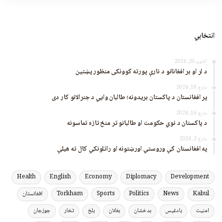
انتخابي
اکتوبر 20, 2024
د لر او بر افغانانو د نارې پورته کوونکی منظور پښتین
مارچ 18, 2024
پر افغانستان د پاکستان بریدونه؛ طالبان وايي د جنرالانو کار دی
مارچ 16, 2024
د پاکستان د نوي حکومت او طالبانو تر منځ تازه تماسونه
مارچ 3, 2024
په افغانستان کې وروستي اورښتونه او راتلونکي کال ته هیلې
Health
English
Economy
Diplomacy
Development
Kabul
News
Politics
Sports
Torkham
افغانستان
امنیت
بادغیس
بدخشان
بغلان
بلخ
تخار
جوزجان