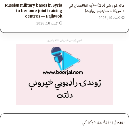
ماته غوږ شئ(13) – (په افغانستان کې
Russian military bases in Syria
د امریکا د جنایتونو روایت)
to become joint training
centres — Pajhwok
اگست 10, 2026
اگست 10, 2026
ټولې ژوندۍ خپرونې دلته واورئ
بورجل په ټولنیزو شبکو کې