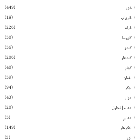
(449)
غور
(18)
فاریاب
(226)
فراه
(30)
کاپیسا
(36)
کندز
(206)
کندهار
(40)
کونړ
(39)
لغمان
(94)
لوګر
(43)
مزار
(20)
مقاله|تحلیل
(3)
مقالې
(149)
ننګرهار
(5)
نور