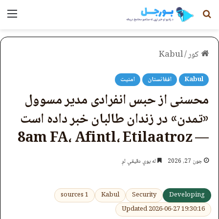
لټون
مېن
کور
/
Kabul
Kabul
افغانستان
امنیت
محسنی از حبس انفرادی مدیر مسوول
«تمدن» در زندان طالبان خبر داده است
— 8am FA، Afintl، Etilaatroz
جون 27, 2026
له یوې دقیقې لږ
1 sources
Kabul
Security
Developing
Updated 2026-06-27 19:30:16