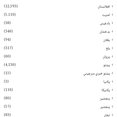
(12،593)
افغانستان
(5،116)
امنیت
(38)
بادغیس
(346)
بدخشان
(94)
بغلان
(317)
بلخ
(60)
پروان
(4،136)
پښتو
(15)
پښتو خبري سرچينې
(3)
پکتيا
(116)
پکتیکا
(80)
پنجشیر
(57)
پنجشېر
(83)
تخار