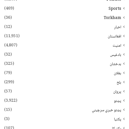
(469)
Sports
(36)
Torkham
(12)
اخبار
(11،951)
افغانستان
(4،807)
امنیت
(32)
بادغیس
(325)
بدخشان
(79)
بغلان
(299)
بلخ
(57)
پروان
(3،922)
پښتو
(15)
پښتو خبري سرچينې
(3)
پکتيا
(107)
پکتیکا