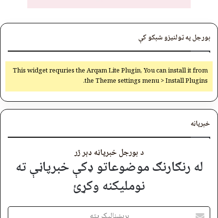
بورجل په ټولنیزو شبکو کې
This widget requries the Arqam Lite Plugin, You can install it from
the Theme settings menu > Install Plugins.
خبرپاڼه
د بورجل خبرپاڼه ډېر ژر
له رنګارنګ موضوعاتو ډکې خبرپاڼې ته
نوملیکنه وکړئ
برېښنالیک