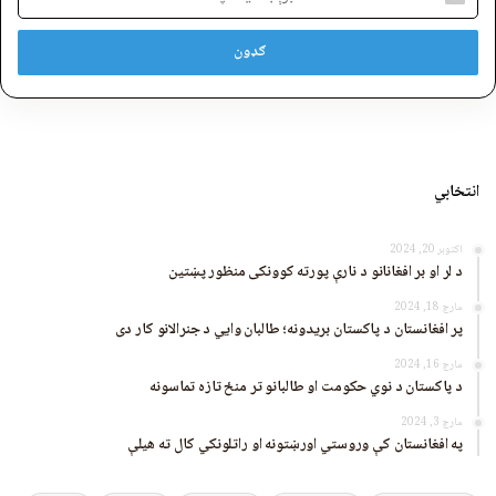
پته
انتخابي
اکتوبر 20, 2024
د لر او بر افغانانو د نارې پورته کوونکی منظور پښتین
مارچ 18, 2024
پر افغانستان د پاکستان بریدونه؛ طالبان وايي د جنرالانو کار دی
مارچ 16, 2024
د پاکستان د نوي حکومت او طالبانو تر منځ تازه تماسونه
مارچ 3, 2024
په افغانستان کې وروستي اورښتونه او راتلونکي کال ته هیلې