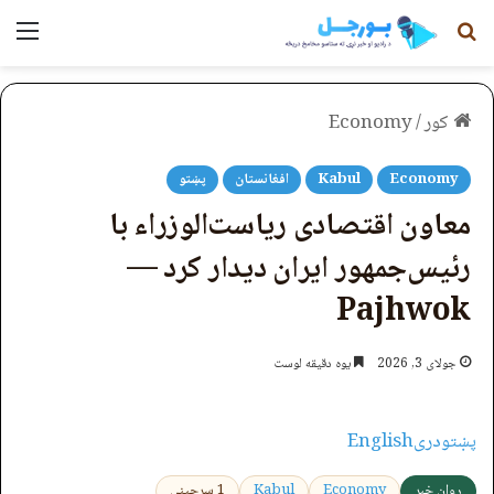
لټون
مېن
کور
/
Economy
Economy
Kabul
افغانستان
پښتو
معاون اقتصادی ریاست‌الوزراء با
رئیس‌جمهور ایران دیدار کرد —
Pajhwok
جولای 3, 2026
یوه دقیقه لوست
پښتو
دری
English
روان خبر
Economy
Kabul
1 سرچینې