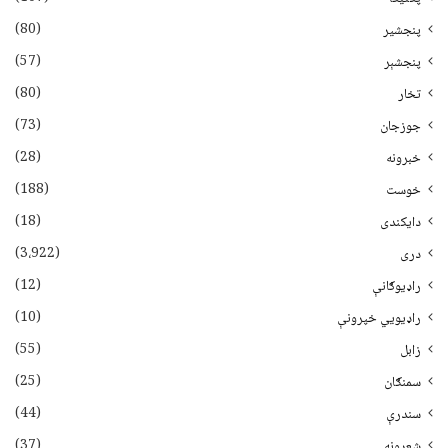
(80)
پنجشیر
(57)
پنجشېر
(80)
تخار
(73)
جوزجان
(28)
خبرونه
(188)
خوست
(18)
دایکندی
(3،922)
دری
(12)
راډیوګانې
(10)
راډیويي خپرونې
(55)
زابل
(25)
سمنګان
(44)
سندرې
(37)
شعرونه