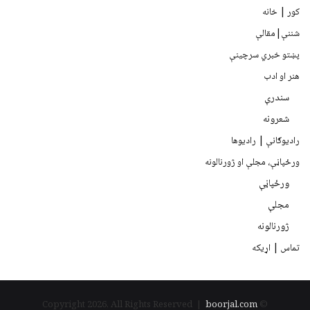
کور | خانه
شننې|مقالې
پښتو خبري سرچينې
هنر او ادب
سندرې
شعرونه
رادیوګانې | رادیوها
ورځپاڼې، مجلې او ژورنالونه
ورځپاڼې
مجلې
ژورنالونه
تماس | اړیکه
boorjal.com
© Copyright 2026, All Rights Reserved |