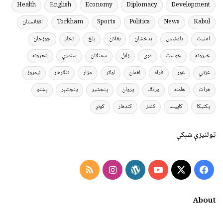
Health
English
Economy
Diplomacy
Development
Kabul
News
Politics
Sports
Torkham
افغانستان
امنیت
بادغیس
بدخشان
بغلان
بلخ
تخار
جوزجان
خبرونه
خوست
دری
زابل
سمنګان
سندرې
شعرونه
غزني
غور
فراه
لغمان
لوګر
مزار
ننګرهار
نیمروز
هرات
هلمند
وردګ
پروان
پنجشیر
پنجشېر
پښتو
پکتیکا
کاپیسا
کندز
کندهار
کونړ
ټولنیزې شبکې
Instagram
RSS
WordPress
YouTube
Facebook
X
About