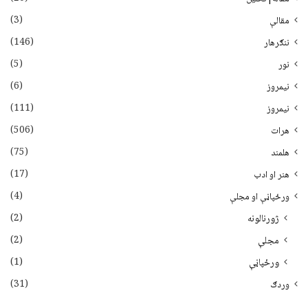
(3)
مقالې
(146)
ننګرهار
(5)
نور
(6)
نيمروز
(111)
نیمروز
(506)
هرات
(75)
هلمند
(17)
هنر او ادب
(4)
ورځپاڼې او مجلې
(2)
ژورنالونه
(2)
مجلې
(1)
ورځپاڼې
(31)
وردګ