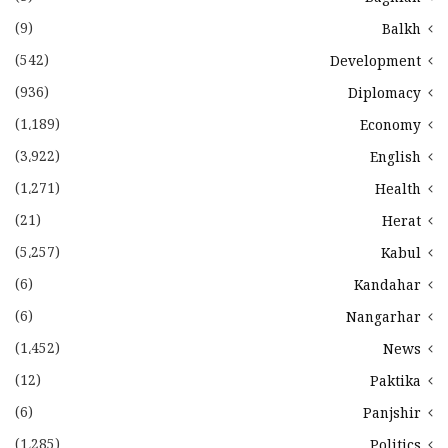
(9)
Balkh
(542)
Development
(936)
Diplomacy
(1،189)
Economy
(3،922)
English
(1،271)
Health
(21)
Herat
(5،257)
Kabul
(6)
Kandahar
(6)
Nangarhar
(1،452)
News
(12)
Paktika
(6)
Panjshir
(1،285)
Politics