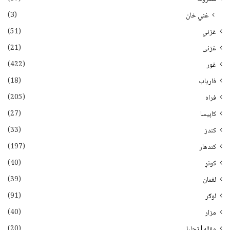
(3)
غني خان
(51)
غزني
(21)
غزنی
(422)
غور
(18)
فاریاب
(205)
فراه
(27)
کاپیسا
(33)
کندز
(197)
کندهار
(40)
کونړ
(39)
لغمان
(91)
لوګر
(40)
مزار
(20)
مقاله|تحلیل