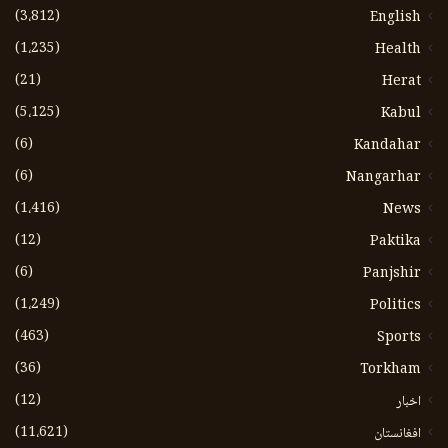
(3،812)
English
(1،235)
Health
(21)
Herat
(5،125)
Kabul
(6)
Kandahar
(6)
Nangarhar
(1،416)
News
(12)
Paktika
(6)
Panjshir
(1،249)
Politics
(463)
Sports
(36)
Torkham
(12)
اخبار
(11،621)
افغانستان