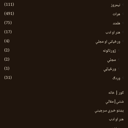
(111)
نیمروز
(491)
هرات
(75)
هلمند
(17)
هنر او ادب
(4)
ورځپاڼې او مجلې
(2)
ژورنالونه
(2)
مجلې
(1)
ورځپاڼې
(31)
وردګ
کور | خانه
شننې|مقالې
پښتو خبري سرچينې
هنر او ادب