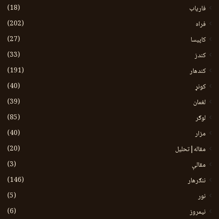
(18)
فاریاب
(202)
فراه
(27)
کاپیسا
(33)
کندز
(191)
کندهار
(40)
کونړ
(39)
لغمان
(85)
لوګر
(40)
مزار
(20)
مقاله|تحلیل
(3)
مقالې
(146)
ننګرهار
(5)
نور
(6)
نيمروز