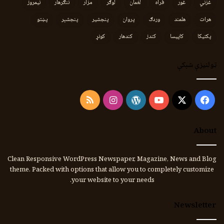
غزني
غور
فراه
لغمان
لوګر
مزار
ننګرهار
نیمروز
هرات
هلمند
وردګ
پروان
پنجشیر
پنجشېر
پښتو
پکتیکا
کاپیسا
کندز
کندهار
کونړ
ټولنیزې شبکې
Instagram
RSS
WordPress
YouTube
Facebook
X
About
Clean Responsive WordPress Newspaper, Magazine, News and Blog
theme. Packed with options that allow you to completely customize
your website to your needs.
Newsletter