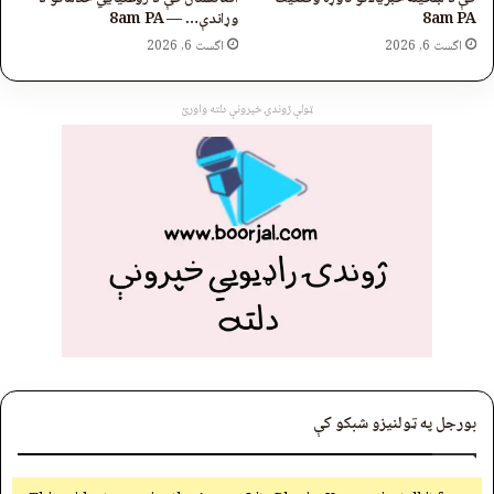
8am PA
وړاندې… — 8am PA
اگست 6, 2026
اگست 6, 2026
ټولې ژوندۍ خپرونې دلته واورئ
بورجل په ټولنیزو شبکو کې