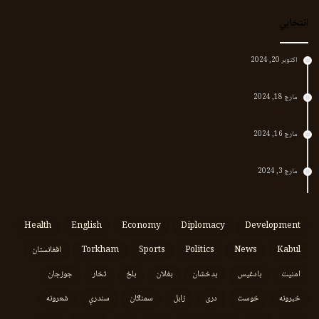
انتخابي
اکتوبر 20, 2024
د لر او بر افغانانو د نارې پورته کوونکی منظور پښتین
مارچ 18, 2024
پر افغانستان د پاکستان بریدونه؛ طالبان وايي د جنرالانو کار دی
مارچ 16, 2024
د پاکستان د نوي حکومت او طالبانو تر منځ تازه تماسونه
مارچ 3, 2024
په افغانستان کې وروستي اورښتونه او راتلونکي کال ته هیلې
Health
English
Economy
Diplomacy
Development
Kabul
News
Politics
Sports
Torkham
افغانستان
امنیت
بادغیس
بدخشان
بغلان
بلخ
تخار
جوزجان
خبرونه
خوست
دری
زابل
سمنګان
سندرې
شعرونه