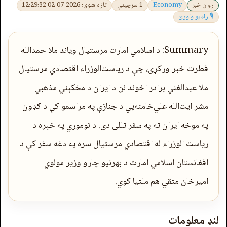
روان خبر
Economy
1 سرچینې
تازه شوی: 2026-07-02 12:29:32
🎙 راډیو واورئ
Summary: د اسلامي امارت مرستيال وياند ملا حمدالله
فطرت خبر ورکړی، چې د ریاست‌الوزراء اقتصادي مرستیال
ملا عبدالغني برادر اخوند نن د ایران د مخکېني مذهبي
مشر ایت‌الله علي‌خامنه‌يي د جنازې په مراسمو کې د ګډون
په موخه ایران ته په سفر تللی دی. د نوموړي په خبره د
رياست الوزراء له اقتصادي مرستيال سره په دغه سفر کې د
افغانستان اسلامي امارت د بهرنیو چارو وزیر مولوي
امیرخان متقي هم ملتیا کوي.
لنډ معلومات