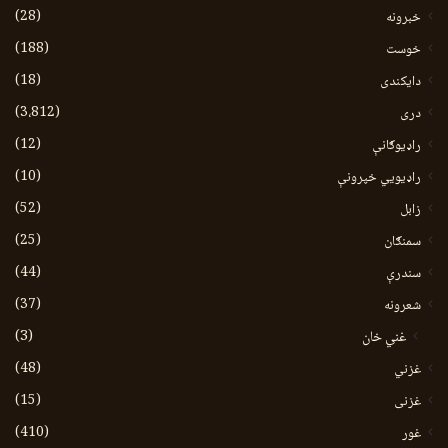
(28)
خبرونه
(188)
خوست
(18)
دایکندی
(3،812)
دری
(12)
راډیوګانې
(10)
راډیويي خپرونې
(52)
زابل
(25)
سمنګان
(44)
سندرې
(37)
شعرونه
(3)
غني خان
(48)
غزني
(15)
غزنی
(410)
غور