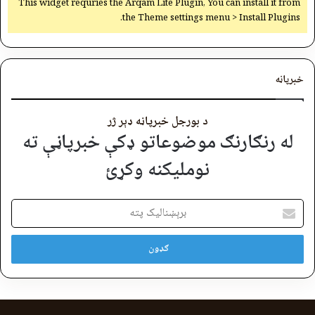
This widget requries the Arqam Lite Plugin, You can install it from
the Theme settings menu > Install Plugins.
خبرپاڼه
د بورجل خبرپاڼه ډېر ژر
له رنګارنګ موضوعاتو ډکې خبرپاڼې ته
نوملیکنه وکړئ
برېښنالیک
پته