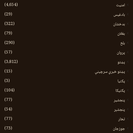
(4،654)
امنیت
(29)
بادغیس
(322)
بدخشان
(79)
بغلان
(290)
بلخ
(57)
پروان
(3،812)
پښتو
(15)
پښتو خبري سرچينې
(3)
پکتيا
(104)
پکتیکا
(77)
پنجشیر
(54)
پنجشېر
(77)
تخار
(73)
جوزجان