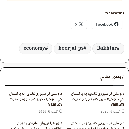
Share this:
X
Facebook
economy
boorjal-ps
Bakhtar
اړوندې مقالې
د وسلې تر سیوري لاندې؛ په پاکستان
د وسلې تر سیوري لاندې؛ په پاکستان
کې د ښځینه خبریالانو ناوړه وضعیت —
کې د ښځینه خبریالانو ناوړه وضعیت —
8am PA
8am PA
اگست 6, 2026
اگست 6, 2026
د وسلې تر سیوري لاندې؛ په پاکستان
د روغتیا نړیوال سازمان په ټول
کې د ښځینه خبریالانو ناوړه وضعیت —
افغانستان کې د روغتیايي خدماتو د