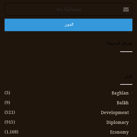
برېښنالیک
پته
بورجل فیسبوک
ټولي
(3)
Baghlan
(9)
Balkh
(521)
Development
(915)
Diplomacy
(1،168)
Economy