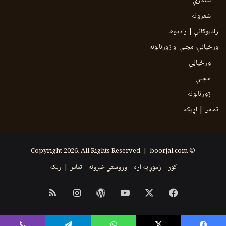
سندرې
شعرونه
رادیوګانې | رادیوها
ورځپاڼې، مجلې او ژورنالونه
ورځپاڼې
مجلې
ژورنالونه
تماس | اړیکه
boorjal.com
© Copyright 2026, All Rights Reserved |
کور
زموږ په اړه
وروستي خبرونه
تماس | اړیکه
Instagram
RSS
WordPress
YouTube
Facebook
X