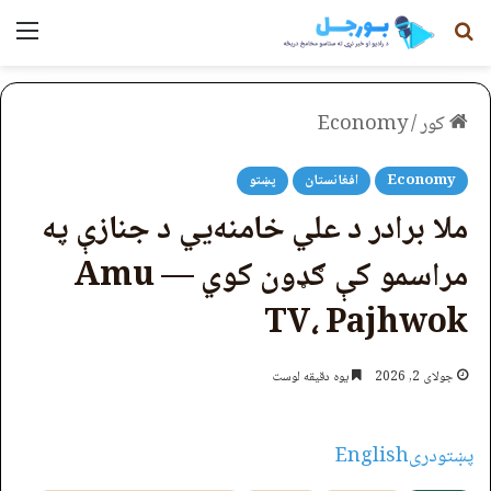
لټون
مېن
کور
/
Economy
Economy
افغانستان
پښتو
ملا برادر د علي خامنه‌يي د جنازې په
مراسمو کې ګډون کوي — Amu
TV، Pajhwok
جولای 2, 2026
یوه دقیقه لوست
پښتو
دری
English