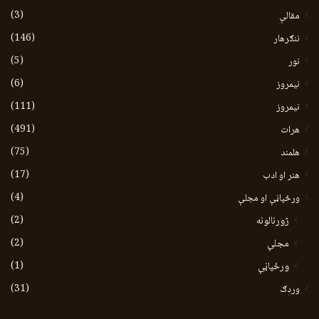
(3)
مقالې
(146)
ننګرهار
(5)
نور
(6)
نيمروز
(111)
نیمروز
(491)
هرات
(75)
هلمند
(17)
هنر او ادب
(4)
ورځپاڼې او مجلې
(2)
ژورنالونه
(2)
مجلې
(1)
ورځپاڼې
(31)
وردګ