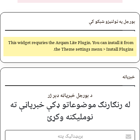
بورجل په ټولنیزو شبکو کې
This widget requries the Arqam Lite Plugin, You can install it from
the Theme settings menu > Install Plugins.
خبرپاڼه
د بورجل خبرپاڼه ډېر ژر
له رنګارنګ موضوعاتو ډکې خبرپاڼې ته
نوملیکنه وکړئ
برېښنالیک
پته