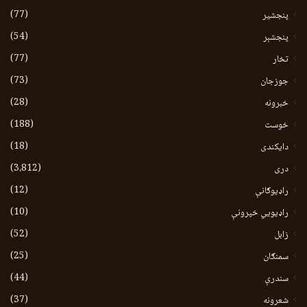
(77)
پنجشیر
(54)
پنجشېر
(77)
تخار
(73)
جوزجان
(28)
خبرونه
(188)
خوست
(18)
دایکندی
(3،812)
دری
(12)
راډیوګانې
(10)
راډیويي خپرونې
(52)
زابل
(25)
سمنګان
(44)
سندرې
(37)
شعرونه