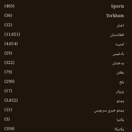
(463)
Sports
(36)
Torkham
(12)
اخبار
(11،621)
افغانستان
(4،654)
امنیت
(29)
بادغیس
(322)
بدخشان
(79)
بغلان
(290)
بلخ
(57)
پروان
(3،812)
پښتو
(15)
پښتو خبري سرچينې
(3)
پکتيا
(104)
پکتیکا