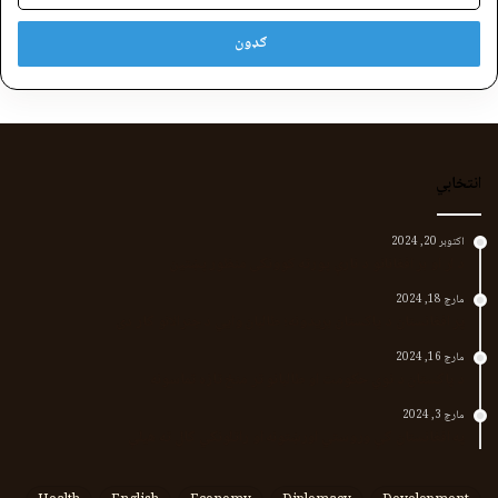
انتخابي
اکتوبر 20, 2024
د لر او بر افغانانو د نارې پورته کوونکی منظور پښتین
مارچ 18, 2024
پر افغانستان د پاکستان بریدونه؛ طالبان وايي د جنرالانو کار دی
مارچ 16, 2024
د پاکستان د نوي حکومت او طالبانو تر منځ تازه تماسونه
مارچ 3, 2024
په افغانستان کې وروستي اورښتونه او راتلونکي کال ته هیلې