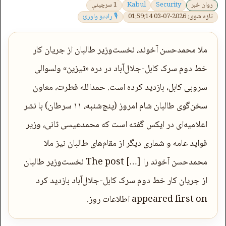
روان خبر
Security
Kabul
1 سرچینې
تازه شوی: 2026-07-03 01:59:14
🎙 راډیو واورئ
ملا محمدحسن آخوند، نخست‌وزیر طالبان از جریان کار
خط دوم سرک کابل-جلال‌آباد در دره «تیزین» ولسوالی
سروبی کابل، بازدید کرده است. حمدالله فطرت، معاون
سخن‌گوی طالبان شام امروز (پنج‌شنبه، ۱۱ سرطان) با نشر
اعلامیه‌ای در ایکس گفته است که محمدعیسی ثانی، وزیر
فواید عامه و شماری دیگر از مقام‌های طالبان نیز ملا
محمدحسن آخوند را […] The post نخست‌وزیر طالبان
از جریان کار خط دوم سرک کابل-جلال‌آباد بازدید کرد
appeared first on اطلاعات روز.