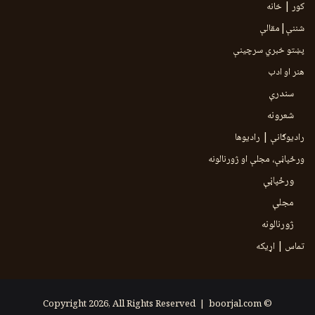
کور | خانه
شننې|مقالې
پښتو خبري سرچينې
هنر او ادب
سندرې
شعرونه
رادیوګانې | رادیوها
ورځپاڼې، مجلې او ژورنالونه
ورځپاڼې
مجلې
ژورنالونه
تماس | اړیکه
boorjal.com
© Copyright 2026, All Rights Reserved |