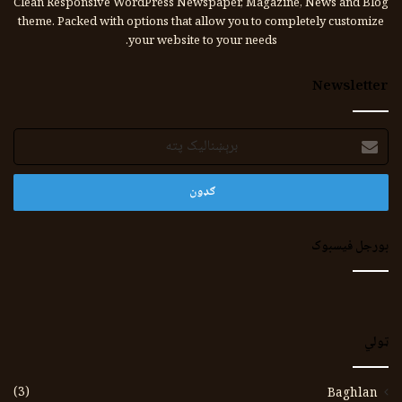
Clean Responsive WordPress Newspaper, Magazine, News and Blog
theme. Packed with options that allow you to completely customize
your website to your needs.
Newsletter
برېښنالیک
پته
بورجل فیسبوک
ټولي
(3)
Baghlan