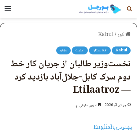
لټون
مېن
کور
/
Kabul
Kabul
افغانستان
امنیت
پښتو
نخست‌وزیر طالبان از جریان کار خط
دوم سرک کابل-جلال‌آباد بازدید کرد
— Etilaatroz
جولای 3, 2026
له یوې دقیقې لږ
پښتو
دری
English