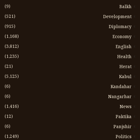
(9)
Balkh
(521)
Development
(915)
Diplomacy
(1،168)
Economy
(3،812)
English
(1،235)
Health
(21)
Herat
(5،125)
Kabul
(6)
Kandahar
(6)
Nangarhar
(1،416)
News
(12)
Paktika
(6)
Panjshir
(1،249)
Politics