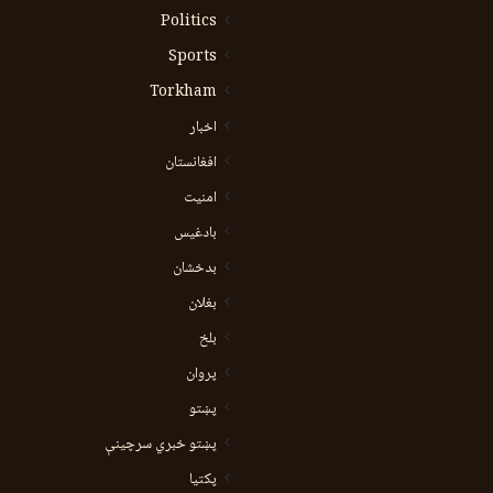
Politics
Sports
Torkham
اخبار
افغانستان
امنیت
بادغیس
بدخشان
بغلان
بلخ
پروان
پښتو
پښتو خبري سرچينې
پکتيا