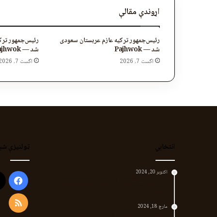
اړوندې مقالې
رئیس‌جمهور ترکیه عازم عربستان سعودی
رئیس‌جمهور ترک
شد — Pajhwok
شد — Pajhwok
اگست 7, 2026
اگست 7, 2026
انتخابي
ټولنیزې شب
اکتوبر 20, 2024
ook
د لر او بر افغانانو د نارې پورته کوونکی منظور
پښتین
RSS
مارچ 18, 2024
پر افغانستان د پاکستان بریدونه؛ طالبان وايي د