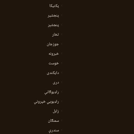
پکتیکا
پنجشیر
پنجشېر
تخار
جوزجان
خبرونه
خوست
دایکندی
دری
راډیوګانې
راډیويي خپرونې
زابل
سمنګان
سندرې