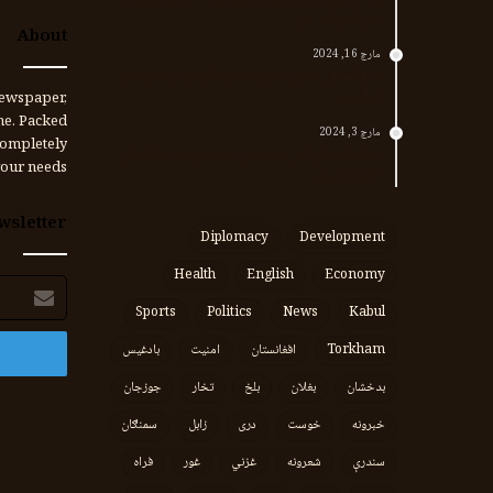
جنرالانو کار دی
About
مارچ 16, 2024
د پاکستان د نوي حکومت او طالبانو تر منځ تازه
تماسونه
ewspaper,
me. Packed
مارچ 3, 2024
completely
په افغانستان کې وروستي اورښتونه او راتلونکي
our needs.
کال ته هیلې
wsletter
Diplomacy
Development
Health
English
Economy
برېښنالیک
پته
Sports
Politics
News
Kabul
Torkham
افغانستان
امنیت
بادغیس
بدخشان
بغلان
بلخ
تخار
جوزجان
خبرونه
خوست
دری
زابل
سمنګان
سندرې
شعرونه
غزني
غور
فراه