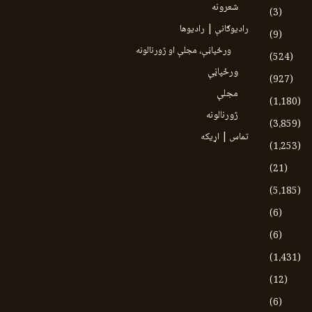
شعرونه
(3)
رادیوګانې | رادیوها
(9)
ورځپاڼې، مجلې او ژورنالونه
(524)
ورځپاڼې
(927)
مجلې
(1،180)
ژورنالونه
(3،859)
تماس | اړیکه
(1،253)
(21)
(5،185)
(6)
(6)
(1،431)
(12)
(6)