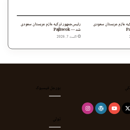
یه عازم عربستان سعودی
رئیس‌جمهور ترکیه عازم عربستان سعودی
شد — Pajhwok
اگست 7, 2026
کې
بورجل فیسبوک
Instagram
WordPress
YouTube
Faceb
X
ټولي