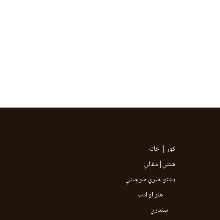
کور | خانه
شننې|مقالې
پښتو خبري سرچينې
هنر او ادب
سندرې