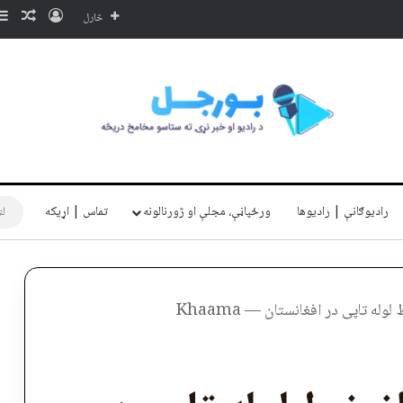
ننوتل
ناڅا
څارل
رادیوګانې | رادیوها
ورځپاڼې، مجلې او ژورنالونه
تماس | اړیکه