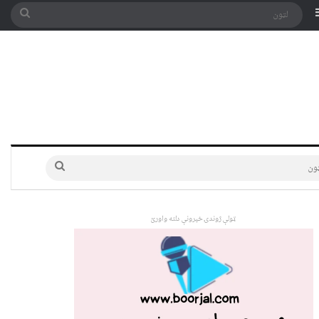
په توری
Sidebar
لټون
لټون
ټولې ژوندۍ خپرونې دلته واورئ