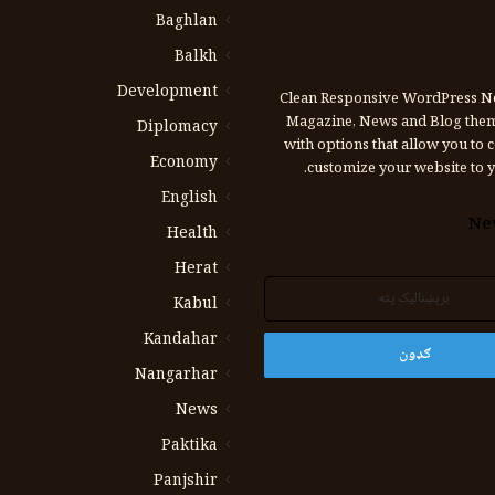
Baghlan
Balkh
Development
Clean Responsive WordPress N
Magazine, News and Blog the
Diplomacy
with options that allow you to 
Economy
customize your website to y
English
Ne
Health
Herat
Kabul
Kandahar
Nangarhar
News
Paktika
Panjshir