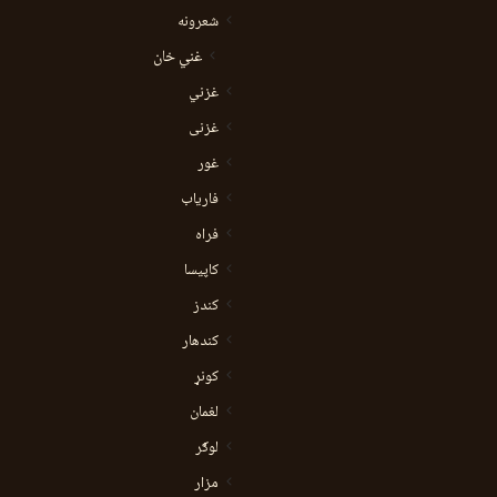
شعرونه
غني خان
غزني
غزنی
غور
فاریاب
فراه
کاپیسا
کندز
کندهار
کونړ
لغمان
لوګر
مزار