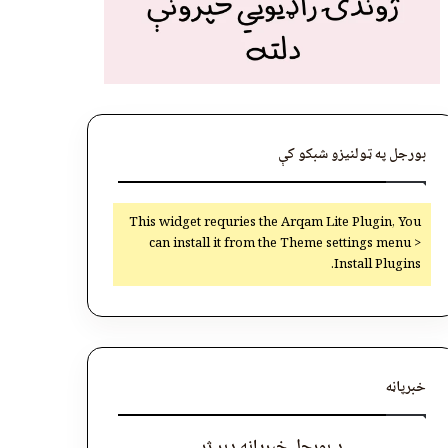
بورجل په ټولنیزو شبکو کې
This widget requries the Arqam Lite Plugin, You
can install it from the Theme settings menu >
Install Plugins.
خبرپاڼه
د بورجل خبرپاڼه ډېر ژر