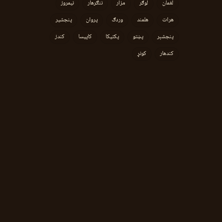
لغمان
لوګر
مزار
ننګرهار
نیمروز
هرات
هلمند
وردګ
پروان
پنجشیر
پنجشېر
پښتو
پکتیکا
کاپیسا
کندز
کندهار
کونړ