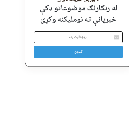
له رنګارنګ موضوعاتو ډکې
خبرپاڼې ته نوملیکنه وکړئ
برېښنالیک
پته