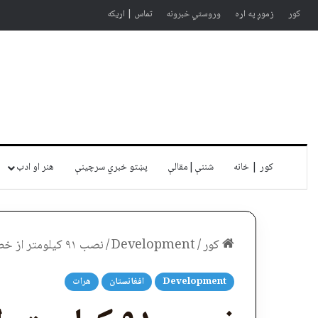
کور
زموږ په اړه
وروستي خبرونه
تماس | اړیکه
کور | خانه
شننې|مقالې
پښتو خبري سرچينې
هنر او ادب
کور
/
Development
/
نصب ۹۱ کیلومتر از خط لوله تاپی در افغانستان — Khaama
Development
افغانستان
هرات