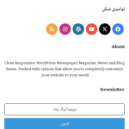
ټولنیزې شبکې
Instagram
RSS
WordPress
YouTube
Facebook
X
About
Clean Responsive WordPress Newspaper, Magazine, News and Blog
theme. Packed with options that allow you to completely customize
your website to your needs.
Newsletter
برېښنالیک
پته