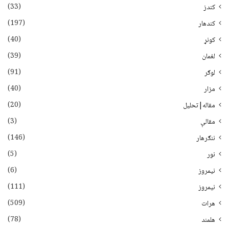
(33)
کندز
(197)
کندهار
(40)
کونړ
(39)
لغمان
(91)
لوګر
(40)
مزار
(20)
مقاله|تحلیل
(3)
مقالې
(146)
ننګرهار
(5)
نور
(6)
نيمروز
(111)
نیمروز
(509)
هرات
(78)
هلمند