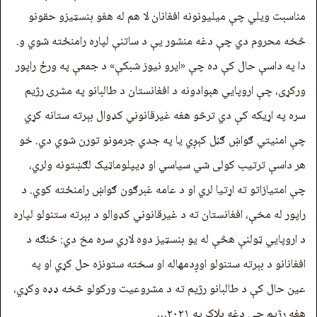
مناسبت ویلي چې میلیونونه افغانان لا هم له هغو بنسټیزو حقونو
څخه محروم دي چې دغه منشور یې د ساتنې لپاره رامنځته شوي و.
دا په داسې حال کې ده چې «ايرو نيوز شبکې» د جمعې په ورځ راپور
ورکړی، چې اروپایي هېوادونه د افغانستان د طالبانو په مشرۍ رژیم
سره په اړیکه کې دي ترڅو هغه غیرقانوني کډوال بېرته ستانه کړي
چې امنیتي ګواښ ګڼل کېږي یا په جدي جرمونو تورن شوي دي. خو
هر داسې ترتیب کولی شي سیاسي او ډیپلوماټیک لګښتونه ولري،
چې امتیازاتو ته اړتیا لري او د عامه غبرګون ګواښ رامنځته کوي. د
راپور له مخې، افغانستان ته د غیرقانوني کډوالو د بېرته ستنولو لپاره
د اروپايي ټولنې هڅې له یو بنسټیز دوه لاري سره مخ دي: څنګه د
افغانانو د بېرته ستنولو اوږدمهاله او سخته ستونزه حل کړي او په
عین حال کې د طالبانو رژیم ته د مشروعیت ورکولو څخه ډډه وکړي،
هغه رژیم چې دغه بلاک په ۲۰۲۱…