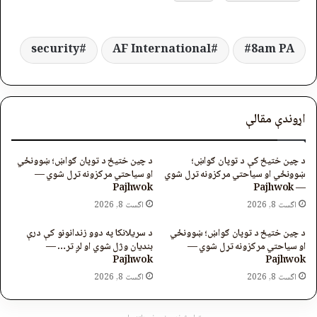
security
AF International
8am PA
اړوندې مقالې
د چین ختیځ کې د توپان ګواښ؛
د چین ختیځ د توپان ګواښ؛ ښوونځي
ښوونځي او سیاحتي مرکزونه تړل شوي
او سیاحتي مرکزونه تړل شوي —
Pajhwok
— Pajhwok
اگست 8, 2026
اگست 8, 2026
د چین ختیځ د توپان ګواښ؛ ښوونځي
د سریلانکا په دوو زندانونو کې درې
او سیاحتي مرکزونه تړل شوي —
بندیان وژل شوي او لږ تر… —
Pajhwok
Pajhwok
اگست 8, 2026
اگست 8, 2026