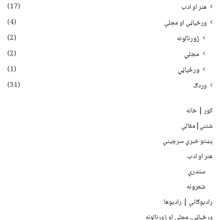
(17)
هنر او ادب
(4)
ورځپاڼې او مجلې
(2)
ژورنالونه
(2)
مجلې
(1)
ورځپاڼې
(31)
وردګ
کور | خانه
شننې|مقالې
پښتو خبري سرچينې
هنر او ادب
سندرې
شعرونه
رادیوګانې | رادیوها
ورځپاڼې، مجلې او ژورنالونه