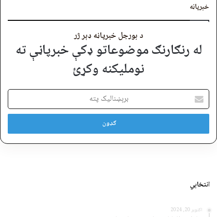
خبرپاڼه
د بورجل خبرپاڼه ډېر ژر
له رنګارنګ موضوعاتو ډکې خبرپاڼې ته
نوملیکنه وکړئ
برېښنالیک
پته
انتخابي
اکتوبر 20, 2024