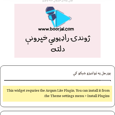
ټولې ژوندۍ خپرونې دلته واورئ
بورجل په ټولنیزو شبکو کې
This widget requries the Arqam Lite Plugin, You can install it from
the Theme settings menu > Install Plugins.