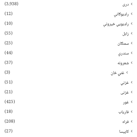
(3،938)
دری
(12)
راډیوګانې
(10)
راډیويي خپرونې
(55)
زابل
(25)
سمنګان
(44)
سندرې
(37)
شعرونه
(3)
غني خان
(51)
غزني
(21)
غزنی
(425)
غور
(18)
فاریاب
(208)
فراه
(27)
کاپیسا