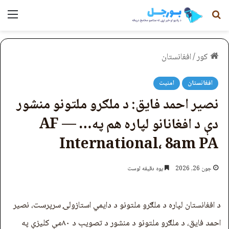
لټون
مېن
کور
/
افغانستان
افغانستان
امنیت
نصیر احمد فایق: د ملګرو ملتونو منشور
دې د افغانانو لپاره هم په… — AF
International، 8am PA
جون 26, 2026
یوه دقیقه لوست
د افغانستان لپاره د ملګرو ملتونو د دایمي استازولۍ سرپرست، نصیر
احمد فایق، د ملګرو ملتونو د منشور د تصویب د ۸۰مې کلیزې په