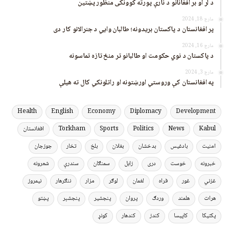
د لر او بر افغانانو د نارې پورته کوونکی منظور پښتین
مارچ 18, 2024
پر افغانستان د پاکستان بریدونه؛ طالبان وايي د جنرالانو کار دی
مارچ 16, 2024
د پاکستان د نوي حکومت او طالبانو تر منځ تازه تماسونه
مارچ 3, 2024
په افغانستان کې وروستي اورښتونه او راتلونکي کال ته هیلې
Health
English
Economy
Diplomacy
Development
Kabul
News
Politics
Sports
Torkham
افغانستان
امنیت
بادغیس
بدخشان
بغلان
بلخ
تخار
جوزجان
خبرونه
خوست
دری
زابل
سمنګان
سندرې
شعرونه
غزني
غور
فراه
لغمان
لوګر
مزار
ننګرهار
نیمروز
هرات
هلمند
وردګ
پروان
پنجشیر
پنجشېر
پښتو
پکتیکا
کاپیسا
کندز
کندهار
کونړ