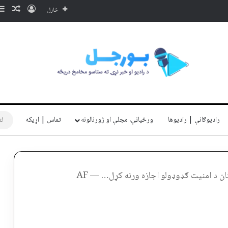
ننوتل
ناڅا
څارل
رادیوګانې | رادیوها
ورځپاڼې، مجلې او ژورنالونه
تماس | اړیکه
نورالله نوري: هیچا ته به د افغانستان د امنیت ګډوډولو اجازه ورنه کړل… — AF