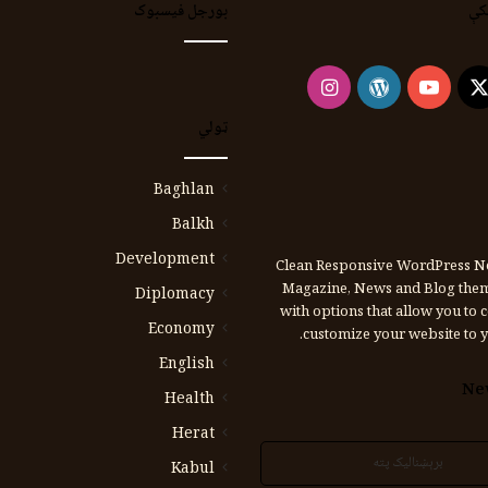
کې
بورجل فیسبوک
Instagram
WordPress
YouTube
Faceb
X
ټولي
Baghlan
Balkh
Development
Clean Responsive WordPress N
Magazine, News and Blog the
Diplomacy
with options that allow you to 
Economy
customize your website to y
English
Ne
Health
Herat
Kabul