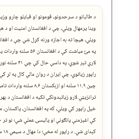
د طالبانو د سرحدونو، قومونو او قبایلو چارو وزی
وینا پرمهال ویلي، چې د افغانستان امنیت او د هېو
ویلي، هیچا ته به اجازه ورنه کړل شي چې د افغانس
په مئ میاشت کې د افغان
لارې تېر شوي، 
چین ۱۱.۹ سلنه او ازبکست
ترانزیټي لارو زیاتېدونکې تکیه د افغانستان د ب
خپل راپور کې ویلي، که په افغانستان، پاکستان، 
کېدای شي. د راپور له مخې؛ دا مهال د سیمې ۱۸ سلنه وګړي د خوړو له ناامنۍ سره مخ دي او ۴۲…