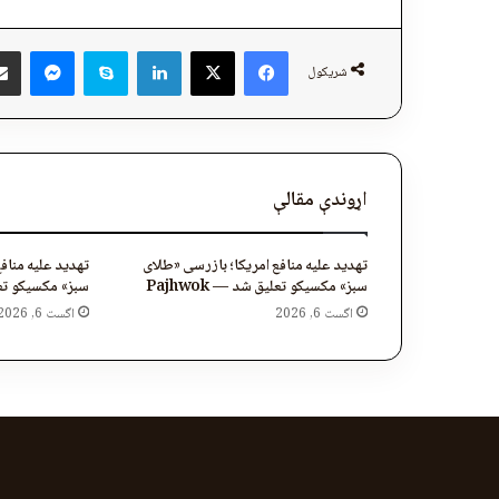
ger
Skype
LinkedIn
Facebook
X
شریکول
اړوندې مقالې
تهدید علیه منافع امریکا؛ بازرسی «طلای
تهدید علیه مناف
سبز» مکسیکو تعلیق شد — Pajhwok
سبز» مکسیکو تعلیق
اگست 6, 2026
اگست 6, 2026