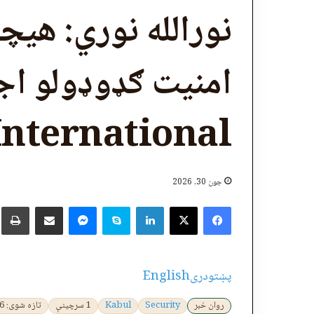
نورالله نوري: هیچا
امنیت ګډوډولو ا
International
جون 30, 2026
X
Facebook
LinkedIn
Skype
پر برېښنالیک یې شریک کړئ
Messenger
چ
پښتو
دری
English
روان خبر
Security
Kabul
1 سرچینې
تازه شوی: 2026-06-30 11:48:08