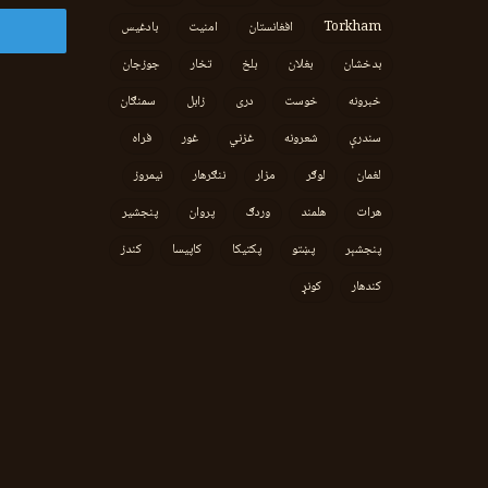
Torkham
افغانستان
امنیت
بادغیس
بدخشان
بغلان
بلخ
تخار
جوزجان
خبرونه
خوست
دری
زابل
سمنګان
سندرې
شعرونه
غزني
غور
فراه
لغمان
لوګر
مزار
ننګرهار
نیمروز
هرات
هلمند
وردګ
پروان
پنجشیر
پنجشېر
پښتو
پکتیکا
کاپیسا
کندز
کندهار
کونړ