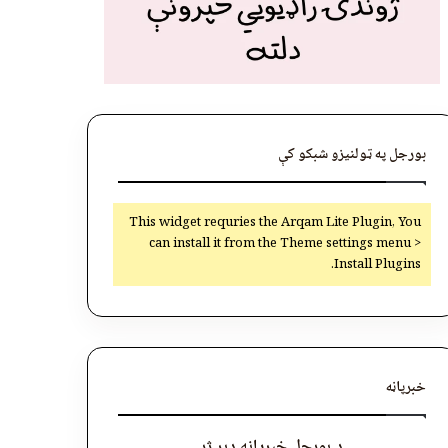
بورجل په ټولنیزو شبکو کې
This widget requries the Arqam Lite Plugin, You
can install it from the Theme settings menu >
Install Plugins.
خبرپاڼه
د بورجل خبرپاڼه ډېر ژر