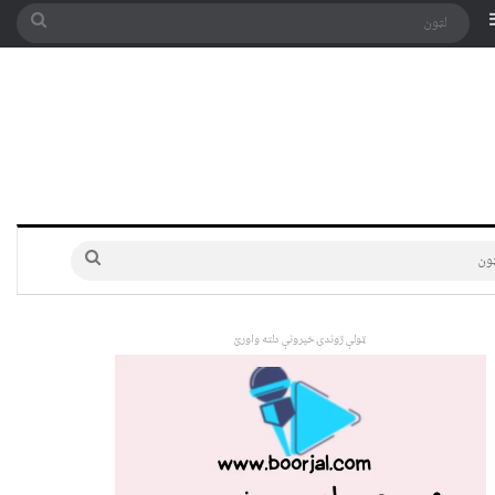
په توری
Sidebar
لټون
لټون
ټولې ژوندۍ خپرونې دلته واورئ