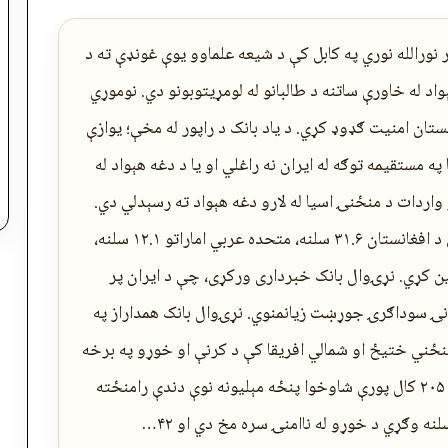
ر نورالله نوري په کابل کې د شیعه علماوو یوې غونډې ته د
اد له خاورې ساتنه د طالبانو له لومړیتوبونو دي. نوموړي
تان امنیت ګډوډ کړي. د یاد بانک د راپور له مخې؛ یوازې
ستان ۵۶ سلنه واردات یا په مستقیمه توګه له ایران نه راغلي او یا د دغه هېواد له
په داسې حال کې چې ۴۱ سلنه نور واردات د منځنۍ اسیا له لارو دغه هېواد ته رسېدلي دي.
راپور زیاتوي، چې ایران د روان مالي کال په لړ کې د افغانستان ۳۱.۶ سلنه، متحده عربي اماراتو ۱۲.۱ سلنه،
ان ۸.۶ سلنه واردات تامین کړي. نړۍوال بانک خبرداری ورکړی، چې د ایران پر
هرنۍ سوداګرۍ جوړښت زیانمنوي. نړۍوال بانک همداراز په
منځني ختیځ او شمالي افریقا کې د کرنې او خوړو په برخه
کې اغېزمنې پانګونې او پالیسۍ عملي شي؛ نو تر ۲۰۵۰ کال پورې شاوخوا پنځه مېلیونه نوې دندې رامنځته