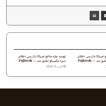
پر برېښنالیک یې شریک کړئ
Messen
چاپول
ع امریکا؛ بازرسی «طلای
تهدید علیه منافع امریکا؛ بازرسی «طلای
 شد — Pajhwok
سبز» مکسیکو تعلیق شد — Pajhwok
اگست 6, 2026