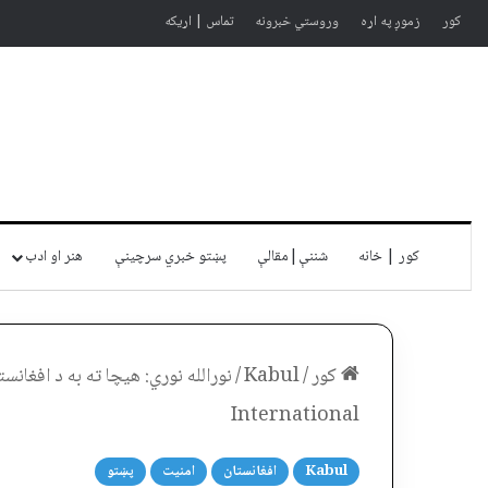
کور
زموږ په اړه
وروستي خبرونه
تماس | اړیکه
کور | خانه
شننې|مقالې
پښتو خبري سرچينې
هنر او ادب
کور
/
Kabul
/
International
Kabul
افغانستان
امنیت
پښتو