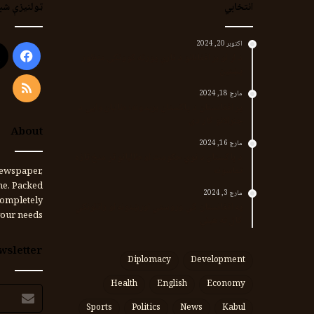
انتخابي
ټولنیزې شب
اکتوبر 20, 2024
ook
د لر او بر افغانانو د نارې پورته کوونکی منظور
پښتین
RSS
مارچ 18, 2024
پر افغانستان د پاکستان بریدونه؛ طالبان وايي د
جنرالانو کار دی
About
مارچ 16, 2024
د پاکستان د نوي حکومت او طالبانو تر منځ تازه
تماسونه
ewspaper,
me. Packed
مارچ 3, 2024
completely
په افغانستان کې وروستي اورښتونه او راتلونکي
our needs.
کال ته هیلې
wsletter
Diplomacy
Development
Health
English
Economy
برېښنالیک
پته
Sports
Politics
News
Kabul