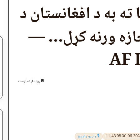
 ته به د افغانستان د
جازه ورنه کړل… —
AF 
یوه دقیقه لوست
اپول
🎙 راډیو واورئ