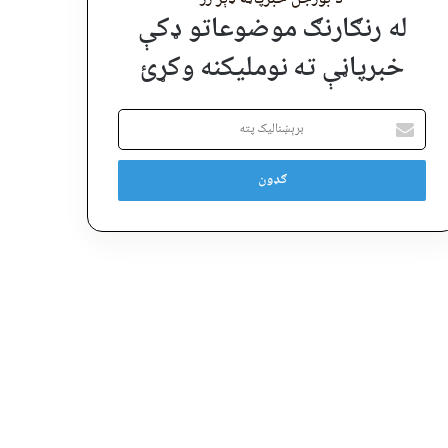
له رنګارنګ موضوعاتو ډکې
خبرپاڼې ته نوملیکنه وکړئ
برېښنالیک
پته