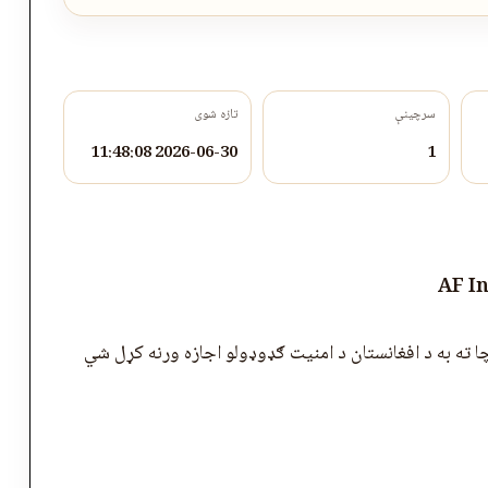
سرچینې
تازه شوی
2026-06-30 11:48:08
1
AF I
چا ته به د افغانستان د امنیت ګډوډولو اجازه ورنه کړل شي