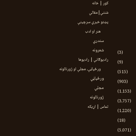
کور | خانه
شننې|مقالې
پښتو خبري سرچينې
هنر او ادب
سندرې
شعرونه
(3)
رادیوګانې | رادیوها
(9)
ورځپاڼې، مجلې او ژورنالونه
(515)
ورځپاڼې
(903)
مجلې
(1،153)
ژورنالونه
(3،757)
تماس | اړیکه
(1،220)
(18)
(5،071)