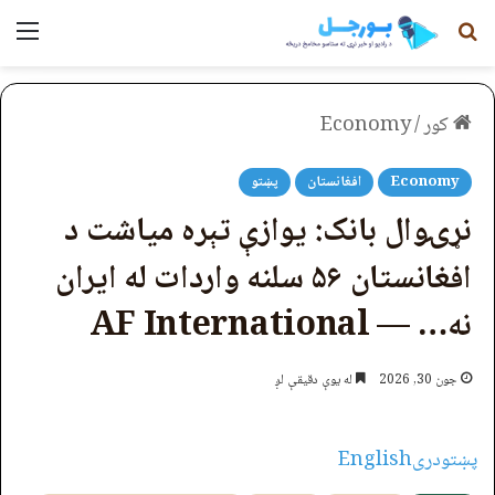
لټون
مېن
کور
/
Economy
Economy
افغانستان
پښتو
نړۍوال بانک: یوازې تېره میاشت د
افغانستان ۵۶ سلنه واردات له ایران
نه… — AF International
جون 30, 2026
له یوې دقیقې لږ
پښتو
دری
English