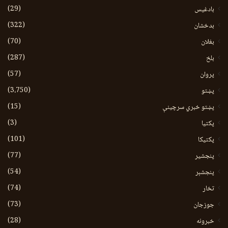
(29)
بادغیس
(322)
بدخشان
(70)
بغلان
(287)
بلخ
(57)
پروان
(3،750)
پښتو
(15)
پښتو خبري سرچينې
(3)
پکتيا
(101)
پکتیکا
(77)
پنجشیر
(54)
پنجشېر
(74)
تخار
(73)
جوزجان
(28)
خبرونه