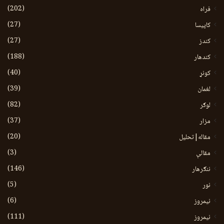
(202)
فراه
(27)
کاپیسا
(27)
کندز
(188)
کندهار
(40)
کونړ
(39)
لغمان
(82)
لوګر
(37)
مزار
(20)
مقاله|تحلیل
(3)
مقالې
(146)
ننګرهار
(5)
نور
(6)
نيمروز
(111)
نیمروز