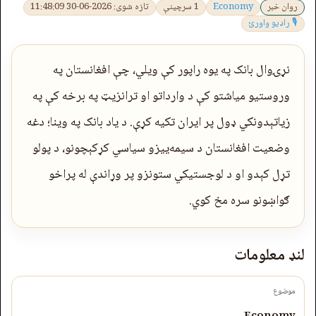
روان خبر
Economy
1 سرچینې
تازه شوی: 2026-06-30 11:48:09
🎙 راډیو واورئ
نړۍوال بانک په یوه راپور کې ویلي، چې افغانستان په
وروستیو میاشتو کې د وارداتو او ترانزیټ په برخه کې په
زیاتېدونکي ډول پر ایران تکیه کړې. د یاد بانک په وینا؛ دغه
وضعیت افغانستان د سیمه‌ییزو سیاسي کړکېچونو، د پولو
تړل کېدو او د لوجستیکي ستونزو پر وړاندې له پراخو
ګواښونو سره مخ کوي.
لنډ معلومات
موضوع