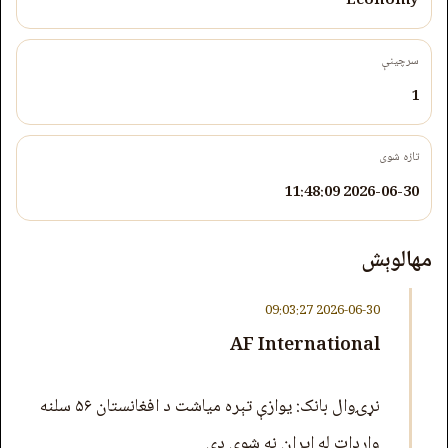
Economy
سرچینې
1
تازه شوی
2026-06-30 11:48:09
مهالوېش
2026-06-30 09:03:27
AF International
نړۍوال بانک: یوازې تېره میاشت د افغانستان ۵۶ سلنه
واردات له ایران نه شوي دي