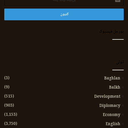
پته
بورجل فیسبوک
ټولي
(3)
Baghlan
(9)
Balkh
(515)
Development
(903)
Diplomacy
(1،153)
Economy
(3،750)
English