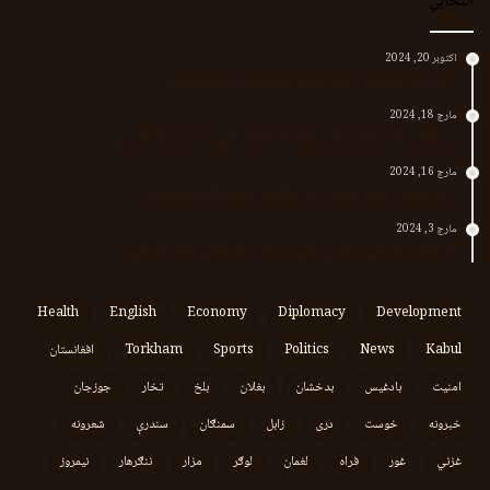
انتخابي
اکتوبر 20, 2024
د لر او بر افغانانو د نارې پورته کوونکی منظور پښتین
مارچ 18, 2024
پر افغانستان د پاکستان بریدونه؛ طالبان وايي د جنرالانو کار دی
مارچ 16, 2024
د پاکستان د نوي حکومت او طالبانو تر منځ تازه تماسونه
مارچ 3, 2024
په افغانستان کې وروستي اورښتونه او راتلونکي کال ته هیلې
Health
English
Economy
Diplomacy
Development
Kabul
News
Politics
Sports
Torkham
افغانستان
امنیت
بادغیس
بدخشان
بغلان
بلخ
تخار
جوزجان
خبرونه
خوست
دری
زابل
سمنګان
سندرې
شعرونه
غزني
غور
فراه
لغمان
لوګر
مزار
ننګرهار
نیمروز