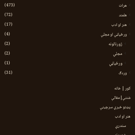
(473)
هرات
(72)
هلمند
(17)
هنر او ادب
(4)
ورځپاڼې او مجلې
(2)
ژورنالونه
(2)
مجلې
(1)
ورځپاڼې
(31)
وردګ
کور | خانه
شننې|مقالې
پښتو خبري سرچينې
هنر او ادب
سندرې