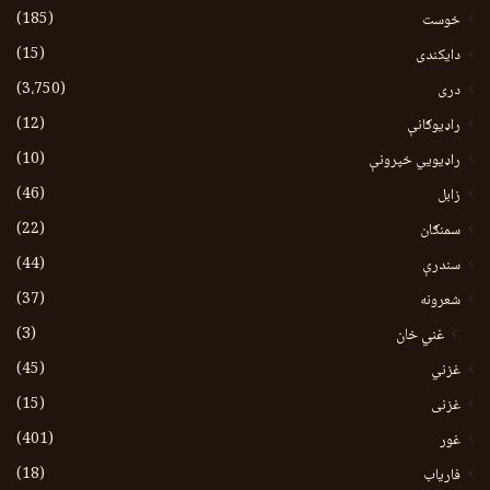
(185)
خوست
(15)
دایکندی
(3،750)
دری
(12)
راډیوګانې
(10)
راډیويي خپرونې
(46)
زابل
(22)
سمنګان
(44)
سندرې
(37)
شعرونه
(3)
غني خان
(45)
غزني
(15)
غزنی
(401)
غور
(18)
فاریاب