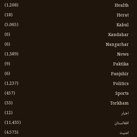
(1،208)
Health
(18)
Herat
(5،065)
Kabul
(6)
Kandahar
(6)
Nangarhar
(1،389)
News
(9)
Paktika
(6)
Panjshir
(1،237)
Politics
(457)
Sports
(33)
Torkham
(12)
اخبار
(11،435)
افغانستان
(4،573)
امنیت