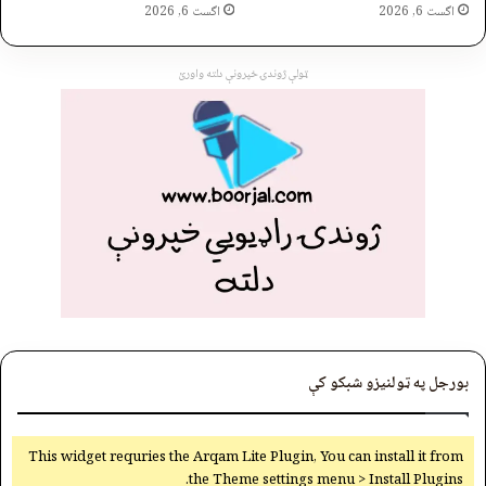
اگست 6, 2026
اگست 6, 2026
ټولې ژوندۍ خپرونې دلته واورئ
بورجل په ټولنیزو شبکو کې
This widget requries the Arqam Lite Plugin, You can install it from
the Theme settings menu > Install Plugins.