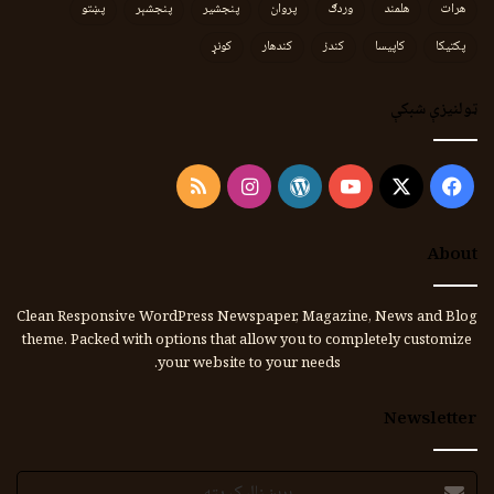
هرات
هلمند
وردګ
پروان
پنجشیر
پنجشېر
پښتو
پکتیکا
کاپیسا
کندز
کندهار
کونړ
ټولنیزې شبکې
Instagram
RSS
WordPress
YouTube
Facebook
X
About
Clean Responsive WordPress Newspaper, Magazine, News and Blog
theme. Packed with options that allow you to completely customize
your website to your needs.
Newsletter
برېښنالیک