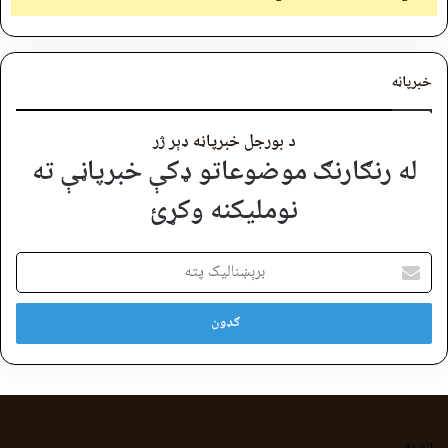
خبرپاڼه
د بورجل خبرپاڼه ډېر ژر
له رنګارنګ موضوعاتو ډکې خبرپاڼې ته
نوملیکنه وکړئ
برېښنالیک
پته