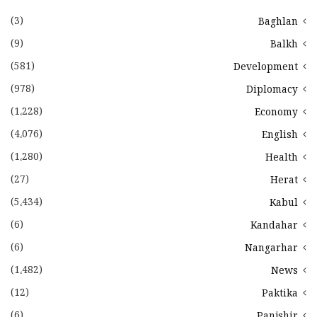
(3)
Baghlan
(9)
Balkh
(581)
Development
(978)
Diplomacy
(1،228)
Economy
(4،076)
English
(1،280)
Health
(27)
Herat
(5،434)
Kabul
(6)
Kandahar
(6)
Nangarhar
(1،482)
News
(12)
Paktika
(6)
Panjshir