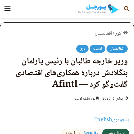
لټون
مېن
کور
/
افغانستان
افغانستان
امنیت
دری
وزیر خارجه طالبان با رئیس پارلمان
بنگلادش درباره همکاری‌های اقتصادی
گفت‌وگو کرد — Afintl
جولای 4, 2026
یوه دقیقه لوست
پښتو
دری
English
در حال تکمیل
Security
1 منابع