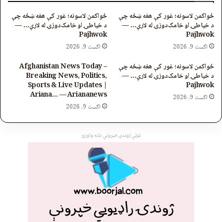
ځواکمن لاسونه؛ غور کې هغه ښځه چې
ځواکمن لاسونه؛ غور کې هغه ښځه چې
د خیاطۍ او خامک‌دوزۍ له لارې… —
د خیاطۍ او خامک‌دوزۍ له لارې… —
Pajhwok
Pajhwok
اگست 9, 2026
اگست 9, 2026
ځواکمن لاسونه؛ غور کې هغه ښځه چې
Afghanistan News Today –
د خیاطۍ او خامک‌دوزۍ له لارې… —
Breaking News, Politics,
Sports & Live Updates |
Pajhwok
Ariana… — Ariananews
اگست 9, 2026
اگست 9, 2026
ټولې ژوندۍ خپرونې دلته واورئ