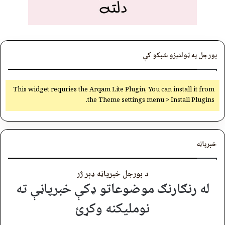
بورجل په ټولنیزو شبکو کې
This widget requries the Arqam Lite Plugin, You can install it from
the Theme settings menu > Install Plugins.
خبرپاڼه
د بورجل خبرپاڼه ډېر ژر
له رنګارنګ موضوعاتو ډکې خبرپاڼې ته
نوملیکنه وکړئ