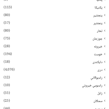
(113)
پکتیکا
(80)
پنجشیر
(57)
پنجشېر
(80)
تخار
(73)
جوزجان
(28)
خبرونه
(194)
خوست
(18)
دایکندی
(4،076)
دری
(12)
راډیوګانې
(10)
راډیويي خپرونې
(55)
زابل
(25)
سمنګان
(44)
سندرې