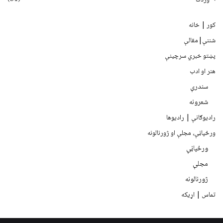
کور | خانه
شننې|مقالې
پښتو خبري سرچينې
هنر او ادب
سندرې
شعرونه
رادیوګانې | رادیوها
ورځپاڼې، مجلې او ژورنالونه
ورځپاڼې
مجلې
ژورنالونه
تماس | اړیکه