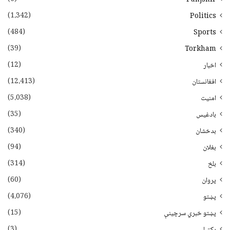
(1،342)
Politics
(484)
Sports
(39)
Torkham
(12)
اخبار
(12،413)
افغانستان
(5،038)
امنیت
(35)
بادغیس
(340)
بدخشان
(94)
بغلان
(314)
بلخ
(60)
پروان
(4،076)
پښتو
(15)
پښتو خبري سرچينې
(3)
پکتيا