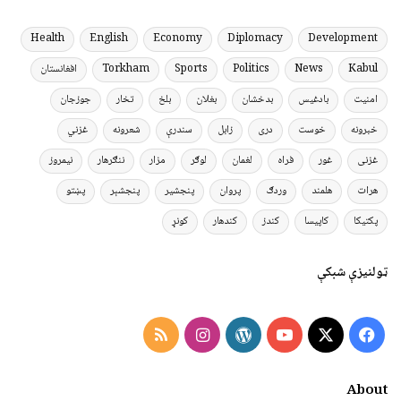
Health
English
Economy
Diplomacy
Development
Kabul
News
Politics
Sports
Torkham
افغانستان
امنیت
بادغیس
بدخشان
بغلان
بلخ
تخار
جوزجان
خبرونه
خوست
دری
زابل
سندرې
شعرونه
غزني
غزنی
غور
فراه
لغمان
لوګر
مزار
ننګرهار
نیمروز
هرات
هلمند
وردګ
پروان
پنجشیر
پنجشېر
پښتو
پکتیکا
کاپیسا
کندز
کندهار
کونړ
ټولنیزې شبکې
Instagram
RSS
WordPress
YouTube
Facebook
X
About