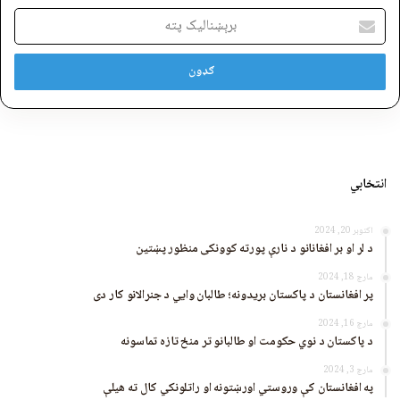
برېښنالیک
پته
انتخابي
اکتوبر 20, 2024
د لر او بر افغانانو د نارې پورته کوونکی منظور پښتین
مارچ 18, 2024
پر افغانستان د پاکستان بریدونه؛ طالبان وايي د جنرالانو کار دی
مارچ 16, 2024
د پاکستان د نوي حکومت او طالبانو تر منځ تازه تماسونه
مارچ 3, 2024
په افغانستان کې وروستي اورښتونه او راتلونکي کال ته هیلې