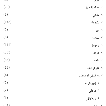
(20)
مقاله|تحلیل
(3)
مقالې
(146)
ننګرهار
(5)
نور
(6)
نيمروز
(114)
نیمروز
(533)
هرات
(84)
هلمند
(17)
هنر او ادب
(4)
ورځپاڼې او مجلې
(2)
ژورنالونه
(2)
مجلې
(1)
ورځپاڼې
(31)
وردګ