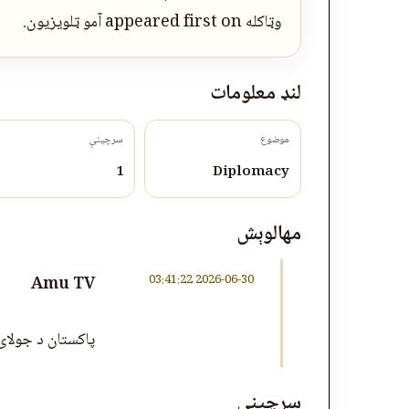
وټاکله appeared first on آمو ټلویزیون.
لنډ معلومات
موضوع
سرچینې
1
Diplomacy
مهالوېش
2026-06-30 03:41:22
Amu TV
پاکستان د جولای ۱۰مه د افغان کډوالو د اجباري ایستلو نوې نېټه وټ
سرچینې