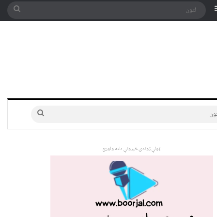
په توری
Sidebar
لټون
لټون
ټولې ژوندۍ خپرونې دلته واورئ