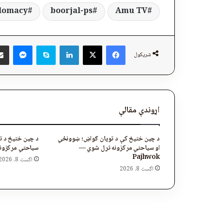
lomacy
boorjal-ps
Amu TV
ger
Skype
LinkedIn
Facebook
X
شریکول
اړوندې مقالې
د چین ختیځ کې د توپان ګواښ؛ ښوونځي
د چین ختیځ د ت
او سیاحتي مرکزونه تړل شوي —
سیاحتي مرکزونه تړ
Pajhwok
اگست 8, 2026
اگست 8, 2026