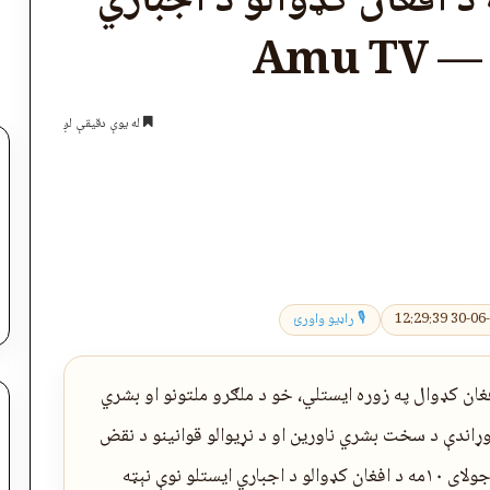
تان د جولای ۱۰مه د افغان کډوالو د اجباري
Amu 
له یوې دقیقې لږ
اپول
🎙 راډیو واورئ
ال راهیسې نږدې ۲.۴ میلیونه افغان کډوال په زوره ایستلي، خو د ملګرو ملتونو او بشري
ه وړاندې د سخت بشري ناورین او د نړیوالو قوانینو د نقض
کېدو اندېښنه ښودلې ده. The post پاکستان د جولای ۱۰مه د افغان کډوالو د اجباري ایستلو نوې نېټه