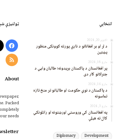
انتخابي
ټولنیزې شب
اکتوبر 20, 2024
ook
د لر او بر افغانانو د نارې پورته کوونکی منظور
پښتین
RSS
مارچ 18, 2024
پر افغانستان د پاکستان بریدونه؛ طالبان وايي د
جنرالانو کار دی
About
مارچ 16, 2024
د پاکستان د نوي حکومت او طالبانو تر منځ تازه
تماسونه
ewspaper,
me. Packed
مارچ 3, 2024
completely
په افغانستان کې وروستي اورښتونه او راتلونکي
our needs.
کال ته هیلې
wsletter
Diplomacy
Development