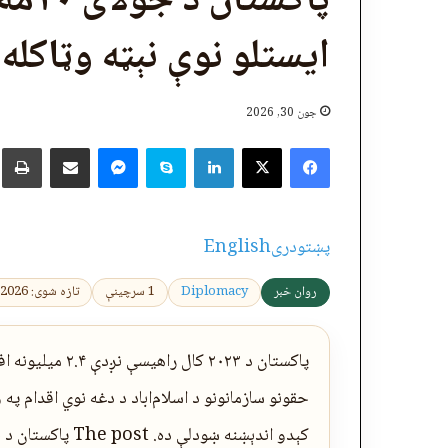
پاکس
ایستلو نوې نېټه وټاکله — TV
جون 30, 2026
X
Facebook
LinkedIn
Skype
پر برېښنالیک یې شریک کړئ
Messenger
چ
پښتو
دری
English
روان خبر
Diplomacy
1 سرچینې
تازه شوی: 2026-06-30 12:29:39
پاکستان د ۲۰۲۳ ک
حقونو سازمانونو د اسلام‌اباد د دغه نوي اقدام پ