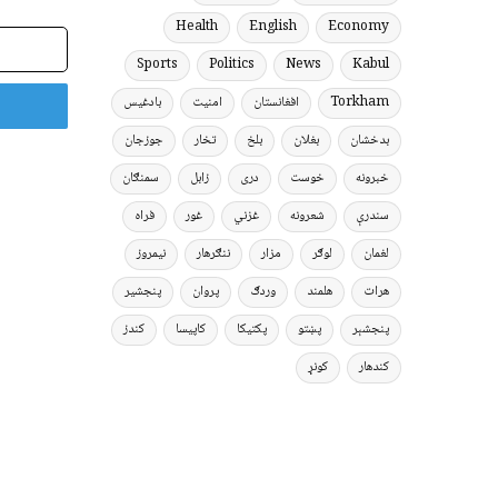
Health
English
Economy
برېښنالیک
پته
Sports
Politics
News
Kabul
Torkham
افغانستان
امنیت
بادغیس
بدخشان
بغلان
بلخ
تخار
جوزجان
خبرونه
خوست
دری
زابل
سمنګان
سندرې
شعرونه
غزني
غور
فراه
لغمان
لوګر
مزار
ننګرهار
نیمروز
هرات
هلمند
وردګ
پروان
پنجشیر
پنجشېر
پښتو
پکتیکا
کاپیسا
کندز
کندهار
کونړ