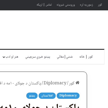
کور
زموږ په اړه
وروستي خبرونه
تماس | اړیکه
کور | خانه
شننې|مقالې
پښتو خبري سرچينې
هنر او ادب
کور
/
Diplomacy
/
پاکستان د جولای ۱۰مه د افغان کډوالو د اجباري ایستلو نوې نېټه وټاکله — Amu TV
Diplomacy
افغانستان
پښتو