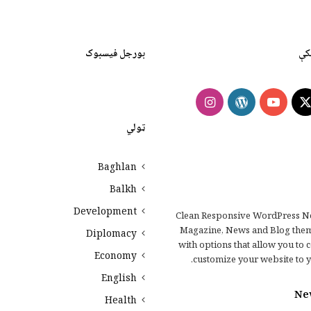
کې
بورجل فیسبوک
Instagram
WordPress
YouTube
Faceb
X
ټولي
Baghlan
Balkh
Development
Clean Responsive WordPress N
Magazine, News and Blog the
Diplomacy
with options that allow you to 
Economy
customize your website to y
English
Ne
Health