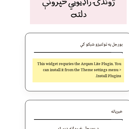
بورجل په ټولنیزو شبکو کې
This widget requries the Arqam Lite Plugin, You
can install it from the Theme settings menu >
Install Plugins.
خبرپاڼه
د بورجل خبرپاڼه ډېر ژر