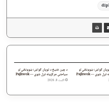
dip
پر برېښنالیک یې شریک کړئ
Messen
چاپول
وپان ګواښ؛ ښوونځي او
د چین ختیځ د توپان ګواښ؛ ښوونځي او
ل شوي — Pajhwok
سیاحتي مرکزونه تړل شوي — Pajhwok
اگست 8, 2026