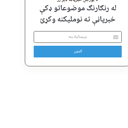
له رنګارنګ موضوعاتو ډکې
خبرپاڼې ته نوملیکنه وکړئ
برېښنالیک
پته