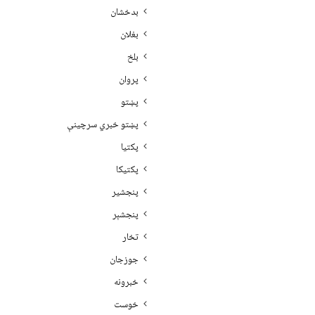
بدخشان
بغلان
بلخ
پروان
پښتو
پښتو خبري سرچينې
پکتيا
پکتیکا
پنجشیر
پنجشېر
تخار
جوزجان
خبرونه
خوست