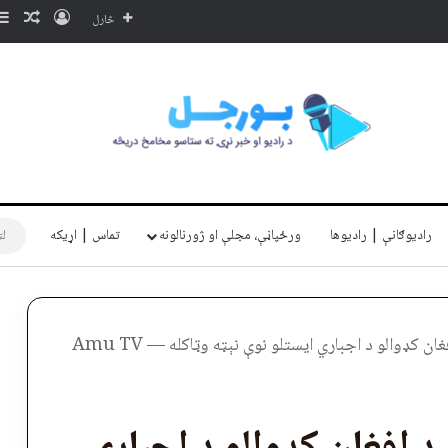
ننوتل
ناڅا
څارل
رادیوګانې | رادیوها
ورځپاڼې، مجلې او ژورنالونه
تماس | اړیکه