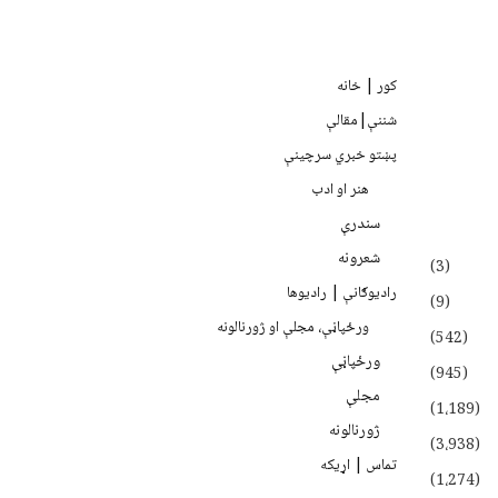
کور | خانه
شننې|مقالې
پښتو خبري سرچينې
هنر او ادب
سندرې
شعرونه
(3)
رادیوګانې | رادیوها
(9)
ورځپاڼې، مجلې او ژورنالونه
(542)
ورځپاڼې
(945)
مجلې
(1،189)
ژورنالونه
(3،938)
تماس | اړیکه
(1،274)