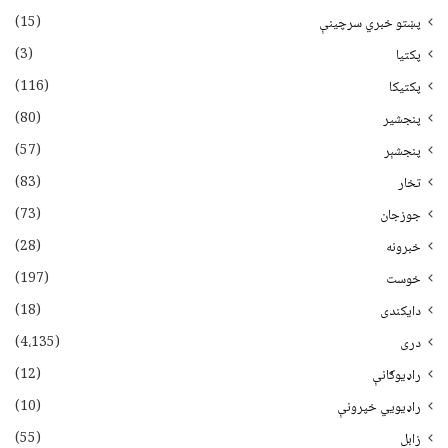
(15)
پښتو خبري سرچينې
(3)
پکتيا
(116)
پکتیکا
(80)
پنجشیر
(57)
پنجشېر
(83)
تخار
(73)
جوزجان
(28)
خبرونه
(197)
خوست
(18)
دایکندی
(4،135)
دری
(12)
راډیوګانې
(10)
راډیويي خپرونې
(55)
زابل