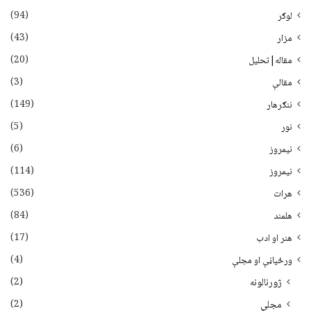
(94)
لوګر
(43)
مزار
(20)
مقاله|تحلیل
(3)
مقالې
(149)
ننګرهار
(5)
نور
(6)
نيمروز
(114)
نیمروز
(536)
هرات
(84)
هلمند
(17)
هنر او ادب
(4)
ورځپاڼې او مجلې
(2)
ژورنالونه
(2)
مجلې