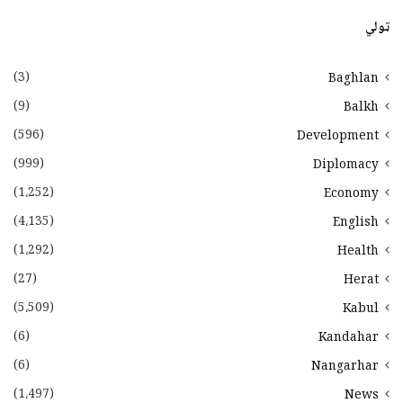
ټولي
(3)
Baghlan
(9)
Balkh
(596)
Development
(999)
Diplomacy
(1،252)
Economy
(4،135)
English
(1،292)
Health
(27)
Herat
(5،509)
Kabul
(6)
Kandahar
(6)
Nangarhar
(1،497)
News