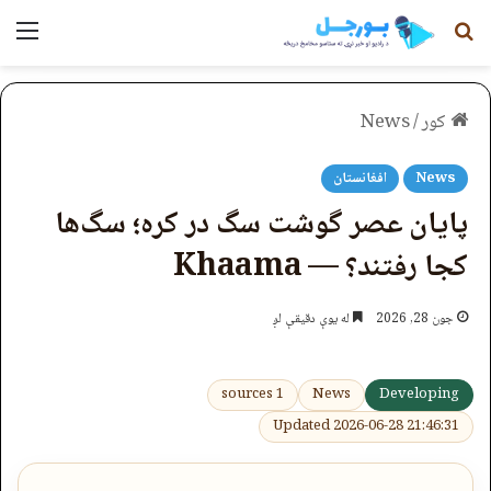
لټون
مېن
کور
/
News
News
افغانستان
پایان عصر گوشت سگ در کره؛ سگ‌ها
کجا رفتند؟ — Khaama
جون 28, 2026
له یوې دقیقې لږ
1 sources
News
Developing
Updated 2026-06-28 21:46:31