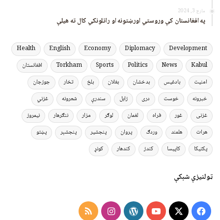
مارچ 3, 2024
په افغانستان کې وروستي اورښتونه او راتلونکي کال ته هیلې
Health
English
Economy
Diplomacy
Development
Kabul
News
Politics
Sports
Torkham
افغانستان
امنیت
بادغیس
بدخشان
بغلان
بلخ
تخار
جوزجان
خبرونه
خوست
دری
زابل
سندرې
شعرونه
غزني
غزنی
غور
فراه
لغمان
لوګر
مزار
ننګرهار
نیمروز
هرات
هلمند
وردګ
پروان
پنجشیر
پنجشېر
پښتو
پکتیکا
کاپیسا
کندز
کندهار
کونړ
ټولنیزې شبکې
Instagram
RSS
WordPress
YouTube
Facebook
X