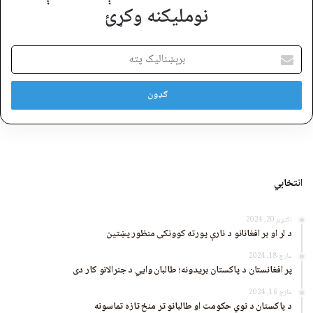
نوملیکنه وکړئ
برېښنالیک
پته
انتخابي
اکتوبر 20, 2024
د لر او بر افغانانو د نارې پورته کوونکی منظور پښتین
مارچ 18, 2024
پر افغانستان د پاکستان بریدونه؛ طالبان وايي د جنرالانو کار دی
مارچ 16, 2024
د پاکستان د نوي حکومت او طالبانو تر منځ تازه تماسونه