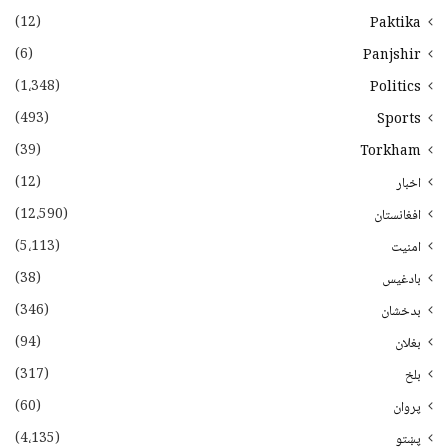
(12)
Paktika
(6)
Panjshir
(1،348)
Politics
(493)
Sports
(39)
Torkham
(12)
اخبار
(12،590)
افغانستان
(5،113)
امنیت
(38)
بادغیس
(346)
بدخشان
(94)
بغلان
(317)
بلخ
(60)
پروان
(4،135)
پښتو