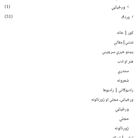
(1)
ورځپاڼې
(31)
وردګ
کور | خانه
شننې|مقالې
پښتو خبري سرچينې
هنر او ادب
سندرې
شعرونه
رادیوګانې | رادیوها
ورځپاڼې، مجلې او ژورنالونه
ورځپاڼې
مجلې
ژورنالونه
تماس | اړیکه