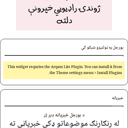
بورجل په ټولنیزو شبکو کې
This widget requries the Arqam Lite Plugin, You can install it from
the Theme settings menu > Install Plugins.
خبرپاڼه
د بورجل خبرپاڼه ډېر ژر
له رنګارنګ موضوعاتو ډکې خبرپاڼې ته