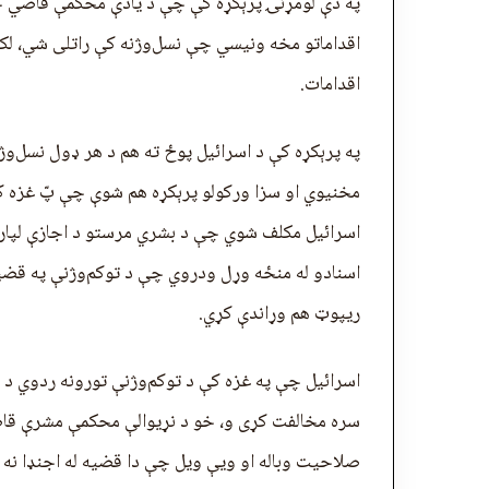
په دې لومړنۍ پرېکړه کې چې د یادې محکمې قاضي جو
اقداماتو مخه ونیسي چې نسل‌وژنه کې راتلی شي، لکه
اقدامات.
په پرېکړه کې د اسرائيل پوځ ته هم د هر ډول نسل‌وژ
مخنيوي او سزا ورکولو پرېکړه هم شوې چې پّ غزه ک
اسرائیل مکلف شوي چې د بشري مرستو د اجازې لپاره
اسنادو له منځه وړل ودروي چې د توکم‌وژنې په قضیه
ریپوټ هم وړاندې کړي.
اسرائیل چې په غزه کې د توکم‌وژنې تورونه ردوي د
سره مخالفت کړی و، خو د نړیوالې محکمې مشرې قاض
صلاحیت وباله او ويې ویل چې دا قضیه له اجنډا نه 