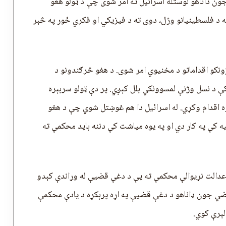
ن داناهو لوستله اسرائیل ته امر شوی چې د ټولو هغو
 د فلسطينیانو وژل، دوی ته د فیزيکي او فکري ځور په څېر
ونکو اقداماتو د مخنيوي امر شوی. د هغو څرګندونو د
ې د نسل وژنې لمسوونکي بلل کېږي. پر دې ټولو سربېره
 اقدام وکړي. له اسرائیل دا هم غوښتل شوي چې د هغو
 کې په کار دي او په یوه میاشت کې دننه باید محکمې ته
 عدالت نړیوالې محکمې ته يې د دغې قضيې له وړاندې کېدو
ي جون ډاناهو د دغې قضيې په اړه پرېکړه د یادې محکمې
لېرې کوي.