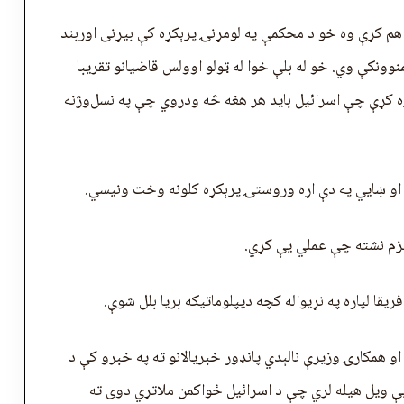
هم کړې وه خو د محکمې په لومړنۍ پرېکړه کې بيړنی اوربند
منوونکې وي. خو له بلې خوا له ټولو اوولس قاضیانو تقریبا
کړه کړې چې اسرائیل باید هر هغه څه ودروي چې په نسل‌وژنه
 او ښايي په دې اړه وروستۍ پرېکړه کلونه وخت ونیسي.
یزم نشته چې عملي یې کړي.
قا لپاره په نړیواله کچه ديپلوماتیکه بریا بلل شوې.
او همکارۍ وزیرې نالېدي پانډور خبریالانو ته په خبرو کې د
ې ویل هیله لري چې د اسرائیل ځواکمن ملاتړي دوی ته