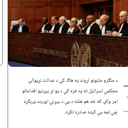
د ملګرو ملتونو اړوند په هاګ کې د عدالت نړیوالې
محکمې اسرائيل ته په غزه کې د یو لړ بيړنیو اقداماتو
امر وکړ، که څه هم هلته د يې د بيړني اوربند پرېکړه
چې تمه یې کېده صادره نکړه.