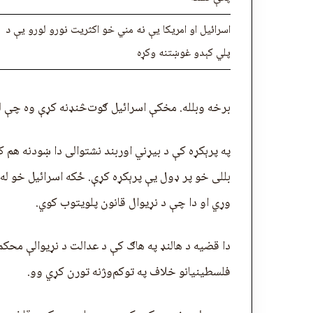
اسرائیل او امریکا يې نه مني خو اکثریت نورو لورو يې د
پلي کېدو غوښتنه وکړه
برخه وبلله. مخکې اسرائیل ګوت‌څنډنه کړې وه چې ل
په پرېکړه کې د بيړني اوربند نشتوالی دا ښودنه هم 
بللی خو پر ډول يې پرېکړه کړې. ځکه اسرائیل خو له
وړي او دا چې د نړیوال قانون پلویتوب کوي.
دا قضیه د هالنډ په هاګ کې د عدالت د نړیوالې محکم
فلسطینیانو خلاف په توکم‌وژنه تورن کړي وو.