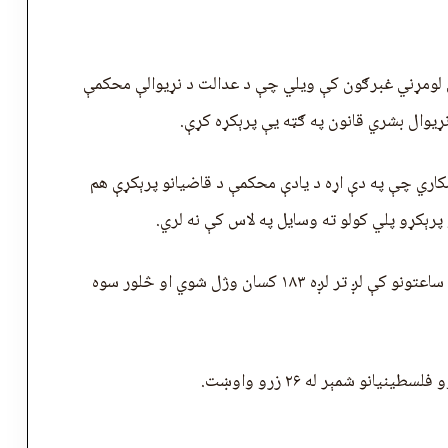
ل لومړني غبرګون کې ویلي چې د عدالت د نړیوالې محکمې
نړیوال بشري قانون په ګټه یې پرېکړه کړې.
کاري چې په دې اړه د یادې محکمې د قاضیانو پرېکړې هم
پرېکړو پلي کولو ته وسایل په لاس کې نه لري.
د حماس د عامې روغتیا وزارت ویلي چې په تېرو ۲۴ ساعتونو کې لږ تر لږه ۱۸۳ کسان وژل شوي او څلور سوه
نو شمېر له ۲۶ زرو واوښت.