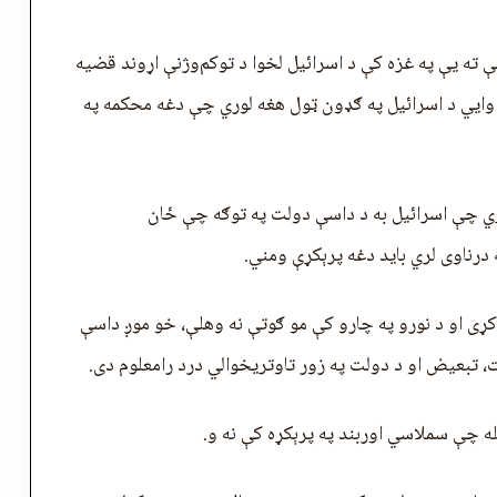
 ته يې په غزه کې د اسرائیل لخوا د توکم‌وژنې اړوند قضیه
و وايي د اسرائیل په ګډون ټول هغه لوري چې دغه محکمه په
ري چې اسرائیل به د داسې دولت په توګه چې ځان
درناوی لري باید دغه پرېکړې ومني.
ړی او د نورو په چارو کې مو ګوتې نه وهلې، خو موږ داسې
 تبعیض او د دولت په زور تاوتریخوالي درد رامعلوم دی.
له چې سملاسي اوربند په پرېکړه کې نه و.