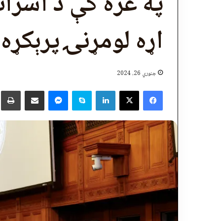
په غزه کې د اسرائ
اړه لومړنۍ پرېکړه
جنوري 26, 2024
X
Facebook
LinkedIn
Skype
پر برېښنالیک یې شریک کړئ
Messenger
چ