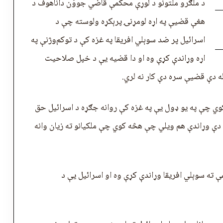
د ملګرو ملتونو د لوړې محکمې قاضي جووَن داناهوف د
هغې قضیې په اړه لومړنۍ پرېکړه ولوسته چې د
اسرائيل پر ضد سوېلي افريقا په غزه کې د توکم‌وژنې په
اړه وړاندې کړې وه او دا قضیه یې د خپل صلاحیت
ه دې قضیې سره دې کار نه لري.
کوي چې په یو ډول يې په غزه کې روانه جګړه د اسرائیل حق
 دې وړاندې هم ویلي چې هڅه کوي چې ملکیانو ته زیان وانه
ې ته سوېلي افريقا وړاندې کړې وه او اسرائیل يې د