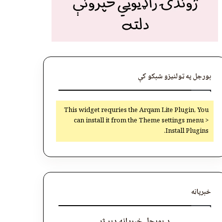
بورجل په ټولنیزو شبکو کې
This widget requries the Arqam Lite Plugin, You
can install it from the Theme settings menu >
Install Plugins.
خبرپاڼه
د بورجل خبرپاڼه ډېر ژر