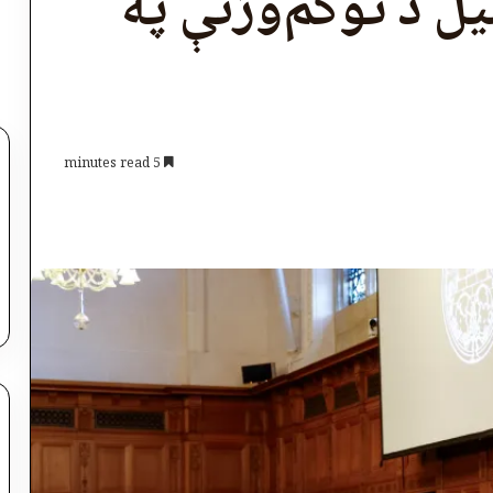
یل د توکم‌وژنې په
5 minutes read
اپول