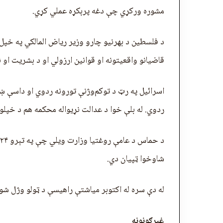
مشوره ورکړي چې دغه پرېکړه عملي کړي.
د فلسطين د بهرنیو چارو وزیر ریاض المالکي په خپ
قاضیانو واقعیتونه او قوانین ارزولي او د بشریت او 
اسرائیل په رټ د توکم‌وژنې تورونه ردوي او داسې ښ
ردوي. له بلې خوا د عدالت نړیواله محکمه هم د خپلو 
شاوخوا ټپیان دي.
له دې سره له اکتوبر میاشتې راهیسې د ټولو وژل شوو فلسطينیا
غبرګونونه