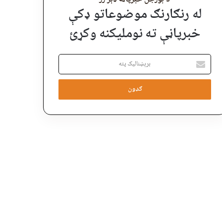
له رنګارنګ موضوعاتو ډکې
خبرپاڼې ته نوملیکنه وکړئ
برېښنالیک
پته