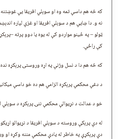
که څه هم داسې تمه وه او سوېلي افريقا یې غوښتنه 
نه و. دا ښايي هم د سوېلي افريقا او غزې لپاره اندېښ
ټولو – په ځینو مواردو کې له یوه یا دوو پرته –پرې
کې راځي.
که څه هم دا د نسل وژنې په اړه وروستۍ پرېکړه نده
د دغې محکمې پرېکړه الزامي هم ده خو داسې میکان
خو د عدالت د نړیوالې محکمې ننۍ پرېکړه د سوېلي افري
له دې پرېکې وروسته د سوېلي افريقا د نړیوالو اړیکو 
دې پرېکړې په خاطر له یادې محکمې مننه وکړه او وی