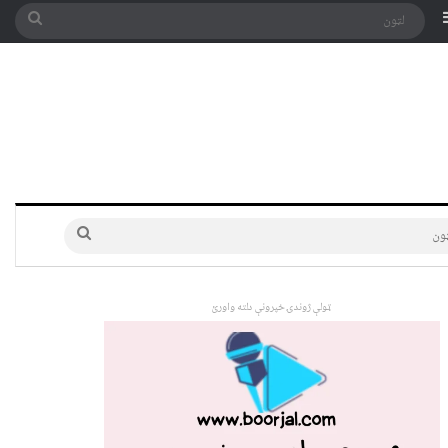
په توری
Sidebar
لټون
لټون
ټولې ژوندۍ خپرونې دلته واورئ