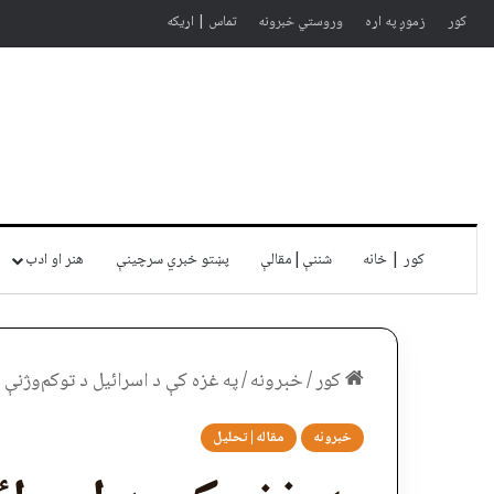
کور
زموږ په اړه
وروستي خبرونه
تماس | اړیکه
کور | خانه
شننې|مقالې
پښتو خبري سرچينې
هنر او ادب
کور
/
خبرونه
/
په غزه کې د اسرائیل د توکم‌وژنې پ
خبرونه
مقاله|تحلیل