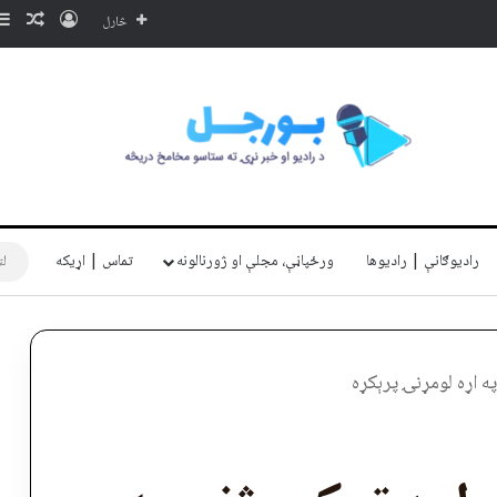
ننوتل
ناڅا
څارل
رادیوګانې | رادیوها
ورځپاڼې، مجلې او ژورنالونه
تماس | اړیکه
ه اړه لومړنۍ پرېکړه