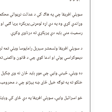
سوېلي افريقا چې په هاګ کې د عدالت نړیوالې محکمې
وړاندې کړې وه په دې اړه لومړنۍ پرېکړه بریا ګڼي ا
رسمیت مني باید دې پرېکړې ته درناوی وکړي.
د سوېلي افريقا ولسمشر سېرېل راماپوسا ویلي تمه ل
دیموکراسي بولي او ادعا کوي چې د قانون واکمنۍ ته 
ده ویلي، ځینې وايي چې موږ باید ځان نه وی ښکېل ک
خلکو ته په توګه خپل ځای ښه پېژنو چې د محرومیت،
خو اسرائیل وايي، سوېلي افريقا په دې ځای کې وبایل