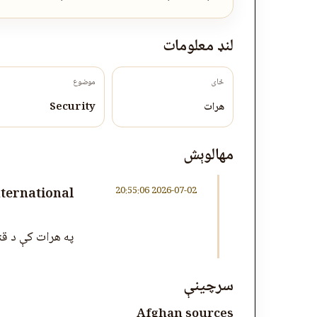
لنډ معلومات
ځای
موضوع
هرات
Security
مهالوېش
2026-07-02 20:55:06
nternational
په هرات کې د قت
سرچینې
Afghan sources