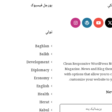
کې
بورجل فیسبوک
Instagram
WordPress
YouTube
Faceb
X
ټولي
Baghlan
Balkh
Development
Clean Responsive WordPress N
Magazine, News and Blog the
Diplomacy
with options that allow you to 
Economy
customize your website to y
English
Ne
Health
Herat
Kabul