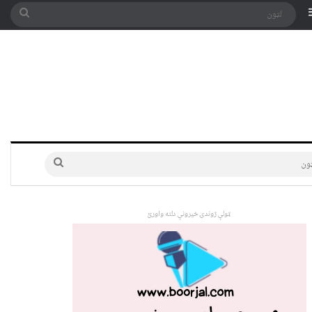
په توری
Sidebar
لټون
لټون
ټولې ژوندۍ خپرونې دلته واورئ