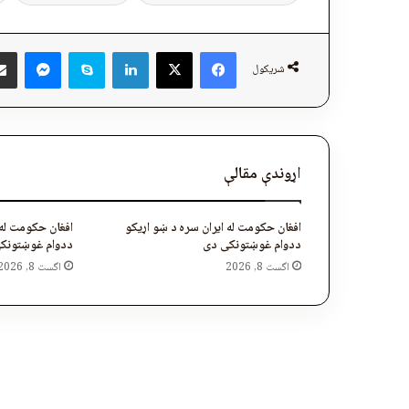
ger
Skype
LinkedIn
Facebook
X
شریکول
اړوندې مقالې
افغان حکومت له ایران سره د ښو اړیکو
افغان حکومت له 
ددوام غوښتونکی دی
ددوام غوښتونک
اگست 8, 2026
اگست 8, 2026