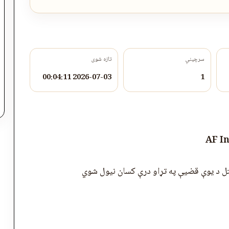
سرچینې
تازه شوی
2026-07-03 00:04:11
1
AF I
ل د یوې قضیې په تړاو درې کسان نیول شوي