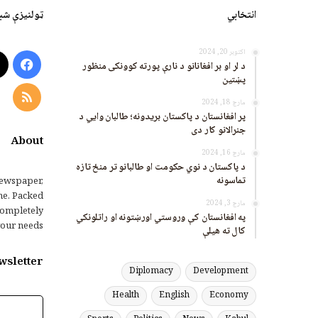
انتخابي
ټولنیزې شب
اکتوبر 20, 2024
ook
د لر او بر افغانانو د نارې پورته کوونکی منظور
پښتین
RSS
مارچ 18, 2024
پر افغانستان د پاکستان بریدونه؛ طالبان وايي د
جنرالانو کار دی
About
مارچ 16, 2024
د پاکستان د نوي حکومت او طالبانو تر منځ تازه
تماسونه
ewspaper,
me. Packed
مارچ 3, 2024
completely
په افغانستان کې وروستي اورښتونه او راتلونکي
our needs.
کال ته هیلې
wsletter
Diplomacy
Development
Health
English
Economy
برېښنالیک
پته