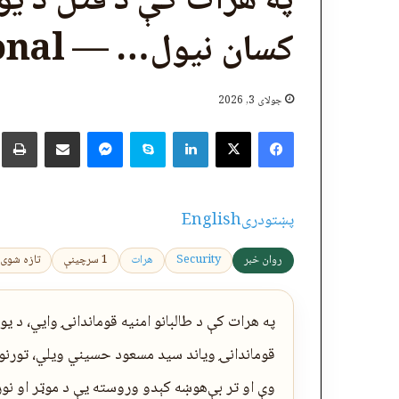
په هرات کې د قتل د یو
کسان نیول… — AF International
جولای 3, 2026
X
Facebook
LinkedIn
Skype
پر برېښنالیک یې شریک کړئ
Messenger
چ
پښتو
دری
English
روان خبر
Security
هرات
1 سرچینې
تازه شوی: 2026-07-03 04:11
په هرات کې د‌ طالبانو امنیه قوماندانۍ وایي، د 
قوماندانۍ ویاند سید مسعود حسیني ویلي، تورنو
وې او تر بې‌هوښه کېدو وروسته یې د موټر او نور