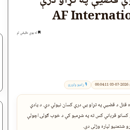
ې قضیې په تړاو درې
له یوې دقیقې لږ
اپول
00:
🎙 راډیو واورئ
یوه قتل د قضیې په تړاو یې درې کسان نیولي دي. د یادې
 کسانو قرباني کس ته په شړمبو کې د خوب ګولۍ اچولې
و شتمنیو لپاره وژلی دی.