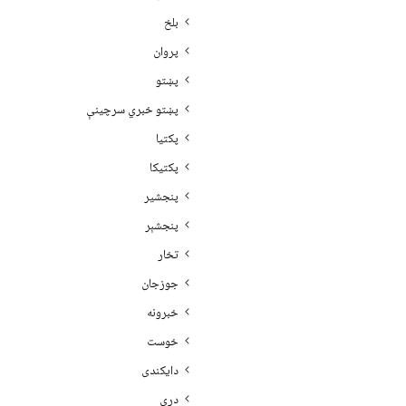
بلخ
پروان
پښتو
پښتو خبري سرچينې
پکتيا
پکتیکا
پنجشیر
پنجشېر
تخار
جوزجان
خبرونه
خوست
دایکندی
دری