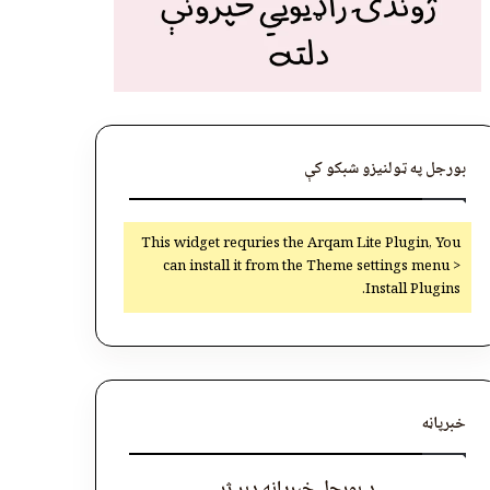
بورجل په ټولنیزو شبکو کې
This widget requries the Arqam Lite Plugin, You
can install it from the Theme settings menu >
Install Plugins.
خبرپاڼه
د بورجل خبرپاڼه ډېر ژر