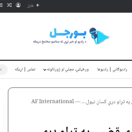
ننوتل
ناڅا
څارل
رادیوګانې | رادیوها
ورځپاڼې، مجلې او ژورنالونه
تماس | اړیکه
 درې کسان نیول… — AF International