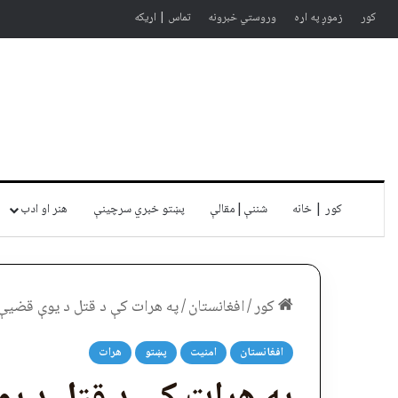
کور
زموږ په اړه
وروستي خبرونه
تماس | اړیکه
کور | خانه
شننې|مقالې
پښتو خبري سرچينې
هنر او ادب
کور
/
افغانستان
/
په هرات کې د قتل د یوې قضیې په تړاو
افغانستان
امنیت
پښتو
هرات