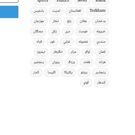
Sports
Politics
News
Kabul
Torkham
افغانستان
امنیت
بادغیس
بدخشان
بغلان
بلخ
تخار
جوزجان
خبرونه
خوست
دری
زابل
سمنګان
سندرې
شعرونه
غزني
غور
فراه
لغمان
لوګر
مزار
ننګرهار
نیمروز
هرات
هلمند
وردګ
پروان
پنجشیر
پنجشېر
پښتو
پکتیکا
کاپیسا
کندز
کندهار
کونړ