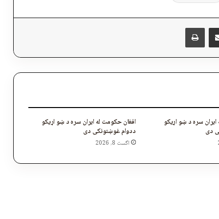
پر برېښنالیک یې شریک کړئ
Messen
چاپول
ایران سره د ښو اړیکو
افغان حکومت له ایران سره د ښو اړیکو
ی دی
ددوام غوښتونکی دی
اگست 8, 2026