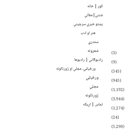
کور | خانه
شننې|مقالې
پښتو خبري سرچينې
هنر او ادب
سندرې
شعرونه
(3)
رادیوګانې | رادیوها
(9)
ورځپاڼې، مجلې او ژورنالونه
(545)
ورځپاڼې
(945)
مجلې
(1،192)
ژورنالونه
(3،944)
تماس | اړیکه
(1،274)
(24)
(5،290)