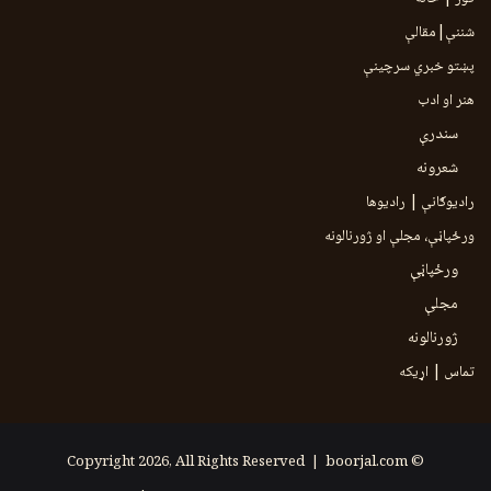
شننې|مقالې
پښتو خبري سرچينې
هنر او ادب
سندرې
شعرونه
رادیوګانې | رادیوها
ورځپاڼې، مجلې او ژورنالونه
ورځپاڼې
مجلې
ژورنالونه
تماس | اړیکه
boorjal.com
© Copyright 2026, All Rights Reserved |