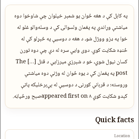
په کابل کې د هغه ځوان یو شمېر خپلوان چې شاوخوا دوه
میاشتې وړاندې په پغمان ولسوالۍ کې د وسله‌والو غلو له
خوا په ډزو ووژل شو، د هغه د دوسیې په څېړلو کې له
ځنډه شکایت کوي. دوی وايي سره له دې چې دوه تورن
کسان نیول شوي، خو د شېرزي میرزايي د قتل […] The
post په پغمان کې د یوه ځوان له وژنې دوه میاشتې
وروسته؛ د قرباني کورنۍ د دوسیې له بې‌برخلیکه پاتې
کېدو شکایت کوي appeared first on ۸صبح ورځپاڼه.
Quick facts
Location