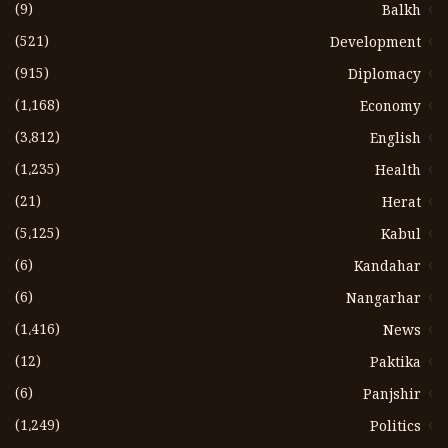
(9)
Balkh
(521)
Development
(915)
Diplomacy
(1،168)
Economy
(3،812)
English
(1،235)
Health
(21)
Herat
(5،125)
Kabul
(6)
Kandahar
(6)
Nangarhar
(1،416)
News
(12)
Paktika
(6)
Panjshir
(1،249)
Politics