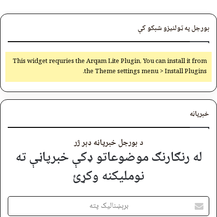
بورجل په ټولنیزو شبکو کې
This widget requries the Arqam Lite Plugin, You can install it from
the Theme settings menu > Install Plugins.
خبرپاڼه
د بورجل خبرپاڼه ډېر ژر
له رنګارنګ موضوعاتو ډکې خبرپاڼې ته
نوملیکنه وکړئ
برېښنالیک
پته