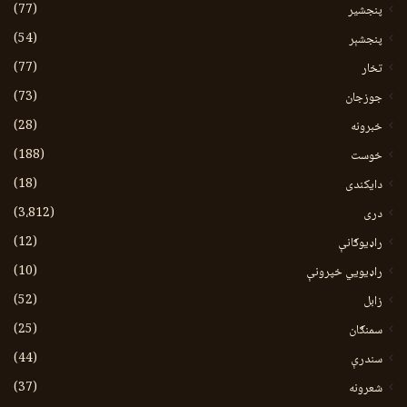
(77)
پنجشیر
(54)
پنجشېر
(77)
تخار
(73)
جوزجان
(28)
خبرونه
(188)
خوست
(18)
دایکندی
(3،812)
دری
(12)
راډیوګانې
(10)
راډیويي خپرونې
(52)
زابل
(25)
سمنګان
(44)
سندرې
(37)
شعرونه