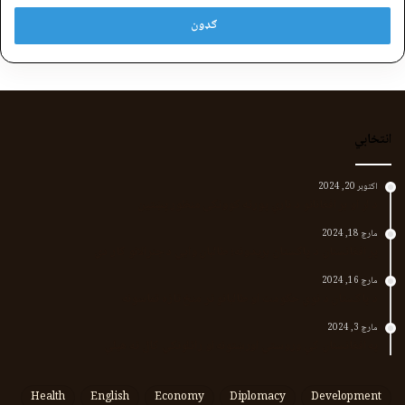
انتخابي
اکتوبر 20, 2024
د لر او بر افغانانو د نارې پورته کوونکی منظور پښتین
مارچ 18, 2024
پر افغانستان د پاکستان بریدونه؛ طالبان وايي د جنرالانو کار دی
مارچ 16, 2024
د پاکستان د نوي حکومت او طالبانو تر منځ تازه تماسونه
مارچ 3, 2024
په افغانستان کې وروستي اورښتونه او راتلونکي کال ته هیلې
Health
English
Economy
Diplomacy
Development