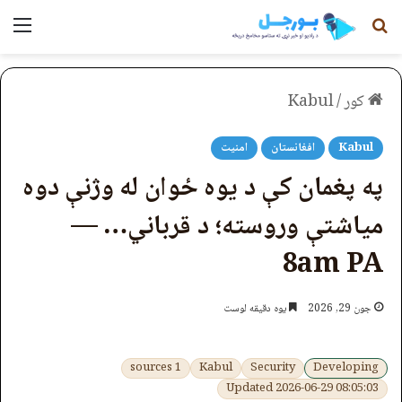
لټون
مېن
کور
/
Kabul
Kabul
افغانستان
امنیت
په پغمان کې د یوه ځوان له وژنې دوه
میاشتې وروسته؛ د قرباني… —
8am PA
جون 29, 2026
یوه دقیقه لوست
1 sources
Kabul
Security
Developing
Updated 2026-06-29 08:05:03