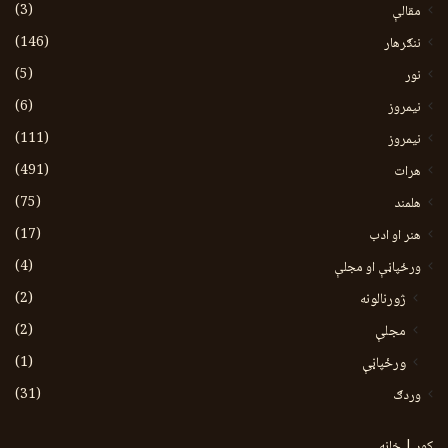
(3)
مقالې
(146)
ننګرهار
(5)
نور
(6)
نيمروز
(111)
نیمروز
(491)
هرات
(75)
هلمند
(17)
هنر او ادب
(4)
ورځپاڼې او مجلې
(2)
ژورنالونه
(2)
مجلې
(1)
ورځپاڼې
(31)
وردګ
کور | خانه