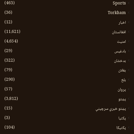
(463)
Sports
(36)
Torkham
(12)
اخبار
(11،621)
افغانستان
(4،654)
امنیت
(29)
بادغیس
(322)
بدخشان
(79)
بغلان
(290)
بلخ
(57)
پروان
(3،812)
پښتو
(15)
پښتو خبري سرچينې
(3)
پکتيا
(104)
پکتیکا