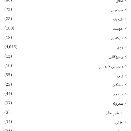
(80)
تخار
(73)
جوزجان
(28)
خبرونه
(188)
خوست
(18)
دایکندی
(4،015)
دری
(12)
راډیوګانې
(10)
راډیويي خپرونې
(55)
زابل
(25)
سمنګان
(44)
سندرې
(37)
شعرونه
(3)
غني خان
(54)
غزني