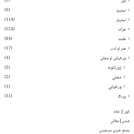
(5)
نور
(6)
نيمروز
(114)
نیمروز
(524)
هرات
(84)
هلمند
(17)
هنر او ادب
(4)
ورځپاڼې او مجلې
(2)
ژورنالونه
(2)
مجلې
(1)
ورځپاڼې
(31)
وردګ
کور | خانه
شننې|مقالې
پښتو خبري سرچينې