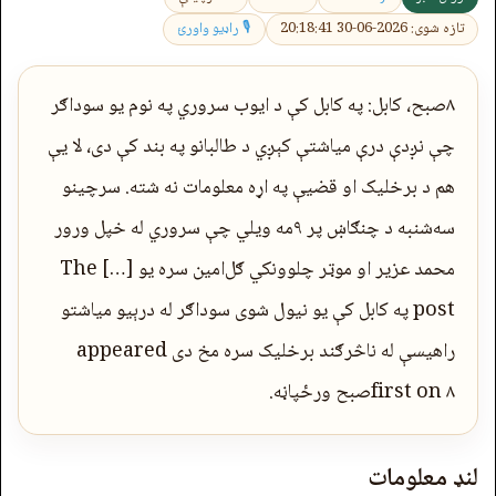
تازه شوی: 2026-06-30 20:18:41
🎙 راډیو واورئ
۸صبح، کابل: په کابل کې د ایوب سروري په نوم یو سوداګر
چې نږدې درې میاشتې کېږي د طالبانو په بند کې دی، لا یې
هم د برخلیک او قضیې په اړه معلومات نه شته. سرچینو
سه‌شنبه د چنګاښ پر ۹مه ویلي چې سروري له خپل ورور
محمد عزیر او موټر چلوونکي ګل‌امین سره یو […] The
post په کابل کې یو نیول شوی سوداګر له درېیو میاشتو
راهیسې له ناڅرګند برخلیک سره مخ دی appeared
first on ۸صبح ورځپاڼه.
لنډ معلومات