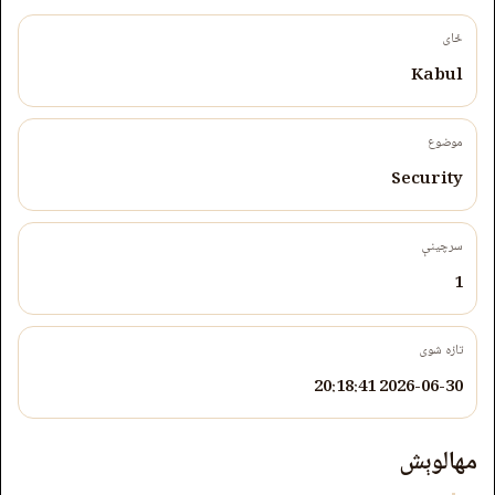
ځای
Kabul
موضوع
Security
سرچینې
1
تازه شوی
2026-06-30 20:18:41
مهالوېش