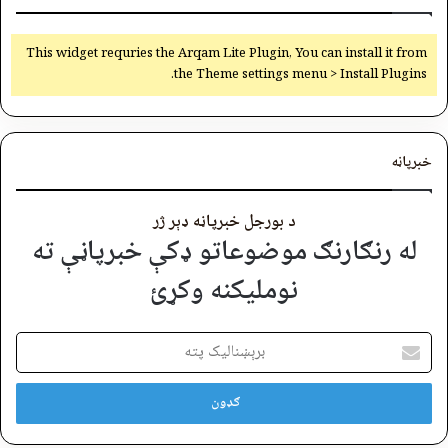
This widget requries the Arqam Lite Plugin, You can install it from
the Theme settings menu > Install Plugins.
خبرپاڼه
د بورجل خبرپاڼه ډېر ژر
له رنګارنګ موضوعاتو ډکې خبرپاڼې ته
نوملیکنه وکړئ
برېښنالیک
پته