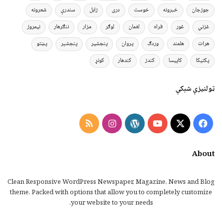
جوزجان
خبرونه
خوست
دری
زابل
سندرې
شعرونه
غزني
غور
فراه
لغمان
لوګر
مزار
ننګرهار
نیمروز
هرات
هلمند
وردګ
پروان
پنجشیر
پنجشېر
پښتو
پکتیکا
کاپیسا
کندز
کندهار
کونړ
ټولنیزې شبکې
Instagram
RSS
WordPress
YouTube
Facebook
X
About
Clean Responsive WordPress Newspaper, Magazine, News and Blog
theme. Packed with options that allow you to completely customize
your website to your needs.