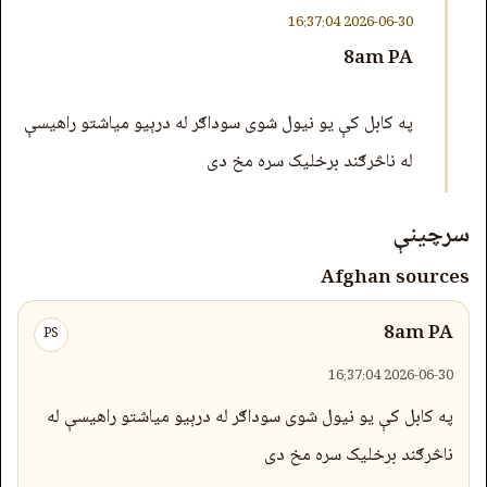
2026-06-30 16:37:04
8am PA
په کابل کې یو نیول شوی سوداګر له درېیو میاشتو راهیسې
له ناڅرګند برخلیک سره مخ دی
سرچینې
Afghan sources
8am PA
PS
2026-06-30 16:37:04
په کابل کې یو نیول شوی سوداګر له درېیو میاشتو راهیسې له
ناڅرګند برخلیک سره مخ دی