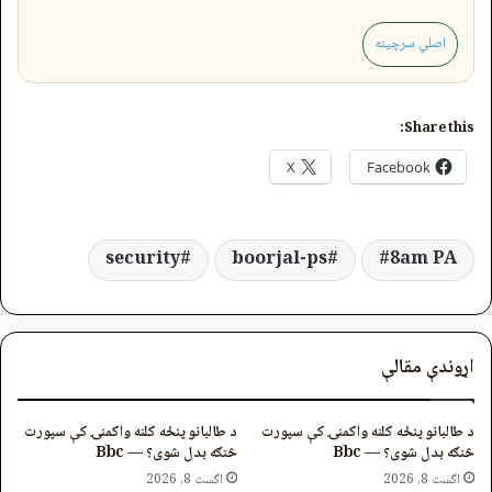
اصلي سرچینه
Share this:
X
Facebook
security
boorjal-ps
8am PA
اړوندې مقالې
د طالبانو پنځه کلنه واکمنۍ کې سپورت
د طالبانو پنځه کلنه واکمنۍ کې سپورت
څنګه بدل شوی؟ — Bbc
څنګه بدل شوی؟ — Bbc
اگست 8, 2026
اگست 8, 2026