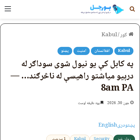
لټون
مېن
کور
/
Kabul
Kabul
افغانستان
امنیت
پښتو
په کابل کې یو نیول شوی سوداګر له
درېیو میاشتو راهیسې له ناڅرګند… —
8am PA
جون 30, 2026
یوه دقیقه لوست
پښتو
دری
English
روان خبر
Security
Kabul
1 سرچینې