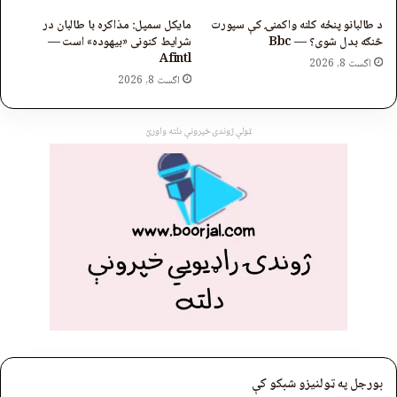
د طالبانو پنځه کلنه واکمنۍ کې سپورت
مایکل سمپل: مذاکره با طالبان در
څنګه بدل شوی؟ — Bbc
شرایط کنونی «بیهوده» است —
Afintl
اگست 8, 2026
اگست 8, 2026
ټولې ژوندۍ خپرونې دلته واورئ
بورجل په ټولنیزو شبکو کې