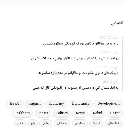
انتخابي
اکتوبر 20, 2024
د لر او بر افغانانو د نارې پورته کوونکی منظور پښتین
مارچ 18, 2024
پر افغانستان د پاکستان بریدونه؛ طالبان وايي د جنرالانو کار دی
مارچ 16, 2024
د پاکستان د نوي حکومت او طالبانو تر منځ تازه تماسونه
مارچ 3, 2024
په افغانستان کې وروستي اورښتونه او راتلونکي کال ته هیلې
Health
English
Economy
Diplomacy
Development
Torkham
Sports
Politics
News
Kabul
Herat
افغانستان
امنیت
بادغیس
بدخشان
بغلان
بلخ
تخار