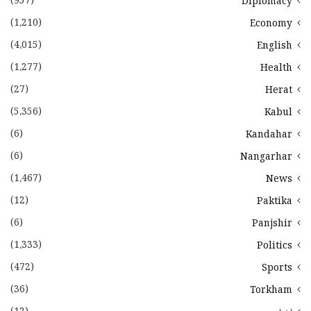
(957)
Diplomacy
(1،210)
Economy
(4،015)
English
(1،277)
Health
(27)
Herat
(5،356)
Kabul
(6)
Kandahar
(6)
Nangarhar
(1،467)
News
(12)
Paktika
(6)
Panjshir
(1،333)
Politics
(472)
Sports
(36)
Torkham