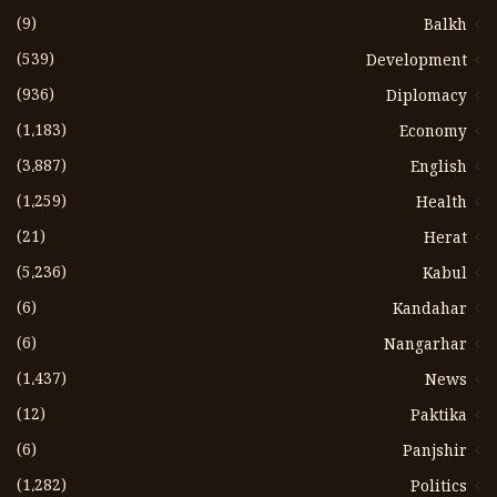
(9)
Balkh
(539)
Development
(936)
Diplomacy
(1،183)
Economy
(3،887)
English
(1،259)
Health
(21)
Herat
(5،236)
Kabul
(6)
Kandahar
(6)
Nangarhar
(1،437)
News
(12)
Paktika
(6)
Panjshir
(1،282)
Politics