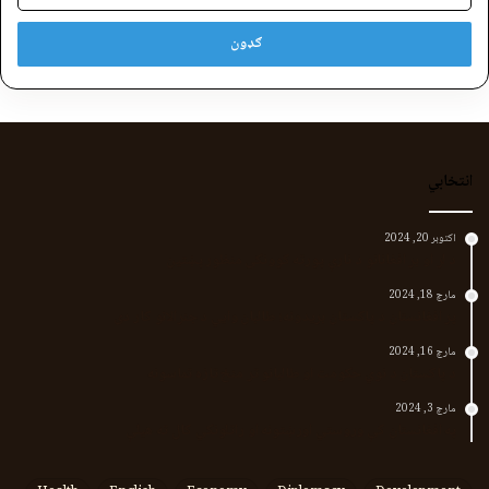
انتخابي
اکتوبر 20, 2024
د لر او بر افغانانو د نارې پورته کوونکی منظور پښتین
مارچ 18, 2024
پر افغانستان د پاکستان بریدونه؛ طالبان وايي د جنرالانو کار دی
مارچ 16, 2024
د پاکستان د نوي حکومت او طالبانو تر منځ تازه تماسونه
مارچ 3, 2024
په افغانستان کې وروستي اورښتونه او راتلونکي کال ته هیلې