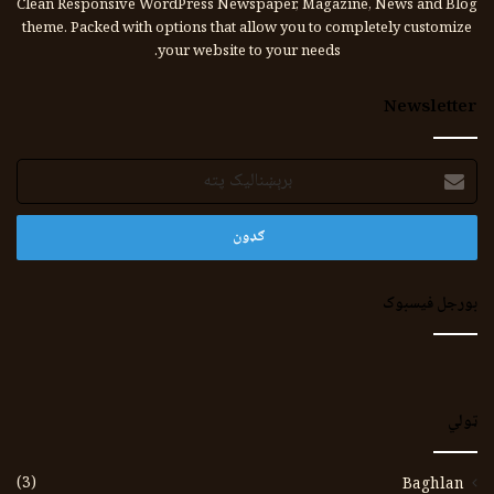
Clean Responsive WordPress Newspaper, Magazine, News and Blog
theme. Packed with options that allow you to completely customize
your website to your needs.
Newsletter
برېښنالیک
پته
بورجل فیسبوک
ټولي
(3)
Baghlan