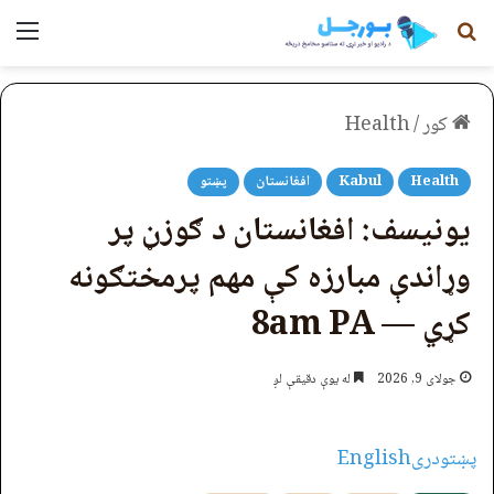
لټون
مېن
کور
/
Health
Health
Kabul
افغانستان
پښتو
یونیسف: افغانستان د ګوزڼ پر
وړاندې مبارزه کې مهم پرمختګونه
کړي — 8am PA
جولای 9, 2026
له یوې دقیقې لږ
پښتو
دری
English