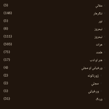
(3)
مقالې
(146)
ننګرهار
(5)
نور
(6)
نيمروز
(111)
نیمروز
(503)
هرات
(75)
هلمند
(17)
هنر او ادب
(4)
ورځپاڼې او مجلې
(2)
ژورنالونه
(2)
مجلې
(1)
ورځپاڼې
(31)
وردګ