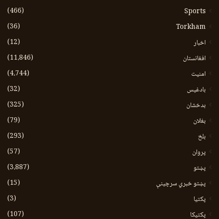
(466)
Sports
(36)
Torkham
(12)
اخبار
(11،846)
افغانستان
(4،744)
امنیت
(32)
بادغیس
(325)
بدخشان
(79)
بغلان
(293)
بلخ
(57)
پروان
(3،887)
پښتو
(15)
پښتو خبري سرچينې
(3)
پکتيا
(107)
پکتیکا