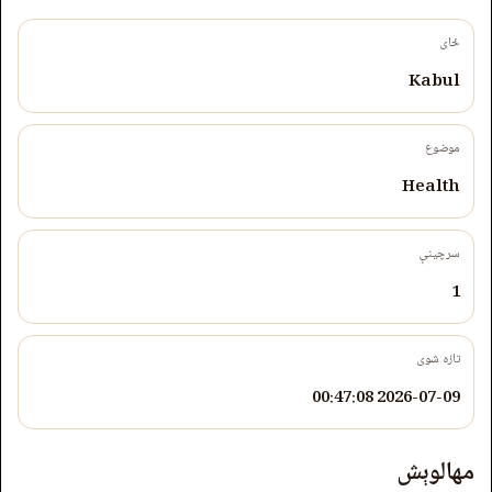
ځای
Kabul
موضوع
Health
سرچینې
1
تازه شوی
2026-07-09 00:47:08
مهالوېش