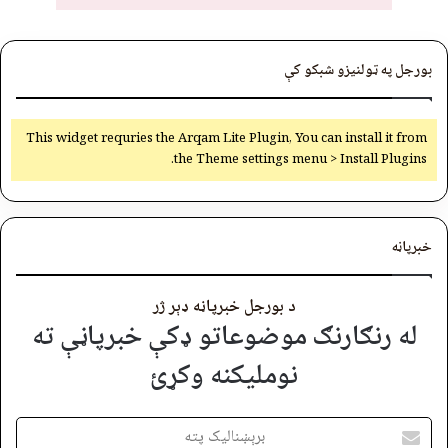
بورجل په ټولنیزو شبکو کې
This widget requries the Arqam Lite Plugin, You can install it from
the Theme settings menu > Install Plugins.
خبرپاڼه
د بورجل خبرپاڼه ډېر ژر
له رنګارنګ موضوعاتو ډکې خبرپاڼې ته
نوملیکنه وکړئ
برېښنالیک
پته