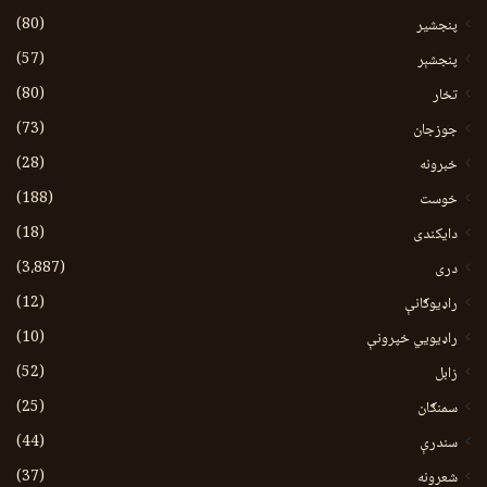
(80)
پنجشیر
(57)
پنجشېر
(80)
تخار
(73)
جوزجان
(28)
خبرونه
(188)
خوست
(18)
دایکندی
(3،887)
دری
(12)
راډیوګانې
(10)
راډیويي خپرونې
(52)
زابل
(25)
سمنګان
(44)
سندرې
(37)
شعرونه