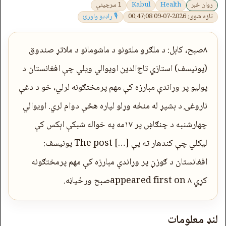
روان خبر
Health
Kabul
1 سرچینې
تازه شوی: 2026-07-09 00:47:08
🎙 راډیو واورئ
۸صبح، کابل: د ملګرو ملتونو د ماشومانو د ملاتړ صندوق
(یونیسف) استازي تاج‌الدین اویوالي ویلي چې افغانستان د
پولیو پر وړاندې مبارزه کې مهم پرمختګونه لرلي، خو د دغې
ناروغۍ د بشپړ له منځه وړلو لپاره هڅې دوام لري. اویوالي
چهارشنبه د چنګاښ پر ۱۷مه په خواله شبکې اېکس کې
لیکلي چې کندهار ته یې […] The post یونیسف:
افغانستان د ګوزڼ پر وړاندې مبارزه کې مهم پرمختګونه
کړي appeared first on ۸صبح ورځپاڼه.
لنډ معلومات