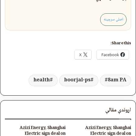
اصلي سرچینه
Share this:
X
Facebook
health
boorjal-ps
8am PA
اړوندې مقالې
Azizi Energy, Shanghai
Azizi Energy, Shanghai
Electric sign deal on
Electric sign deal on