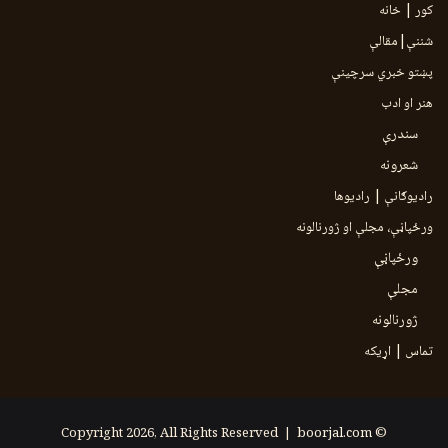
کور | خانه
شننې|مقالې
پښتو خبري سرچينې
هنر او ادب
سندرې
شعرونه
رادیوګانې | رادیوها
ورځپاڼې، مجلې او ژورنالونه
ورځپاڼې
مجلې
ژورنالونه
تماس | اړیکه
boorjal.com
© Copyright 2026, All Rights Reserved |